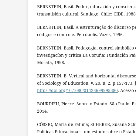
BERNSTEIN, Basil. Poder, educación y consciencia
transmisión cultural. Santiago, Chile: CIDE, 1988
BERNSTEIN, Basil. A estruturação do discurso pe
códigos e controle. Petrópolis: Vozes, 1996.
BERNSTEIN, Basil. Pedagogía, control simbólico e
investigacíon y crítica.La Coruña: Fundación Pa
Morata, 1998.
BERNSTEIN, B. Vertical and horizontal discourse:
of Sociology of Education, v. 20, n. 2, p.157-173,
https://doi.org/10.1080/01425699995380
. Acesso 
BOURDIEU, Pierre. Sobre o Estado. São Paulo: Ed
2014.
CÓSSIO, Maria de Fátima; SCHERER, Susana Sch
Políticas Educacionais: um estudo sobre o Estad