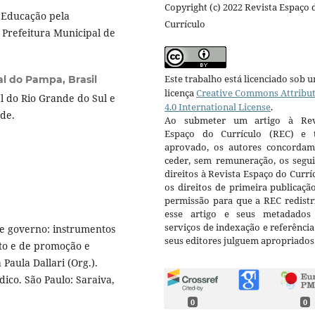
Copyright (c) 2022 Revista Espaço 
 Educação pela
Currículo
 Prefeitura Municipal de
Este trabalho está licenciado sob 
l do Pampa, Brasil
licença
Creative Commons Attribu
 do Rio Grande do Sul e
4.0 International License
.
de.
Ao submeter um artigo à Rev
Espaço do Currículo (REC) e t
aprovado, os autores concorda
ceder, sem remuneração, os segui
direitos à Revista Espaço do Currí
os direitos de primeira publicaçã
permissão para que a REC redistr
esse artigo e seus metadados
serviços de indexação e referênci
de governo: instrumentos
seus editores julguem apropriados
ito e de promoção e
Paula Dallari (Org.).
ídico. São Paulo: Saraiva,
0
0