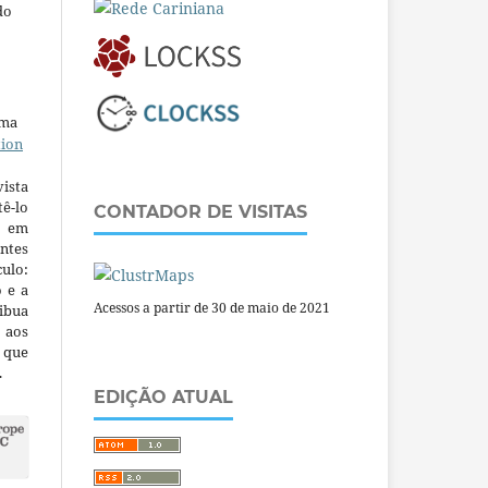
do
uma
tion
ista
ê-lo
CONTADOR DE VISITAS
m em
ntes
culo:
o e a
Acessos a partir de 30 de maio de 2021
ibua
 aos
a que
.
EDIÇÃO ATUAL