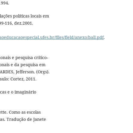
1994.
lações políticas locais em
99-116, dez.2001.
aoeducacaoespecial.ufes.br/files/field/anexo/ball.pdf
.
onais e pesquisa crítico-
ionais e da pesquisa em
ARDES, Jefferson. (Orgs).
aulo: Cortez, 2011.
cas e o imaginário
te. Como as escolas
ias. Tradução de Janete