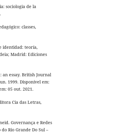
: sociologia de la
.
dagógico: classes,
 identidad: teoría,
ideia; Madrid: Ediciones
 an essay. British Journal
 jun. 1999. Disponível em:
em: 05 out. 2021.
itora Cia das Letras,
neid. Governança e Redes
o do Rio Grande Do Sul –