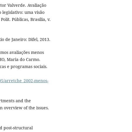
r Valverde. Avaliação
 legislativo: uma visão
lít. Públicas, Brasília, v.
o de Janeiro: Difel, 2013.
rmos avaliações menos
HO, Maria do Carmo.
cas e programas sociais.
/05/arretche_2002-menos-
rtments and the
n overview of the issues.
d post-structural