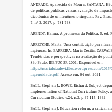
ANDRADE, Aparecida de Moura; SANTANA, Hécto
de políticas públicas versus avaliação de impacto
dicotômica de um fenômeno singular. Rev. Bras. Po
7, nº 3, 2017, p. 781-798.
ARENDT, Hanna. A promessa da Política. 5. ed. Ri
ARRETCHE, Marta. Uma contribuição para faze
ingênuas. In: BARREIRA, Maria Cecília, CARVAL
Tendências e perspectivas na avaliação de políti
São Paulo: IEE/PUC SP, 2001. Disponível em:
https://marialuizalevi.files.wordpress.com/2015
ingenuidade.pdf
. Acesso em: 04 out. 2021.
BALL, Stephen J.; BOWE, Richard. Subject depa
implementation of National Curriculum Policy: a
Curriculum Studies, v.24, n.2, p.97-115, 1992.
BALL, Stephen J. Education reform: a critical an