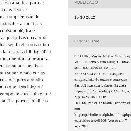
tiva analítica para as
PUBLICADO
ntre as Teorias
 para compreensão do
15-10-2022
xtos dessas políticas.
-epistemológica e
rar pesquisas no campo
COMO CITAR
ica, sendo ele construído
 da pesquisa bibliográfica
CESCHINI, Mayra da Silva Cutruneo;
 fundamentam a pesquisa,
MELLO, Elena Maria Billig. TEORIAS
 bem como perspectivas
SOCIOLÓGICAS DE BALL E
com suporte nas teorias
BERNSTEIN: vias analíticas para
rcruzadas para a análise
compreensão de textos e contextos
das políticas curriculares.
Revista
mos que a sociologia é
Espaço do Currículo
,
[S. l.]
, v. 15, n.
 campo do currículo e que
2, p. 1–23, 2022. DOI:
alítica para as políticas
10.15687/rec.v15i2.61406. Disponível
em:
https://periodicos.ufpb.br/index.php/
ec/article/view/61406. Acesso em: 7
ago. 2026.