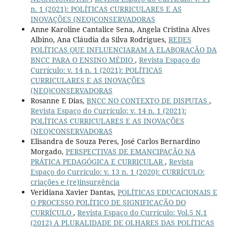
n. 1 (2021): POLÍTICAS CURRICULARES E AS
INOVAÇÕES (NEO)CONSERVADORAS
Anne Karoline Cantalice Sena, Angela Cristina Alves
Albino, Ana Cláudia da Silva Rodrigues,
REDES
POLÍTICAS QUE INFLUENCIARAM A ELABORAÇÃO DA
BNCC PARA O ENSINO MÉDIO
,
Revista Espaço do
Currículo: v. 14 n. 1 (2021): POLÍTICAS
CURRICULARES E AS INOVAÇÕES
(NEO)CONSERVADORAS
Rosanne E Dias,
BNCC NO CONTEXTO DE DISPUTAS
,
Revista Espaço do Currículo: v. 14 n. 1 (2021):
POLÍTICAS CURRICULARES E AS INOVAÇÕES
(NEO)CONSERVADORAS
Elisandra de Souza Peres, José Carlos Bernardino
Morgado,
PERSPECTIVAS DE EMANCIPAÇÃO NA
PRÁTICA PEDAGÓGICA E CURRICULAR
,
Revista
Espaço do Currículo: v. 13 n. 1 (2020): CURRÍCULO:
criações e (re)insurgência
Veridiana Xavier Dantas,
POLÍTICAS EDUCACIONAIS E
O PROCESSO POLÍTICO DE SIGNIFICAÇÃO DO
CURRÍCULO
,
Revista Espaço do Currículo: Vol.5 N.1
(2012) A PLURALIDADE DE OLHARES DAS POLÍTICAS