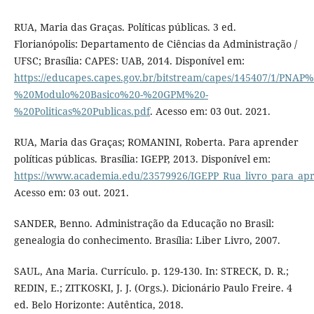
RUA, Maria das Graças. Políticas públicas. 3 ed.
Florianópolis: Departamento de Ciências da Administração /
UFSC; Brasília: CAPES: UAB, 2014. Disponível em:
https://educapes.capes.gov.br/bitstream/capes/145407/1/PNAP%
%20Modulo%20Basico%20-%20GPM%20-
%20Politicas%20Publicas.pdf
. Acesso em: 03 0ut. 2021.
RUA, Maria das Graças; ROMANINI, Roberta. Para aprender
políticas públicas. Brasília: IGEPP, 2013. Disponível em:
https://www.academia.edu/23579926/IGEPP_Rua_livro_para_apre
Acesso em: 03 out. 2021.
SANDER, Benno. Administração da Educação no Brasil:
genealogia do conhecimento. Brasília: Liber Livro, 2007.
SAUL, Ana Maria. Currículo. p. 129-130. In: STRECK, D. R.;
REDIN, E.; ZITKOSKI, J. J. (Orgs.). Dicionário Paulo Freire. 4
ed. Belo Horizonte: Autêntica, 2018.