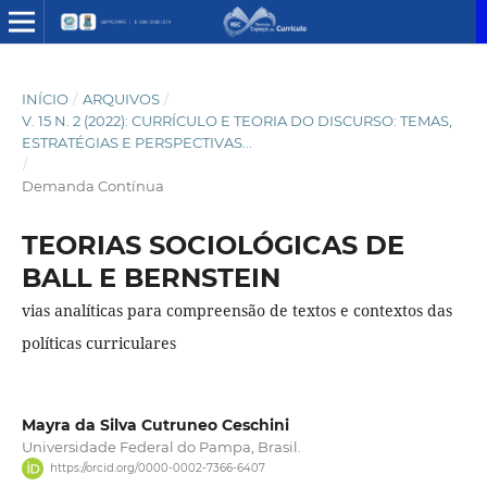
INÍCIO
/
ARQUIVOS
/
V. 15 N. 2 (2022): CURRÍCULO E TEORIA DO DISCURSO: TEMAS,
ESTRATÉGIAS E PERSPECTIVAS...
/
Demanda Contínua
TEORIAS SOCIOLÓGICAS DE
BALL E BERNSTEIN
vias analíticas para compreensão de textos e contextos das
políticas curriculares
Mayra da Silva Cutruneo Ceschini
Universidade Federal do Pampa, Brasil.
https://orcid.org/0000-0002-7366-6407