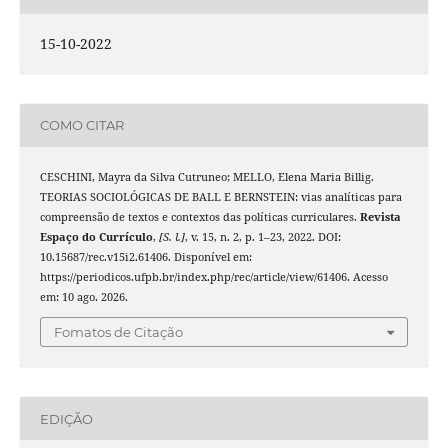
15-10-2022
COMO CITAR
CESCHINI, Mayra da Silva Cutruneo; MELLO, Elena Maria Billig.
TEORIAS SOCIOLÓGICAS DE BALL E BERNSTEIN: vias analíticas para
compreensão de textos e contextos das políticas curriculares.
Revista
Espaço do Currículo
,
[S. l.]
, v. 15, n. 2, p. 1–23, 2022. DOI:
10.15687/rec.v15i2.61406. Disponível em:
https://periodicos.ufpb.br/index.php/rec/article/view/61406. Acesso
em: 10 ago. 2026.
Fomatos de Citação
EDIÇÃO