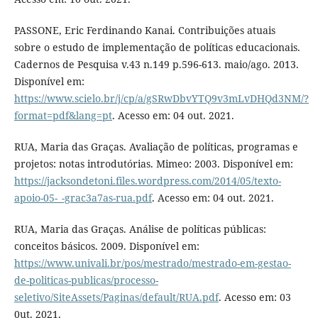
PASSONE, Eric Ferdinando Kanai. Contribuições atuais
sobre o estudo de implementação de políticas educacionais.
Cadernos de Pesquisa v.43 n.149 p.596-613. maio/ago. 2013.
Disponível em:
https://www.scielo.br/j/cp/a/gSRwDbvYTQ9v3mLvDHQd3NM/?
format=pdf&lang=pt
. Acesso em: 04 out. 2021.
RUA, Maria das Graças. Avaliação de políticas, programas e
projetos: notas introdutórias. Mimeo: 2003. Disponível em:
https://jacksondetoni.files.wordpress.com/2014/05/texto-
apoio-05-_-grac3a7as-rua.pdf
. Acesso em: 04 out. 2021.
RUA, Maria das Graças. Análise de políticas públicas:
conceitos básicos. 2009. Disponível em:
https://www.univali.br/pos/mestrado/mestrado-em-gestao-
de-politicas-publicas/processo-
seletivo/SiteAssets/Paginas/default/RUA.pdf
. Acesso em: 03
0ut. 2021.