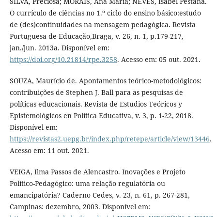
SILVA, Preciosa; MORAIS, Ana Maria; NEVES, Isabel Pestana.
O currículo de ciências no 1.º ciclo do ensino básico:estudo
de (des)continuidades na mensagem pedagógica. Revista
Portuguesa de Educação,Braga, v. 26, n. 1, p.179-217,
jan./jun. 2013a. Disponível em:
https://doi.org/10.21814/rpe.3258
. Acesso em: 05 out. 2021.
SOUZA, Maurício de. Apontamentos teórico-metodológicos:
contribuições de Stephen J. Ball para as pesquisas de
políticas educacionais. Revista de Estudios Teóricos y
Epistemológicos en Política Educativa, v. 3, p. 1-22, 2018.
Disponível em:
https://revistas2.uepg.br/index.php/retepe/article/view/13446
.
Acesso em: 11 out. 2021.
VEIGA, Ilma Passos de Alencastro. Inovações e Projeto
Político-Pedagógico: uma relação regulatória ou
emancipatória? Caderno Cedes, v. 23, n. 61, p. 267-281,
Campinas: dezembro, 2003. Disponível em: