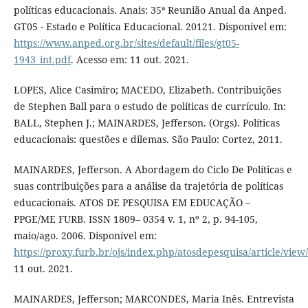
políticas educacionais. Anais: 35ª Reunião Anual da Anped.
GT05 - Estado e Política Educacional. 20121. Disponível em:
https://www.anped.org.br/sites/default/files/gt05-
1943_int.pdf
. Acesso em: 11 out. 2021.
LOPES, Alice Casimiro; MACEDO, Elizabeth. Contribuições
de Stephen Ball para o estudo de políticas de currículo. In:
BALL, Stephen J.; MAINARDES, Jefferson. (Orgs). Políticas
educacionais: questões e dilemas. São Paulo: Cortez, 2011.
MAINARDES, Jefferson. A Abordagem do Ciclo De Políticas e
suas contribuições para a análise da trajetória de políticas
educacionais. ATOS DE PESQUISA EM EDUCAÇÃO –
PPGE/ME FURB. ISSN 1809– 0354 v. 1, nº 2, p. 94-105,
maio/ago. 2006. Disponível em:
https://proxy.furb.br/ojs/index.php/atosdepesquisa/article/view
11 out. 2021.
MAINARDES, Jefferson; MARCONDES, Maria Inês. Entrevista