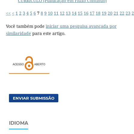
CURRÍCULO [Publicação em Fluxo Contínuo]
<<
<
1
2
3
4
5
6
7
8
9
10
11
12
13
14
15
16
17
18
19
20
21
22
23
2
Você também pode
iniciar uma pesquisa avançada por
similaridade
para este artigo.
ENVIAR SUBMISSÃO
IDIOMA