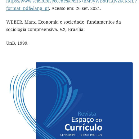
https://www.scielo.br/j/ccedes/a/cH67BM9yWB8tPfXjVz6cKSH/?
format=pdf&lang=pt
. Acesso em: 26 set. 2021.
WEBER, Marx. Economia e sociedade: fundamentos da
sociologia compreensiva. V.2, Brasília:
UnB, 1999.