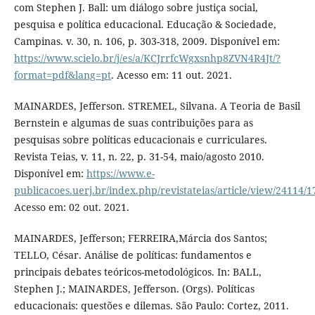
com Stephen J. Ball: um diálogo sobre justiça social,
pesquisa e política educacional. Educação & Sociedade,
Campinas. v. 30, n. 106, p. 303-318, 2009. Disponível em:
https://www.scielo.br/j/es/a/KCJrrfcWgxsnhp8ZVN4R4Jt/?
format=pdf&lang=pt
. Acesso em: 11 out. 2021.
MAINARDES, Jefferson. STREMEL, Silvana. A Teoria de Basil
Bernstein e algumas de suas contribuições para as
pesquisas sobre políticas educacionais e curriculares.
Revista Teias, v. 11, n. 22, p. 31-54, maio/agosto 2010.
Disponível em:
https://www.e-
publicacoes.uerj.br/index.php/revistateias/article/view/24114/
Acesso em: 02 out. 2021.
MAINARDES, Jefferson; FERREIRA,Márcia dos Santos;
TELLO, César. Análise de políticas: fundamentos e
principais debates teóricos-metodológicos. In: BALL,
Stephen J.; MAINARDES, Jefferson. (Orgs). Políticas
educacionais: questões e dilemas. São Paulo: Cortez, 2011.