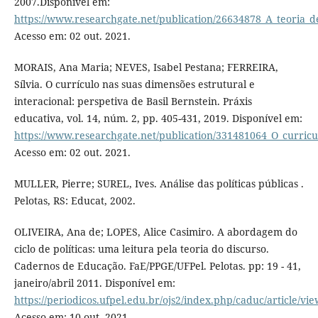
2007.Disponível em:
https://www.researchgate.net/publication/26634878_A_teoria_d
Acesso em: 02 out. 2021.
MORAIS, Ana Maria; NEVES, Isabel Pestana; FERREIRA,
Sílvia. O currículo nas suas dimensões estrutural e
interacional: perspetiva de Basil Bernstein. Práxis
educativa, vol. 14, núm. 2, pp. 405-431, 2019. Disponível em:
https://www.researchgate.net/publication/331481064_O_curricu
Acesso em: 02 out. 2021.
MULLER, Pierre; SUREL, Ives. Análise das políticas públicas .
Pelotas, RS: Educat, 2002.
OLIVEIRA, Ana de; LOPES, Alice Casimiro. A abordagem do
ciclo de políticas: uma leitura pela teoria do discurso.
Cadernos de Educação. FaE/PPGE/UFPel. Pelotas. pp: 19 - 41,
janeiro/abril 2011. Disponível em:
https://periodicos.ufpel.edu.br/ojs2/index.php/caduc/article/vi
Acesso em: 10 out. 2021.