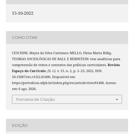
15-10-2022
COMO CITAR
CESCHINI, Mayra da Silva Cutruneo; MELLO, Elena Maria Billig.
TEORIAS SOCIOLÓGICAS DE BALL E BERNSTEIN: vias analíticas para
compreensão de textos e contextos das políticas curriculares.
Revista
Espaço do Currículo
,
[S. l.]
, v. 15, n. 2, p. 1–23, 2022. DOI:
10.15687/rec.v15i2.61406. Disponível em:
https://periodicos.ufpb.br/index.php/rec/article/view/61406. Acesso
em: 6 ago. 2026.
Fomatos de Citação
EDIÇÃO