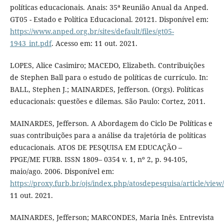
políticas educacionais. Anais: 35ª Reunião Anual da Anped.
GT05 - Estado e Política Educacional. 20121. Disponível em:
https://www.anped.org.br/sites/default/files/gt05-
1943_int.pdf
. Acesso em: 11 out. 2021.
LOPES, Alice Casimiro; MACEDO, Elizabeth. Contribuições
de Stephen Ball para o estudo de políticas de currículo. In:
BALL, Stephen J.; MAINARDES, Jefferson. (Orgs). Políticas
educacionais: questões e dilemas. São Paulo: Cortez, 2011.
MAINARDES, Jefferson. A Abordagem do Ciclo De Políticas e
suas contribuições para a análise da trajetória de políticas
educacionais. ATOS DE PESQUISA EM EDUCAÇÃO –
PPGE/ME FURB. ISSN 1809– 0354 v. 1, nº 2, p. 94-105,
maio/ago. 2006. Disponível em:
https://proxy.furb.br/ojs/index.php/atosdepesquisa/article/view
11 out. 2021.
MAINARDES, Jefferson; MARCONDES, Maria Inês. Entrevista