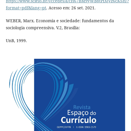
https://www.scielo.br/j/ccedes/a/cH67BM9yWB8tPfXjVz6cKSH/?
format=pdf&lang=pt
. Acesso em: 26 set. 2021.
WEBER, Marx. Economia e sociedade: fundamentos da
sociologia compreensiva. V.2, Brasília:
UnB, 1999.