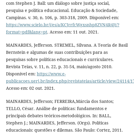
com Stephen J. Ball: um diálogo sobre justiça social,
pesquisa e política educacional. Educação & Sociedade,
Campinas. v. 30, n. 106, p. 303-318, 2009. Disponível em:
https://www.scielo.br/j/es/a/KCJrrfcWgxsnhp8ZVN4R4Jt/?
format=pdf&lang=pt
. Acesso em: 11 out. 2021.
MAINARDES, Jefferson. STREMEL, Silvana. A Teoria de Basil
Bernstein e algumas de suas contribuições para as
pesquisas sobre políticas educacionais e curriculares.
Revista Teias, v. 11, n. 22, p. 31-54, maio/agosto 2010.
Disponível em:
https://www.e-
publicacoes.uerj.br/index.php/revistateias/article/view/24114/
Acesso em: 02 out. 2021.
MAINARDES, Jefferson; FERREIRA,Márcia dos Santos;
TELLO, César. Análise de políticas: fundamentos e
principais debates teóricos-metodológicos. In: BALL,
Stephen J.; MAINARDES, Jefferson. (Orgs). Políticas
educacionais: questões e dilemas. São Paulo: Cortez, 2011.