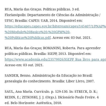
RUA, Maria das Graças. Políticas públicas. 3 ed.
Florianópolis: Departamento de Ciências da Administração /
UFSC; Brasília: CAPES: UAB, 2014. Disponível em:
https://educapes.capes.gov.br/bitstream/capes/145407/1/PNAP%
%20Modulo%20Basico%20-%20GPM%20-
%20Politicas%20Publicas.pdf
. Acesso em: 03 0ut. 2021.
RUA, Maria das Graças; ROMANINI, Roberta. Para aprender
políticas públicas. Brasília: IGEPP, 2013. Disponível em:
https://www.academia.edu/23579926/IGEPP_Rua_livro_para_apre
Acesso em: 03 out. 2021.
SANDER, Benno. Administração da Educação no Brasil:
genealogia do conhecimento. Brasília: Liber Livro, 2007.
SAUL, Ana Maria. Currículo. p. 129-130. In: STRECK, D. R.;
REDIN, E.; ZITKOSKI, J. J. (Orgs.). Dicionário Paulo Freire. 4
ed. Belo Horizonte: Autêntica, 2018.