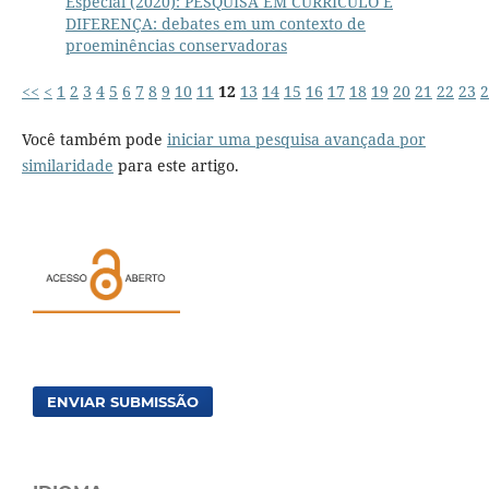
Especial (2020): PESQUISA EM CURRÍCULO E
DIFERENÇA: debates em um contexto de
proeminências conservadoras
<<
<
1
2
3
4
5
6
7
8
9
10
11
12
13
14
15
16
17
18
19
20
21
22
23
2
Você também pode
iniciar uma pesquisa avançada por
similaridade
para este artigo.
ENVIAR SUBMISSÃO