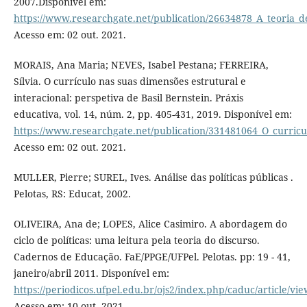
2007.Disponível em:
https://www.researchgate.net/publication/26634878_A_teoria_d
Acesso em: 02 out. 2021.
MORAIS, Ana Maria; NEVES, Isabel Pestana; FERREIRA,
Sílvia. O currículo nas suas dimensões estrutural e
interacional: perspetiva de Basil Bernstein. Práxis
educativa, vol. 14, núm. 2, pp. 405-431, 2019. Disponível em:
https://www.researchgate.net/publication/331481064_O_curricu
Acesso em: 02 out. 2021.
MULLER, Pierre; SUREL, Ives. Análise das políticas públicas .
Pelotas, RS: Educat, 2002.
OLIVEIRA, Ana de; LOPES, Alice Casimiro. A abordagem do
ciclo de políticas: uma leitura pela teoria do discurso.
Cadernos de Educação. FaE/PPGE/UFPel. Pelotas. pp: 19 - 41,
janeiro/abril 2011. Disponível em:
https://periodicos.ufpel.edu.br/ojs2/index.php/caduc/article/vi
Acesso em: 10 out. 2021.