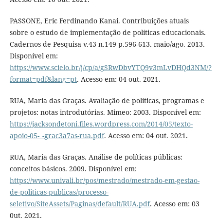
PASSONE, Eric Ferdinando Kanai. Contribuições atuais
sobre o estudo de implementação de políticas educacionais.
Cadernos de Pesquisa v.43 n.149 p.596-613. maio/ago. 2013.
Disponível em:
https://www.scielo.br/j/cp/a/gSRwDbvYTQ9v3mLvDHQd3NM/?
format=pdf&lang=pt
. Acesso em: 04 out. 2021.
RUA, Maria das Graças. Avaliação de políticas, programas e
projetos: notas introdutórias. Mimeo: 2003. Disponível em:
https://jacksondetoni.files.wordpress.com/2014/05/texto-
apoio-05-_-grac3a7as-rua.pdf
. Acesso em: 04 out. 2021.
RUA, Maria das Graças. Análise de políticas públicas:
conceitos básicos. 2009. Disponível em:
https://www.univali.br/pos/mestrado/mestrado-em-gestao-
de-politicas-publicas/processo-
seletivo/SiteAssets/Paginas/default/RUA.pdf
. Acesso em: 03
0ut. 2021.