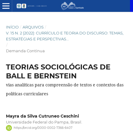
INÍCIO
/
ARQUIVOS
/
V. 15 N. 2 (2022): CURRÍCULO E TEORIA DO DISCURSO: TEMAS,
ESTRATÉGIAS E PERSPECTIVAS...
/
Demanda Contínua
TEORIAS SOCIOLÓGICAS DE
BALL E BERNSTEIN
vias analíticas para compreensão de textos e contextos das
políticas curriculares
Mayra da Silva Cutruneo Ceschini
Universidade Federal do Pampa, Brasil.
https://orcid.org/0000-0002-7366-6407