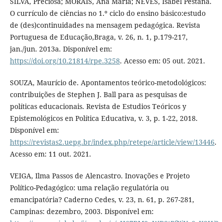
SILVA, Preciosa; MORAIS, Ana Maria; NEVES, Isabel Pestana.
O currículo de ciências no 1.º ciclo do ensino básico:estudo
de (des)continuidades na mensagem pedagógica. Revista
Portuguesa de Educação,Braga, v. 26, n. 1, p.179-217,
jan./jun. 2013a. Disponível em:
https://doi.org/10.21814/rpe.3258
. Acesso em: 05 out. 2021.
SOUZA, Maurício de. Apontamentos teórico-metodológicos:
contribuições de Stephen J. Ball para as pesquisas de
políticas educacionais. Revista de Estudios Teóricos y
Epistemológicos en Política Educativa, v. 3, p. 1-22, 2018.
Disponível em:
https://revistas2.uepg.br/index.php/retepe/article/view/13446
.
Acesso em: 11 out. 2021.
VEIGA, Ilma Passos de Alencastro. Inovações e Projeto
Político-Pedagógico: uma relação regulatória ou
emancipatória? Caderno Cedes, v. 23, n. 61, p. 267-281,
Campinas: dezembro, 2003. Disponível em: