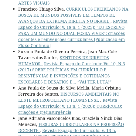
ARTES VISUAIS
Francisco Thiago Silva,
CURRÍCULOS FREIREANOS NA
BUSCA DE MUNDOS POSSÍVEIS EM TEMPOS DE
AVANÇOS DA EXTREMA DIREITA NO BRASIL
,
Revista
Espaço do Currículo: v. 18 n. 1 (2025): "EU ESCREVO
PARA UM MUNDO NO QUAL POSSA VIVER": criações
docentes e reinvenções curriculares [Publicação em
Fluxo Contínuo]
Suzana Paula de Oliveira Pereira, Jean Mac Cole
Tavares dos Santos,
SENTIDOS DE DIREITOS
HUMANOS
,
Revista Espaço do Currículo: Vol.10, N.3
(2017) SOBRE POLÍTICAS EM CURRÍCULO E
RESISTÊNCIAS E INVENÇÕES E COTIDIANOS
ESCOLARES E DESAFIOS E... “VAI TER LUTA!”
Ana Paula de Sousa da Silva Melila, Maria Cristina
Ferreira dos Santos,
DISCURSOS AMBIENTAIS NO
LESTE METROPOLITANO FLUMINENSE
,
Revista
Espaço do Currículo: v. 13 n. 1 (2020): CURRÍCULO:
criações e (re)insurgência
Jane Adriana Vasconcelos Rios, Graziela Ninck Dias
Menezes,
FISSURAS CURRICULARES NA PROFISSÃO
DOCENTE
,
Revista Espaço do Currículo: v. 13 n.