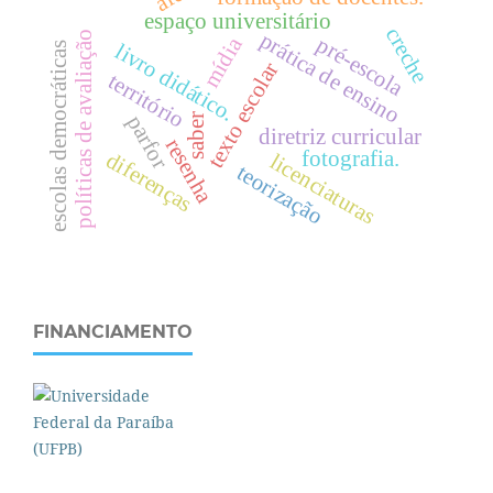
espaço universitário
creche
prática de ensino
políticas de avaliação
mídia
pré-escola
livro didático.
escolas democráticas
texto escolar
território
parfor
saber
diretriz curricular
resenha
fotografia.
diferenças
licenciaturas
teorização
FINANCIAMENTO