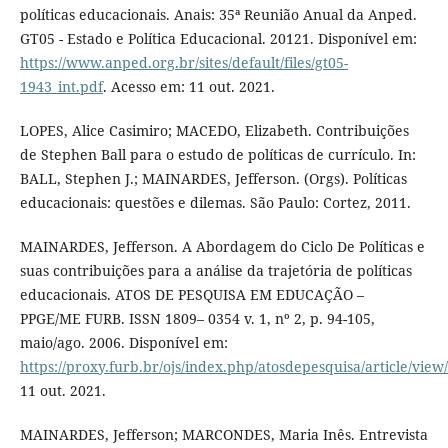
políticas educacionais. Anais: 35ª Reunião Anual da Anped.
GT05 - Estado e Política Educacional. 20121. Disponível em:
https://www.anped.org.br/sites/default/files/gt05-
1943_int.pdf
. Acesso em: 11 out. 2021.
LOPES, Alice Casimiro; MACEDO, Elizabeth. Contribuições
de Stephen Ball para o estudo de políticas de currículo. In:
BALL, Stephen J.; MAINARDES, Jefferson. (Orgs). Políticas
educacionais: questões e dilemas. São Paulo: Cortez, 2011.
MAINARDES, Jefferson. A Abordagem do Ciclo De Políticas e
suas contribuições para a análise da trajetória de políticas
educacionais. ATOS DE PESQUISA EM EDUCAÇÃO –
PPGE/ME FURB. ISSN 1809– 0354 v. 1, nº 2, p. 94-105,
maio/ago. 2006. Disponível em:
https://proxy.furb.br/ojs/index.php/atosdepesquisa/article/view
11 out. 2021.
MAINARDES, Jefferson; MARCONDES, Maria Inês. Entrevista