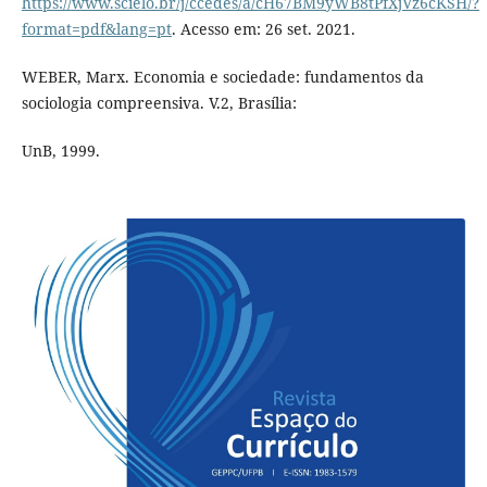
https://www.scielo.br/j/ccedes/a/cH67BM9yWB8tPfXjVz6cKSH/?
format=pdf&lang=pt
. Acesso em: 26 set. 2021.
WEBER, Marx. Economia e sociedade: fundamentos da
sociologia compreensiva. V.2, Brasília:
UnB, 1999.