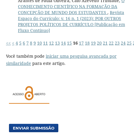
Arantes de Paula Oliveira, Caio Azevedo Trindade,
O
CONHECIMENTO CIENTÍFICO NA FORMAÇÃO DA
CONCEPÇÃO DE MUNDO DOS ESTUDANTES
,
Revista
Espaço do Currículo: v. 16 n. 1 (2023): POR OUTROS
PROJETOS POLÍTICOS DE CURRÍCULO [Publicação em
Fluxo Contínuo]
<<
<
4
5
6
7
8
9
10
11
12
13
14
15
16
17
18
19
20
21
22
23
24
25
Você também pode
iniciar uma pesquisa avançada por
similaridade
para este artigo.
ENVIAR SUBMISSÃO