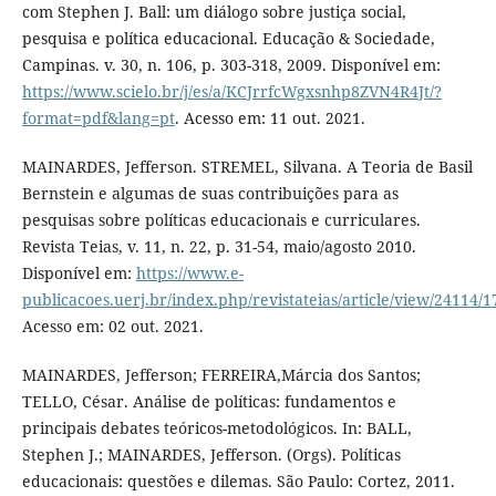
com Stephen J. Ball: um diálogo sobre justiça social,
pesquisa e política educacional. Educação & Sociedade,
Campinas. v. 30, n. 106, p. 303-318, 2009. Disponível em:
https://www.scielo.br/j/es/a/KCJrrfcWgxsnhp8ZVN4R4Jt/?
format=pdf&lang=pt
. Acesso em: 11 out. 2021.
MAINARDES, Jefferson. STREMEL, Silvana. A Teoria de Basil
Bernstein e algumas de suas contribuições para as
pesquisas sobre políticas educacionais e curriculares.
Revista Teias, v. 11, n. 22, p. 31-54, maio/agosto 2010.
Disponível em:
https://www.e-
publicacoes.uerj.br/index.php/revistateias/article/view/24114/
Acesso em: 02 out. 2021.
MAINARDES, Jefferson; FERREIRA,Márcia dos Santos;
TELLO, César. Análise de políticas: fundamentos e
principais debates teóricos-metodológicos. In: BALL,
Stephen J.; MAINARDES, Jefferson. (Orgs). Políticas
educacionais: questões e dilemas. São Paulo: Cortez, 2011.