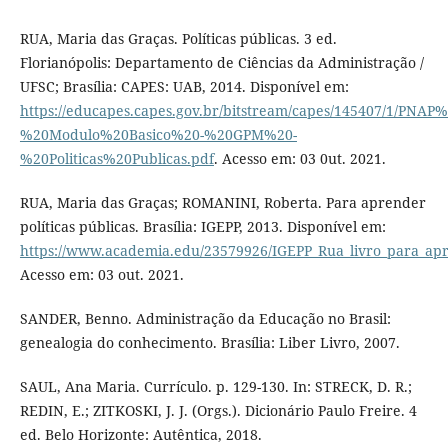
RUA, Maria das Graças. Políticas públicas. 3 ed.
Florianópolis: Departamento de Ciências da Administração /
UFSC; Brasília: CAPES: UAB, 2014. Disponível em:
https://educapes.capes.gov.br/bitstream/capes/145407/1/PNAP%
%20Modulo%20Basico%20-%20GPM%20-
%20Politicas%20Publicas.pdf
. Acesso em: 03 0ut. 2021.
RUA, Maria das Graças; ROMANINI, Roberta. Para aprender
políticas públicas. Brasília: IGEPP, 2013. Disponível em:
https://www.academia.edu/23579926/IGEPP_Rua_livro_para_apre
Acesso em: 03 out. 2021.
SANDER, Benno. Administração da Educação no Brasil:
genealogia do conhecimento. Brasília: Liber Livro, 2007.
SAUL, Ana Maria. Currículo. p. 129-130. In: STRECK, D. R.;
REDIN, E.; ZITKOSKI, J. J. (Orgs.). Dicionário Paulo Freire. 4
ed. Belo Horizonte: Autêntica, 2018.