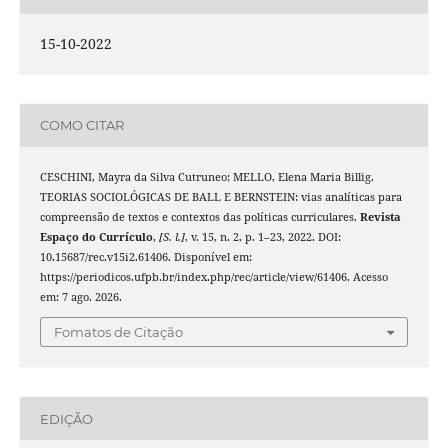
15-10-2022
COMO CITAR
CESCHINI, Mayra da Silva Cutruneo; MELLO, Elena Maria Billig.
TEORIAS SOCIOLÓGICAS DE BALL E BERNSTEIN: vias analíticas para
compreensão de textos e contextos das políticas curriculares.
Revista
Espaço do Currículo
,
[S. l.]
, v. 15, n. 2, p. 1–23, 2022. DOI:
10.15687/rec.v15i2.61406. Disponível em:
https://periodicos.ufpb.br/index.php/rec/article/view/61406. Acesso
em: 7 ago. 2026.
Fomatos de Citação
EDIÇÃO