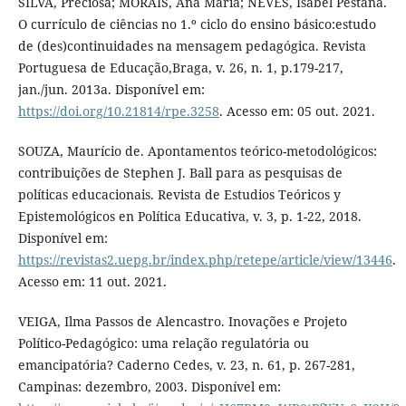
SILVA, Preciosa; MORAIS, Ana Maria; NEVES, Isabel Pestana.
O currículo de ciências no 1.º ciclo do ensino básico:estudo
de (des)continuidades na mensagem pedagógica. Revista
Portuguesa de Educação,Braga, v. 26, n. 1, p.179-217,
jan./jun. 2013a. Disponível em:
https://doi.org/10.21814/rpe.3258
. Acesso em: 05 out. 2021.
SOUZA, Maurício de. Apontamentos teórico-metodológicos:
contribuições de Stephen J. Ball para as pesquisas de
políticas educacionais. Revista de Estudios Teóricos y
Epistemológicos en Política Educativa, v. 3, p. 1-22, 2018.
Disponível em:
https://revistas2.uepg.br/index.php/retepe/article/view/13446
.
Acesso em: 11 out. 2021.
VEIGA, Ilma Passos de Alencastro. Inovações e Projeto
Político-Pedagógico: uma relação regulatória ou
emancipatória? Caderno Cedes, v. 23, n. 61, p. 267-281,
Campinas: dezembro, 2003. Disponível em: