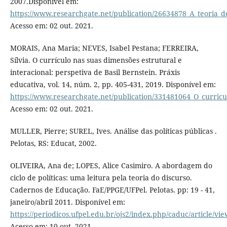
2007.Disponível em:
https://www.researchgate.net/publication/26634878_A_teoria_d
Acesso em: 02 out. 2021.
MORAIS, Ana Maria; NEVES, Isabel Pestana; FERREIRA,
Sílvia. O currículo nas suas dimensões estrutural e
interacional: perspetiva de Basil Bernstein. Práxis
educativa, vol. 14, núm. 2, pp. 405-431, 2019. Disponível em:
https://www.researchgate.net/publication/331481064_O_curricu
Acesso em: 02 out. 2021.
MULLER, Pierre; SUREL, Ives. Análise das políticas públicas .
Pelotas, RS: Educat, 2002.
OLIVEIRA, Ana de; LOPES, Alice Casimiro. A abordagem do
ciclo de políticas: uma leitura pela teoria do discurso.
Cadernos de Educação. FaE/PPGE/UFPel. Pelotas. pp: 19 - 41,
janeiro/abril 2011. Disponível em:
https://periodicos.ufpel.edu.br/ojs2/index.php/caduc/article/vi
Acesso em: 10 out. 2021.