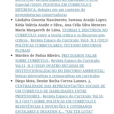
Especial (2020): PESQUISA EM CURRÍCULO E
DIFERENÇA: debates em um contexto de
proeminências conservadoras
Lindalva Gouveia Nascimento; Sawana Araújo Lopes;
Kátia Valéria Ataíde e Silva;, Ana Célia Silva Menezes
Maria Margareth de Lima,
TEORIAS E DISCURSOS NO
CURRÍCULO: entre a teoria crítica e os discursos pós-
críticos
,
Revista Espaço do Currículo: Vol.8, N.1 (2015)
POLÍTICAS CURRICULARES: TECENDO DISCURSOS
PLURAIS
Márden de Pádua Ribeiro,
PRECISAMOS FALAR
SOBRE CURRÍCULO
,
Revista Espaço do Currículo:
Vol.11, N.3 (2018) QUATRO DÉCADAS DE
INSTITUCIONALIZAÇÃO DO DISCURSO AMBIENTAL:
lógicas integrativas e restaurativas em currículos
Diego Mota, Denise Rocha Correa Lannes,
A
CENTRALIDADE DAS REPRESENTAÇÕES SOCIAIS DE
UM CURRÍCULO DE HABILIDADES ENTRE
PROFESSORES
,
Revista Espaço do Currículo: Vol.10,
N.3 (2017) SOBRE POLÍTICAS EM CURRÍCULO E
RESISTÊNCIAS E INVENÇÕES E COTIDIANOS
ESCOLARES E DESAFIOS E... “VAI TER LUTA!”