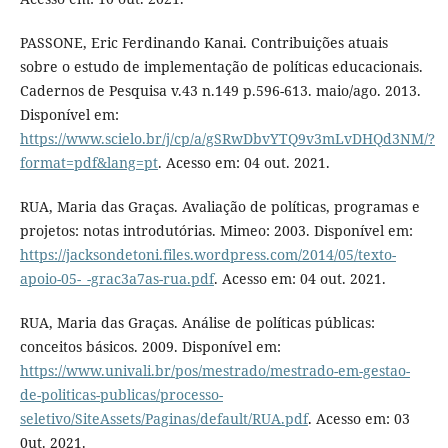
PASSONE, Eric Ferdinando Kanai. Contribuições atuais
sobre o estudo de implementação de políticas educacionais.
Cadernos de Pesquisa v.43 n.149 p.596-613. maio/ago. 2013.
Disponível em:
https://www.scielo.br/j/cp/a/gSRwDbvYTQ9v3mLvDHQd3NM/?
format=pdf&lang=pt
. Acesso em: 04 out. 2021.
RUA, Maria das Graças. Avaliação de políticas, programas e
projetos: notas introdutórias. Mimeo: 2003. Disponível em:
https://jacksondetoni.files.wordpress.com/2014/05/texto-
apoio-05-_-grac3a7as-rua.pdf
. Acesso em: 04 out. 2021.
RUA, Maria das Graças. Análise de políticas públicas:
conceitos básicos. 2009. Disponível em:
https://www.univali.br/pos/mestrado/mestrado-em-gestao-
de-politicas-publicas/processo-
seletivo/SiteAssets/Paginas/default/RUA.pdf
. Acesso em: 03
0ut. 2021.