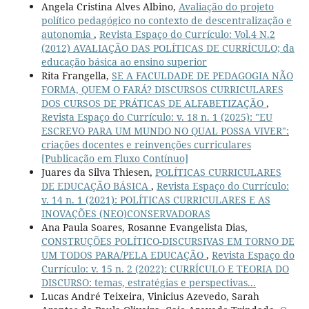
Angela Cristina Alves Albino,
Avaliação do projeto
político pedagógico no contexto de descentralização e
autonomia
,
Revista Espaço do Currículo: Vol.4 N.2
(2012) AVALIAÇÃO DAS POLÍTICAS DE CURRÍCULO; da
educação básica ao ensino superior
Rita Frangella,
SE A FACULDADE DE PEDAGOGIA NÃO
FORMA, QUEM O FARÁ? DISCURSOS CURRICULARES
DOS CURSOS DE PRÁTICAS DE ALFABETIZAÇÃO
,
Revista Espaço do Currículo: v. 18 n. 1 (2025): "EU
ESCREVO PARA UM MUNDO NO QUAL POSSA VIVER":
criações docentes e reinvenções curriculares
[Publicação em Fluxo Contínuo]
Juares da Silva Thiesen,
POLÍTICAS CURRICULARES
DE EDUCAÇÃO BÁSICA
,
Revista Espaço do Currículo:
v. 14 n. 1 (2021): POLÍTICAS CURRICULARES E AS
INOVAÇÕES (NEO)CONSERVADORAS
Ana Paula Soares, Rosanne Evangelista Dias,
CONSTRUÇÕES POLÍTICO-DISCURSIVAS EM TORNO DE
UM TODOS PARA/PELA EDUCAÇÃO
,
Revista Espaço do
Currículo: v. 15 n. 2 (2022): CURRÍCULO E TEORIA DO
DISCURSO: temas, estratégias e perspectivas...
Lucas André Teixeira, Vinicius Azevedo, Sarah