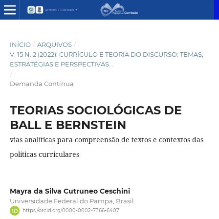
INÍCIO
/
ARQUIVOS
/
V. 15 N. 2 (2022): CURRÍCULO E TEORIA DO DISCURSO: TEMAS,
ESTRATÉGIAS E PERSPECTIVAS...
/
Demanda Contínua
TEORIAS SOCIOLÓGICAS DE
BALL E BERNSTEIN
vias analíticas para compreensão de textos e contextos das
políticas curriculares
Mayra da Silva Cutruneo Ceschini
Universidade Federal do Pampa, Brasil.
https://orcid.org/0000-0002-7366-6407