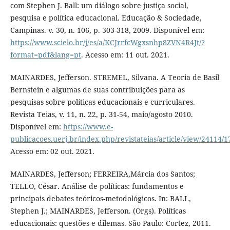
com Stephen J. Ball: um diálogo sobre justiça social,
pesquisa e política educacional. Educação & Sociedade,
Campinas. v. 30, n. 106, p. 303-318, 2009. Disponível em:
https://www.scielo.br/j/es/a/KCJrrfcWgxsnhp8ZVN4R4Jt/?
format=pdf&lang=pt
. Acesso em: 11 out. 2021.
MAINARDES, Jefferson. STREMEL, Silvana. A Teoria de Basil
Bernstein e algumas de suas contribuições para as
pesquisas sobre políticas educacionais e curriculares.
Revista Teias, v. 11, n. 22, p. 31-54, maio/agosto 2010.
Disponível em:
https://www.e-
publicacoes.uerj.br/index.php/revistateias/article/view/24114/
Acesso em: 02 out. 2021.
MAINARDES, Jefferson; FERREIRA,Márcia dos Santos;
TELLO, César. Análise de políticas: fundamentos e
principais debates teóricos-metodológicos. In: BALL,
Stephen J.; MAINARDES, Jefferson. (Orgs). Políticas
educacionais: questões e dilemas. São Paulo: Cortez, 2011.