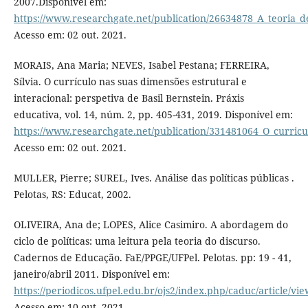
2007.Disponível em:
https://www.researchgate.net/publication/26634878_A_teoria_d
Acesso em: 02 out. 2021.
MORAIS, Ana Maria; NEVES, Isabel Pestana; FERREIRA,
Sílvia. O currículo nas suas dimensões estrutural e
interacional: perspetiva de Basil Bernstein. Práxis
educativa, vol. 14, núm. 2, pp. 405-431, 2019. Disponível em:
https://www.researchgate.net/publication/331481064_O_curricu
Acesso em: 02 out. 2021.
MULLER, Pierre; SUREL, Ives. Análise das políticas públicas .
Pelotas, RS: Educat, 2002.
OLIVEIRA, Ana de; LOPES, Alice Casimiro. A abordagem do
ciclo de políticas: uma leitura pela teoria do discurso.
Cadernos de Educação. FaE/PPGE/UFPel. Pelotas. pp: 19 - 41,
janeiro/abril 2011. Disponível em:
https://periodicos.ufpel.edu.br/ojs2/index.php/caduc/article/vi
Acesso em: 10 out. 2021.