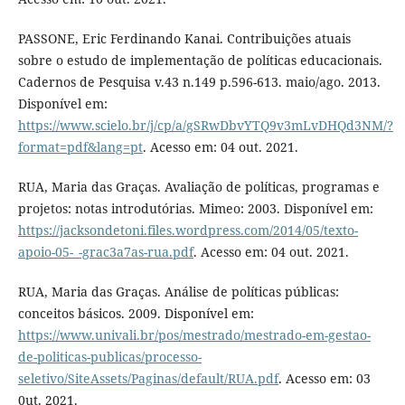
PASSONE, Eric Ferdinando Kanai. Contribuições atuais
sobre o estudo de implementação de políticas educacionais.
Cadernos de Pesquisa v.43 n.149 p.596-613. maio/ago. 2013.
Disponível em:
https://www.scielo.br/j/cp/a/gSRwDbvYTQ9v3mLvDHQd3NM/?
format=pdf&lang=pt
. Acesso em: 04 out. 2021.
RUA, Maria das Graças. Avaliação de políticas, programas e
projetos: notas introdutórias. Mimeo: 2003. Disponível em:
https://jacksondetoni.files.wordpress.com/2014/05/texto-
apoio-05-_-grac3a7as-rua.pdf
. Acesso em: 04 out. 2021.
RUA, Maria das Graças. Análise de políticas públicas:
conceitos básicos. 2009. Disponível em:
https://www.univali.br/pos/mestrado/mestrado-em-gestao-
de-politicas-publicas/processo-
seletivo/SiteAssets/Paginas/default/RUA.pdf
. Acesso em: 03
0ut. 2021.