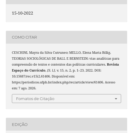
15-10-2022
COMO CITAR
CESCHINI, Mayra da Silva Cutruneo; MELLO, Elena Maria Billig.
TEORIAS SOCIOLÓGICAS DE BALL E BERNSTEIN: vias analíticas para
compreensão de textos e contextos das políticas curriculares.
Revista
Espaço do Currículo
,
[S. l.]
, v. 15, n. 2, p. 1–23, 2022. DOI:
10.15687/rec.v15i2.61406. Disponível em:
https://periodicos.ufpb.br/index.php/rec/article/view/61406. Acesso
em: 7 ago. 2026.
Fomatos de Citação
EDIÇÃO