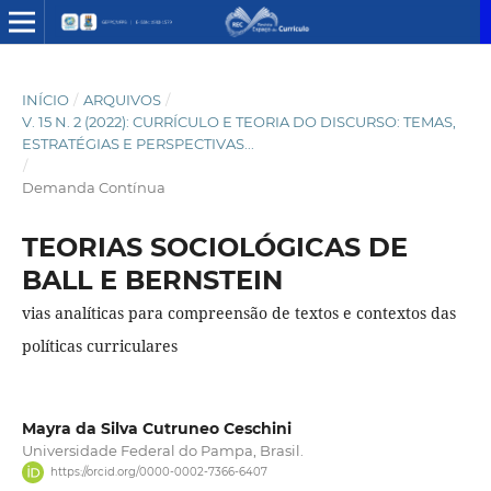
INÍCIO
/
ARQUIVOS
/
V. 15 N. 2 (2022): CURRÍCULO E TEORIA DO DISCURSO: TEMAS,
ESTRATÉGIAS E PERSPECTIVAS...
/
Demanda Contínua
TEORIAS SOCIOLÓGICAS DE
BALL E BERNSTEIN
vias analíticas para compreensão de textos e contextos das
políticas curriculares
Mayra da Silva Cutruneo Ceschini
Universidade Federal do Pampa, Brasil.
https://orcid.org/0000-0002-7366-6407