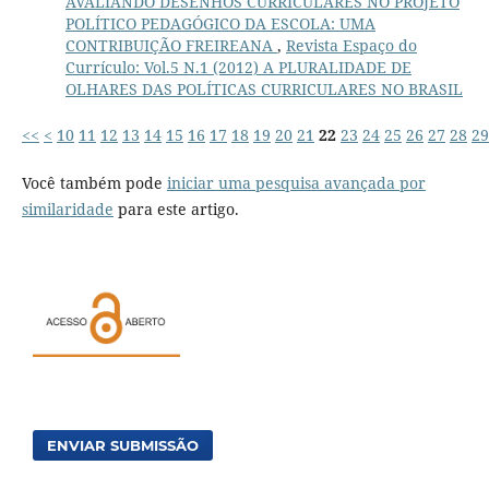
AVALIANDO DESENHOS CURRICULARES NO PROJETO
POLÍTICO PEDAGÓGICO DA ESCOLA: UMA
CONTRIBUIÇÃO FREIREANA
,
Revista Espaço do
Currículo: Vol.5 N.1 (2012) A PLURALIDADE DE
OLHARES DAS POLÍTICAS CURRICULARES NO BRASIL
<<
<
10
11
12
13
14
15
16
17
18
19
20
21
22
23
24
25
26
27
28
29
Você também pode
iniciar uma pesquisa avançada por
similaridade
para este artigo.
ENVIAR SUBMISSÃO