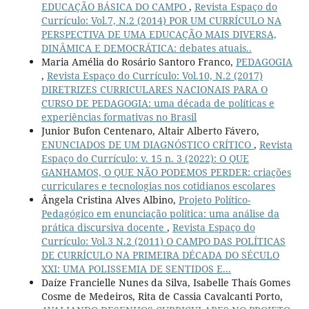
EDUCAÇÃO BÁSICA DO CAMPO
,
Revista Espaço do
Currículo: Vol.7, N.2 (2014) POR UM CURRÍCULO NA
PERSPECTIVA DE UMA EDUCAÇÃO MAIS DIVERSA,
DINÂMICA E DEMOCRÁTICA: debates atuais..
Maria Amélia do Rosário Santoro Franco,
PEDAGOGIA
,
Revista Espaço do Currículo: Vol.10, N.2 (2017)
DIRETRIZES CURRICULARES NACIONAIS PARA O
CURSO DE PEDAGOGIA: uma década de políticas e
experiências formativas no Brasil
Junior Bufon Centenaro, Altair Alberto Fávero,
ENUNCIADOS DE UM DIAGNÓSTICO CRÍTICO
,
Revista
Espaço do Currículo: v. 15 n. 3 (2022): O QUE
GANHAMOS, O QUE NÃO PODEMOS PERDER: criações
curriculares e tecnologias nos cotidianos escolares
Ângela Cristina Alves Albino,
Projeto Político-
Pedagógico em enunciação política: uma análise da
prática discursiva docente
,
Revista Espaço do
Currículo: Vol.3 N.2 (2011) O CAMPO DAS POLÍTICAS
DE CURRÍCULO NA PRIMEIRA DÉCADA DO SÉCULO
XXI: UMA POLISSEMIA DE SENTIDOS E...
Daíze Francielle Nunes da Silva, Isabelle Thaís Gomes
Cosme de Medeiros, Rita de Cassia Cavalcanti Porto,