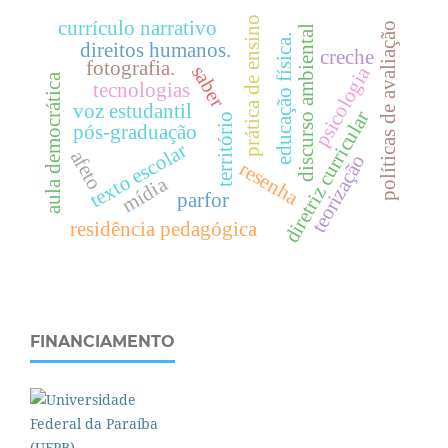
prática de ensino
currículo narrativo
políticas de avaliação
discurso ambiental
.
direitos humanos.
creche
fotografia.
saber
psicologia
aula democrática
tecnologias
e
d
u
c
a
ç
ã
o
f
í
s
i
c
a
voz estudantil
diretriz curricular
território
pós-graduação
texto escolar
afeto
teorização
resenha
mídia
parfor
residência pedagógica
FINANCIAMENTO