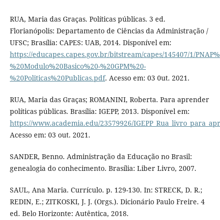
RUA, Maria das Graças. Políticas públicas. 3 ed.
Florianópolis: Departamento de Ciências da Administração /
UFSC; Brasília: CAPES: UAB, 2014. Disponível em:
https://educapes.capes.gov.br/bitstream/capes/145407/1/PNAP%
%20Modulo%20Basico%20-%20GPM%20-
%20Politicas%20Publicas.pdf
. Acesso em: 03 0ut. 2021.
RUA, Maria das Graças; ROMANINI, Roberta. Para aprender
políticas públicas. Brasília: IGEPP, 2013. Disponível em:
https://www.academia.edu/23579926/IGEPP_Rua_livro_para_apre
Acesso em: 03 out. 2021.
SANDER, Benno. Administração da Educação no Brasil:
genealogia do conhecimento. Brasília: Liber Livro, 2007.
SAUL, Ana Maria. Currículo. p. 129-130. In: STRECK, D. R.;
REDIN, E.; ZITKOSKI, J. J. (Orgs.). Dicionário Paulo Freire. 4
ed. Belo Horizonte: Autêntica, 2018.