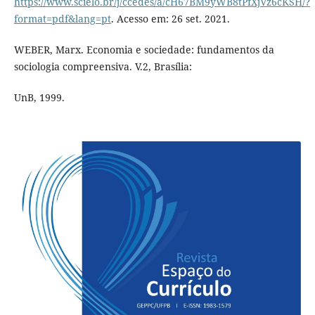
https://www.scielo.br/j/ccedes/a/cH67BM9yWB8tPfXjVz6cKSH/?
format=pdf&lang=pt
. Acesso em: 26 set. 2021.
WEBER, Marx. Economia e sociedade: fundamentos da
sociologia compreensiva. V.2, Brasília:
UnB, 1999.