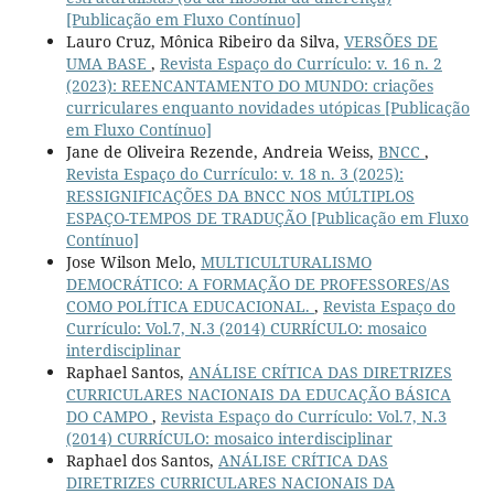
[Publicação em Fluxo Contínuo]
Lauro Cruz, Mônica Ribeiro da Silva,
VERSÕES DE
UMA BASE
,
Revista Espaço do Currículo: v. 16 n. 2
(2023): REENCANTAMENTO DO MUNDO: criações
curriculares enquanto novidades utópicas [Publicação
em Fluxo Contínuo]
Jane de Oliveira Rezende, Andreia Weiss,
BNCC
,
Revista Espaço do Currículo: v. 18 n. 3 (2025):
RESSIGNIFICAÇÕES DA BNCC NOS MÚLTIPLOS
ESPAÇO-TEMPOS DE TRADUÇÃO [Publicação em Fluxo
Contínuo]
Jose Wilson Melo,
MULTICULTURALISMO
DEMOCRÁTICO: A FORMAÇÃO DE PROFESSORES/AS
COMO POLÍTICA EDUCACIONAL.
,
Revista Espaço do
Currículo: Vol.7, N.3 (2014) CURRÍCULO: mosaico
interdisciplinar
Raphael Santos,
ANÁLISE CRÍTICA DAS DIRETRIZES
CURRICULARES NACIONAIS DA EDUCAÇÃO BÁSICA
DO CAMPO
,
Revista Espaço do Currículo: Vol.7, N.3
(2014) CURRÍCULO: mosaico interdisciplinar
Raphael dos Santos,
ANÁLISE CRÍTICA DAS
DIRETRIZES CURRICULARES NACIONAIS DA