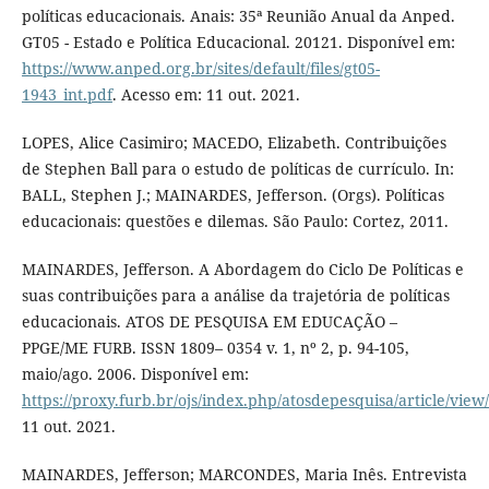
políticas educacionais. Anais: 35ª Reunião Anual da Anped.
GT05 - Estado e Política Educacional. 20121. Disponível em:
https://www.anped.org.br/sites/default/files/gt05-
1943_int.pdf
. Acesso em: 11 out. 2021.
LOPES, Alice Casimiro; MACEDO, Elizabeth. Contribuições
de Stephen Ball para o estudo de políticas de currículo. In:
BALL, Stephen J.; MAINARDES, Jefferson. (Orgs). Políticas
educacionais: questões e dilemas. São Paulo: Cortez, 2011.
MAINARDES, Jefferson. A Abordagem do Ciclo De Políticas e
suas contribuições para a análise da trajetória de políticas
educacionais. ATOS DE PESQUISA EM EDUCAÇÃO –
PPGE/ME FURB. ISSN 1809– 0354 v. 1, nº 2, p. 94-105,
maio/ago. 2006. Disponível em:
https://proxy.furb.br/ojs/index.php/atosdepesquisa/article/view
11 out. 2021.
MAINARDES, Jefferson; MARCONDES, Maria Inês. Entrevista