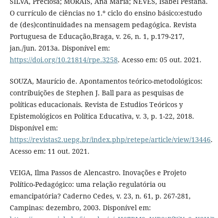
SILVA, Preciosa; MORAIS, Ana Maria; NEVES, Isabel Pestana.
O currículo de ciências no 1.º ciclo do ensino básico:estudo
de (des)continuidades na mensagem pedagógica. Revista
Portuguesa de Educação,Braga, v. 26, n. 1, p.179-217,
jan./jun. 2013a. Disponível em:
https://doi.org/10.21814/rpe.3258
. Acesso em: 05 out. 2021.
SOUZA, Maurício de. Apontamentos teórico-metodológicos:
contribuições de Stephen J. Ball para as pesquisas de
políticas educacionais. Revista de Estudios Teóricos y
Epistemológicos en Política Educativa, v. 3, p. 1-22, 2018.
Disponível em:
https://revistas2.uepg.br/index.php/retepe/article/view/13446
.
Acesso em: 11 out. 2021.
VEIGA, Ilma Passos de Alencastro. Inovações e Projeto
Político-Pedagógico: uma relação regulatória ou
emancipatória? Caderno Cedes, v. 23, n. 61, p. 267-281,
Campinas: dezembro, 2003. Disponível em: