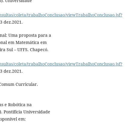
o). Universidade
onsultas/coleta/trabalhoConclusao/viewTrabalhoConclusao.jsf?
23 dez.2021.
nal: Uma proposta para a
sional em Matemática em
ira Sul – UFFS. Chapecó.
onsultas/coleta/trabalhoConclusao/viewTrabalhoConclusao.jsf?
23 dez.2021.
 Comum Curricular.
as e Robótica na
 Pontifícia Universidade
isponível em: