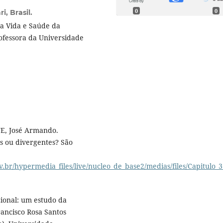
0
0
, Brasil.
a Vida e Saúde da
ofessora da Universidade
E, José Armando.
es ou divergentes? São
v.br/hypermedia_files/live/nucleo_de_base2/medias/files/Capitulo_3
ional: um estudo da
ancisco Rosa Santos