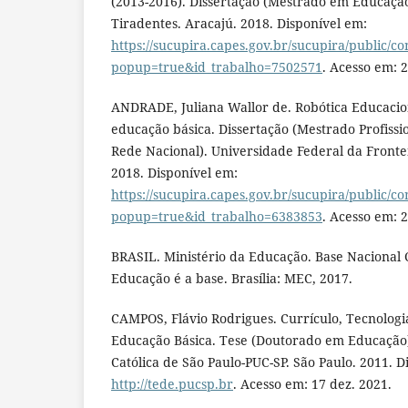
(2013-2016). Dissertação (Mestrado em Educaçã
Tiradentes. Aracajú. 2018. Disponível em:
https://sucupira.capes.gov.br/sucupira/public/c
popup=true&id_trabalho=7502571
. Acesso em: 
ANDRADE, Juliana Wallor de. Robótica Educacio
educação básica. Dissertação (Mestrado Profis
Rede Nacional). Universidade Federal da Fronte
2018. Disponível em:
https://sucupira.capes.gov.br/sucupira/public/c
popup=true&id_trabalho=6383853
. Acesso em: 
BRASIL. Ministério da Educação. Base Nacional
Educação é a base. Brasília: MEC, 2017.
CAMPOS, Flávio Rodrigues. Currículo, Tecnologi
Educação Básica. Tese (Doutorado em Educação).
Católica de São Paulo-PUC-SP. São Paulo. 2011. D
http://tede.pucsp.br
. Acesso em: 17 dez. 2021.