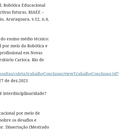
l. Robótica Educacional
ctivas futuras. RIAEE –
, Araraquara, v.12, n.4,
do ensino médio técnico:
 por meio da Robótica e
 profissional em Novas
sitário Carioca. Rio de
onsultas/coleta/trabalhoConclusao/viewTrabalhoConclusao.jsf?
27 de dez.2021
é interdisciplinaridade?
cacional por meio de
sobre os desafios e
or. Dissertação (Mestrado