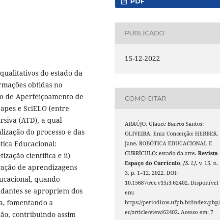
PDF
PUBLICADO
15-12-2022
 qualitativos do estado da
ormações obtidas no
ão de Aperfeiçoamento de
COMO CITAR
Capes e SciELO (entre
ursiva (ATD), a qual
ARAÚJO, Glauce Barros Santos;
lização do processo e das
OLIVEIRA, Eniz Conceição; HERBER,
ótica Educacional:
Jane. ROBÓTICA EDUCACIONAL E
CURRÍCULO: estado da arte.
Revista
zação científica e ii)
Espaço do Currículo
,
[S. l.]
, v. 15, n.
ivação de aprendizagens
3, p. 1–12, 2022. DOI:
ducacional, quando
10.15687/rec.v15i3.62402. Disponível
studantes se apropriem dos
em:
a, fomentando a
https://periodicos.ufpb.br/index.php/
ec/article/view/62402. Acesso em: 7
ção, contribuindo assim