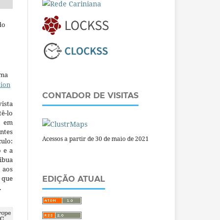
do
uma
tion
CONTADOR DE VISITAS
ista
ê-lo
m em
ntes
Acessos a partir de 30 de maio de 2021
culo:
o e a
ibua
 aos
a que
EDIÇÃO ATUAL
.