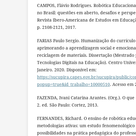
CAMPOS, Flávio Rodrigues. Robótica Educaciona
no Brasil: questões em aberto, desafios e perspe
Revista Ibero-Americana de Estudos em Educação
p. 2108-2121, 2017.
FARIAS Paulo Sergio. Humanização do currículo 
aprimorando a aprendizagem social e emocional
reciclagem de materiais. Dissertação (Mestrado
Tecnologias Digitais na Educação). Centro Univer
Janeiro. 2020. Disponível em:
https://sucupira.capes.gov.br/sucupira/public/c
popup=true&id_trabalho=10000510
. Acesso em 
FAZENDA, Ivani Catarina Arantes. (Org.). O que 
2. ed. São Paulo: Cortez, 2013.
FERNANDES, Richard. O ensino de robótica edu
metodologias ativas: um estudo fenomenológico 
possibilidades na prática pedagógica do profess