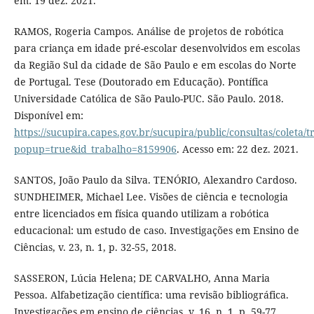
em: 19 dez. 2021.
RAMOS, Rogeria Campos. Análise de projetos de robótica
para criança em idade pré-escolar desenvolvidos em escolas
da Região Sul da cidade de São Paulo e em escolas do Norte
de Portugal. Tese (Doutorado em Educação). Pontífica
Universidade Católica de São Paulo-PUC. São Paulo. 2018.
Disponível em:
https://sucupira.capes.gov.br/sucupira/public/consultas/coleta
popup=true&id_trabalho=8159906
. Acesso em: 22 dez. 2021.
SANTOS, João Paulo da Silva. TENÓRIO, Alexandro Cardoso.
SUNDHEIMER, Michael Lee. Visões de ciência e tecnologia
entre licenciados em física quando utilizam a robótica
educacional: um estudo de caso. Investigações em Ensino de
Ciências, v. 23, n. 1, p. 32-55, 2018.
SASSERON, Lúcia Helena; DE CARVALHO, Anna Maria
Pessoa. Alfabetização científica: uma revisão bibliográfica.
Investigações em ensino de ciências, v. 16, n. 1, p. 59-77,