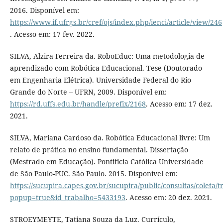
2016. Disponível em:
https://www.if.ufrgs.br/cref/ojs/index.php/ienci/article/view/246
. Acesso em: 17 fev. 2022.
SILVA, Alzira Ferreira da. RoboEduc: Uma metodologia de
aprendizado com Robótica Educacional. Tese (Doutorado
em Engenharia Elétrica). Universidade Federal do Rio
Grande do Norte – UFRN, 2009. Disponível em:
https://rd.uffs.edu.br/handle/prefix/2168
. Acesso em: 17 dez.
2021.
SILVA, Mariana Cardoso da. Robótica Educacional livre: Um
relato de prática no ensino fundamental. Dissertação
(Mestrado em Educação). Pontifícia Católica Universidade
de São Paulo-PUC. São Paulo. 2015. Disponível em:
https://sucupira.capes.gov.br/sucupira/public/consultas/coleta
popup=true&id_trabalho=5433193
. Acesso em: 20 dez. 2021.
STROEYMEYTE, Tatiana Souza da Luz. Currículo,