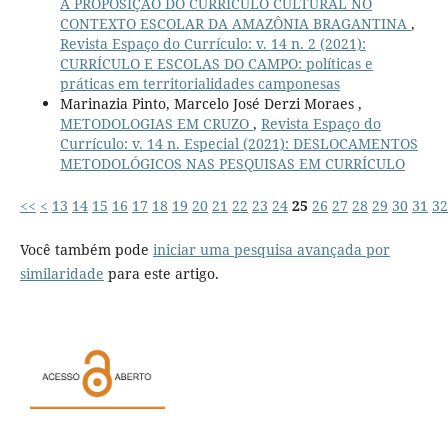
A PROPOSIÇÃO DO CURRÍCULO CULTURAL NO
CONTEXTO ESCOLAR DA AMAZÔNIA BRAGANTINA
,
Revista Espaço do Currículo: v. 14 n. 2 (2021):
CURRÍCULO E ESCOLAS DO CAMPO: políticas e
práticas em territorialidades camponesas
Marinazia Pinto, Marcelo José Derzi Moraes ,
METODOLOGIAS EM CRUZO
,
Revista Espaço do
Currículo: v. 14 n. Especial (2021): DESLOCAMENTOS
METODOLÓGICOS NAS PESQUISAS EM CURRÍCULO
<<
<
13
14
15
16
17
18
19
20
21
22
23
24
25
26
27
28
29
30
31
32
Você também pode
iniciar uma pesquisa avançada por
similaridade
para este artigo.