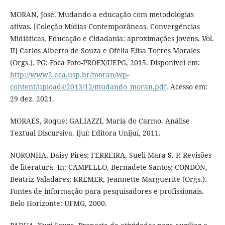
MORAN, José. Mudando a educação com metodologias
ativas. [Coleção Mídias Contemporâneas. Convergências
Midiáticas, Educação e Cidadania: aproximações jovens. Vol.
II] Carlos Alberto de Souza e Ofélia Elisa Torres Morales
(Orgs.). PG: Foca Foto-PROEX/UEPG, 2015. Disponível em:
http://www2.eca.usp.br/moran/wp-
content/uploads/2013/12/mudando_moran.pdf
. Acesso em:
29 dez. 2021.
MORAES, Roque; GALIAZZI, Maria do Carmo. Análise
Textual Discursiva. Ijuí: Editora Unijuí, 2011.
NORONHA, Daisy Pires; FERREIRA, Sueli Mara S. P. Revisões
de literatura. In: CAMPELLO, Bernadete Santos; CONDÓN,
Beatriz Valadares; KREMER, Jeannette Marguerite (Orgs.).
Fontes de informação para pesquisadores e profissionais.
Belo Horizonte: UFMG, 2000.