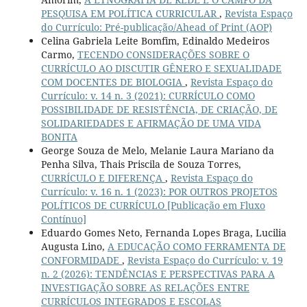
PESQUISA EM POLÍTICA CURRICULAR
,
Revista Espaço
do Currículo: Pré-publicação/Ahead of Print (AOP)
Celina Gabriela Leite Bomfim, Edinaldo Medeiros
Carmo,
TECENDO CONSIDERAÇÕES SOBRE O
CURRÍCULO AO DISCUTIR GÊNERO E SEXUALIDADE
COM DOCENTES DE BIOLOGIA
,
Revista Espaço do
Currículo: v. 14 n. 3 (2021): CURRÍCULO COMO
POSSIBILIDADE DE RESISTÊNCIA, DE CRIAÇÃO, DE
SOLIDARIEDADES E AFIRMAÇÃO DE UMA VIDA
BONITA
George Souza de Melo, Melanie Laura Mariano da
Penha Silva, Thais Priscila de Souza Torres,
CURRÍCULO E DIFERENÇA
,
Revista Espaço do
Currículo: v. 16 n. 1 (2023): POR OUTROS PROJETOS
POLÍTICOS DE CURRÍCULO [Publicação em Fluxo
Contínuo]
Eduardo Gomes Neto, Fernanda Lopes Braga, Lucilia
Augusta Lino,
A EDUCAÇÃO COMO FERRAMENTA DE
CONFORMIDADE
,
Revista Espaço do Currículo: v. 19
n. 2 (2026): TENDÊNCIAS E PERSPECTIVAS PARA A
INVESTIGAÇÃO SOBRE AS RELAÇÕES ENTRE
CURRÍCULOS INTEGRADOS E ESCOLAS