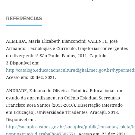
REFERÊNCIAS
ALMEIDA, Maria Elizabeth Bianconcini; VALENTE, José
Armando. Tecnologias e Currículo: trajetórias convergentes
ou divergentes? São Paulo: Paulus, 2011. Capítulo
3.Disponível em:
http://catalogo.educacaonaculturadigital.mec.gov.br/hypermedia
Acesso em: 20 dez. 2021.
ANDRADE, Fabiana de Oliveira. Robótica Educacional: um
estudo da aprendizagem no Colégio Estadual Secretário
Francisco Rosa Santos (2013-2016). Dissertação (Mestrado
em Educação). Universidade Tiradentes. Aracajú. 2018.
Disponível em:
https://sucupira.capes.gov.br/sucupira/public/consultas/coleta
popup=true&id_trabalho=7502571
. Acesso em: 23 dez.2021.