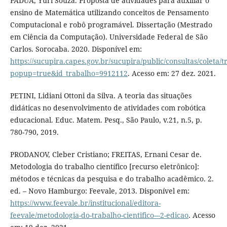
PADUA, Yuri Souza. Proposta de atividades para auxiliar o
ensino de Matemática utilizando conceitos de Pensamento
Computacional e robô programável. Dissertação (Mestrado
em Ciência da Computação). Universidade Federal de São
Carlos. Sorocaba. 2020. Disponível em:
https://sucupira.capes.gov.br/sucupira/public/consultas/coleta
popup=true&id_trabalho=9912112
. Acesso em: 27 dez. 2021.
PETINI, Lidiani Ottoni da Silva. A teoria das situações
didáticas no desenvolvimento de atividades com robótica
educacional. Educ. Matem. Pesq., São Paulo, v.21, n.5, p.
780-790, 2019.
PRODANOV, Cleber Cristiano; FREITAS, Ernani Cesar de.
Metodologia do trabalho científico [recurso eletrônico]:
métodos e técnicas da pesquisa e do trabalho acadêmico. 2.
ed. – Novo Hamburgo: Feevale, 2013. Disponível em:
https://www.feevale.br/institucional/editora-
feevale/metodologia-do-trabalho-cientifico---2-edicao
. Acesso