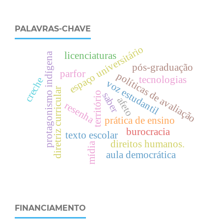
PALAVRAS-CHAVE
espaço universitário
licenciaturas
protagonismo indígena
pós-graduação
parfor
políticas de avaliação
tecnologias
creche
voz estudantil
diretriz curricular
território
saber
afeto
resenha
prática de ensino
burocracia
texto escolar
direitos humanos.
mídia
aula democrática
FINANCIAMENTO