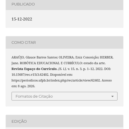
PUBLICADO
15-12-2022
COMO CITAR
ARAÚJO, Glauce Barros Santos; OLIVEIRA, Eniz Conceição; HERBER,
Jane. ROBÓTICA EDUCACIONAL E CURRÍCULO: estado da arte.
Revista Espaço do Currículo
,
[S. l.]
, v. 15, n. 3, p. 1–12, 2022. DOI:
10.15687/rec.v15i3.62402. Disponível em:
https://periodicos.ufpb.br/index.php/rec/article/view/62402. Acesso
em: 8 ago. 2026.
Fomatos de Citação
EDIÇÃO