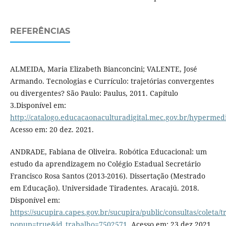
REFERÊNCIAS
ALMEIDA, Maria Elizabeth Bianconcini; VALENTE, José
Armando. Tecnologias e Currículo: trajetórias convergentes
ou divergentes? São Paulo: Paulus, 2011. Capítulo
3.Disponível em:
http://catalogo.educacaonaculturadigital.mec.gov.br/hypermedia
Acesso em: 20 dez. 2021.
ANDRADE, Fabiana de Oliveira. Robótica Educacional: um
estudo da aprendizagem no Colégio Estadual Secretário
Francisco Rosa Santos (2013-2016). Dissertação (Mestrado
em Educação). Universidade Tiradentes. Aracajú. 2018.
Disponível em:
https://sucupira.capes.gov.br/sucupira/public/consultas/coleta
popup=true&id_trabalho=7502571
. Acesso em: 23 dez.2021.