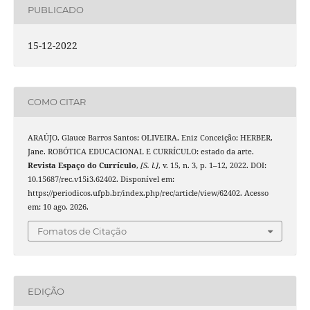
PUBLICADO
15-12-2022
COMO CITAR
ARAÚJO, Glauce Barros Santos; OLIVEIRA, Eniz Conceição; HERBER,
Jane. ROBÓTICA EDUCACIONAL E CURRÍCULO: estado da arte.
Revista Espaço do Currículo
,
[S. l.]
, v. 15, n. 3, p. 1–12, 2022. DOI:
10.15687/rec.v15i3.62402. Disponível em:
https://periodicos.ufpb.br/index.php/rec/article/view/62402. Acesso
em: 10 ago. 2026.
Fomatos de Citação
EDIÇÃO