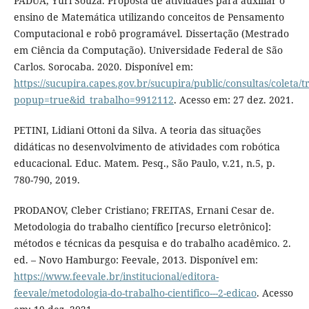
PADUA, Yuri Souza. Proposta de atividades para auxiliar o
ensino de Matemática utilizando conceitos de Pensamento
Computacional e robô programável. Dissertação (Mestrado
em Ciência da Computação). Universidade Federal de São
Carlos. Sorocaba. 2020. Disponível em:
https://sucupira.capes.gov.br/sucupira/public/consultas/coleta
popup=true&id_trabalho=9912112
. Acesso em: 27 dez. 2021.
PETINI, Lidiani Ottoni da Silva. A teoria das situações
didáticas no desenvolvimento de atividades com robótica
educacional. Educ. Matem. Pesq., São Paulo, v.21, n.5, p.
780-790, 2019.
PRODANOV, Cleber Cristiano; FREITAS, Ernani Cesar de.
Metodologia do trabalho científico [recurso eletrônico]:
métodos e técnicas da pesquisa e do trabalho acadêmico. 2.
ed. – Novo Hamburgo: Feevale, 2013. Disponível em:
https://www.feevale.br/institucional/editora-
feevale/metodologia-do-trabalho-cientifico---2-edicao
. Acesso