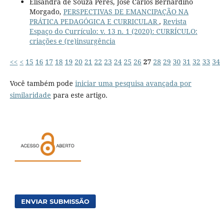
Elisandra de Souza Peres, José Carlos Bernardino
Morgado,
PERSPECTIVAS DE EMANCIPAÇÃO NA
PRÁTICA PEDAGÓGICA E CURRICULAR
,
Revista
Espaço do Currículo: v. 13 n. 1 (2020): CURRÍCULO:
criações e (re)insurgência
<<
<
15
16
17
18
19
20
21
22
23
24
25
26
27
28
29
30
31
32
33
34
Você também pode
iniciar uma pesquisa avançada por
similaridade
para este artigo.
ENVIAR SUBMISSÃO