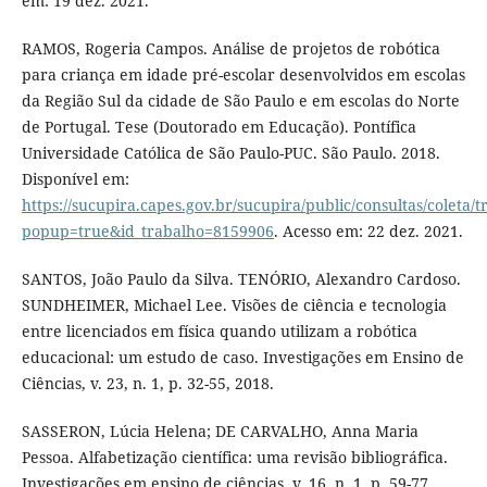
em: 19 dez. 2021.
RAMOS, Rogeria Campos. Análise de projetos de robótica
para criança em idade pré-escolar desenvolvidos em escolas
da Região Sul da cidade de São Paulo e em escolas do Norte
de Portugal. Tese (Doutorado em Educação). Pontífica
Universidade Católica de São Paulo-PUC. São Paulo. 2018.
Disponível em:
https://sucupira.capes.gov.br/sucupira/public/consultas/coleta
popup=true&id_trabalho=8159906
. Acesso em: 22 dez. 2021.
SANTOS, João Paulo da Silva. TENÓRIO, Alexandro Cardoso.
SUNDHEIMER, Michael Lee. Visões de ciência e tecnologia
entre licenciados em física quando utilizam a robótica
educacional: um estudo de caso. Investigações em Ensino de
Ciências, v. 23, n. 1, p. 32-55, 2018.
SASSERON, Lúcia Helena; DE CARVALHO, Anna Maria
Pessoa. Alfabetização científica: uma revisão bibliográfica.
Investigações em ensino de ciências, v. 16, n. 1, p. 59-77,