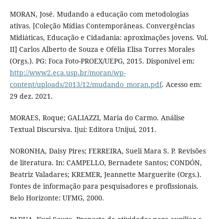
MORAN, José. Mudando a educação com metodologias
ativas. [Coleção Mídias Contemporâneas. Convergências
Midiáticas, Educação e Cidadania: aproximações jovens. Vol.
II] Carlos Alberto de Souza e Ofélia Elisa Torres Morales
(Orgs.). PG: Foca Foto-PROEX/UEPG, 2015. Disponível em:
http://www2.eca.usp.br/moran/wp-
content/uploads/2013/12/mudando_moran.pdf
. Acesso em:
29 dez. 2021.
MORAES, Roque; GALIAZZI, Maria do Carmo. Análise
Textual Discursiva. Ijuí: Editora Unijuí, 2011.
NORONHA, Daisy Pires; FERREIRA, Sueli Mara S. P. Revisões
de literatura. In: CAMPELLO, Bernadete Santos; CONDÓN,
Beatriz Valadares; KREMER, Jeannette Marguerite (Orgs.).
Fontes de informação para pesquisadores e profissionais.
Belo Horizonte: UFMG, 2000.