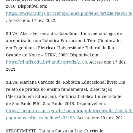
2016. Disponível em:
https://www.if.ufrgs.br/cref/ojs/index.php/ienci/article/view/246
. Acesso em: 17 fev. 2022.
SILVA, Alzira Ferreira da. RoboEduc: Uma metodologia de
aprendizado com Robótica Educacional. Tese (Doutorado
em Engenharia Elétrica). Universidade Federal do Rio
Grande do Norte – UFRN, 2009. Disponível em:
https://rd.uffs.edu.br/handle/prefix/2168
. Acesso em: 17 dez.
2021.
SILVA, Mariana Cardoso da. Robótica Educacional livre: Um
relato de prática no ensino fundamental. Dissertação
(Mestrado em Educação). Pontifícia Católica Universidade
de São Paulo-PUC. São Paulo. 2015. Disponível em:
https://sucupira.capes.gov.br/sucupira/public/consultas/coleta
popup=true&id_trabalho=5433193
. Acesso em: 20 dez. 2021.
STROEYMEYTE, Tatiana Souza da Luz. Currículo,