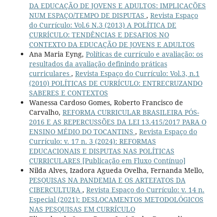
DA EDUCAÇÃO DE JOVENS E ADULTOS: IMPLICAÇÕES
NUM ESPAÇO/TEMPO DE DISPUTAS
,
Revista Espaço
do Currículo: Vol.6 N.3 (2013) A POLÍTICA DE
CURRÍCULO: TENDÊNCIAS E DESAFIOS NO
CONTEXTO DA EDUCAÇÃO DE JOVENS E ADULTOS
Ana Maria Eyng,
Políticas de currículo e avaliação: os
resultados da avaliação definindo práticas
curriculares
,
Revista Espaço do Currículo: Vol.3, n.1
(2010) POLÍTICAS DE CURRÍCULO: ENTRECRUZANDO
SABERES E CONTEXTOS
Wanessa Cardoso Gomes, Roberto Francisco de
Carvalho,
REFORMA CURRICULAR BRASILEIRA PÓS-
2016 E AS REPERCUSSÕES DA LEI 13.415/2017 PARA O
ENSINO MÉDIO DO TOCANTINS
,
Revista Espaço do
Currículo: v. 17 n. 3 (2024): REFORMAS
EDUCACIONAIS E DISPUTAS NAS POLÍTICAS
CURRICULARES [Publicação em Fluxo Contínuo]
Nilda Alves, Izadora Agueda Ovelha, Fernanda Mello,
PESQUISAS NA PANDEMIA E OS ARTEFATOS DA
CIBERCULTURA
,
Revista Espaço do Currículo: v. 14 n.
Especial (2021): DESLOCAMENTOS METODOLÓGICOS
NAS PESQUISAS EM CURRÍCULO