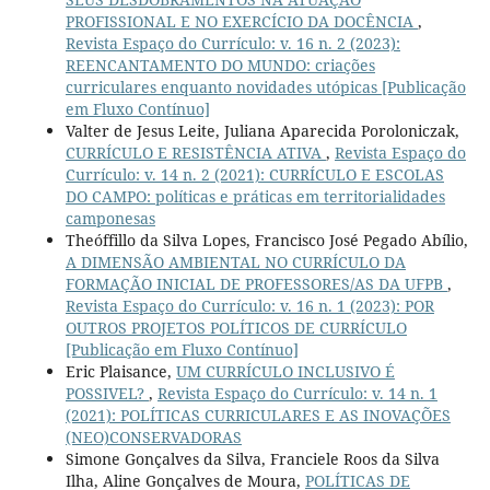
PROFISSIONAL E NO EXERCÍCIO DA DOCÊNCIA
,
Revista Espaço do Currículo: v. 16 n. 2 (2023):
REENCANTAMENTO DO MUNDO: criações
curriculares enquanto novidades utópicas [Publicação
em Fluxo Contínuo]
Valter de Jesus Leite, Juliana Aparecida Poroloniczak,
CURRÍCULO E RESISTÊNCIA ATIVA
,
Revista Espaço do
Currículo: v. 14 n. 2 (2021): CURRÍCULO E ESCOLAS
DO CAMPO: políticas e práticas em territorialidades
camponesas
Theóffillo da Silva Lopes, Francisco José Pegado Abílio,
A DIMENSÃO AMBIENTAL NO CURRÍCULO DA
FORMAÇÃO INICIAL DE PROFESSORES/AS DA UFPB
,
Revista Espaço do Currículo: v. 16 n. 1 (2023): POR
OUTROS PROJETOS POLÍTICOS DE CURRÍCULO
[Publicação em Fluxo Contínuo]
Eric Plaisance,
UM CURRÍCULO INCLUSIVO É
POSSIVEL?
,
Revista Espaço do Currículo: v. 14 n. 1
(2021): POLÍTICAS CURRICULARES E AS INOVAÇÕES
(NEO)CONSERVADORAS
Simone Gonçalves da Silva, Franciele Roos da Silva
Ilha, Aline Gonçalves de Moura,
POLÍTICAS DE