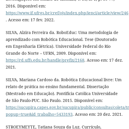
2016. Disponível em:
https://www.if.ufrgs.br/cref/ojs/index.php/ienci/article/view/246
. Acesso em: 17 fev. 2022.
SILVA, Alzira Ferreira da. RoboEduc: Uma metodologia de
aprendizado com Robótica Educacional. Tese (Doutorado
em Engenharia Elétrica). Universidade Federal do Rio
Grande do Norte – UFRN, 2009. Disponível em:
https://rd.uffs.edu.br/handle/prefix/2168
. Acesso em: 17 dez.
2021.
SILVA, Mariana Cardoso da. Robótica Educacional livre: Um
relato de prática no ensino fundamental. Dissertação
(Mestrado em Educação). Pontifícia Católica Universidade
de São Paulo-PUC. São Paulo. 2015. Disponível em:
https://sucupira.capes.gov.br/sucupira/public/consultas/coleta
popup=true&id_trabalho=5433193
. Acesso em: 20 dez. 2021.
STROEYMEYTE, Tatiana Souza da Luz. Currículo,