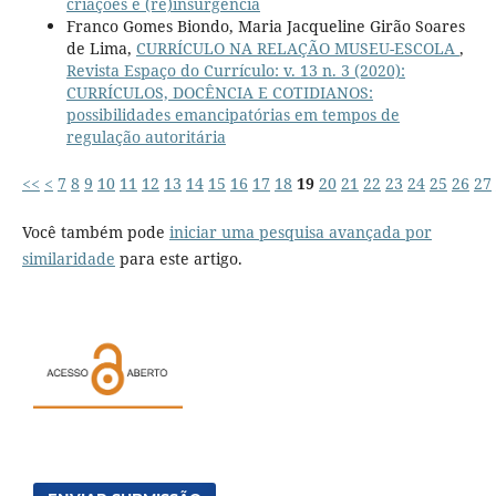
criações e (re)insurgência
Franco Gomes Biondo, Maria Jacqueline Girão Soares
de Lima,
CURRÍCULO NA RELAÇÃO MUSEU-ESCOLA
,
Revista Espaço do Currículo: v. 13 n. 3 (2020):
CURRÍCULOS, DOCÊNCIA E COTIDIANOS:
possibilidades emancipatórias em tempos de
regulação autoritária
<<
<
7
8
9
10
11
12
13
14
15
16
17
18
19
20
21
22
23
24
25
26
27
Você também pode
iniciar uma pesquisa avançada por
similaridade
para este artigo.