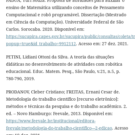
PADUA, Yuri Souza. Proposta de atividades para auxiliar o
ensino de Matemática utilizando conceitos de Pensamento
Computacional e robô programável. Dissertação (Mestrado
em Ciência da Computação). Universidade Federal de São
Carlos. Sorocaba. 2020. Disponível em:
https://sucupira.capes.gov.br/sucupira/public/consultas/coleta
popup=true&id_trabalho=9912112
. Acesso em: 27 dez. 2021.
PETINI, Lidiani Ottoni da Silva. A teoria das situações
didáticas no desenvolvimento de atividades com robótica
educacional. Educ. Matem. Pesq., São Paulo, v.21, n.5, p.
780-790, 2019.
PRODANOV, Cleber Cristiano; FREITAS, Ernani Cesar de.
Metodologia do trabalho científico [recurso eletrônico]:
métodos e técnicas da pesquisa e do trabalho acadêmico. 2.
ed. – Novo Hamburgo: Feevale, 2013. Disponível em:
https://www.feevale.br/institucional/editora-
feevale/metodologia-do-trabalho-cientifico---2-edicao
. Acesso