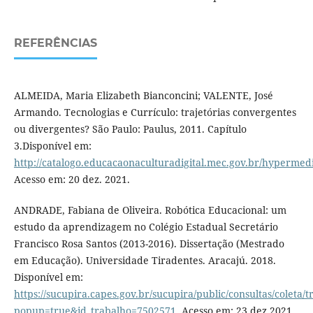
REFERÊNCIAS
ALMEIDA, Maria Elizabeth Bianconcini; VALENTE, José
Armando. Tecnologias e Currículo: trajetórias convergentes
ou divergentes? São Paulo: Paulus, 2011. Capítulo
3.Disponível em:
http://catalogo.educacaonaculturadigital.mec.gov.br/hypermedia
Acesso em: 20 dez. 2021.
ANDRADE, Fabiana de Oliveira. Robótica Educacional: um
estudo da aprendizagem no Colégio Estadual Secretário
Francisco Rosa Santos (2013-2016). Dissertação (Mestrado
em Educação). Universidade Tiradentes. Aracajú. 2018.
Disponível em:
https://sucupira.capes.gov.br/sucupira/public/consultas/coleta
popup=true&id_trabalho=7502571
. Acesso em: 23 dez.2021.