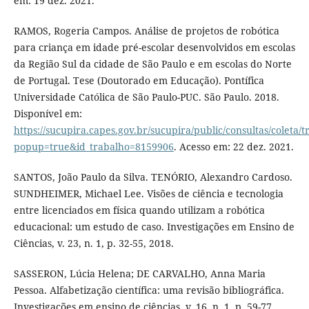
em: 19 dez. 2021.
RAMOS, Rogeria Campos. Análise de projetos de robótica
para criança em idade pré-escolar desenvolvidos em escolas
da Região Sul da cidade de São Paulo e em escolas do Norte
de Portugal. Tese (Doutorado em Educação). Pontífica
Universidade Católica de São Paulo-PUC. São Paulo. 2018.
Disponível em:
https://sucupira.capes.gov.br/sucupira/public/consultas/coleta
popup=true&id_trabalho=8159906
. Acesso em: 22 dez. 2021.
SANTOS, João Paulo da Silva. TENÓRIO, Alexandro Cardoso.
SUNDHEIMER, Michael Lee. Visões de ciência e tecnologia
entre licenciados em física quando utilizam a robótica
educacional: um estudo de caso. Investigações em Ensino de
Ciências, v. 23, n. 1, p. 32-55, 2018.
SASSERON, Lúcia Helena; DE CARVALHO, Anna Maria
Pessoa. Alfabetização científica: uma revisão bibliográfica.
Investigações em ensino de ciências, v. 16, n. 1, p. 59-77,