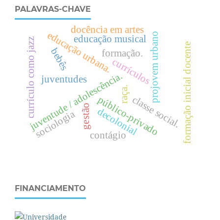
PALAVRAS-CHAVE
docência em artes
e
d
u
c
a
ç
ã
o
r
b
a
n
a
projovem urbano
educação musical
currículo como jazz
formação inicial docente
bebês
formação.
u
.
currículos
juventude / adolescência.
juventudes
raça.
c
l
a
s
s
e
o
c
i
a
l
público-privado
gestão
decolonial
s
.
sociologia
contágio
FINANCIAMENTO