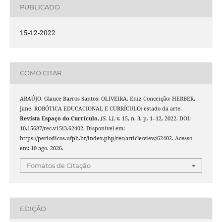
PUBLICADO
15-12-2022
COMO CITAR
ARAÚJO, Glauce Barros Santos; OLIVEIRA, Eniz Conceição; HERBER,
Jane. ROBÓTICA EDUCACIONAL E CURRÍCULO: estado da arte.
Revista Espaço do Currículo
,
[S. l.]
, v. 15, n. 3, p. 1–12, 2022. DOI:
10.15687/rec.v15i3.62402. Disponível em:
https://periodicos.ufpb.br/index.php/rec/article/view/62402. Acesso
em: 10 ago. 2026.
Fomatos de Citação
EDIÇÃO