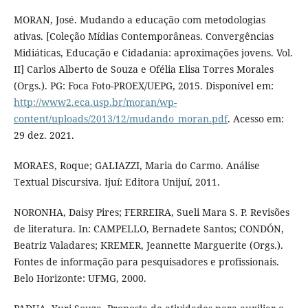
MORAN, José. Mudando a educação com metodologias
ativas. [Coleção Mídias Contemporâneas. Convergências
Midiáticas, Educação e Cidadania: aproximações jovens. Vol.
II] Carlos Alberto de Souza e Ofélia Elisa Torres Morales
(Orgs.). PG: Foca Foto-PROEX/UEPG, 2015. Disponível em:
http://www2.eca.usp.br/moran/wp-
content/uploads/2013/12/mudando_moran.pdf
. Acesso em:
29 dez. 2021.
MORAES, Roque; GALIAZZI, Maria do Carmo. Análise
Textual Discursiva. Ijuí: Editora Unijuí, 2011.
NORONHA, Daisy Pires; FERREIRA, Sueli Mara S. P. Revisões
de literatura. In: CAMPELLO, Bernadete Santos; CONDÓN,
Beatriz Valadares; KREMER, Jeannette Marguerite (Orgs.).
Fontes de informação para pesquisadores e profissionais.
Belo Horizonte: UFMG, 2000.