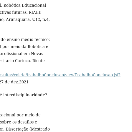
l. Robótica Educacional
ctivas futuras. RIAEE –
, Araraquara, v.12, n.4,
do ensino médio técnico:
 por meio da Robótica e
 profissional em Novas
sitário Carioca. Rio de
onsultas/coleta/trabalhoConclusao/viewTrabalhoConclusao.jsf?
27 de dez.2021
é interdisciplinaridade?
cacional por meio de
sobre os desafios e
or. Dissertação (Mestrado