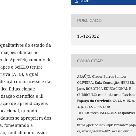
PDF
PUBLICADO
15-12-2022
 qualitativos do estado da
ormações obtidas no
ão de Aperfeiçoamento de
COMO CITAR
Capes e SciELO (entre
ursiva (ATD), a qual
ARAÚJO, Glauce Barros Santos;
lização do processo e das
OLIVEIRA, Eniz Conceição; HERBER,
ótica Educacional:
Jane. ROBÓTICA EDUCACIONAL E
CURRÍCULO: estado da arte.
Revista
zação científica e ii)
Espaço do Currículo
,
[S. l.]
, v. 15, n.
ivação de aprendizagens
3, p. 1–12, 2022. DOI:
ducacional, quando
10.15687/rec.v15i3.62402. Disponível
studantes se apropriem dos
em:
a, fomentando a
https://periodicos.ufpb.br/index.php/
ec/article/view/62402. Acesso em: 7
ção, contribuindo assim