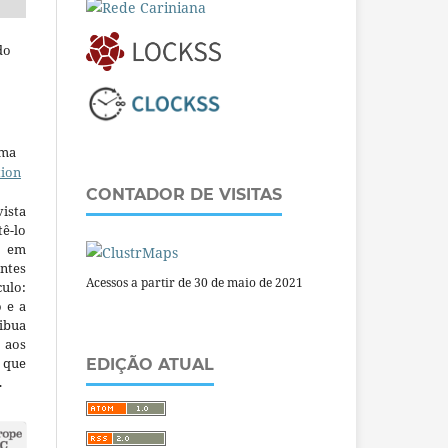
do
uma
tion
CONTADOR DE VISITAS
ista
ê-lo
m em
ntes
Acessos a partir de 30 de maio de 2021
culo:
o e a
ibua
 aos
a que
EDIÇÃO ATUAL
.