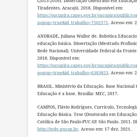
(2013-2016). Dissertação (Mestrado em Educaçã
Tiradentes. Aracajú. 2018. Disponível em:
https://sucupira.capes.gov.br/sucupira/public/c
popup=true&id_trabalho=7502571
. Acesso em: 
ANDRADE, Juliana Wallor de. Robótica Educacio
educação básica. Dissertação (Mestrado Profis
Rede Nacional). Universidade Federal da Fronte
2018. Disponível em:
https://sucupira.capes.gov.br/sucupira/public/c
popup=true&id_trabalho=6383853
. Acesso em: 
BRASIL. Ministério da Educação. Base Nacional
Educação é a base. Brasília: MEC, 2017.
CAMPOS, Flávio Rodrigues. Currículo, Tecnologi
Educação Básica. Tese (Doutorado em Educação).
Católica de São Paulo-PUC-SP. São Paulo. 2011. D
http://tede.pucsp.br
. Acesso em: 17 dez. 2021.