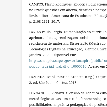
CAMPOS, Flávio Rodrigues. Robótica Educaciona
no Brasil: questões em aberto, desafios e perspe
Revista Ibero-Americana de Estudos em Educação
p. 2108-2121, 2017.
FARIAS Paulo Sergio. Humanização do currículo 
aprimorando a aprendizagem social e emocional
reciclagem de materiais. Dissertação (Mestrado
Tecnologias Digitais na Educação). Centro Univer
Janeiro. 2020. Disponível em:
https://sucupira.capes.gov.br/sucupira/public/c
popup=true&id_trabalho=10000510
. Acesso em 
FAZENDA, Ivani Catarina Arantes. (Org.). O que 
2. ed. São Paulo: Cortez, 2013.
FERNANDES, Richard. O ensino de robótica edu
metodologias ativas: um estudo fenomenológico 
possibilidades na prática pedagógica do profess