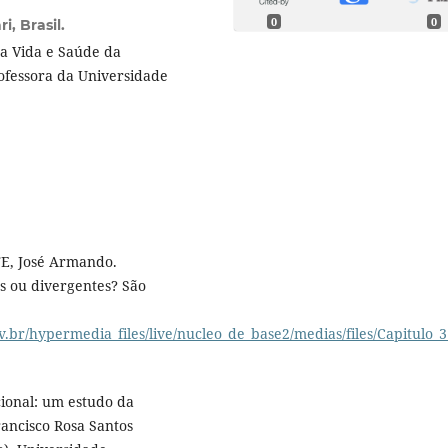
0
0
, Brasil.
a Vida e Saúde da
ofessora da Universidade
E, José Armando.
es ou divergentes? São
v.br/hypermedia_files/live/nucleo_de_base2/medias/files/Capitulo_3
ional: um estudo da
ancisco Rosa Santos