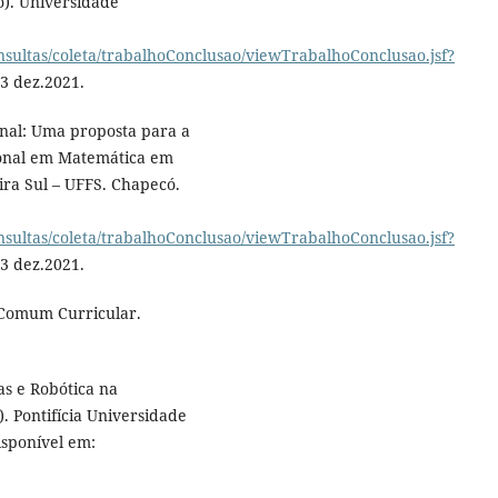
o). Universidade
onsultas/coleta/trabalhoConclusao/viewTrabalhoConclusao.jsf?
23 dez.2021.
nal: Uma proposta para a
sional em Matemática em
ira Sul – UFFS. Chapecó.
onsultas/coleta/trabalhoConclusao/viewTrabalhoConclusao.jsf?
23 dez.2021.
 Comum Curricular.
as e Robótica na
 Pontifícia Universidade
isponível em: