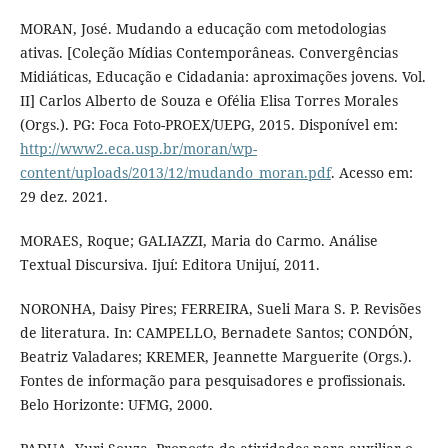
MORAN, José. Mudando a educação com metodologias
ativas. [Coleção Mídias Contemporâneas. Convergências
Midiáticas, Educação e Cidadania: aproximações jovens. Vol.
II] Carlos Alberto de Souza e Ofélia Elisa Torres Morales
(Orgs.). PG: Foca Foto-PROEX/UEPG, 2015. Disponível em:
http://www2.eca.usp.br/moran/wp-
content/uploads/2013/12/mudando_moran.pdf
. Acesso em:
29 dez. 2021.
MORAES, Roque; GALIAZZI, Maria do Carmo. Análise
Textual Discursiva. Ijuí: Editora Unijuí, 2011.
NORONHA, Daisy Pires; FERREIRA, Sueli Mara S. P. Revisões
de literatura. In: CAMPELLO, Bernadete Santos; CONDÓN,
Beatriz Valadares; KREMER, Jeannette Marguerite (Orgs.).
Fontes de informação para pesquisadores e profissionais.
Belo Horizonte: UFMG, 2000.