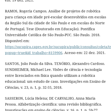
em: 19 dez. 2021.
RAMOS, Rogeria Campos. Análise de projetos de robótica
para criança em idade pré-escolar desenvolvidos em escolas
da Região Sul da cidade de São Paulo e em escolas do Norte
de Portugal. Tese (Doutorado em Educação). Pontífica
Universidade Católica de São Paulo-PUC. São Paulo. 2018.
Disponível em:
https://sucupira.capes.gov.br/sucupira/public/consultas/coleta
popup=true&id_trabalho=8159906
. Acesso em: 22 dez. 2021.
SANTOS, João Paulo da Silva. TENÓRIO, Alexandro Cardoso.
SUNDHEIMER, Michael Lee. Visões de ciência e tecnologia
entre licenciados em física quando utilizam a robótica
educacional: um estudo de caso. Investigações em Ensino de
Ciências, v. 23, n. 1, p. 32-55, 2018.
SASSERON, Lúcia Helena; DE CARVALHO, Anna Maria
Pessoa. Alfabetização científica: uma revisão bibliográfica.
Investigações em ensino de ciências, v. 16, n. 1, p. 59-77,