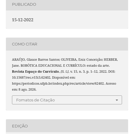
PUBLICADO
15-12-2022
COMO CITAR
ARAÚJO, Glauce Barros Santos; OLIVEIRA, Eniz Conceição; HERBER,
Jane. ROBÓTICA EDUCACIONAL E CURRÍCULO: estado da arte.
Revista Espaço do Currículo
,
[S. l.]
, v. 15, n. 3, p. 1–12, 2022. DOI:
10.15687/rec.v15i3.62402. Disponível em:
https://periodicos.ufpb.br/index.php/rec/article/view/62402. Acesso
em: 8 ago. 2026.
Fomatos de Citação
EDIÇÃO