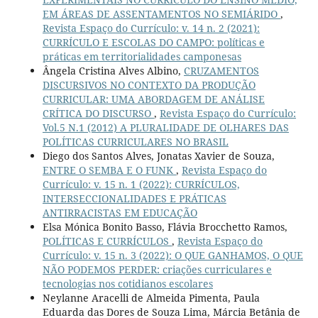
EM ÁREAS DE ASSENTAMENTOS NO SEMIÁRIDO
,
Revista Espaço do Currículo: v. 14 n. 2 (2021):
CURRÍCULO E ESCOLAS DO CAMPO: políticas e
práticas em territorialidades camponesas
Ângela Cristina Alves Albino,
CRUZAMENTOS
DISCURSIVOS NO CONTEXTO DA PRODUÇÃO
CURRICULAR: UMA ABORDAGEM DE ANÁLISE
CRÍTICA DO DISCURSO
,
Revista Espaço do Currículo:
Vol.5 N.1 (2012) A PLURALIDADE DE OLHARES DAS
POLÍTICAS CURRICULARES NO BRASIL
Diego dos Santos Alves, Jonatas Xavier de Souza,
ENTRE O SEMBA E O FUNK
,
Revista Espaço do
Currículo: v. 15 n. 1 (2022): CURRÍCULOS,
INTERSECCIONALIDADES E PRÁTICAS
ANTIRRACISTAS EM EDUCAÇÃO
Elsa Mónica Bonito Basso, Flávia Brocchetto Ramos,
POLÍTICAS E CURRÍCULOS
,
Revista Espaço do
Currículo: v. 15 n. 3 (2022): O QUE GANHAMOS, O QUE
NÃO PODEMOS PERDER: criações curriculares e
tecnologias nos cotidianos escolares
Neylanne Aracelli de Almeida Pimenta, Paula
Eduarda das Dores de Souza Lima, Márcia Betânia de