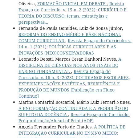
Oliveira,
FORMAÇÃO INICIAL EM DEBATE
,
Revista
Espaço do Currículo: v. 15 n. 2 (2022): CURRÍCULO E
TEORIA DO DISCURSO: temas, estratégias e
perspectivas...
Fernanda de Paula Gomides, Luiz de Sousa Júnior,
REFORMA DO ENSINO MÉDIO E BASE NACIONAL
COMUM CURRICULAR
,
Revista Espaço do Currículo: v.
14 n. 1 (2021): POLÍTICAS CURRICULARES E AS
INOVAÇÕES (NEO)CONSERVADORAS
Leonardo Deosti, Marcos Cesar Danhoni Neves,
A
DISCIPLINA DE CIÊNCIAS NOS ANOS FINAIS DO
ENSINO FUNDAMENTAL
,
Revista Espaço do
Currículo: v. 16 n. 3 (2023): COTIDIANOS ESCOLARES,
EXPERIMENTAÇÕES ESTÉTICAS, RESISTÊNCIA E
PRODUÇÃO DE MUNDOS [Publicação em Fluxo
Contínuo]
Marina Contarini Boscariol, Mário Luiz Ferrari Nunes,
A BNC-FORMAÇÃO CONTINUADA E A PRODUÇÃO DO
SUJEITO DA DOCÊNCIA
,
Revista Espaço do Currículo:
Pré-publicação/Ahead of Print (AOP)
Ângela Fernandez Porto de Chades,
A POLÍTICA DE
INTEGRAÇÃO CURRICULAR NO ENSINO MÉDIO: