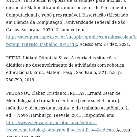
PADUA, Yuri Souza. Proposta de atividades para auxiliar o
ensino de Matemática utilizando conceitos de Pensamento
Computacional e robô programável. Dissertação (Mestrado
em Ciência da Computação). Universidade Federal de São
Carlos. Sorocaba. 2020. Disponível em:
https://sucupira.capes.gov.br/sucupira/public/consultas/coleta
popup=true&id_trabalho=9912112
. Acesso em: 27 dez. 2021.
PETINI, Lidiani Ottoni da Silva. A teoria das situações
didáticas no desenvolvimento de atividades com robótica
educacional. Educ. Matem. Pesq., São Paulo, v.21, n.5, p.
780-790, 2019.
PRODANOV, Cleber Cristiano; FREITAS, Ernani Cesar de.
Metodologia do trabalho científico [recurso eletrônico]:
métodos e técnicas da pesquisa e do trabalho acadêmico. 2.
ed. – Novo Hamburgo: Feevale, 2013. Disponível em:
https://www.feevale.br/institucional/editora-
feevale/metodologia-do-trabalho-cientifico---2-edicao
. Acesso