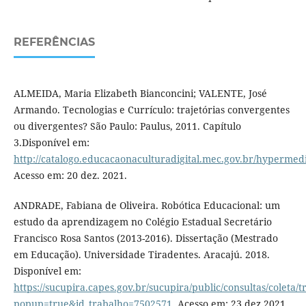
REFERÊNCIAS
ALMEIDA, Maria Elizabeth Bianconcini; VALENTE, José
Armando. Tecnologias e Currículo: trajetórias convergentes
ou divergentes? São Paulo: Paulus, 2011. Capítulo
3.Disponível em:
http://catalogo.educacaonaculturadigital.mec.gov.br/hypermedia
Acesso em: 20 dez. 2021.
ANDRADE, Fabiana de Oliveira. Robótica Educacional: um
estudo da aprendizagem no Colégio Estadual Secretário
Francisco Rosa Santos (2013-2016). Dissertação (Mestrado
em Educação). Universidade Tiradentes. Aracajú. 2018.
Disponível em:
https://sucupira.capes.gov.br/sucupira/public/consultas/coleta
popup=true&id_trabalho=7502571
. Acesso em: 23 dez.2021.