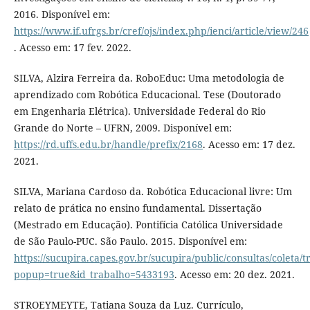
2016. Disponível em:
https://www.if.ufrgs.br/cref/ojs/index.php/ienci/article/view/246
. Acesso em: 17 fev. 2022.
SILVA, Alzira Ferreira da. RoboEduc: Uma metodologia de
aprendizado com Robótica Educacional. Tese (Doutorado
em Engenharia Elétrica). Universidade Federal do Rio
Grande do Norte – UFRN, 2009. Disponível em:
https://rd.uffs.edu.br/handle/prefix/2168
. Acesso em: 17 dez.
2021.
SILVA, Mariana Cardoso da. Robótica Educacional livre: Um
relato de prática no ensino fundamental. Dissertação
(Mestrado em Educação). Pontifícia Católica Universidade
de São Paulo-PUC. São Paulo. 2015. Disponível em:
https://sucupira.capes.gov.br/sucupira/public/consultas/coleta
popup=true&id_trabalho=5433193
. Acesso em: 20 dez. 2021.
STROEYMEYTE, Tatiana Souza da Luz. Currículo,