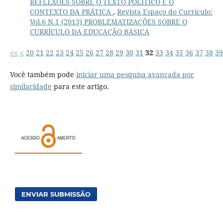
REFLEXÕES SOBRE O TEXTO POLÍTICO E O
CONTEXTO DA PRÁTICA
,
Revista Espaço do Currículo:
Vol.6 N.1 (2013) PROBLEMATIZAÇÕES SOBRE O
CURRÍCULO DA EDUCAÇÃO BÁSICA
<<
<
20
21
22
23
24
25
26
27
28
29
30
31
32
33
34
35
36
37
38
39
Você também pode
iniciar uma pesquisa avançada por
similaridade
para este artigo.
ENVIAR SUBMISSÃO