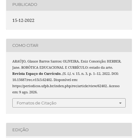
PUBLICADO
15-12-2022
COMO CITAR
ARAÚJO, Glauce Barros Santos; OLIVEIRA, Eniz Conceição; HERBER,
Jane. ROBÓTICA EDUCACIONAL E CURRÍCULO: estado da arte.
Revista Espaço do Currículo
,
[S. l.]
, v. 15, n. 3, p. 1–12, 2022. DOI:
10.15687/rec.v15i3.62402. Disponível em:
https://periodicos.ufpb.br/index.php/rec/article/view/62402. Acesso
em: 9 ago. 2026.
Fomatos de Citação
EDIÇÃO