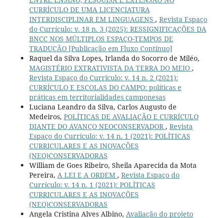
CURRÍCULO DE UMA LICENCIATURA
INTERDISCIPLINAR EM LINGUAGENS
,
Revista Espaço
do Currículo: v. 18 n. 3 (2025): RESSIGNIFICAÇÕES DA
BNCC NOS MÚLTIPLOS ESPAÇO-TEMPOS DE
TRADUÇÃO [Publicação em Fluxo Contínuo]
Raquel da Silva Lopes, Irlanda do Socorro de Miléo,
MAGISTÉRIO EXTRATIVISTA DA TERRA DO MEIO
,
Revista Espaço do Currículo: v. 14 n. 2 (2021):
CURRÍCULO E ESCOLAS DO CAMPO: políticas e
práticas em territorialidades camponesas
Luciana Leandro da Silva, Carlos Augusto de
Medeiros,
POLÍTICAS DE AVALIAÇÃO E CURRÍCULO
DIANTE DO AVANÇO NEOCONSERVADOR
,
Revista
Espaço do Currículo: v. 14 n. 1 (2021): POLÍTICAS
CURRICULARES E AS INOVAÇÕES
(NEO)CONSERVADORAS
William de Goes Ribeiro, Sheila Aparecida da Mota
Pereira,
A LEI E A ORDEM
,
Revista Espaço do
Currículo: v. 14 n. 1 (2021): POLÍTICAS
CURRICULARES E AS INOVAÇÕES
(NEO)CONSERVADORAS
Angela Cristina Alves Albino,
Avaliação do projeto