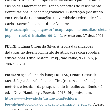
PADUA, Yuri Souza. Proposta de atividades para auxiliar o
ensino de Matemática utilizando conceitos de Pensamento
Computacional e robô programável. Dissertação (Mestrado
em Ciência da Computação). Universidade Federal de São
Carlos. Sorocaba. 2020. Disponível em:
https://sucupira.capes.gov.br/sucupira/public/consultas/coleta
popup=true&id_trabalho=9912112
. Acesso em: 27 dez. 2021.
PETINI, Lidiani Ottoni da Silva. A teoria das situações
didáticas no desenvolvimento de atividades com robótica
educacional. Educ. Matem. Pesq., São Paulo, v.21, n.5, p.
780-790, 2019.
PRODANOV, Cleber Cristiano; FREITAS, Ernani Cesar de.
Metodologia do trabalho científico [recurso eletrônico]:
métodos e técnicas da pesquisa e do trabalho acadêmico. 2.
ed. – Novo Hamburgo: Feevale, 2013. Disponível em:
https://www.feevale.br/institucional/editora-
feevale/metodologia-do-trabalho-cientifico---2-edicao
. Acesso