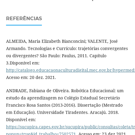
REFERÊNCIAS
ALMEIDA, Maria Elizabeth Bianconcini; VALENTE, José
Armando. Tecnologias e Currículo: trajetórias convergentes
ou divergentes? São Paulo: Paulus, 2011. Capítulo
3.Disponível em:
http://catalogo.educacaonaculturadigital.mec.gov.br/hypermedia
Acesso em: 20 dez. 2021.
ANDRADE, Fabiana de Oliveira. Robótica Educacional: um
estudo da aprendizagem no Colégio Estadual Secretário
Francisco Rosa Santos (2013-2016). Dissertação (Mestrado
em Educação). Universidade Tiradentes. Aracajú. 2018.
Disponível em:
https://sucupira.capes.gov.br/sucupira/public/consultas/coleta
popup=true&id_trabalho=7502571
. Acesso em: 23 dez.2021.