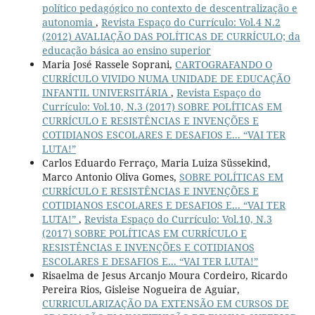
político pedagógico no contexto de descentralização e
autonomia
,
Revista Espaço do Currículo: Vol.4 N.2
(2012) AVALIAÇÃO DAS POLÍTICAS DE CURRÍCULO; da
educação básica ao ensino superior
Maria José Rassele Soprani,
CARTOGRAFANDO O
CURRÍCULO VIVIDO NUMA UNIDADE DE EDUCAÇÃO
INFANTIL UNIVERSITÁRIA
,
Revista Espaço do
Currículo: Vol.10, N.3 (2017) SOBRE POLÍTICAS EM
CURRÍCULO E RESISTÊNCIAS E INVENÇÕES E
COTIDIANOS ESCOLARES E DESAFIOS E... “VAI TER
LUTA!”
Carlos Eduardo Ferraço, Maria Luiza Süssekind,
Marco Antonio Oliva Gomes,
SOBRE POLÍTICAS EM
CURRÍCULO E RESISTÊNCIAS E INVENÇÕES E
COTIDIANOS ESCOLARES E DESAFIOS E... “VAI TER
LUTA!”
,
Revista Espaço do Currículo: Vol.10, N.3
(2017) SOBRE POLÍTICAS EM CURRÍCULO E
RESISTÊNCIAS E INVENÇÕES E COTIDIANOS
ESCOLARES E DESAFIOS E... “VAI TER LUTA!”
Risaelma de Jesus Arcanjo Moura Cordeiro, Ricardo
Pereira Rios, Gisleise Nogueira de Aguiar,
CURRICULARIZAÇÃO DA EXTENSÃO EM CURSOS DE