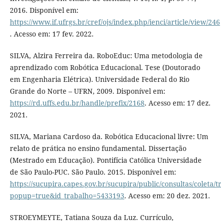
2016. Disponível em:
https://www.if.ufrgs.br/cref/ojs/index.php/ienci/article/view/246
. Acesso em: 17 fev. 2022.
SILVA, Alzira Ferreira da. RoboEduc: Uma metodologia de
aprendizado com Robótica Educacional. Tese (Doutorado
em Engenharia Elétrica). Universidade Federal do Rio
Grande do Norte – UFRN, 2009. Disponível em:
https://rd.uffs.edu.br/handle/prefix/2168
. Acesso em: 17 dez.
2021.
SILVA, Mariana Cardoso da. Robótica Educacional livre: Um
relato de prática no ensino fundamental. Dissertação
(Mestrado em Educação). Pontifícia Católica Universidade
de São Paulo-PUC. São Paulo. 2015. Disponível em:
https://sucupira.capes.gov.br/sucupira/public/consultas/coleta
popup=true&id_trabalho=5433193
. Acesso em: 20 dez. 2021.
STROEYMEYTE, Tatiana Souza da Luz. Currículo,