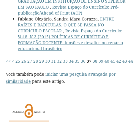
GRADUAÇÃO EM INSTITUIÇÃO DE ENSINO SUPERIOR
EM SÃO PAULO
,
Revista Espaço do Currículo: Pré-
publicação/Ahead of Print (AOP)
Fabiane Olegário, Sandra Mara Corazza,
ENTRE
RAÍZES E RADÍCULAS. O QUE SE PASSA NO
CURRÍCULO ESCOLAR
,
Revista Espaço do Currículo:
Vol.8, N.3 (2015) POLÍTICAS DE CURRÍCULO E
FORMAÇÃO DOCENTE: tensões e desafios no cenário
educacional brasileiro
<<
<
25
26
27
28
29
30
31
32
33
34
35
36
37
38
39
40
41
42
43
44
Você também pode
iniciar uma pesquisa avançada por
similaridade
para este artigo.