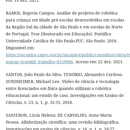
em: 19 dez. 2021.
RAMOS, Rogeria Campos. Análise de projetos de robótica
para criança em idade pré-escolar desenvolvidos em escolas
da Região Sul da cidade de São Paulo e em escolas do Norte
de Portugal. Tese (Doutorado em Educação). Pontífica
Universidade Católica de São Paulo-PUC. São Paulo. 2018.
Disponível em:
https://sucupira.capes.gov.br/sucupira/public/consultas/coleta
popup=true&id_trabalho=8159906
. Acesso em: 22 dez. 2021.
SANTOS, João Paulo da Silva. TENÓRIO, Alexandro Cardoso.
SUNDHEIMER, Michael Lee. Visões de ciência e tecnologia
entre licenciados em física quando utilizam a robótica
educacional: um estudo de caso. Investigações em Ensino de
Ciências, v. 23, n. 1, p. 32-55, 2018.
SASSERON, Lúcia Helena; DE CARVALHO, Anna Maria
Pessoa. Alfabetização científica: uma revisão bibliográfica.
Investigações em ensino de ciências, v. 16, n. 1, p. 59-77,