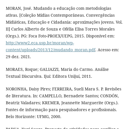
MORAN, José. Mudando a educação com metodologias
ativas. [Coleção Mídias Contemporâneas. Convergências
Midiáticas, Educação e Cidadania: aproximações jovens. Vol.
II] Carlos Alberto de Souza e Ofélia Elisa Torres Morales
(Orgs.). PG: Foca Foto-PROEX/UEPG, 2015. Disponível em:
http://www2.eca.usp.br/moran/wp-
content/uploads/2013/12/mudando_moran.pdf
. Acesso em:
29 dez. 2021.
MORAES, Roque; GALIAZZI, Maria do Carmo. Análise
Textual Discursiva. Ijuí: Editora Unijuí, 2011.
NORONHA, Daisy Pires; FERREIRA, Sueli Mara S. P. Revisões
de literatura. In: CAMPELLO, Bernadete Santos; CONDÓN,
Beatriz Valadares; KREMER, Jeannette Marguerite (Orgs.).
Fontes de informação para pesquisadores e profissionais.
Belo Horizonte: UFMG, 2000.