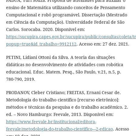
PADUA, Yuri Souza. Proposta de atividades para auxiliar o
ensino de Matemática utilizando conceitos de Pensamento
Computacional e robô programável. Dissertação (Mestrado
em Ciência da Computação). Universidade Federal de São
Carlos. Sorocaba. 2020. Disponível em:
https://sucupira.capes.gov.br/sucupira/public/consultas/coleta
popup=true&id_trabalho=9912112
. Acesso em: 27 dez. 2021.
PETINI, Lidiani Ottoni da Silva. A teoria das situações
didáticas no desenvolvimento de atividades com robótica
educacional. Educ. Matem. Pesq., São Paulo, v.21, n.5, p.
780-790, 2019.
PRODANOV, Cleber Cristiano; FREITAS, Ernani Cesar de.
Metodologia do trabalho científico [recurso eletrônico]:
métodos e técnicas da pesquisa e do trabalho acadêmico. 2.
ed. – Novo Hamburgo: Feevale, 2013. Disponível em:
https://www.feevale.br/institucional/editora-
feevale/metodologia-do-trabalho-cientifico---2-edicao
. Acesso