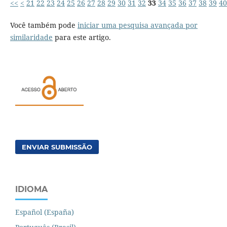
<<
<
21
22
23
24
25
26
27
28
29
30
31
32
33
34
35
36
37
38
39
40
Você também pode
iniciar uma pesquisa avançada por
similaridade
para este artigo.
ENVIAR SUBMISSÃO
IDIOMA
Español (España)