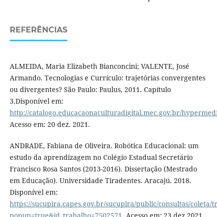
REFERÊNCIAS
ALMEIDA, Maria Elizabeth Bianconcini; VALENTE, José
Armando. Tecnologias e Currículo: trajetórias convergentes
ou divergentes? São Paulo: Paulus, 2011. Capítulo
3.Disponível em:
http://catalogo.educacaonaculturadigital.mec.gov.br/hypermedia
Acesso em: 20 dez. 2021.
ANDRADE, Fabiana de Oliveira. Robótica Educacional: um
estudo da aprendizagem no Colégio Estadual Secretário
Francisco Rosa Santos (2013-2016). Dissertação (Mestrado
em Educação). Universidade Tiradentes. Aracajú. 2018.
Disponível em:
https://sucupira.capes.gov.br/sucupira/public/consultas/coleta
popup=true&id_trabalho=7502571
. Acesso em: 23 dez.2021.