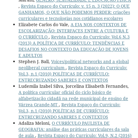
,
Revista Espaço do Currículo: v. 15 n. 3 (2022): O QUE
GANHAMOS, O QUE NÃO PODEMOS PERDER: criações
curriculares e tecnologias nos cotidianos escolares
Elizabete Carlos do Vale,
A EJA NOS CONTEXTOS DE
ESCOLARIZAÇÃO: INTERFACES ENTRE A CULTURA E
O CURRÍCULO
,
Revista Espaço do Currículo: Vol.6 N.3
(2013) A POLÍTICA DE CURRÍCULO: TENDÊNCIAS E
DESAFIOS NO CONTEXTO DA EDUCAÇÃO DE JOVENS
E ADULTOS
Stephen J. Ball,
Voices/political networks and a global
neoliberal curriculum
,
Revista Espaço do Currículo:
Vol.3, n.1 (2010) POLÍTICAS DE CURRÍCULO:
ENTRECRUZANDO SABERES E CONTEXTOS
Ludemila Izabel Silva, Jorcelina Elisabeth Fernandes,
A política curricular oficial do ciclo básico de
alfabetização cidadã na rede municipal de ensino de
Várzea Grande-MT
,
Revista Espaço do Currículo:
Vol.3, n.1 (2010) POLÍTICAS DE CURRÍCULO:
ENTRECRUZANDO SABERES E CONTEXTOS
Adaliza Meloni,
O CURRÍCULO PAULISTA DE
GEOGRAFIA: análise das práticas curriculares da sala
de aula
,
Revista Espaço do Currículo: Vol.9, N.2 (2016)