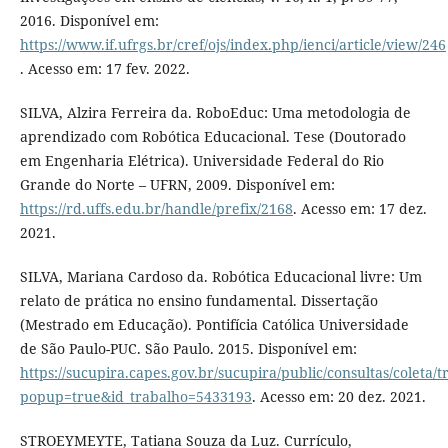
2016. Disponível em:
https://www.if.ufrgs.br/cref/ojs/index.php/ienci/article/view/246
. Acesso em: 17 fev. 2022.
SILVA, Alzira Ferreira da. RoboEduc: Uma metodologia de
aprendizado com Robótica Educacional. Tese (Doutorado
em Engenharia Elétrica). Universidade Federal do Rio
Grande do Norte – UFRN, 2009. Disponível em:
https://rd.uffs.edu.br/handle/prefix/2168
. Acesso em: 17 dez.
2021.
SILVA, Mariana Cardoso da. Robótica Educacional livre: Um
relato de prática no ensino fundamental. Dissertação
(Mestrado em Educação). Pontifícia Católica Universidade
de São Paulo-PUC. São Paulo. 2015. Disponível em:
https://sucupira.capes.gov.br/sucupira/public/consultas/coleta
popup=true&id_trabalho=5433193
. Acesso em: 20 dez. 2021.
STROEYMEYTE, Tatiana Souza da Luz. Currículo,