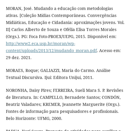
MORAN, José. Mudando a educação com metodologias
ativas. [Coleção Mídias Contemporâneas. Convergências
Midiáticas, Educação e Cidadania: aproximações jovens. Vol.
II] Carlos Alberto de Souza e Ofélia Elisa Torres Morales
(Orgs.). PG: Foca Foto-PROEX/UEPG, 2015. Disponível em:
http://www2.eca.usp.br/moran/wp-
content/uploads/2013/12/mudando_moran.pdf
. Acesso em:
29 dez. 2021.
MORAES, Roque; GALIAZZI, Maria do Carmo. Análise
Textual Discursiva. Ijuí: Editora Unijuí, 2011.
NORONHA, Daisy Pires; FERREIRA, Sueli Mara S. P. Revisões
de literatura. In: CAMPELLO, Bernadete Santos; CONDÓN,
Beatriz Valadares; KREMER, Jeannette Marguerite (Orgs.).
Fontes de informação para pesquisadores e profissionais.
Belo Horizonte: UFMG, 2000.