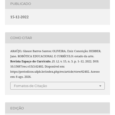
PUBLICADO
15-12-2022
COMO CITAR
ARAÚJO, Glauce Barros Santos; OLIVEIRA, Eniz Conceição; HERBER,
Jane. ROBÓTICA EDUCACIONAL E CURRÍCULO: estado da arte.
Revista Espaço do Currículo
,
[S. l.]
, v. 15, n. 3, p. 1–12, 2022. DOI:
10.15687/rec.v15i3.62402. Disponível em:
https://periodicos.ufpb.br/index.php/rec/article/view/62402. Acesso
em: 8 ago. 2026.
Fomatos de Citação
EDIÇÃO