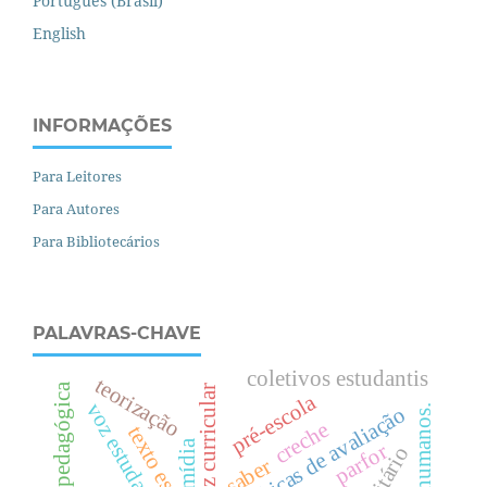
Português (Brasil)
English
INFORMAÇÕES
Para Leitores
Para Autores
Para Bibliotecários
PALAVRAS-CHAVE
coletivos estudantis
teorização
residência pedagógica
diretriz curricular
pré-escola
voz estudantil
.
políticas de avaliação
creche
texto escolar
mídia
parfor
saber