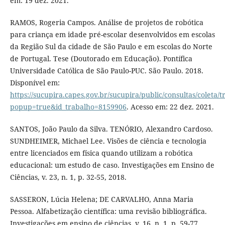
em: 19 dez. 2021.
RAMOS, Rogeria Campos. Análise de projetos de robótica
para criança em idade pré-escolar desenvolvidos em escolas
da Região Sul da cidade de São Paulo e em escolas do Norte
de Portugal. Tese (Doutorado em Educação). Pontífica
Universidade Católica de São Paulo-PUC. São Paulo. 2018.
Disponível em:
https://sucupira.capes.gov.br/sucupira/public/consultas/coleta
popup=true&id_trabalho=8159906
. Acesso em: 22 dez. 2021.
SANTOS, João Paulo da Silva. TENÓRIO, Alexandro Cardoso.
SUNDHEIMER, Michael Lee. Visões de ciência e tecnologia
entre licenciados em física quando utilizam a robótica
educacional: um estudo de caso. Investigações em Ensino de
Ciências, v. 23, n. 1, p. 32-55, 2018.
SASSERON, Lúcia Helena; DE CARVALHO, Anna Maria
Pessoa. Alfabetização científica: uma revisão bibliográfica.
Investigações em ensino de ciências, v. 16, n. 1, p. 59-77,