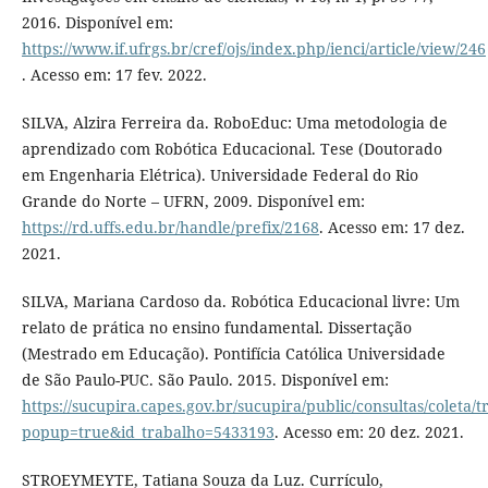
2016. Disponível em:
https://www.if.ufrgs.br/cref/ojs/index.php/ienci/article/view/246
. Acesso em: 17 fev. 2022.
SILVA, Alzira Ferreira da. RoboEduc: Uma metodologia de
aprendizado com Robótica Educacional. Tese (Doutorado
em Engenharia Elétrica). Universidade Federal do Rio
Grande do Norte – UFRN, 2009. Disponível em:
https://rd.uffs.edu.br/handle/prefix/2168
. Acesso em: 17 dez.
2021.
SILVA, Mariana Cardoso da. Robótica Educacional livre: Um
relato de prática no ensino fundamental. Dissertação
(Mestrado em Educação). Pontifícia Católica Universidade
de São Paulo-PUC. São Paulo. 2015. Disponível em:
https://sucupira.capes.gov.br/sucupira/public/consultas/coleta
popup=true&id_trabalho=5433193
. Acesso em: 20 dez. 2021.
STROEYMEYTE, Tatiana Souza da Luz. Currículo,