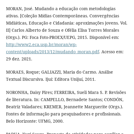
MORAN, José. Mudando a educação com metodologias
ativas. [Coleção Mídias Contemporâneas. Convergências
Midiáticas, Educação e Cidadania: aproximações jovens. Vol.
II] Carlos Alberto de Souza e Ofélia Elisa Torres Morales
(Orgs.). PG: Foca Foto-PROEX/UEPG, 2015. Disponível em:
http://www2.eca.usp.br/moran/wp-
content/uploads/2013/12/mudando_moran.pdf
. Acesso em:
29 dez. 2021.
MORAES, Roque; GALIAZZI, Maria do Carmo. Análise
Textual Discursiva. Ijuí: Editora Unijuí, 2011.
NORONHA, Daisy Pires; FERREIRA, Sueli Mara S. P. Revisões
de literatura. In: CAMPELLO, Bernadete Santos; CONDÓN,
Beatriz Valadares; KREMER, Jeannette Marguerite (Orgs.).
Fontes de informação para pesquisadores e profissionais.
Belo Horizonte: UFMG, 2000.