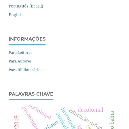
Português (Brasil)
English
INFORMAÇÕES
Para Leitores
Para Autores
Para Bibliotecários
PALAVRAS-CHAVE
sociologia
juventudes
decolonial
e
d
u
c
a
ç
ã
o
r
b
a
n
a
currículos
u
.