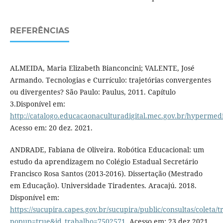
REFERÊNCIAS
ALMEIDA, Maria Elizabeth Bianconcini; VALENTE, José
Armando. Tecnologias e Currículo: trajetórias convergentes
ou divergentes? São Paulo: Paulus, 2011. Capítulo
3.Disponível em:
http://catalogo.educacaonaculturadigital.mec.gov.br/hypermedia
Acesso em: 20 dez. 2021.
ANDRADE, Fabiana de Oliveira. Robótica Educacional: um
estudo da aprendizagem no Colégio Estadual Secretário
Francisco Rosa Santos (2013-2016). Dissertação (Mestrado
em Educação). Universidade Tiradentes. Aracajú. 2018.
Disponível em:
https://sucupira.capes.gov.br/sucupira/public/consultas/coleta
popup=true&id_trabalho=7502571
. Acesso em: 23 dez.2021.