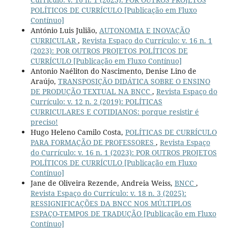
POLÍTICOS DE CURRÍCULO [Publicação em Fluxo
Contínuo]
António Luis Julião,
AUTONOMIA E INOVAÇÃO
CURRICULAR
,
Revista Espaço do Currículo: v. 16 n. 1
(2023): POR OUTROS PROJETOS POLÍTICOS DE
CURRÍCULO [Publicação em Fluxo Contínuo]
Antonio Naéliton do Nascimento, Denise Lino de
Araújo,
TRANSPOSIÇÃO DIDÁTICA SOBRE O ENSINO
DE PRODUÇÃO TEXTUAL NA BNCC
,
Revista Espaço do
Currículo: v. 12 n. 2 (2019): POLÍTICAS
CURRICULARES E COTIDIANOS: porque resistir é
preciso!
Hugo Heleno Camilo Costa,
POLÍTICAS DE CURRÍCULO
PARA FORMAÇÃO DE PROFESSORES
,
Revista Espaço
do Currículo: v. 16 n. 1 (2023): POR OUTROS PROJETOS
POLÍTICOS DE CURRÍCULO [Publicação em Fluxo
Contínuo]
Jane de Oliveira Rezende, Andreia Weiss,
BNCC
,
Revista Espaço do Currículo: v. 18 n. 3 (2025):
RESSIGNIFICAÇÕES DA BNCC NOS MÚLTIPLOS
ESPAÇO-TEMPOS DE TRADUÇÃO [Publicação em Fluxo
Contínuo]