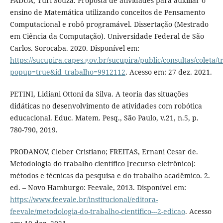
PADUA, Yuri Souza. Proposta de atividades para auxiliar o
ensino de Matemática utilizando conceitos de Pensamento
Computacional e robô programável. Dissertação (Mestrado
em Ciência da Computação). Universidade Federal de São
Carlos. Sorocaba. 2020. Disponível em:
https://sucupira.capes.gov.br/sucupira/public/consultas/coleta
popup=true&id_trabalho=9912112
. Acesso em: 27 dez. 2021.
PETINI, Lidiani Ottoni da Silva. A teoria das situações
didáticas no desenvolvimento de atividades com robótica
educacional. Educ. Matem. Pesq., São Paulo, v.21, n.5, p.
780-790, 2019.
PRODANOV, Cleber Cristiano; FREITAS, Ernani Cesar de.
Metodologia do trabalho científico [recurso eletrônico]:
métodos e técnicas da pesquisa e do trabalho acadêmico. 2.
ed. – Novo Hamburgo: Feevale, 2013. Disponível em:
https://www.feevale.br/institucional/editora-
feevale/metodologia-do-trabalho-cientifico---2-edicao
. Acesso