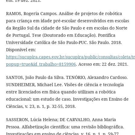
em: 19 dez. 2021.
RAMOS, Rogeria Campos. Análise de projetos de robótica
para criança em idade pré-escolar desenvolvidos em escolas
da Região Sul da cidade de São Paulo e em escolas do Norte
de Portugal. Tese (Doutorado em Educação). Pontífica
Universidade Católica de São Paulo-PUC. São Paulo. 2018.
Disponível em:
https://sucupira.capes.gov.br/sucupira/public/consultas/coleta
popup=true&id_trabalho=8159906
. Acesso em: 22 dez. 2021.
SANTOS, João Paulo da Silva. TENÓRIO, Alexandro Cardoso.
SUNDHEIMER, Michael Lee. Visões de ciência e tecnologia
entre licenciados em física quando utilizam a robótica
educacional: um estudo de caso. Investigações em Ensino de
Ciências, v. 23, n. 1, p. 32-55, 2018.
SASSERON, Lúcia Helena; DE CARVALHO, Anna Maria
Pessoa. Alfabetização científica: uma revisão bibliográfica.
Investigações em ensino de ciências, v. 16, n. 1, p. 59-77,