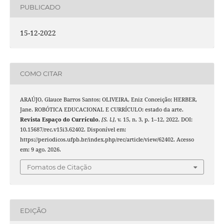
PUBLICADO
15-12-2022
COMO CITAR
ARAÚJO, Glauce Barros Santos; OLIVEIRA, Eniz Conceição; HERBER,
Jane. ROBÓTICA EDUCACIONAL E CURRÍCULO: estado da arte.
Revista Espaço do Currículo
,
[S. l.]
, v. 15, n. 3, p. 1–12, 2022. DOI:
10.15687/rec.v15i3.62402. Disponível em:
https://periodicos.ufpb.br/index.php/rec/article/view/62402. Acesso
em: 9 ago. 2026.
Fomatos de Citação
EDIÇÃO