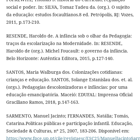
social e poder. In: SILVA, Tomaz Tadeu da. (org.). O sujeito
da educação: estudos focaultianos.8 ed. Petrópolis, RJ: Vozes,
2011, p.173-210.
RESENDE, Haroldo de. A infância sob o olhar da Pedagogia:
traços da escolarização na Modernidade. In: RESENDE,
Haroldo de (org.). Michel Foucault: o governo da infância.
Belo Horizonte: Autêntica Editora, 2015, p.127-140.
SANTOS, Maria Walburga dos. Colonizações cotidianas:
crianças e educação. SANTOS, Solange Estanislau dos. et. al.
(orgs.). Pedagogias descolonizadoras e infâncias: por uma
educação emancipatória. Maceió: EDUFAL: Imprensa Oficial
Graciliano Ramos, 2018, p.147-163.
SARMENTO, Manuel Jacinto; FERNANDES, Natália; Tomás,
Catarina.Políticas públicas e participação infantil. Educação,
Sociedade & Culturas, nº 25, 2007, 183-206. Disponível em:
https://www.fpce.up.pt/ciie/revistaesc/ESC25/ManuelJacintoSa