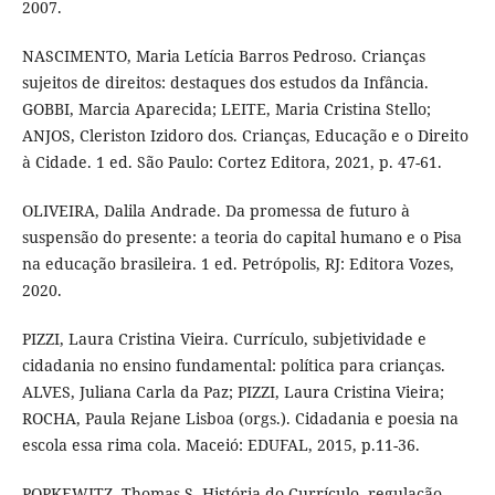
2007.
NASCIMENTO, Maria Letícia Barros Pedroso. Crianças
sujeitos de direitos: destaques dos estudos da Infância.
GOBBI, Marcia Aparecida; LEITE, Maria Cristina Stello;
ANJOS, Cleriston Izidoro dos. Crianças, Educação e o Direito
à Cidade. 1 ed. São Paulo: Cortez Editora, 2021, p. 47-61.
OLIVEIRA, Dalila Andrade. Da promessa de futuro à
suspensão do presente: a teoria do capital humano e o Pisa
na educação brasileira. 1 ed. Petrópolis, RJ: Editora Vozes,
2020.
PIZZI, Laura Cristina Vieira. Currículo, subjetividade e
cidadania no ensino fundamental: política para crianças.
ALVES, Juliana Carla da Paz; PIZZI, Laura Cristina Vieira;
ROCHA, Paula Rejane Lisboa (orgs.). Cidadania e poesia na
escola essa rima cola. Maceió: EDUFAL, 2015, p.11-36.
POPKEWITZ, Thomas S. História do Currículo, regulação