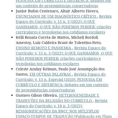
PESQUISA EM CURRÍCULO E DIFERENÇA: debates em
um contexto de proeminências conservadoras
Junior Bufon Centenaro, Altair Alberto Fávero,
ENUNCIADOS DE UM DIAGNÓSTICO CRÍTICO
,
Revista
Espaço do Currículo: v. 15 n. 3 (2022): O QUE
GANHAMOS, O QUE NÃO PODEMOS PERDER: criações
curriculares e tecnologias nos cotidianos escolares
Kélli Renata Corrêa de Mattos, Micheli Bordoli
Amestoy, Luiz Caldeira Brant de Tolentino-Neto,
ENSINO REMOTO E PANDEMIA
,
Revista Espaço do
Currículo: v. 15 n. 3 (2022): O QUE GANHAMOS, O QUE
NÃO PODEMOS PERDER: criações curriculares e
tecnologias nos cotidianos escolares
Celeste Azulay Kelman, Paulo José Assumpção dos
Santos,
EM OUTRAS PALAVRAS
,
Revista Espaço do
Currículo: v. 13 n. Especial (2020): PESQUISA EM
CURRÍCULO E DIFERENÇA: debates em um contexto
de proeminências conservadoras
Gustavo Gilson Oliveira,
HETEROGENEIDADE E
TRADUÇÕES DA RELIGIÃO NO CURRÍCULO
,
Revista
Espaço do Currículo: v. 18 n. 3 (2025):
RESSIGNIFICAÇÕES DA BNCC NOS MÚLTIPLOS
ESPAÇO-TEMPOS DE TRADUÇÃO [Publicação em Fluxo