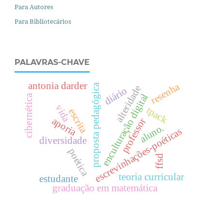
Para Autores
Para Bibliotecários
PALAVRAS-CHAVE
antonia darder
resenha
proposta pedagógica
alteridade
diário
enculturação digital
cibernética
vida
tpack
escrita
aporia
professor
aluno.
escrevinhações-poéticas
diversidade
poética
ffsd
teoria curricular
estudante
graduação em matemática