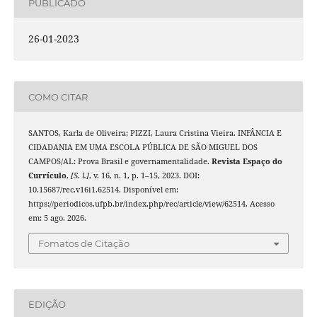
PUBLICADO
26-01-2023
COMO CITAR
SANTOS, Karla de Oliveira; PIZZI, Laura Cristina Vieira. INFÂNCIA E
CIDADANIA EM UMA ESCOLA PÚBLICA DE SÃO MIGUEL DOS
CAMPOS/AL: Prova Brasil e governamentalidade.
Revista Espaço do
Currículo
,
[S. l.]
, v. 16, n. 1, p. 1–15, 2023. DOI:
10.15687/rec.v16i1.62514. Disponível em:
https://periodicos.ufpb.br/index.php/rec/article/view/62514. Acesso
em: 5 ago. 2026.
Fomatos de Citação
EDIÇÃO