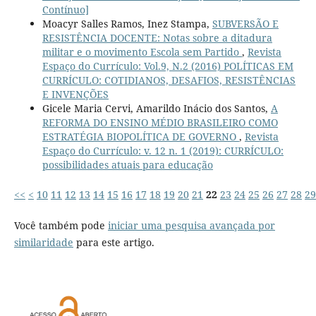
Contínuo]
Moacyr Salles Ramos, Inez Stampa,
SUBVERSÃO E
RESISTÊNCIA DOCENTE: Notas sobre a ditadura
militar e o movimento Escola sem Partido
,
Revista
Espaço do Currículo: Vol.9, N.2 (2016) POLÍTICAS EM
CURRÍCULO: COTIDIANOS, DESAFIOS, RESISTÊNCIAS
E INVENÇÕES
Gicele Maria Cervi, Amarildo Inácio dos Santos,
A
REFORMA DO ENSINO MÉDIO BRASILEIRO COMO
ESTRATÉGIA BIOPOLÍTICA DE GOVERNO
,
Revista
Espaço do Currículo: v. 12 n. 1 (2019): CURRÍCULO:
possibilidades atuais para educação
<<
<
10
11
12
13
14
15
16
17
18
19
20
21
22
23
24
25
26
27
28
29
Você também pode
iniciar uma pesquisa avançada por
similaridade
para este artigo.