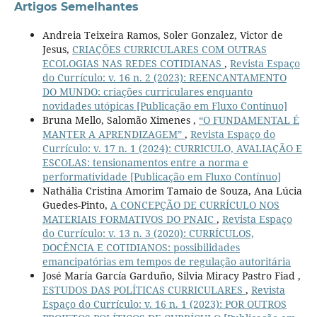
Artigos Semelhantes
Andreia Teixeira Ramos, Soler Gonzalez, Victor de
Jesus,
CRIAÇÕES CURRICULARES COM OUTRAS
ECOLOGIAS NAS REDES COTIDIANAS
,
Revista Espaço
do Currículo: v. 16 n. 2 (2023): REENCANTAMENTO
DO MUNDO: criações curriculares enquanto
novidades utópicas [Publicação em Fluxo Contínuo]
Bruna Mello, Salomão Ximenes ,
“O FUNDAMENTAL É
MANTER A APRENDIZAGEM”
,
Revista Espaço do
Currículo: v. 17 n. 1 (2024): CURRICULO, AVALIAÇÃO E
ESCOLAS: tensionamentos entre a norma e
performatividade [Publicação em Fluxo Contínuo]
Nathália Cristina Amorim Tamaio de Souza, Ana Lúcia
Guedes-Pinto,
A CONCEPÇÃO DE CURRÍCULO NOS
MATERIAIS FORMATIVOS DO PNAIC
,
Revista Espaço
do Currículo: v. 13 n. 3 (2020): CURRÍCULOS,
DOCÊNCIA E COTIDIANOS: possibilidades
emancipatórias em tempos de regulação autoritária
José María García Garduño, Silvia Miracy Pastro Fiad ,
ESTUDOS DAS POLÍTICAS CURRICULARES
,
Revista
Espaço do Currículo: v. 16 n. 1 (2023): POR OUTROS