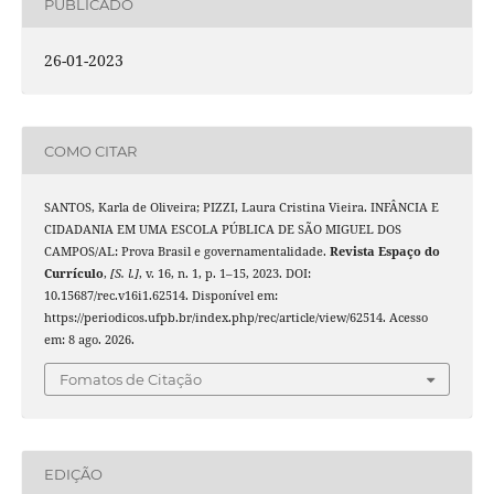
PUBLICADO
26-01-2023
COMO CITAR
SANTOS, Karla de Oliveira; PIZZI, Laura Cristina Vieira. INFÂNCIA E
CIDADANIA EM UMA ESCOLA PÚBLICA DE SÃO MIGUEL DOS
CAMPOS/AL: Prova Brasil e governamentalidade.
Revista Espaço do
Currículo
,
[S. l.]
, v. 16, n. 1, p. 1–15, 2023. DOI:
10.15687/rec.v16i1.62514. Disponível em:
https://periodicos.ufpb.br/index.php/rec/article/view/62514. Acesso
em: 8 ago. 2026.
Fomatos de Citação
EDIÇÃO