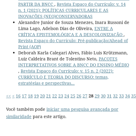
PARTIR DA BNCC
,
Revista Espaço do Currículo: v. 14
n. 1 (2021): POLÍTICAS CURRICULARES E AS
INOVAÇÕES (NEO)CONSERVADORAS
Alexandre Junior de Souza Menezes, Inara Russoni de
Lima Lago, Adelson Dias de Oliveira,
ENTRE A
CRÍTICA EPISTEMOLÓGICA E A DESCOLONIZAÇÃO
,
Revista Espaço do Currículo: Pré-publicação/Ahead of
Print (AOP)
Deborah Karla Calegari Alves, Fábio Luis Krützmann,
Luiz Caldeira Brant de Tolentino Neto,
PACOTES
INTERPRETATIVOS SOBRE A BNCC DO ENSINO MÉDIO
,
Revista Espaço do Currículo: v. 15 n. 2 (2022):
CURRÍCULO E TEORIA DO DISCURSO: temas,
estratégias e perspectivas...
<<
<
16
17
18
19
20
21
22
23
24
25
26
27
28
29
30
31
32
33
34
35
Você também pode
iniciar uma pesquisa avançada por
similaridade
para este artigo.