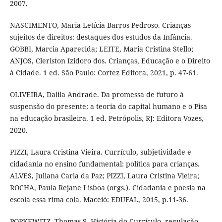
2007.
NASCIMENTO, Maria Letícia Barros Pedroso. Crianças
sujeitos de direitos: destaques dos estudos da Infância.
GOBBI, Marcia Aparecida; LEITE, Maria Cristina Stello;
ANJOS, Cleriston Izidoro dos. Crianças, Educação e o Direito
à Cidade. 1 ed. São Paulo: Cortez Editora, 2021, p. 47-61.
OLIVEIRA, Dalila Andrade. Da promessa de futuro à
suspensão do presente: a teoria do capital humano e o Pisa
na educação brasileira. 1 ed. Petrópolis, RJ: Editora Vozes,
2020.
PIZZI, Laura Cristina Vieira. Currículo, subjetividade e
cidadania no ensino fundamental: política para crianças.
ALVES, Juliana Carla da Paz; PIZZI, Laura Cristina Vieira;
ROCHA, Paula Rejane Lisboa (orgs.). Cidadania e poesia na
escola essa rima cola. Maceió: EDUFAL, 2015, p.11-36.
POPKEWITZ, Thomas S. História do Currículo, regulação