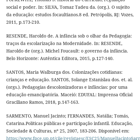
social e poder. In: SILVA, Tomaz Tadeu da. (org.). O sujeito
da educação: estudos focaultianos.8 ed. Petrópolis, RJ: Vozes,
2011, p.173-210.
RESENDE, Haroldo de. A infância sob o olhar da Pedagogia:
traços da escolarização na Modernidade. In: RESENDE,
Haroldo de (org.). Michel Foucault: o governo da infância.
Belo Horizonte: Autêntica Editora, 2015, p.127-140.
SANTOS, Maria Walburga dos. Colonizações cotidianas:
crianças e educação. SANTOS, Solange Estanislau dos. et. al.
(orgs.). Pedagogias descolonizadoras e infâncias: por uma
educação emancipatória. Maceió: EDUFAL: Imprensa Oficial
Graciliano Ramos, 2018, p.147-163.
SARMENTO, Manuel Jacinto; FERNANDES, Natália; Tomás,
Catarina.Políticas públicas e participação infantil. Educação,
Sociedade & Culturas, nº 25, 2007, 183-206. Disponível em:
https://www.fpce.up.pt/ciie/revistaesc/ESC25/ManuelJacintoSa