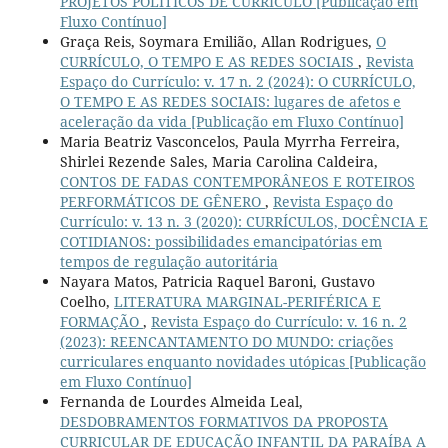
PROJETOS POLÍTICOS DE CURRÍCULO [Publicação em
Fluxo Contínuo]
Graça Reis, Soymara Emilião, Allan Rodrigues,
O
CURRÍCULO, O TEMPO E AS REDES SOCIAIS
,
Revista
Espaço do Currículo: v. 17 n. 2 (2024): O CURRÍCULO,
O TEMPO E AS REDES SOCIAIS: lugares de afetos e
aceleração da vida [Publicação em Fluxo Contínuo]
Maria Beatriz Vasconcelos, Paula Myrrha Ferreira,
Shirlei Rezende Sales, Maria Carolina Caldeira,
CONTOS DE FADAS CONTEMPORÂNEOS E ROTEIROS
PERFORMÁTICOS DE GÊNERO
,
Revista Espaço do
Currículo: v. 13 n. 3 (2020): CURRÍCULOS, DOCÊNCIA E
COTIDIANOS: possibilidades emancipatórias em
tempos de regulação autoritária
Nayara Matos, Patricia Raquel Baroni, Gustavo
Coelho,
LITERATURA MARGINAL-PERIFÉRICA E
FORMAÇÃO
,
Revista Espaço do Currículo: v. 16 n. 2
(2023): REENCANTAMENTO DO MUNDO: criações
curriculares enquanto novidades utópicas [Publicação
em Fluxo Contínuo]
Fernanda de Lourdes Almeida Leal,
DESDOBRAMENTOS FORMATIVOS DA PROPOSTA
CURRICULAR DE EDUCAÇÃO INFANTIL DA PARAÍBA A