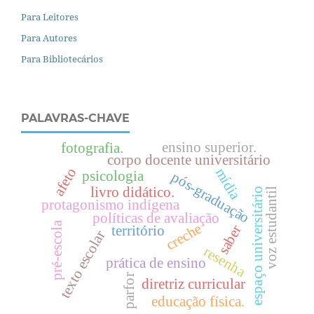
Para Leitores
Para Autores
Para Bibliotecários
PALAVRAS-CHAVE
ensino superior.
fotografia.
corpo docente universitário
afeto
mídia
psicologia
pós-graduação
livro didático.
voz estudantil
espaço universitário
protagonismo indígena
políticas de avaliação
pré-escola
creche
saber
território
texto escolar
resenha
prática de ensino
parfor
diretriz curricular
educação física.