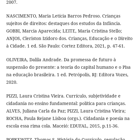
2007.
NASCIMENTO, Maria Letícia Barros Pedroso. Crianças
sujeitos de direitos: destaques dos estudos da Infância.
GOBBI, Marcia Aparecida; LEITE, Maria Cristina Stello;
ANJOS, Cleriston Izidoro dos. Crianças, Educação e o Direito
à Cidade. 1 ed. São Paulo: Cortez Editora, 2021, p. 47-61.
OLIVEIRA, Dalila Andrade. Da promessa de futuro à
suspensão do presente: a teoria do capital humano e o Pisa
na educação brasileira. 1 ed. Petrópolis, RJ: Editora Vozes,
2020.
PIZZI, Laura Cristina Vieira. Currículo, subjetividade e
cidadania no ensino fundamental: política para crianças.
ALVES, Juliana Carla da Paz; PIZZI, Laura Cristina Vieira;
ROCHA, Paula Rejane Lisboa (orgs.). Cidadania e poesia na
escola essa rima cola. Maceió: EDUFAL, 2015, p.11-36.
POPKEWITZ, Thomas S. História do Currículo, regulação