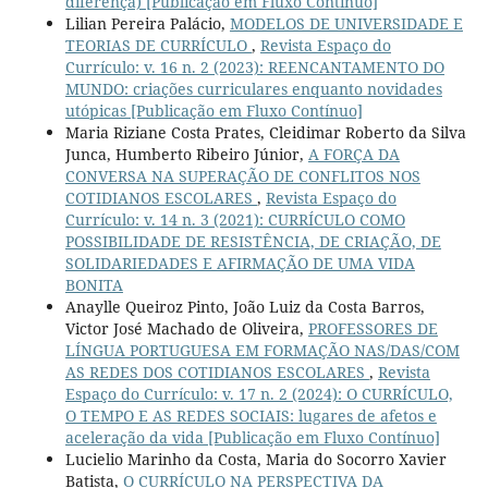
diferença) [Publicação em Fluxo Contínuo]
Lilian Pereira Palácio,
MODELOS DE UNIVERSIDADE E
TEORIAS DE CURRÍCULO
,
Revista Espaço do
Currículo: v. 16 n. 2 (2023): REENCANTAMENTO DO
MUNDO: criações curriculares enquanto novidades
utópicas [Publicação em Fluxo Contínuo]
Maria Riziane Costa Prates, Cleidimar Roberto da Silva
Junca, Humberto Ribeiro Júnior,
A FORÇA DA
CONVERSA NA SUPERAÇÃO DE CONFLITOS NOS
COTIDIANOS ESCOLARES
,
Revista Espaço do
Currículo: v. 14 n. 3 (2021): CURRÍCULO COMO
POSSIBILIDADE DE RESISTÊNCIA, DE CRIAÇÃO, DE
SOLIDARIEDADES E AFIRMAÇÃO DE UMA VIDA
BONITA
Anaylle Queiroz Pinto, João Luiz da Costa Barros,
Victor José Machado de Oliveira,
PROFESSORES DE
LÍNGUA PORTUGUESA EM FORMAÇÃO NAS/DAS/COM
AS REDES DOS COTIDIANOS ESCOLARES
,
Revista
Espaço do Currículo: v. 17 n. 2 (2024): O CURRÍCULO,
O TEMPO E AS REDES SOCIAIS: lugares de afetos e
aceleração da vida [Publicação em Fluxo Contínuo]
Lucielio Marinho da Costa, Maria do Socorro Xavier
Batista,
O CURRÍCULO NA PERSPECTIVA DA