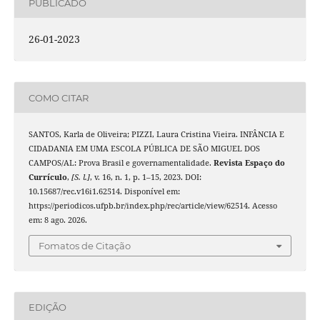
PUBLICADO
26-01-2023
COMO CITAR
SANTOS, Karla de Oliveira; PIZZI, Laura Cristina Vieira. INFÂNCIA E
CIDADANIA EM UMA ESCOLA PÚBLICA DE SÃO MIGUEL DOS
CAMPOS/AL: Prova Brasil e governamentalidade.
Revista Espaço do
Currículo
,
[S. l.]
, v. 16, n. 1, p. 1–15, 2023. DOI:
10.15687/rec.v16i1.62514. Disponível em:
https://periodicos.ufpb.br/index.php/rec/article/view/62514. Acesso
em: 8 ago. 2026.
Fomatos de Citação
EDIÇÃO