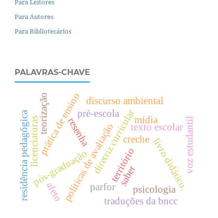
Para Leitores
Para Autores
Para Bibliotecários
PALAVRAS-CHAVE
prática de ensino
teorização
discurso ambiental
diretriz curricular
pré-escola
residência pedagógica
mídia
licenciaturas
resenha
voz estudantil
políticas de avaliação
texto escolar
creche
livro didático.
território
pós-graduação
saber
afeto
parfor
psicologia
traduções da bncc