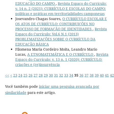
EDUCAÇÃO DO CAMPO
,
Revista Espaço do Currículo:
v. 14 n. 2 (2021): CURRÍCULO E ESCOLAS DO CAMPO:
políticas e práticas em territorialidades camponesas
Josevandro Chagas Soares,
O CURRÍCULO ESCOLAR E
OS ATOS DE CURRÍCULO: CONTRIBUIÇÕES NO
PROCESSO DE FORMAÇÃO DE IDENTIDADES
,
Revista
Espaço do Currículo: Vol.6 N.1 (2013)
PROBLEMATIZAÇÕES SOBRE O CURRÍCULO DA
EDUCAÇÃO BÁSICA
Filomena Maria Cordeiro Moita, Leandro Mario
Lucas,
A ETNOMATEMÁTICA E O CURRÍCULO
,
Revista
Espaço do Currículo: v. 13 n. 1 (2020): CURRÍCULO:
criações e (re)insurgência
<<
<
23
24
25
26
27
28
29
30
31
32
33
34
35
36
37
38
39
40
41
42
Você também pode
iniciar uma pesquisa avançada por
similaridade
para este artigo.