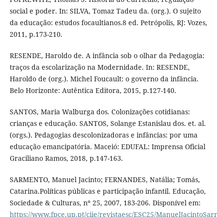
social e poder. In: SILVA, Tomaz Tadeu da. (org.). O sujeito
da educação: estudos focaultianos.8 ed. Petrópolis, RJ: Vozes,
2011, p.173-210.
RESENDE, Haroldo de. A infância sob o olhar da Pedagogia:
traços da escolarização na Modernidade. In: RESENDE,
Haroldo de (org.). Michel Foucault: o governo da infância.
Belo Horizonte: Autêntica Editora, 2015, p.127-140.
SANTOS, Maria Walburga dos. Colonizações cotidianas:
crianças e educação. SANTOS, Solange Estanislau dos. et. al.
(orgs.). Pedagogias descolonizadoras e infâncias: por uma
educação emancipatória. Maceió: EDUFAL: Imprensa Oficial
Graciliano Ramos, 2018, p.147-163.
SARMENTO, Manuel Jacinto; FERNANDES, Natália; Tomás,
Catarina.Políticas públicas e participação infantil. Educação,
Sociedade & Culturas, nº 25, 2007, 183-206. Disponível em:
https://www.fpce.up.pt/ciie/revistaesc/ESC25/ManuelJacintoSa