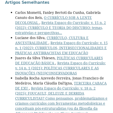
Artigos Semelhantes
Carlos Mometti, Fanley Bertoti da Cunha, Gabriela
Canuto dos Reis,
O CURRÍCULO SOB A LENTE
DECOLONIAL
,
Revista Espaço do Currículo: v. 15 n. 2
(2022): CURRÍCULO E TEORIA DO DISCURSO: temas,
estratégias e perspectivas...
Luciane dos Silva,
CURRÍCULO, CULTURA E
ANCESTRALIDADE
,
Revista Espaço do Currículo: v. 15
n. 1 (2022): CURRÍCULOS, INTERSECCIONALIDADES E
PRÁTICAS ANTIRRACISTAS EM EDUCAÇÃO
Juares da Silva Thiesen,
POLÍTICAS CURRICULARES
DE EDUCAÇÃO BÁSICA
,
Revista Espaço do Currículo:
v. 14 n. 1 (2021): POLÍTICAS CURRICULARES E AS
INOVAÇÕES (NEO)CONSERVADORAS
Isabella Rocha Azevedo Ferreira, Jonas Francisco de
Medeiros, Maria Cláudia Dal'Igna,
TERCEIRA CABAÇA
DE EXU
,
Revista Espaço do Currículo: v. 18 n. 2
(2025): FOUCAULT, DELEUZE E DERRIDA
CURRICULISTAS? Como pensamos, problematizamos e
criamos currículos com ferramentas metodológicas e
conceituais pós-estruturalistas (ou da filosofia da