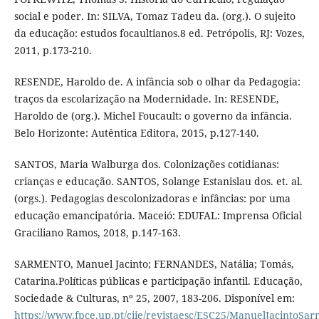
social e poder. In: SILVA, Tomaz Tadeu da. (org.). O sujeito
da educação: estudos focaultianos.8 ed. Petrópolis, RJ: Vozes,
2011, p.173-210.
RESENDE, Haroldo de. A infância sob o olhar da Pedagogia:
traços da escolarização na Modernidade. In: RESENDE,
Haroldo de (org.). Michel Foucault: o governo da infância.
Belo Horizonte: Autêntica Editora, 2015, p.127-140.
SANTOS, Maria Walburga dos. Colonizações cotidianas:
crianças e educação. SANTOS, Solange Estanislau dos. et. al.
(orgs.). Pedagogias descolonizadoras e infâncias: por uma
educação emancipatória. Maceió: EDUFAL: Imprensa Oficial
Graciliano Ramos, 2018, p.147-163.
SARMENTO, Manuel Jacinto; FERNANDES, Natália; Tomás,
Catarina.Políticas públicas e participação infantil. Educação,
Sociedade & Culturas, nº 25, 2007, 183-206. Disponível em:
https://www.fpce.up.pt/ciie/revistaesc/ESC25/ManuelJacintoSa