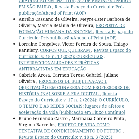
GRADUAÇÃO EM INSTITUIÇÃO DE ENSINO SUPERIOR
EM SÃO PAULO
,
Revista Espaço do Currículo: Pré-
publicação/Ahead of Print (AOP)
Aurélio Cassiano de Oliveira, Meyre-Ester Barbosa de
Oliveira, Márcia Betânia de Oliveira,
PROPOSTA DE
FORMAÇÃO HUMANA DA BNCCEM
,
Revista Espaço do
Currículo: Pré-publicação/Ahead of Print (AOP)
Lorraine Gonçalves, Victor Pereira de Sousa, Thiago
Ranniery,
CORPOS QUE QUEBRAM
,
Revista Espaço do
Currículo: v. 15 n. 1 (2022): CURRÍCULOS,
INTERSECCIONALIDADES E PRÁTICAS
ANTIRRACISTAS EM EDUCAÇÃO
Gabriela Arosa, Carmen Teresa Gabriel, Juliane
Oliveira ,
PROCESSOS DE SUBJETIVAÇÃO E
OBJETIVAÇÃO EM CONVERSA COM PROFESSORES DE
HISTÓRIA (NA) SOBRE A ERA DIGITAL
,
Revista
Espaço do Currículo: v. 17 n. 2 (2024): O CURRÍCULO,
O TEMPO E AS REDES SOCIAIS: lugares de afetos e
aceleração da vida [Publicação em Fluxo Contínuo]
Bruno Fernando Castro , Marinazia Cordeiro Pinto ,
Virginia Barcellos,
PROJETO DE VIDA COMO
TENTATIVA DE CONDICIONAMENTO DO FUTURO
,
Revista Espaço do Currículo: v. 18 n. 3 (2025):