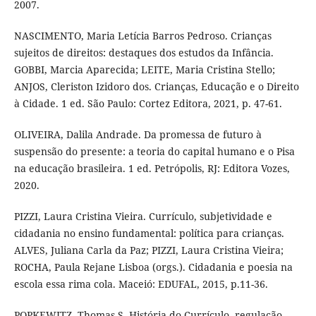
2007.
NASCIMENTO, Maria Letícia Barros Pedroso. Crianças
sujeitos de direitos: destaques dos estudos da Infância.
GOBBI, Marcia Aparecida; LEITE, Maria Cristina Stello;
ANJOS, Cleriston Izidoro dos. Crianças, Educação e o Direito
à Cidade. 1 ed. São Paulo: Cortez Editora, 2021, p. 47-61.
OLIVEIRA, Dalila Andrade. Da promessa de futuro à
suspensão do presente: a teoria do capital humano e o Pisa
na educação brasileira. 1 ed. Petrópolis, RJ: Editora Vozes,
2020.
PIZZI, Laura Cristina Vieira. Currículo, subjetividade e
cidadania no ensino fundamental: política para crianças.
ALVES, Juliana Carla da Paz; PIZZI, Laura Cristina Vieira;
ROCHA, Paula Rejane Lisboa (orgs.). Cidadania e poesia na
escola essa rima cola. Maceió: EDUFAL, 2015, p.11-36.
POPKEWITZ, Thomas S. História do Currículo, regulação