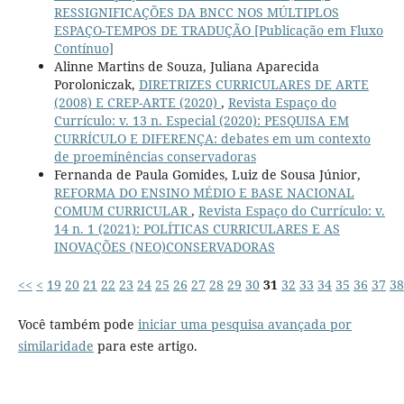
RESSIGNIFICAÇÕES DA BNCC NOS MÚLTIPLOS
ESPAÇO-TEMPOS DE TRADUÇÃO [Publicação em Fluxo
Contínuo]
Alinne Martins de Souza, Juliana Aparecida
Poroloniczak,
DIRETRIZES CURRICULARES DE ARTE
(2008) E CREP-ARTE (2020)
,
Revista Espaço do
Currículo: v. 13 n. Especial (2020): PESQUISA EM
CURRÍCULO E DIFERENÇA: debates em um contexto
de proeminências conservadoras
Fernanda de Paula Gomides, Luiz de Sousa Júnior,
REFORMA DO ENSINO MÉDIO E BASE NACIONAL
COMUM CURRICULAR
,
Revista Espaço do Currículo: v.
14 n. 1 (2021): POLÍTICAS CURRICULARES E AS
INOVAÇÕES (NEO)CONSERVADORAS
<<
<
19
20
21
22
23
24
25
26
27
28
29
30
31
32
33
34
35
36
37
38
Você também pode
iniciar uma pesquisa avançada por
similaridade
para este artigo.