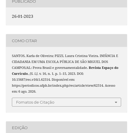
PUBLICADO
26-01-2023
COMO CITAR
SANTOS, Karla de Oliveira; PIZZI, Laura Cristina Vieira. INFÂNCIA E
CIDADANIA EM UMA ESCOLA PÚBLICA DE SÃO MIGUEL DOS
CAMPOS/AL: Prova Brasil e governamentalidade.
Revista Espaço do
Currículo
,
[S. l.]
, v. 16, n. 1, p. 1–15, 2023. DOI:
10.15687/rec.v16i1.62514. Disponível em:
https://periodicos.ufpb.br/index.php/rec/article/view/62514. Acesso
em: 6 ago. 2026.
Fomatos de Citação
EDIÇÃO