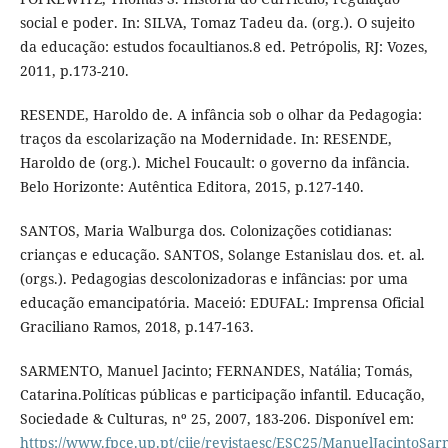
social e poder. In: SILVA, Tomaz Tadeu da. (org.). O sujeito
da educação: estudos focaultianos.8 ed. Petrópolis, RJ: Vozes,
2011, p.173-210.
RESENDE, Haroldo de. A infância sob o olhar da Pedagogia:
traços da escolarização na Modernidade. In: RESENDE,
Haroldo de (org.). Michel Foucault: o governo da infância.
Belo Horizonte: Autêntica Editora, 2015, p.127-140.
SANTOS, Maria Walburga dos. Colonizações cotidianas:
crianças e educação. SANTOS, Solange Estanislau dos. et. al.
(orgs.). Pedagogias descolonizadoras e infâncias: por uma
educação emancipatória. Maceió: EDUFAL: Imprensa Oficial
Graciliano Ramos, 2018, p.147-163.
SARMENTO, Manuel Jacinto; FERNANDES, Natália; Tomás,
Catarina.Políticas públicas e participação infantil. Educação,
Sociedade & Culturas, nº 25, 2007, 183-206. Disponível em:
https://www.fpce.up.pt/ciie/revistaesc/ESC25/ManuelJacintoSa