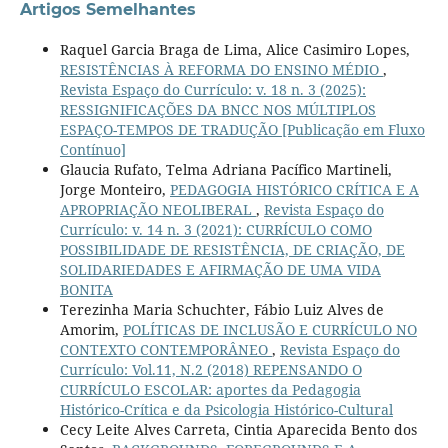
Artigos Semelhantes
Raquel Garcia Braga de Lima, Alice Casimiro Lopes,
RESISTÊNCIAS À REFORMA DO ENSINO MÉDIO
,
Revista Espaço do Currículo: v. 18 n. 3 (2025):
RESSIGNIFICAÇÕES DA BNCC NOS MÚLTIPLOS
ESPAÇO-TEMPOS DE TRADUÇÃO [Publicação em Fluxo
Contínuo]
Glaucia Rufato, Telma Adriana Pacífico Martineli,
Jorge Monteiro,
PEDAGOGIA HISTÓRICO CRÍTICA E A
APROPRIAÇÃO NEOLIBERAL
,
Revista Espaço do
Currículo: v. 14 n. 3 (2021): CURRÍCULO COMO
POSSIBILIDADE DE RESISTÊNCIA, DE CRIAÇÃO, DE
SOLIDARIEDADES E AFIRMAÇÃO DE UMA VIDA
BONITA
Terezinha Maria Schuchter, Fábio Luiz Alves de
Amorim,
POLÍTICAS DE INCLUSÃO E CURRÍCULO NO
CONTEXTO CONTEMPORÂNEO
,
Revista Espaço do
Currículo: Vol.11, N.2 (2018) REPENSANDO O
CURRÍCULO ESCOLAR: aportes da Pedagogia
Histórico-Crítica e da Psicologia Histórico-Cultural
Cecy Leite Alves Carreta, Cintia Aparecida Bento dos