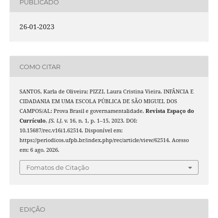
PUBLICADO
26-01-2023
COMO CITAR
SANTOS, Karla de Oliveira; PIZZI, Laura Cristina Vieira. INFÂNCIA E
CIDADANIA EM UMA ESCOLA PÚBLICA DE SÃO MIGUEL DOS
CAMPOS/AL: Prova Brasil e governamentalidade.
Revista Espaço do
Currículo
,
[S. l.]
, v. 16, n. 1, p. 1–15, 2023. DOI:
10.15687/rec.v16i1.62514. Disponível em:
https://periodicos.ufpb.br/index.php/rec/article/view/62514. Acesso
em: 6 ago. 2026.
Fomatos de Citação
EDIÇÃO