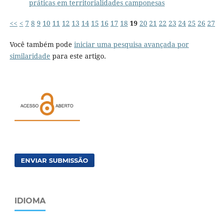
práticas em territorialidades camponesas
<<
<
7
8
9
10
11
12
13
14
15
16
17
18
19
20
21
22
23
24
25
26
27
Você também pode
iniciar uma pesquisa avançada por
similaridade
para este artigo.
ENVIAR SUBMISSÃO
IDIOMA