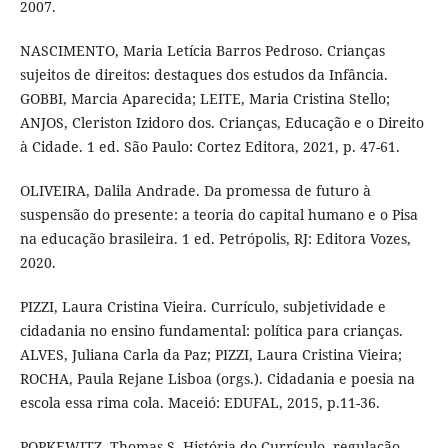
2007.
NASCIMENTO, Maria Letícia Barros Pedroso. Crianças
sujeitos de direitos: destaques dos estudos da Infância.
GOBBI, Marcia Aparecida; LEITE, Maria Cristina Stello;
ANJOS, Cleriston Izidoro dos. Crianças, Educação e o Direito
à Cidade. 1 ed. São Paulo: Cortez Editora, 2021, p. 47-61.
OLIVEIRA, Dalila Andrade. Da promessa de futuro à
suspensão do presente: a teoria do capital humano e o Pisa
na educação brasileira. 1 ed. Petrópolis, RJ: Editora Vozes,
2020.
PIZZI, Laura Cristina Vieira. Currículo, subjetividade e
cidadania no ensino fundamental: política para crianças.
ALVES, Juliana Carla da Paz; PIZZI, Laura Cristina Vieira;
ROCHA, Paula Rejane Lisboa (orgs.). Cidadania e poesia na
escola essa rima cola. Maceió: EDUFAL, 2015, p.11-36.
POPKEWITZ, Thomas S. História do Currículo, regulação