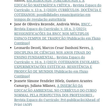
Santos,
BACKGROUNDS, FOREGROUNDS E A
EDUCAÇÃO MATEMÁTICA CRÍTICA
,
Revista Espaço do
Currículo: v. 13 n. 3 (2020): CURRÍCULOS, DOCÊNCIA E
COTIDIANOS: possibilidades emancipatórias em
tempos de regulação autoritária
Jane de Oliveira Rezende, Andreia Weiss,
BNCC
,
Revista Espaço do Currículo: v. 18 n. 3 (2025):
RESSIGNIFICAÇÕES DA BNCC NOS MÚLTIPLOS
ESPAÇO-TEMPOS DE TRADUÇÃO [Publicação em Fluxo
Contínuo]
Leonardo Deosti, Marcos Cesar Danhoni Neves,
A
DISCIPLINA DE CIÊNCIAS NOS ANOS FINAIS DO
ENSINO FUNDAMENTAL
,
Revista Espaço do
Currículo: v. 16 n. 3 (2023): COTIDIANOS ESCOLARES,
EXPERIMENTAÇÕES ESTÉTICAS, RESISTÊNCIA E
PRODUÇÃO DE MUNDOS [Publicação em Fluxo
Contínuo]
Jeanete Simone Fendeler Höelz, Gustavo Arantes
Camargo, Juliana Milanez,
A INSERÇÃO DA
EDUCAÇÃO AMBIENTAL NO CURRÍCULO DO CURSO
NORMAL PELA PERSPECTIVA DOS PROFESSORES
,
Revista Espaço do Currículo: Pré-publicação/Ahead of
Print (AOP)