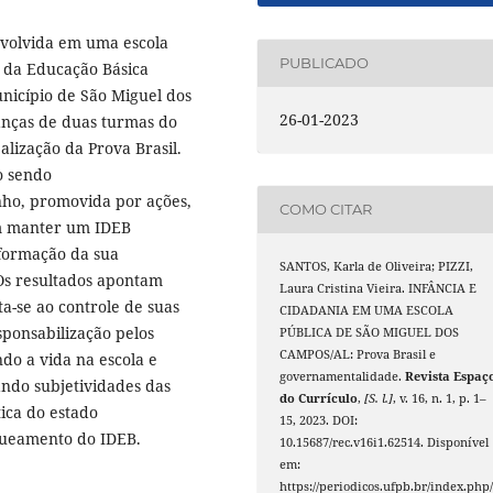
envolvida em uma escola
PUBLICADO
 da Educação Básica
nicípio de São Miguel dos
26-01-2023
anças de duas turmas do
lização da Prova Brasil.
o sendo
nho, promovida por ações,
COMO CITAR
am manter um IDEB
 formação da sua
SANTOS, Karla de Oliveira; PIZZI,
Os resultados apontam
Laura Cristina Vieira. INFÂNCIA E
a-se ao controle de suas
CIDADANIA EM UMA ESCOLA
ponsabilização pelos
PÚBLICA DE SÃO MIGUEL DOS
CAMPOS/AL: Prova Brasil e
do a vida na escola e
governamentalidade.
Revista Espaç
ando subjetividades das
do Currículo
,
[S. l.]
, v. 16, n. 1, p. 1–
ica do estado
15, 2023. DOI:
queamento do IDEB.
10.15687/rec.v16i1.62514. Disponível
em:
https://periodicos.ufpb.br/index.php/