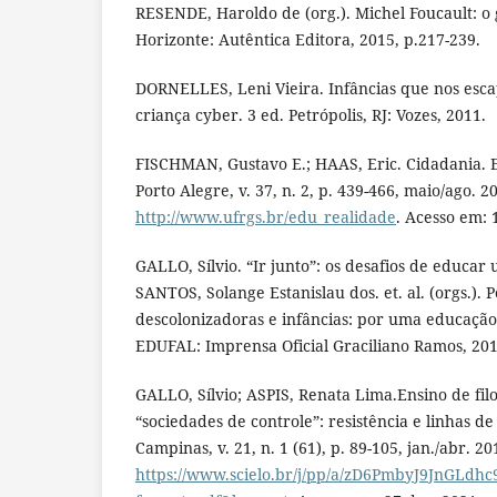
RESENDE, Haroldo de (org.). Michel Foucault: o 
Horizonte: Autêntica Editora, 2015, p.217-239.
DORNELLES, Leni Vieira. Infâncias que nos esca
criança cyber. 3 ed. Petrópolis, RJ: Vozes, 2011.
FISCHMAN, Gustavo E.; HAAS, Eric. Cidadania. 
Porto Alegre, v. 37, n. 2, p. 439-466, maio/ago. 
http://www.ufrgs.br/edu_realidade
. Acesso em: 
GALLO, Sílvio. “Ir junto”: os desafios de educar
SANTOS, Solange Estanislau dos. et. al. (orgs.). 
descolonizadoras e infâncias: por uma educação
EDUFAL: Imprensa Oficial Graciliano Ramos, 2018
GALLO, Sílvio; ASPIS, Renata Lima.Ensino de filo
“sociedades de controle”: resistência e linhas de
Campinas, v. 21, n. 1 (61), p. 89-105, jan./abr. 2
https://www.scielo.br/j/pp/a/zD6PmbyJ9JnGLdh