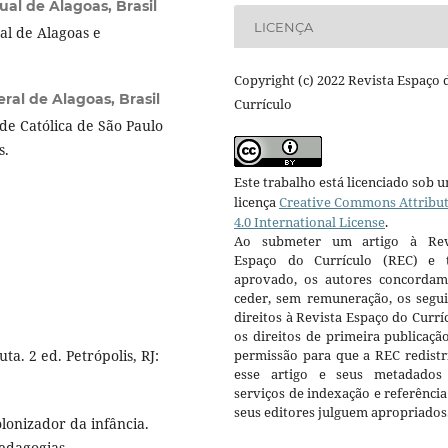
al de Alagoas, Brasil
LICENÇA
l de Alagoas e
Copyright (c) 2022 Revista Espaço 
ral de Alagoas, Brasil
Currículo
de Católica de São Paulo
s.
Este trabalho está licenciado sob 
licença
Creative Commons Attribu
4.0 International License
.
Ao submeter um artigo à Rev
Espaço do Currículo (REC) e t
aprovado, os autores concorda
ceder, sem remuneração, os segui
direitos à Revista Espaço do Currí
os direitos de primeira publicaçã
a. 2 ed. Petrópolis, RJ:
permissão para que a REC redistr
esse artigo e seus metadados
serviços de indexação e referênci
seus editores julguem apropriados
lonizador da infância.
Pedagogias