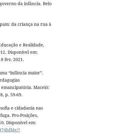
governo da infância. Belo
pam: da criança na rua à
Educação e Realidade,
2012. Disponível em:
18 fev. 2021.
 uma “infância maior”.
Pedagogias
 emancipatória. Maceió:
, p. 59-69.
sofia e cidadania nas
 fuga. Pro-Posições,
010. Disponível em:
c974hfMg/?