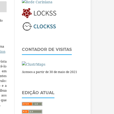
do
uma
CONTADOR DE VISITAS
tion
ista
ê-lo
m em
Acessos a partir de 30 de maio de 2021
ntes
culo:
o e a
ibua
EDIÇÃO ATUAL
 aos
a que
.