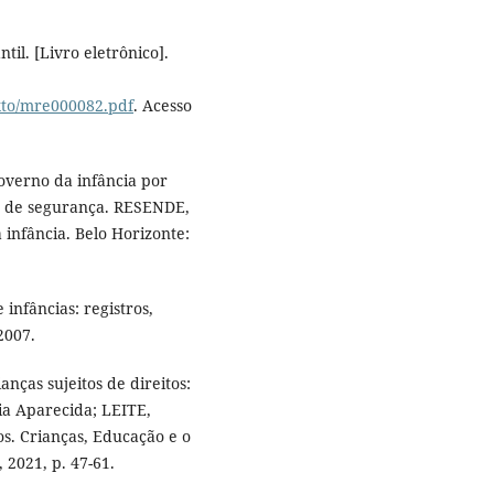
il. [Livro eletrônico].
xto/mre000082.pdf
. Acesso
overno da infância por
as de segurança. RESENDE,
 infância. Belo Horizonte:
infâncias: registros,
2007.
ças sujeitos de direitos:
ia Aparecida; LEITE,
dos. Crianças, Educação e o
 2021, p. 47-61.