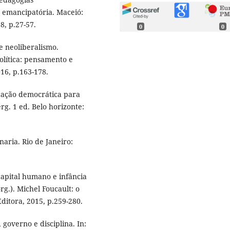
 emancipatória. Maceió:
8, p.27-57.
0
0
e neoliberalismo.
olítica: pensamento e
016, p.163-178.
cação democrática para
. 1 ed. Belo horizonte:
aria. Rio de Janeiro:
 capital humano e infância
g.). Michel Foucault: o
ditora, 2015, p.259-280.
governo e disciplina. In: