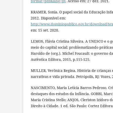
format=pdf&lang=pt
. Acesso em: 27 dez. 2021.
KRAMER, Sonia. O papel social da Educação Infant
2012. Disponível em:
http://www.dominiopublico.gov.br/download/te
em: 15 set. 2020.
LEMOS, Flávia Cristina Silveira. A UNESCO e o g
meio do capital social: problematizando prátic
Haroldo de (org.). Michel Foucault: o governo da
Autêntica Editora, 2015, p.115-125.
MULLER, Verônica Regina. História de crianças e 
narrativas e vida privada. Petrópolis, RJ: Vozes, 
NASCIMENTO, Maria Letícia Barros Pedroso. Crian
destaques dos estudos da Infância. GOBBI, Marc
Maria Cristina Stello; ANJOS, Cleriston Izidoro 
Direito à Cidade. 1 ed. São Paulo: Cortez Editora,