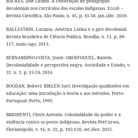
BACKES, José Licínio. A construção de pedagogias
decoloniais nos currículos das escolas indígenas. EccoS –
Revista Científica, São Paulo, n. 45, p. 41-58, jan./abr. 2018.
BALLESTRIN, Luciana. América Latina e o giro decolonial.
Revista Brasileira de Ciência Política, Brasília, n. 11, p. 89-
117, maio./ago. 2013.
BERNARDINO-COSTA, Joaze; GROSFOGUEL, Ramón.
Decolonialidade e perspectiva negra. Sociedade e Estado, v.
31, n. 1, p. 15-24, 2016.
BOGDAN, Robert; BIKLEN Sari. Investigação qualitativa em
educação: uma introdução à teoria e aos métodos. Porto-
Portugual: Porto, 1995.
BRIGHENTI, Clovis Antonio. Colonialidade do poder e a
violência contra os povos indígenas. Revista PerCursos.
Florianópolis, v. 16, n. 32, p. 103-120, set./dez. 2015.