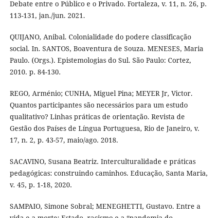
Debate entre o Público e o Privado. Fortaleza, v. 11, n. 26, p.
113-131, jan./jun. 2021.
QUIJANO, Anibal. Colonialidade do podere classificação
social. In. SANTOS, Boaventura de Souza. MENESES, Maria
Paulo. (Orgs.). Epistemologias do Sul. São Paulo: Cortez,
2010. p. 84-130.
REGO, Arménio; CUNHA, Miguel Pina; MEYER Jr, Victor.
Quantos participantes são necessários para um estudo
qualitativo? Linhas práticas de orientação. Revista de
Gestão dos Países de Língua Portuguesa, Rio de Janeiro, v.
17, n. 2, p. 43-57, maio/ago. 2018.
SACAVINO, Susana Beatriz. Interculturalidade e práticas
pedagógicas: construindo caminhos. Educação, Santa Maria,
v. 45, p. 1-18, 2020.
SAMPAIO, Simone Sobral; MENEGHETTI, Gustavo. Entre a
vida e a morte: Estado, racismo e a “pandemia do