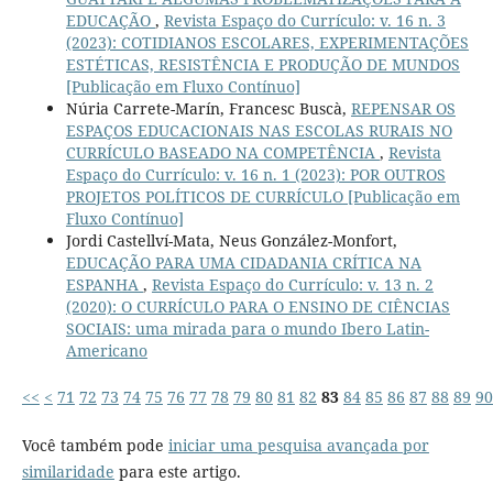
EDUCAÇÃO
,
Revista Espaço do Currículo: v. 16 n. 3
(2023): COTIDIANOS ESCOLARES, EXPERIMENTAÇÕES
ESTÉTICAS, RESISTÊNCIA E PRODUÇÃO DE MUNDOS
[Publicação em Fluxo Contínuo]
Núria Carrete-Marín, Francesc Buscà,
REPENSAR OS
ESPAÇOS EDUCACIONAIS NAS ESCOLAS RURAIS NO
CURRÍCULO BASEADO NA COMPETÊNCIA
,
Revista
Espaço do Currículo: v. 16 n. 1 (2023): POR OUTROS
PROJETOS POLÍTICOS DE CURRÍCULO [Publicação em
Fluxo Contínuo]
Jordi Castellví-Mata, Neus González-Monfort,
EDUCAÇÃO PARA UMA CIDADANIA CRÍTICA NA
ESPANHA
,
Revista Espaço do Currículo: v. 13 n. 2
(2020): O CURRÍCULO PARA O ENSINO DE CIÊNCIAS
SOCIAIS: uma mirada para o mundo Ibero Latin-
Americano
<<
<
71
72
73
74
75
76
77
78
79
80
81
82
83
84
85
86
87
88
89
90
Você também pode
iniciar uma pesquisa avançada por
similaridade
para este artigo.