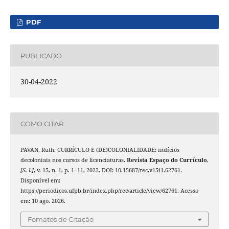
PDF
PUBLICADO
30-04-2022
COMO CITAR
PAVAN, Ruth. CURRÍCULO E (DE)COLONIALIDADE: indícios
decoloniais nos cursos de licenciaturas.
Revista Espaço do Currículo
,
[S. l.]
, v. 15, n. 1, p. 1–11, 2022. DOI: 10.15687/rec.v15i1.62761.
Disponível em:
https://periodicos.ufpb.br/index.php/rec/article/view/62761. Acesso
em: 10 ago. 2026.
Fomatos de Citação