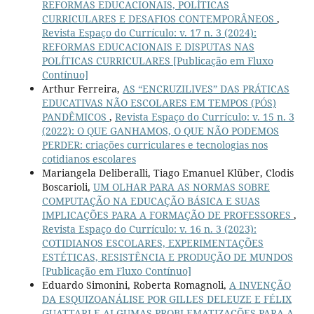
REFORMAS EDUCACIONAIS, POLÍTICAS
CURRICULARES E DESAFIOS CONTEMPORÂNEOS
,
Revista Espaço do Currículo: v. 17 n. 3 (2024):
REFORMAS EDUCACIONAIS E DISPUTAS NAS
POLÍTICAS CURRICULARES [Publicação em Fluxo
Contínuo]
Arthur Ferreira,
AS “ENCRUZILIVES” DAS PRÁTICAS
EDUCATIVAS NÃO ESCOLARES EM TEMPOS (PÓS)
PANDÊMICOS
,
Revista Espaço do Currículo: v. 15 n. 3
(2022): O QUE GANHAMOS, O QUE NÃO PODEMOS
PERDER: criações curriculares e tecnologias nos
cotidianos escolares
Mariangela Deliberalli, Tiago Emanuel Klüber, Clodis
Boscarioli,
UM OLHAR PARA AS NORMAS SOBRE
COMPUTAÇÃO NA EDUCAÇÃO BÁSICA E SUAS
IMPLICAÇÕES PARA A FORMAÇÃO DE PROFESSORES
,
Revista Espaço do Currículo: v. 16 n. 3 (2023):
COTIDIANOS ESCOLARES, EXPERIMENTAÇÕES
ESTÉTICAS, RESISTÊNCIA E PRODUÇÃO DE MUNDOS
[Publicação em Fluxo Contínuo]
Eduardo Simonini, Roberta Romagnoli,
A INVENÇÃO
DA ESQUIZOANÁLISE POR GILLES DELEUZE E FÉLIX
GUATTARI E ALGUMAS PROBLEMATIZAÇÕES PARA A