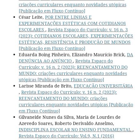
criações curriculares enquanto novidades utópicas
[Publicação em Fluxo Contínuo]
César Leite,
POR ENTRE LINHAS E
EXPERIMENTAÇÕES ESTÉTICAS COM COTIDIANOS
ESCOLARES
,
Revista Espaço do Currículo: v. 16 n. 3
(2023): COTIDIANOS ESCOLARES, EXPERIMENTAÇÕES
ESTÉTICAS, RESISTÊNCIA E PRODUÇÃO DE MUNDOS
[Publicação em Fluxo Contínuo]
Eduarda Boing Pinheiro, Elizandro Maurício Brick,
DA
DENÚNCIA AO ANÚNCIO
,
Revista Espaço do
Currículo: v. 16 n. 2 (2023): REENCANTAMENTO DO
MUNDO: criações curriculares enquanto novidades
utópicas [Publicação em Fluxo Contínuo]
Larisse Miranda de Brito,
EDUCAÇÃO UNIVERSITÁRIA
,
Revista Espaço do Currículo: v. 16 n. 2 (2023):
REENCANTAMENTO DO MUNDO: criações
curriculares enquanto novidades utópicas [Publicação
em Fluxo Contínuo]
Gilvaneide Nunes da Silva, Maria de Lourdes de
Azevedo Soares, Roberto Derivaldo Anselmo,
INDISCIPLINA ESCOLAR NO ENSINO FUNDAMENTAL
,
Revista Espaço do Currículo: Vol.9, N.1 (2016)