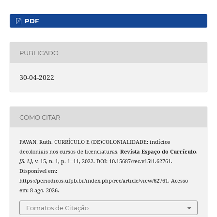
PDF
PUBLICADO
30-04-2022
COMO CITAR
PAVAN, Ruth. CURRÍCULO E (DE)COLONIALIDADE: indícios
decoloniais nos cursos de licenciaturas.
Revista Espaço do Currículo
,
[S. l.]
, v. 15, n. 1, p. 1–11, 2022. DOI: 10.15687/rec.v15i1.62761.
Disponível em:
https://periodicos.ufpb.br/index.php/rec/article/view/62761. Acesso
em: 8 ago. 2026.
Fomatos de Citação