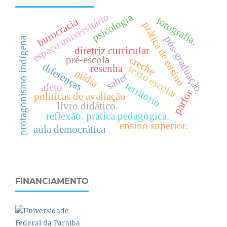
espaço universitário
psicologia
fotografia.
burocracia
prática de ensino
pós-graduação
protagonismo indígena
diretriz curricular
creche
pré-escola
diferenças
resenha
texto escolar
mídia
saber
território
afeto
parfor
políticas de avaliação
livro didático.
reflexão. prática pedagógica.
ensino superior.
aula democrática
FINANCIAMENTO