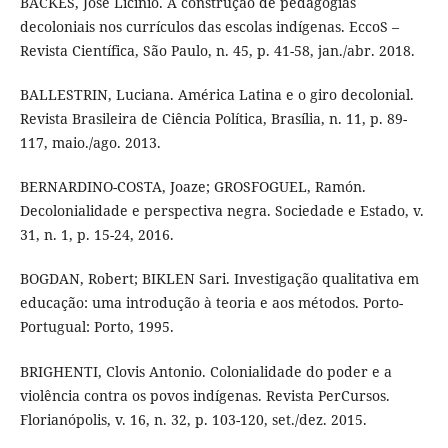
BACKES, José Licínio. A construção de pedagogias
decoloniais nos currículos das escolas indígenas. EccoS –
Revista Científica, São Paulo, n. 45, p. 41-58, jan./abr. 2018.
BALLESTRIN, Luciana. América Latina e o giro decolonial.
Revista Brasileira de Ciência Política, Brasília, n. 11, p. 89-
117, maio./ago. 2013.
BERNARDINO-COSTA, Joaze; GROSFOGUEL, Ramón.
Decolonialidade e perspectiva negra. Sociedade e Estado, v.
31, n. 1, p. 15-24, 2016.
BOGDAN, Robert; BIKLEN Sari. Investigação qualitativa em
educação: uma introdução à teoria e aos métodos. Porto-
Portugual: Porto, 1995.
BRIGHENTI, Clovis Antonio. Colonialidade do poder e a
violência contra os povos indígenas. Revista PerCursos.
Florianópolis, v. 16, n. 32, p. 103-120, set./dez. 2015.