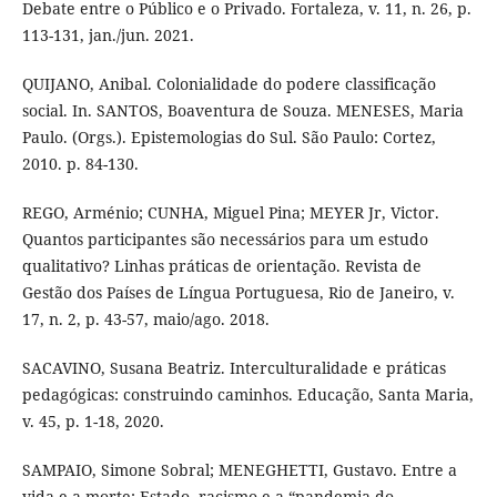
Debate entre o Público e o Privado. Fortaleza, v. 11, n. 26, p.
113-131, jan./jun. 2021.
QUIJANO, Anibal. Colonialidade do podere classificação
social. In. SANTOS, Boaventura de Souza. MENESES, Maria
Paulo. (Orgs.). Epistemologias do Sul. São Paulo: Cortez,
2010. p. 84-130.
REGO, Arménio; CUNHA, Miguel Pina; MEYER Jr, Victor.
Quantos participantes são necessários para um estudo
qualitativo? Linhas práticas de orientação. Revista de
Gestão dos Países de Língua Portuguesa, Rio de Janeiro, v.
17, n. 2, p. 43-57, maio/ago. 2018.
SACAVINO, Susana Beatriz. Interculturalidade e práticas
pedagógicas: construindo caminhos. Educação, Santa Maria,
v. 45, p. 1-18, 2020.
SAMPAIO, Simone Sobral; MENEGHETTI, Gustavo. Entre a
vida e a morte: Estado, racismo e a “pandemia do