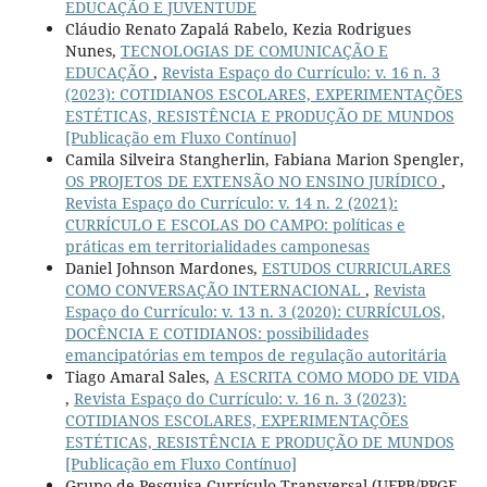
EDUCAÇÃO E JUVENTUDE
Cláudio Renato Zapalá Rabelo, Kezia Rodrigues
Nunes,
TECNOLOGIAS DE COMUNICAÇÃO E
EDUCAÇÃO
,
Revista Espaço do Currículo: v. 16 n. 3
(2023): COTIDIANOS ESCOLARES, EXPERIMENTAÇÕES
ESTÉTICAS, RESISTÊNCIA E PRODUÇÃO DE MUNDOS
[Publicação em Fluxo Contínuo]
Camila Silveira Stangherlin, Fabiana Marion Spengler,
OS PROJETOS DE EXTENSÃO NO ENSINO JURÍDICO
,
Revista Espaço do Currículo: v. 14 n. 2 (2021):
CURRÍCULO E ESCOLAS DO CAMPO: políticas e
práticas em territorialidades camponesas
Daniel Johnson Mardones,
ESTUDOS CURRICULARES
COMO CONVERSAÇÃO INTERNACIONAL
,
Revista
Espaço do Currículo: v. 13 n. 3 (2020): CURRÍCULOS,
DOCÊNCIA E COTIDIANOS: possibilidades
emancipatórias em tempos de regulação autoritária
Tiago Amaral Sales,
A ESCRITA COMO MODO DE VIDA
,
Revista Espaço do Currículo: v. 16 n. 3 (2023):
COTIDIANOS ESCOLARES, EXPERIMENTAÇÕES
ESTÉTICAS, RESISTÊNCIA E PRODUÇÃO DE MUNDOS
[Publicação em Fluxo Contínuo]
Grupo de Pesquisa Currículo Transversal (UFPB/PPGE-