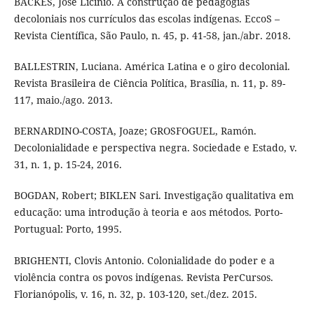
BACKES, José Licínio. A construção de pedagogias
decoloniais nos currículos das escolas indígenas. EccoS –
Revista Científica, São Paulo, n. 45, p. 41-58, jan./abr. 2018.
BALLESTRIN, Luciana. América Latina e o giro decolonial.
Revista Brasileira de Ciência Política, Brasília, n. 11, p. 89-
117, maio./ago. 2013.
BERNARDINO-COSTA, Joaze; GROSFOGUEL, Ramón.
Decolonialidade e perspectiva negra. Sociedade e Estado, v.
31, n. 1, p. 15-24, 2016.
BOGDAN, Robert; BIKLEN Sari. Investigação qualitativa em
educação: uma introdução à teoria e aos métodos. Porto-
Portugual: Porto, 1995.
BRIGHENTI, Clovis Antonio. Colonialidade do poder e a
violência contra os povos indígenas. Revista PerCursos.
Florianópolis, v. 16, n. 32, p. 103-120, set./dez. 2015.