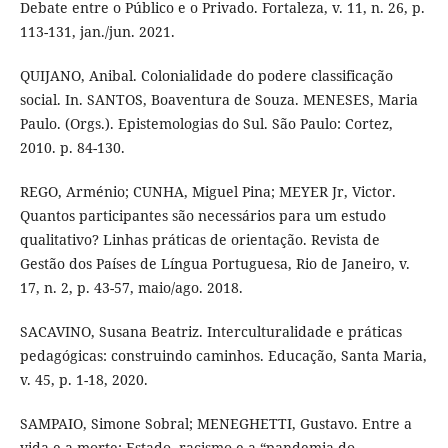
Debate entre o Público e o Privado. Fortaleza, v. 11, n. 26, p.
113-131, jan./jun. 2021.
QUIJANO, Anibal. Colonialidade do podere classificação
social. In. SANTOS, Boaventura de Souza. MENESES, Maria
Paulo. (Orgs.). Epistemologias do Sul. São Paulo: Cortez,
2010. p. 84-130.
REGO, Arménio; CUNHA, Miguel Pina; MEYER Jr, Victor.
Quantos participantes são necessários para um estudo
qualitativo? Linhas práticas de orientação. Revista de
Gestão dos Países de Língua Portuguesa, Rio de Janeiro, v.
17, n. 2, p. 43-57, maio/ago. 2018.
SACAVINO, Susana Beatriz. Interculturalidade e práticas
pedagógicas: construindo caminhos. Educação, Santa Maria,
v. 45, p. 1-18, 2020.
SAMPAIO, Simone Sobral; MENEGHETTI, Gustavo. Entre a
vida e a morte: Estado, racismo e a “pandemia do