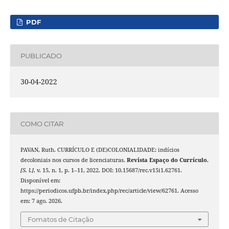
PDF
PUBLICADO
30-04-2022
COMO CITAR
PAVAN, Ruth. CURRÍCULO E (DE)COLONIALIDADE: indícios
decoloniais nos cursos de licenciaturas.
Revista Espaço do Currículo
,
[S. l.]
, v. 15, n. 1, p. 1–11, 2022. DOI: 10.15687/rec.v15i1.62761.
Disponível em:
https://periodicos.ufpb.br/index.php/rec/article/view/62761. Acesso
em: 7 ago. 2026.
Fomatos de Citação