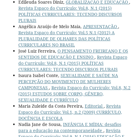
Edileuda Soares Diniz,
GLOBALIZAÇÃO E EDUCAÇÃO
,
Revista Espaço do Currículo: Vol.8, N.1 (2015)
POLÍTICAS CURRICULARES: TECENDO DISCURSOS
PLURAIS
Angélica Araújo de Melo Maia,
APRESENTAÇÃO
,
Revista Espaço do Currículo: Vol.5 N.1 (2012) A
PLURALIDADE DE OLHARES DAS POLÍTICAS
CURRICULARES NO BRASIL
José Luiz Ferreira,
O PENSAMENTO FREIREANO E OS
SENTIDOS DE EDUCAÇÃO E ENSINO
,
Revista Espaço
do Currículo: Vol.8, N.1 (2015) POLÍTICAS
CURRICULARES: TECENDO DISCURSOS PLURAIS
Isaura Isabel Conte,
SEXUALIDADE E SAÚDE NA
PERCEPÇÃO DO MOVIMENTO DE MULHERES
CAMPONESAS
,
Revista Espaço do Currículo: Vol.8, N.2
(2015) ESTUDOS SOBRE CORPO, GÊNERO,
SEXUALIDADE E CURRÍCULO
Maria Zuleide da Costa Pereira,
Editorial
,
Revista
Espaço do Currículo: Vol.1, n.2 (2009) CURRÍCULO,
DOCÊNCIA E ESCOLA
Nadia Jane de Sousa,
INFÂNCIA E MÍDIA: desafios
para a educação na contemporaneidade
,
Revista
Espaço do Currículo: Vol.9, N.1 (2016) EDUCAÇÃO E