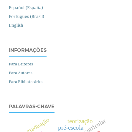
Español (España)
Português (Brasil)
English
INFORMAÇÕES
Para Leitores
Para Autores
Para Bibliotecários
PALAVRAS-CHAVE
pós-graduação
diretriz curricular
teorização
pré-escola