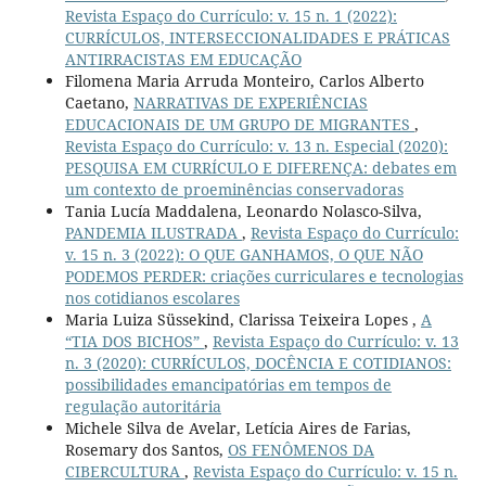
Revista Espaço do Currículo: v. 15 n. 1 (2022):
CURRÍCULOS, INTERSECCIONALIDADES E PRÁTICAS
ANTIRRACISTAS EM EDUCAÇÃO
Filomena Maria Arruda Monteiro, Carlos Alberto
Caetano,
NARRATIVAS DE EXPERIÊNCIAS
EDUCACIONAIS DE UM GRUPO DE MIGRANTES
,
Revista Espaço do Currículo: v. 13 n. Especial (2020):
PESQUISA EM CURRÍCULO E DIFERENÇA: debates em
um contexto de proeminências conservadoras
Tania Lucía Maddalena, Leonardo Nolasco-Silva,
PANDEMIA ILUSTRADA
,
Revista Espaço do Currículo:
v. 15 n. 3 (2022): O QUE GANHAMOS, O QUE NÃO
PODEMOS PERDER: criações curriculares e tecnologias
nos cotidianos escolares
Maria Luiza Süssekind, Clarissa Teixeira Lopes ,
A
“TIA DOS BICHOS”
,
Revista Espaço do Currículo: v. 13
n. 3 (2020): CURRÍCULOS, DOCÊNCIA E COTIDIANOS:
possibilidades emancipatórias em tempos de
regulação autoritária
Michele Silva de Avelar, Letícia Aires de Farias,
Rosemary dos Santos,
OS FENÔMENOS DA
CIBERCULTURA
,
Revista Espaço do Currículo: v. 15 n.