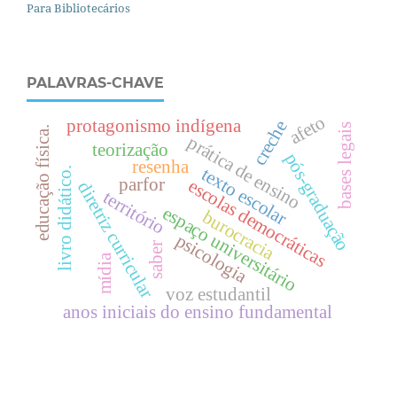
Para Bibliotecários
PALAVRAS-CHAVE
afeto
protagonismo indígena
creche
bases legais
.
prática de ensino
teorização
pós-graduação
resenha
texto escolar
livro didático.
e
d
u
c
a
ç
ã
o
f
í
s
i
c
a
parfor
escolas democráticas
diretriz curricular
território
espaço universitário
burocracia
psicologia
saber
mídia
voz estudantil
anos iniciais do ensino fundamental