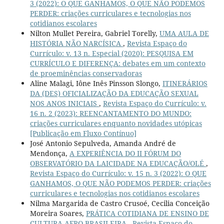
3 (2022): O QUE GANHAMOS, O QUE NÃO PODEMOS
PERDER: criações curriculares e tecnologias nos
cotidianos escolares
Nilton Mullet Pereira, Gabriel Torelly,
UMA AULA DE
HISTÓRIA NÃO NARCÍSICA
,
Revista Espaço do
Currículo: v. 13 n. Especial (2020): PESQUISA EM
CURRÍCULO E DIFERENÇA: debates em um contexto
de proeminências conservadoras
Aline Malagi, Iône Inês Pinsson Slongo,
ITINERÁRIOS
DA (DES) OFICIALIZAÇÃO DA EDUCAÇÃO SEXUAL
NOS ANOS INICIAIS
,
Revista Espaço do Currículo: v.
16 n. 2 (2023): REENCANTAMENTO DO MUNDO:
criações curriculares enquanto novidades utópicas
[Publicação em Fluxo Contínuo]
José Antonio Sepulveda, Amanda André de
Mendonça,
A EXPERIÊNCIA DO II FÓRUM DO
OBSERVATÓRIO DA LAICIDADE NA EDUCAÇÃO/OLÉ
,
Revista Espaço do Currículo: v. 15 n. 3 (2022): O QUE
GANHAMOS, O QUE NÃO PODEMOS PERDER: criações
curriculares e tecnologias nos cotidianos escolares
Nilma Margarida de Castro Crusoé, Cecilia Conceição
Moreira Soares,
PRÁTICA COTIDIANA DE ENSINO DE
CULTURA AFRO-BRASILEIRA
,
Revista Espaço do