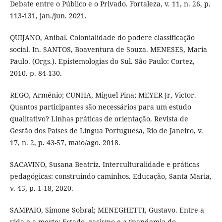
Debate entre o Público e o Privado. Fortaleza, v. 11, n. 26, p.
113-131, jan./jun. 2021.
QUIJANO, Anibal. Colonialidade do podere classificação
social. In. SANTOS, Boaventura de Souza. MENESES, Maria
Paulo. (Orgs.). Epistemologias do Sul. São Paulo: Cortez,
2010. p. 84-130.
REGO, Arménio; CUNHA, Miguel Pina; MEYER Jr, Victor.
Quantos participantes são necessários para um estudo
qualitativo? Linhas práticas de orientação. Revista de
Gestão dos Países de Língua Portuguesa, Rio de Janeiro, v.
17, n. 2, p. 43-57, maio/ago. 2018.
SACAVINO, Susana Beatriz. Interculturalidade e práticas
pedagógicas: construindo caminhos. Educação, Santa Maria,
v. 45, p. 1-18, 2020.
SAMPAIO, Simone Sobral; MENEGHETTI, Gustavo. Entre a
vida e a morte: Estado, racismo e a “pandemia do