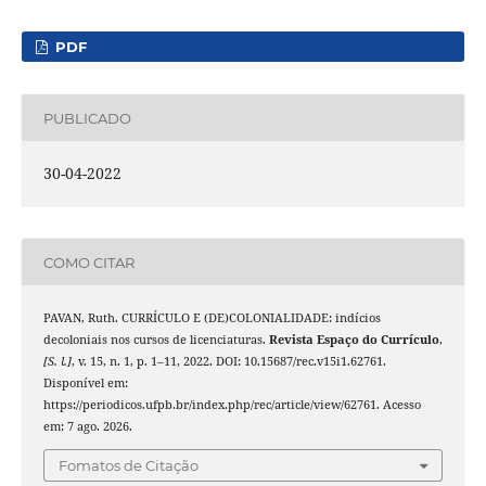
PDF
PUBLICADO
30-04-2022
COMO CITAR
PAVAN, Ruth. CURRÍCULO E (DE)COLONIALIDADE: indícios
decoloniais nos cursos de licenciaturas.
Revista Espaço do Currículo
,
[S. l.]
, v. 15, n. 1, p. 1–11, 2022. DOI: 10.15687/rec.v15i1.62761.
Disponível em:
https://periodicos.ufpb.br/index.php/rec/article/view/62761. Acesso
em: 7 ago. 2026.
Fomatos de Citação