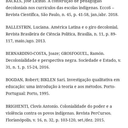
BACKES, José Licínio. A construção de pedagogias
decoloniais nos currículos das escolas indígenas. EccoS –
Revista Científica, São Paulo, n. 45, p. 41-58, jan./abr. 2018.
BALLESTRIN, Luciana. América Latina e o giro decolonial.
Revista Brasileira de Ciência Política, Brasília, n. 11, p. 89-
117, maio./ago. 2013.
BERNARDINO-COSTA, Joaze; GROSFOGUEL, Ramón.
Decolonialidade e perspectiva negra. Sociedade e Estado, v.
31, n. 1, p. 15-24, 2016.
BOGDAN, Robert; BIKLEN Sari. Investigação qualitativa em
educação: uma introdução à teoria e aos métodos. Porto-
Portugual: Porto, 1995.
BRIGHENTI, Clovis Antonio. Colonialidade do poder e a
violência contra os povos indígenas. Revista PerCursos.
Florianópolis, v. 16, n. 32, p. 103-120, set./dez. 2015.