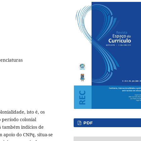
cenciaturas
onialidade, isto é, os
 período colonial
PDF
á também indícios de
m apoio do CNPq, situa-se