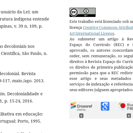
usuário da Lei: um
eratura indígena entende
Este trabalho está licenciado sob 
inas, v. 39 n. 109, p.
licença
Creative Commons Attribu
4.0 International License
.
Ao submeter um artigo à Rev
Espaço do Currículo (REC) e t
s decoloniais nos
aprovado, os autores concorda
Científica, São Paulo, n.
ceder, sem remuneração, os segui
direitos à Revista Espaço do Currí
os direitos de primeira publicaçã
permissão para que a REC redistr
ecolonial. Revista
esse artigo e seus metadados
89-117, maio./ago. 2013.
serviços de indexação e referênci
seus editores julguem apropriados
. Decolonialidade e
1, p. 15-24, 2016.
litativa em educação:
0
0
rtugual: Porto, 1995.