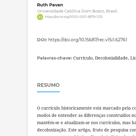
Ruth Pavan
Universidade Católica Dom Bosco, Brasil.
https://orcid.org/0000-0001-8979-1125
DOI:
https://doi.org/10.15687/rec.v15i1.62761
Currículo, Decolonialidade, Li
Palavras-chave:
RESUMO
O currículo historicamente está marcado pela col
modos de entender as diferenças construídos no
mantêm-se e atualizam-se nos currículos, mas h
decolonização. Este artigo, fruto de pesquisa co