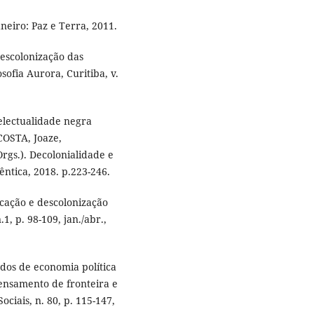
neiro: Paz e Terra, 2011.
escolonização das
sofia Aurora, Curitiba, v.
electualidade negra
COSTA, Joaze,
.). Decolonialidade e
ntica, 2018. p.223-246.
ucação e descolonização
1, p. 98-109, jan./abr.,
os de economia política
pensamento de fronteira e
ociais, n. 80, p. 115-147,