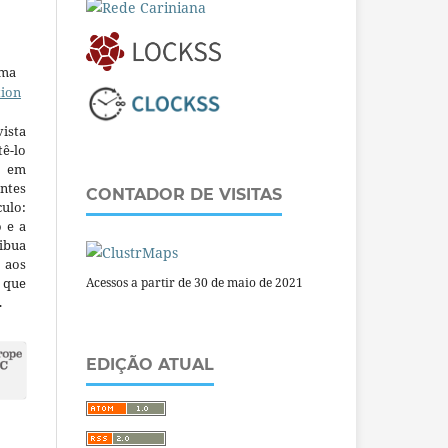
uma
tion
ista
ê-lo
m em
ntes
CONTADOR DE VISITAS
culo:
o e a
ibua
 aos
a que
Acessos a partir de 30 de maio de 2021
.
EDIÇÃO ATUAL