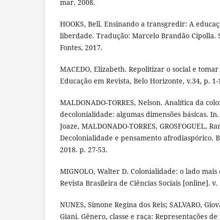
mar. 2008.
HOOKS, Bell. Ensinando a transgredir: A educa
liberdade. Tradução: Marcelo Brandão Cipolla.
Fontes, 2017.
MACEDO, Elizabeth. Repolitizar o social e tomar 
Educação em Revista, Belo Horizonte, v.34, p. 1-
MALDONADO-TORRES, Nelson. Analítica da colon
decolonialidade: algumas dimensões básicas. 
Joaze, MALDONADO-TORRES, GROSFOGUEL, Ramó
Decolonialidade e pensamento afrodiaspórico. B
2018. p. 27-53.
MIGNOLO, Walter D. Colonialidade: o lado mais
Revista Brasileira de Ciências Sociais [online]. v. 
NUNES, Simone Regina dos Reis; SALVARO, Giova
Giani. Gênero, classe e raça: Representações d