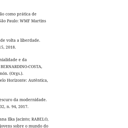
ção como prática de
 São Paulo: WMF Martins
de volta a liberdade.
15, 2018.
ialidade e da
In. BERNARDINO-COSTA,
n. (Orgs.).
elo Horizonte: Autêntica,
 escuro da modernidade.
32, n. 94, 2017.
na Ilka Jacinto; RABELO,
e jovens sobre o mundo do