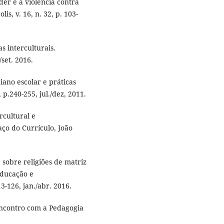
er e a violência contra
is, v. 16, n. 32, p. 103-
s interculturais.
/set. 2016.
iano escolar e práticas
 p.240-255, jul./dez, 2011.
rcultural e
aço do Currículo, João
sobre religiões de matriz
Educação e
3-126, jan./abr. 2016.
encontro com a Pedagogia