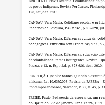
BRIGHENTI, Clovis Antonio. Colonialidade do pod
os povos indígenas. Revista PerCursos. Florianópol
120, set./dez. 2015.
CANDAU, Vera Maria. Cotidiano escolar e prática
Cadernos de Pesquisa, v.46 n.161, p.802-820, jul.
CANDAU, Vera Maria. Diferenças culturais, cotid
pedagógicas. Currículo sem Fronteiras, v.11, n.2,
CANDAU, Vera Maria. Diferenças, educação inte
decolonialidade: temas insurgentes. Revista Esp
Pessoa, v.13, n. Especial, p. 678-686, dez., 2020.
CONCEIÇÃO, Joanice Santos. Quando o assunto é 
africana: Lei 10.639∕2003. Revista da FAEEBA – 
Contemporaneidade, Salvador, v. 25, n. 45, p. 11
FREIRE, Paulo. Pedagogia da esperança: um re
do Oprimido. Rio de Janeiro: Paz e Terra, 1999.