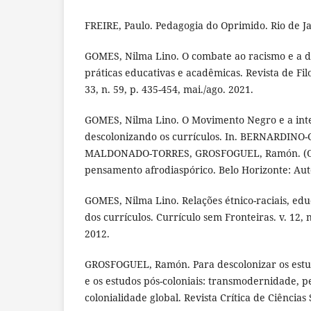
FREIRE, Paulo. Pedagogia do Oprimido. Rio de Ja
GOMES, Nilma Lino. O combate ao racismo e a d
práticas educativas e acadêmicas. Revista de Filo
33, n. 59, p. 435-454, mai./ago. 2021.
GOMES, Nilma Lino. O Movimento Negro e a int
descolonizando os currículos. In. BERNARDINO-
MALDONADO-TORRES, GROSFOGUEL, Ramón. (Orgs
pensamento afrodiaspórico. Belo Horizonte: Autê
GOMES, Nilma Lino. Relações étnico-raciais, ed
dos currículos. Currículo sem Fronteiras. v. 12, n.
2012.
GROSFOGUEL, Ramón. Para descolonizar os estud
e os estudos pós-coloniais: transmodernidade, 
colonialidade global. Revista Crítica de Ciências S