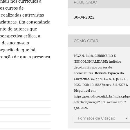
niais nos currículos a
PUBLICADO
es cursos de
 realizadas entrevistas
30-04-2022
nciaturas. Em consonância
unto de autores que
erspectiva crítica, a
COMO CITAR
s, destacam-se o
 negação de que há
PAVAN, Ruth. CURRÍCULO E
rcepção de que a presença
(DE)COLONIALIDADE: indícios
decoloniais nos cursos de
licenciaturas.
Revista Espaço do
Currículo
,
[S. l.]
, v. 15, n. 1, p. 1–11,
2022. DOI: 10.15687/rec.v15i1.62761.
Disponível em:
https://periodicos.ufpb.br/index.php/
ec/article/view/62761. Acesso em: 7
ago. 2026.
Fomatos de Citação