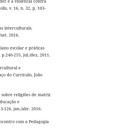
er e a violência contra
is, v. 16, n. 32, p. 103-
s interculturais.
/set. 2016.
iano escolar e práticas
 p.240-255, jul./dez, 2011.
rcultural e
aço do Currículo, João
sobre religiões de matriz
Educação e
3-126, jan./abr. 2016.
encontro com a Pedagogia