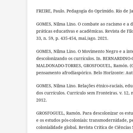
FREIRE, Paulo. Pedagogia do Oprimido. Rio de Ja
GOMES, Nilma Lino. O combate ao racismo e a d
práticas educativas e acadêmicas. Revista de Filo
33, n. 59, p. 435-454, mai./ago. 2021.
GOMES, Nilma Lino. O Movimento Negro e a int
descolonizando os currículos. In. BERNARDINO-
MALDONADO-TORRES, GROSFOGUEL, Ramón. (Orgs
pensamento afrodiaspórico. Belo Horizonte: Autê
GOMES, Nilma Lino. Relações étnico-raciais, ed
dos currículos. Currículo sem Fronteiras. v. 12, n.
2012.
GROSFOGUEL, Ramón. Para descolonizar os estud
e os estudos pós-coloniais: transmodernidade, 
colonialidade global. Revista Crítica de Ciências S