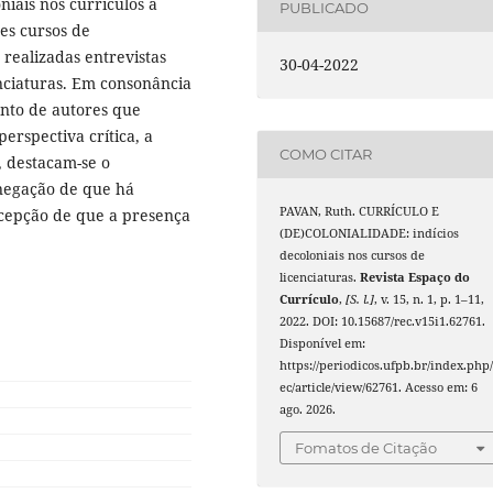
niais nos currículos a
PUBLICADO
es cursos de
 realizadas entrevistas
30-04-2022
nciaturas. Em consonância
unto de autores que
erspectiva crítica, a
COMO CITAR
s, destacam-se o
 negação de que há
PAVAN, Ruth. CURRÍCULO E
rcepção de que a presença
(DE)COLONIALIDADE: indícios
decoloniais nos cursos de
licenciaturas.
Revista Espaço do
Currículo
,
[S. l.]
, v. 15, n. 1, p. 1–11,
2022. DOI: 10.15687/rec.v15i1.62761.
Disponível em:
https://periodicos.ufpb.br/index.php/
ec/article/view/62761. Acesso em: 6
ago. 2026.
Fomatos de Citação