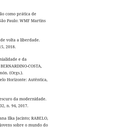
ção como prática de
 São Paulo: WMF Martins
de volta a liberdade.
15, 2018.
ialidade e da
In. BERNARDINO-COSTA,
n. (Orgs.).
elo Horizonte: Autêntica,
 escuro da modernidade.
32, n. 94, 2017.
na Ilka Jacinto; RABELO,
e jovens sobre o mundo do