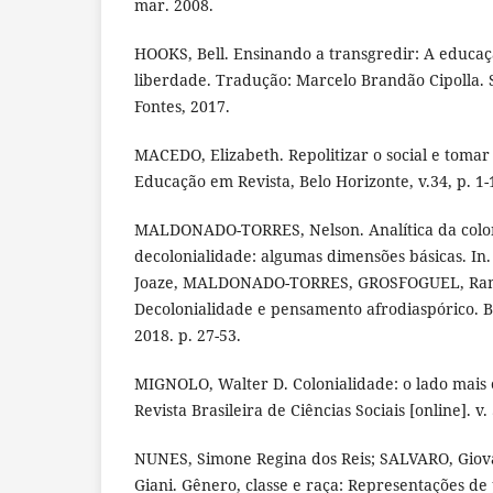
mar. 2008.
HOOKS, Bell. Ensinando a transgredir: A educa
liberdade. Tradução: Marcelo Brandão Cipolla.
Fontes, 2017.
MACEDO, Elizabeth. Repolitizar o social e tomar 
Educação em Revista, Belo Horizonte, v.34, p. 1-
MALDONADO-TORRES, Nelson. Analítica da colon
decolonialidade: algumas dimensões básicas. 
Joaze, MALDONADO-TORRES, GROSFOGUEL, Ramó
Decolonialidade e pensamento afrodiaspórico. B
2018. p. 27-53.
MIGNOLO, Walter D. Colonialidade: o lado mais
Revista Brasileira de Ciências Sociais [online]. v. 
NUNES, Simone Regina dos Reis; SALVARO, Giova
Giani. Gênero, classe e raça: Representações d