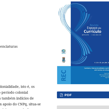
cenciaturas
onialidade, isto é, os
 período colonial
PDF
á também indícios de
m apoio do CNPq, situa-se