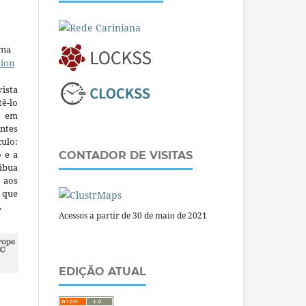
uma
tion
ista
ê-lo
m em
ntes
culo:
o e a
CONTADOR DE VISITAS
ibua
 aos
a que
.
Acessos a partir de 30 de maio de 2021
EDIÇÃO ATUAL