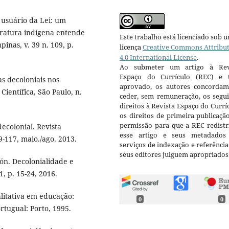
usuário da Lei: um
eratura indígena entende
Este trabalho está licenciado sob 
inas, v. 39 n. 109, p.
licença
Creative Commons Attribu
4.0 International License
.
Ao submeter um artigo à Rev
Espaço do Currículo (REC) e t
s decoloniais nos
aprovado, os autores concorda
Científica, São Paulo, n.
ceder, sem remuneração, os segui
direitos à Revista Espaço do Currí
os direitos de primeira publicaçã
permissão para que a REC redistr
ecolonial. Revista
esse artigo e seus metadados
89-117, maio./ago. 2013.
serviços de indexação e referênci
seus editores julguem apropriados
. Decolonialidade e
1, p. 15-24, 2016.
litativa em educação:
0
0
rtugual: Porto, 1995.