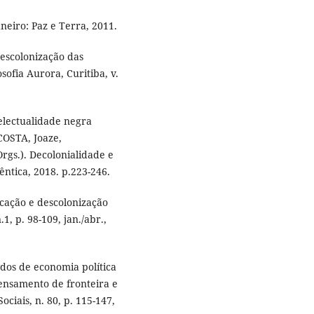
neiro: Paz e Terra, 2011.
escolonização das
sofia Aurora, Curitiba, v.
electualidade negra
COSTA, Joaze,
.). Decolonialidade e
ntica, 2018. p.223-246.
ucação e descolonização
1, p. 98-109, jan./abr.,
os de economia política
pensamento de fronteira e
ociais, n. 80, p. 115-147,