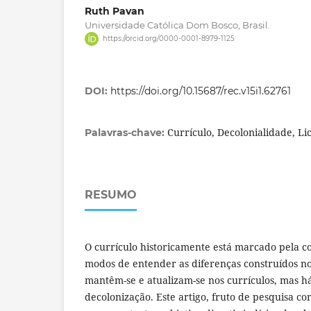
Ruth Pavan
Universidade Católica Dom Bosco, Brasil.
https://orcid.org/0000-0001-8979-1125
DOI:
https://doi.org/10.15687/rec.v15i1.62761
Currículo, Decolonialidade, Li
Palavras-chave:
RESUMO
O currículo historicamente está marcado pela col
modos de entender as diferenças construídos no
mantêm-se e atualizam-se nos currículos, mas h
decolonização. Este artigo, fruto de pesquisa co