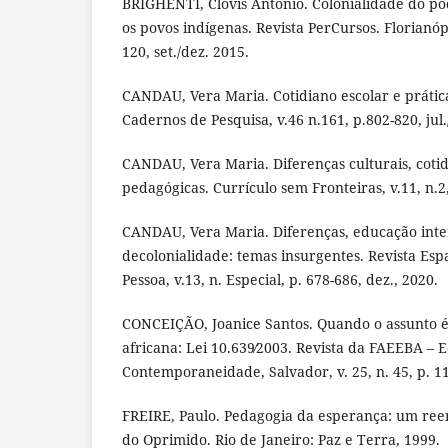
BRIGHENTI, Clovis Antonio. Colonialidade do pod
os povos indígenas. Revista PerCursos. Florianópol
120, set./dez. 2015.
CANDAU, Vera Maria. Cotidiano escolar e prática
Cadernos de Pesquisa, v.46 n.161, p.802-820, jul.
CANDAU, Vera Maria. Diferenças culturais, cotid
pedagógicas. Currículo sem Fronteiras, v.11, n.2,
CANDAU, Vera Maria. Diferenças, educação inte
decolonialidade: temas insurgentes. Revista Esp
Pessoa, v.13, n. Especial, p. 678-686, dez., 2020.
CONCEIÇÃO, Joanice Santos. Quando o assunto é 
africana: Lei 10.639∕2003. Revista da FAEEBA – 
Contemporaneidade, Salvador, v. 25, n. 45, p. 11
FREIRE, Paulo. Pedagogia da esperança: um re
do Oprimido. Rio de Janeiro: Paz e Terra, 1999.