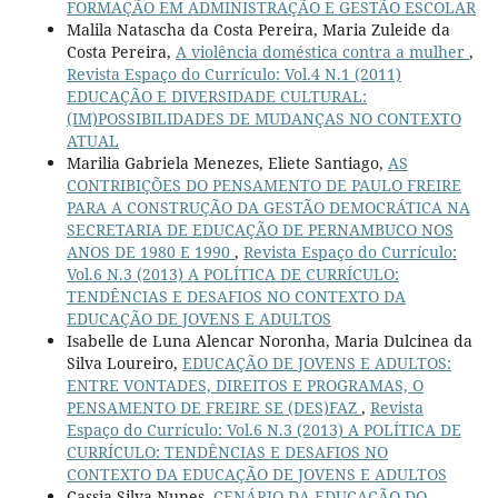
FORMAÇÃO EM ADMINISTRAÇÃO E GESTÃO ESCOLAR
Malila Natascha da Costa Pereira, Maria Zuleide da
Costa Pereira,
A violência doméstica contra a mulher
,
Revista Espaço do Currículo: Vol.4 N.1 (2011)
EDUCAÇÃO E DIVERSIDADE CULTURAL:
(IM)POSSIBILIDADES DE MUDANÇAS NO CONTEXTO
ATUAL
Marilia Gabriela Menezes, Eliete Santiago,
AS
CONTRIBIÇÕES DO PENSAMENTO DE PAULO FREIRE
PARA A CONSTRUÇÃO DA GESTÃO DEMOCRÁTICA NA
SECRETARIA DE EDUCAÇÃO DE PERNAMBUCO NOS
ANOS DE 1980 E 1990
,
Revista Espaço do Currículo:
Vol.6 N.3 (2013) A POLÍTICA DE CURRÍCULO:
TENDÊNCIAS E DESAFIOS NO CONTEXTO DA
EDUCAÇÃO DE JOVENS E ADULTOS
Isabelle de Luna Alencar Noronha, Maria Dulcinea da
Silva Loureiro,
EDUCAÇÃO DE JOVENS E ADULTOS:
ENTRE VONTADES, DIREITOS E PROGRAMAS, O
PENSAMENTO DE FREIRE SE (DES)FAZ
,
Revista
Espaço do Currículo: Vol.6 N.3 (2013) A POLÍTICA DE
CURRÍCULO: TENDÊNCIAS E DESAFIOS NO
CONTEXTO DA EDUCAÇÃO DE JOVENS E ADULTOS
Cassia Silva Nunes,
CENÁRIO DA EDUCAÇÃO DO