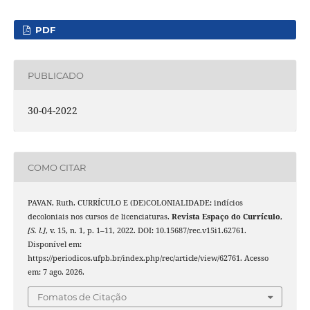
PDF
PUBLICADO
30-04-2022
COMO CITAR
PAVAN, Ruth. CURRÍCULO E (DE)COLONIALIDADE: indícios
decoloniais nos cursos de licenciaturas.
Revista Espaço do Currículo
,
[S. l.]
, v. 15, n. 1, p. 1–11, 2022. DOI: 10.15687/rec.v15i1.62761.
Disponível em:
https://periodicos.ufpb.br/index.php/rec/article/view/62761. Acesso
em: 7 ago. 2026.
Fomatos de Citação