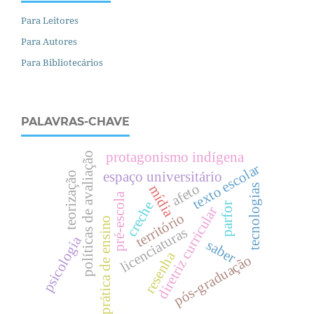
Para Leitores
Para Autores
Para Bibliotecários
PALAVRAS-CHAVE
protagonismo indígena
políticas de avaliação
texto escolar
espaço universitário
teorização
afeto
tecnologias
mídia
pré-escola
creche
parfor
diretriz curricular
território
prática de ensino
licenciaturas
psicologia
saber
resenha
pós-graduação