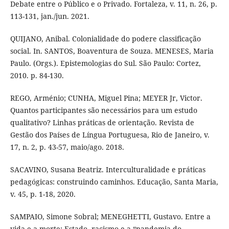
Debate entre o Público e o Privado. Fortaleza, v. 11, n. 26, p.
113-131, jan./jun. 2021.
QUIJANO, Anibal. Colonialidade do podere classificação
social. In. SANTOS, Boaventura de Souza. MENESES, Maria
Paulo. (Orgs.). Epistemologias do Sul. São Paulo: Cortez,
2010. p. 84-130.
REGO, Arménio; CUNHA, Miguel Pina; MEYER Jr, Victor.
Quantos participantes são necessários para um estudo
qualitativo? Linhas práticas de orientação. Revista de
Gestão dos Países de Língua Portuguesa, Rio de Janeiro, v.
17, n. 2, p. 43-57, maio/ago. 2018.
SACAVINO, Susana Beatriz. Interculturalidade e práticas
pedagógicas: construindo caminhos. Educação, Santa Maria,
v. 45, p. 1-18, 2020.
SAMPAIO, Simone Sobral; MENEGHETTI, Gustavo. Entre a
vida e a morte: Estado, racismo e a “pandemia do