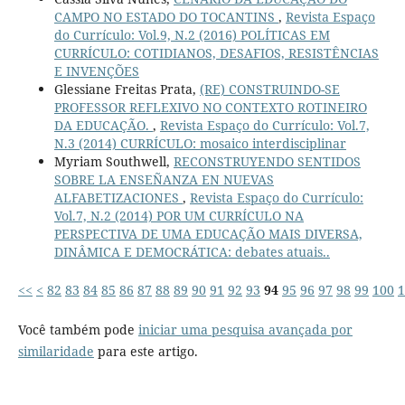
CAMPO NO ESTADO DO TOCANTINS
,
Revista Espaço
do Currículo: Vol.9, N.2 (2016) POLÍTICAS EM
CURRÍCULO: COTIDIANOS, DESAFIOS, RESISTÊNCIAS
E INVENÇÕES
Glessiane Freitas Prata,
(RE) CONSTRUINDO-SE
PROFESSOR REFLEXIVO NO CONTEXTO ROTINEIRO
DA EDUCAÇÃO.
,
Revista Espaço do Currículo: Vol.7,
N.3 (2014) CURRÍCULO: mosaico interdisciplinar
Myriam Southwell,
RECONSTRUYENDO SENTIDOS
SOBRE LA ENSEÑANZA EN NUEVAS
ALFABETIZACIONES
,
Revista Espaço do Currículo:
Vol.7, N.2 (2014) POR UM CURRÍCULO NA
PERSPECTIVA DE UMA EDUCAÇÃO MAIS DIVERSA,
DINÂMICA E DEMOCRÁTICA: debates atuais..
<<
<
82
83
84
85
86
87
88
89
90
91
92
93
94
95
96
97
98
99
100
1
Você também pode
iniciar uma pesquisa avançada por
similaridade
para este artigo.