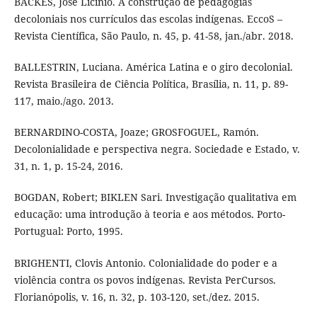
BACKES, José Licínio. A construção de pedagogias
decoloniais nos currículos das escolas indígenas. EccoS –
Revista Científica, São Paulo, n. 45, p. 41-58, jan./abr. 2018.
BALLESTRIN, Luciana. América Latina e o giro decolonial.
Revista Brasileira de Ciência Política, Brasília, n. 11, p. 89-
117, maio./ago. 2013.
BERNARDINO-COSTA, Joaze; GROSFOGUEL, Ramón.
Decolonialidade e perspectiva negra. Sociedade e Estado, v.
31, n. 1, p. 15-24, 2016.
BOGDAN, Robert; BIKLEN Sari. Investigação qualitativa em
educação: uma introdução à teoria e aos métodos. Porto-
Portugual: Porto, 1995.
BRIGHENTI, Clovis Antonio. Colonialidade do poder e a
violência contra os povos indígenas. Revista PerCursos.
Florianópolis, v. 16, n. 32, p. 103-120, set./dez. 2015.