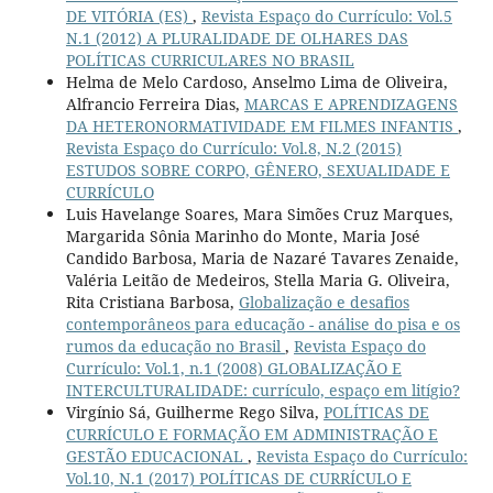
DE VITÓRIA (ES)
,
Revista Espaço do Currículo: Vol.5
N.1 (2012) A PLURALIDADE DE OLHARES DAS
POLÍTICAS CURRICULARES NO BRASIL
Helma de Melo Cardoso, Anselmo Lima de Oliveira,
Alfrancio Ferreira Dias,
MARCAS E APRENDIZAGENS
DA HETERONORMATIVIDADE EM FILMES INFANTIS
,
Revista Espaço do Currículo: Vol.8, N.2 (2015)
ESTUDOS SOBRE CORPO, GÊNERO, SEXUALIDADE E
CURRÍCULO
Luis Havelange Soares, Mara Simões Cruz Marques,
Margarida Sônia Marinho do Monte, Maria José
Candido Barbosa, Maria de Nazaré Tavares Zenaide,
Valéria Leitão de Medeiros, Stella Maria G. Oliveira,
Rita Cristiana Barbosa,
Globalização e desafios
contemporâneos para educação - análise do pisa e os
rumos da educação no Brasil
,
Revista Espaço do
Currículo: Vol.1, n.1 (2008) GLOBALIZAÇÃO E
INTERCULTURALIDADE: currículo, espaço em litígio?
Virgínio Sá, Guilherme Rego Silva,
POLÍTICAS DE
CURRÍCULO E FORMAÇÃO EM ADMINISTRAÇÃO E
GESTÃO EDUCACIONAL
,
Revista Espaço do Currículo:
Vol.10, N.1 (2017) POLÍTICAS DE CURRÍCULO E