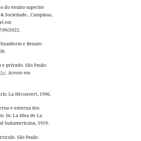
ão do ensino superior
o & Sociedade., Campinas,
vel em
7/06/2022.
 Chnaiderm e Renato
08.
 e privado. São Paulo:
.br
. Acesso em
ris: La Découvert, 1996.
erna e externa dos
m. In: La Idea de La
ial Sudamericana, 1959.
rículo. São Paulo: