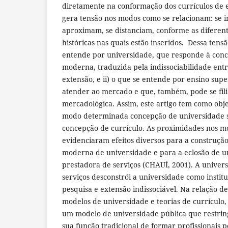
diretamente na conformação dos currículos de e
gera tensão nos modos como se relacionam: se i
aproximam, se distanciam, conforme as diferent
históricas nas quais estão inseridos. Dessa tensã
entende por universidade, que responde à con
moderna, traduzida pela indissociabilidade entr
extensão, e ii) o que se entende por ensino sup
atender ao mercado e que, também, pode se fil
mercadológica. Assim, este artigo tem como obj
modo determinada concepção de universidade s
concepção de currículo. As proximidades nos m
evidenciaram efeitos diversos para a construç
moderna de universidade e para a eclosão de 
prestadora de serviços (CHAUÍ, 2001). A univer
serviços desconstrói a universidade como institu
pesquisa e extensão indissociável. Na relação 
modelos de universidade e teorias de currículo
um modelo de universidade pública que restrin
sua função tradicional de formar profissionais p