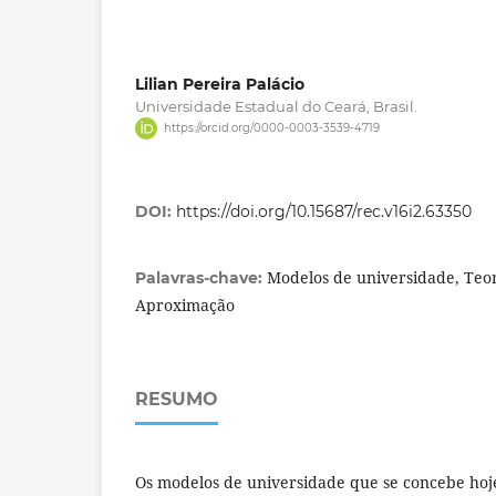
Lilian Pereira Palácio
Universidade Estadual do Ceará, Brasil.
https://orcid.org/0000-0003-3539-4719
DOI:
https://doi.org/10.15687/rec.v16i2.63350
Modelos de universidade, Teor
Palavras-chave:
Aproximação
RESUMO
Os modelos de universidade que se concebe hoj