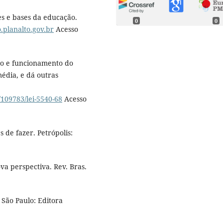
es e bases da educação.
0
0
o.planalto.gov.br
Acesso
ão e funcionamento do
média, e dá outras
/109783/lei-5540-68
Acesso
 de fazer. Petrópolis:
va perspectiva. Rev. Bras.
 São Paulo: Editora