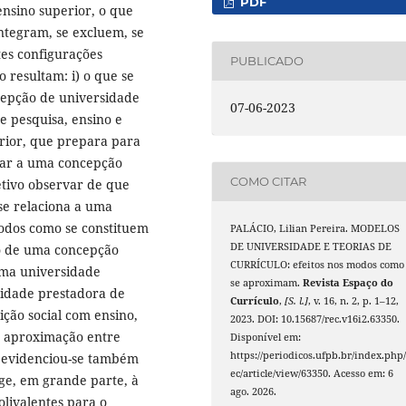
PDF
nsino superior, o que
ntegram, se excluem, se
es configurações
PUBLICADO
o resultam: i) o que se
cepção de universidade
07-06-2023
e pesquisa, ensino e
erior, que prepara para
iar a uma concepção
COMO CITAR
etivo observar de que
e relaciona a uma
odos como se constituem
PALÁCIO, Lilian Pereira. MODELOS
DE UNIVERSIDADE E TEORIAS DE
ão de uma concepção
CURRÍCULO: efeitos nos modos como
uma universidade
se aproximam.
Revista Espaço do
sidade prestadora de
Currículo
,
[S. l.]
, v. 16, n. 2, p. 1–12,
ição social com ensino,
2023. DOI: 10.15687/rec.v16i2.63350.
de aproximação entre
Disponível em:
https://periodicos.ufpb.br/index.php/
, evidenciou-se também
ec/article/view/63350. Acesso em: 6
ge, em grande parte, à
ago. 2026.
olivalentes para o