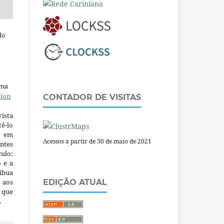
do
uma
tion
CONTADOR DE VISITAS
ista
ê-lo
m em
Acessos a partir de 30 de maio de 2021
ntes
culo:
o e a
ibua
 aos
EDIÇÃO ATUAL
a que
.