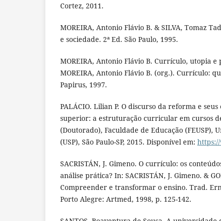
Cortez, 2011.
MOREIRA, Antonio Flávio B. & SILVA, Tomaz Tade
e sociedade. 2ª Ed. São Paulo, 1995.
MOREIRA, Antonio Flávio B. Currículo, utopia e
MOREIRA, Antonio Flávio B. (org.). Currículo: qu
Papirus, 1997.
PALÁCIO. Lilian P. O discurso da reforma e seus 
superior: a estruturação curricular em cursos d
(Doutorado), Faculdade de Educação (FEUSP), U
(USP), São Paulo-SP, 2015. Disponível em:
https:
SACRISTÁN, J. Gimeno. O currículo: os conteúd
análise prática? In: SACRISTÁN, J. Gimeno. & GO
Compreender e transformar o ensino. Trad. Ern
Porto Alegre: Artmed, 1998, p. 125-142.
SANTOS, Boaventura de Sousa. A universidade 