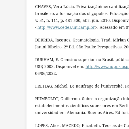
CHAVES, Vera Lúcia. Privatização/mercantilizaç
brasileiro: a formação dos oligopólios. Educaçã
v. 31, n. 111, p. 481-500, abr.-jun. 2010. Disponí
<
http://www.cedes.unicamp.br
>. Acessado em 0
DERRIDA, Jacques. Gramatologia. Trad. Mirian
Janini Ribeiro. 2ª Ed. São Paulo: Perspectivas, 20
DURHAM, E. O ensino superior no Brasil: público
USP, 2003. Disponível em:
http://www.nupps.usp
06/06/2022.
FREITAG, Michel. Le naufrage de l’université. Pa
HUMBOLDT, Guillermo. Sobre a organização int
estabelecimentos científicos superiores em Berli
universidad em Alemania. Buenos Aires: Editor
LOPES, Alice. MACEDO, Elizabeth. Teorias de Cur