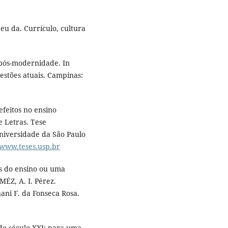
u da. Currículo, cultura
 pós-modernidade. In
estões atuais. Campinas:
efeitos no ensino
e Letras. Tese
niversidade da São Paulo
//www.teses.usp.br
os do ensino ou uma
MÉZ, A. I. Pérez.
ani F. da Fonseca Rosa.
do século XXI: para uma