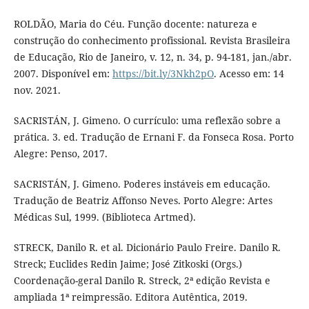
ROLDÃO, Maria do Céu. Função docente: natureza e
construção do conhecimento profissional. Revista Brasileira
de Educação, Rio de Janeiro, v. 12, n. 34, p. 94-181, jan./abr.
2007. Disponível em:
https://bit.ly/3Nkh2pO
. Acesso em: 14
nov. 2021.
SACRISTÁN, J. Gimeno. O currículo: uma reflexão sobre a
prática. 3. ed. Tradução de Ernani F. da Fonseca Rosa. Porto
Alegre: Penso, 2017.
SACRISTÁN, J. Gimeno. Poderes instáveis em educação.
Tradução de Beatriz Affonso Neves. Porto Alegre: Artes
Médicas Sul, 1999. (Biblioteca Artmed).
STRECK, Danilo R. et al. Dicionário Paulo Freire. Danilo R.
Streck; Euclides Redin Jaime; José Zitkoski (Orgs.)
Coordenação-geral Danilo R. Streck, 2ª edição Revista e
ampliada 1ª reimpressão. Editora Autêntica, 2019.