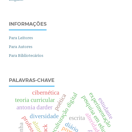
INFORMAÇÕES
Para Leitores
Para Autores
Para Bibliotecários
PALAVRAS-CHAVE
cibernética
experimentação
enculturação digital
poética
pesquisa em educação
estudante
teoria curricular
antonia darder
alteridade
diversidade
escrita
professor
aluno.
diário
resenha
tpack