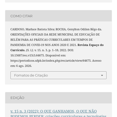
COMO CITAR
CARDOSO, Marluce Batista Silva; ROCHA, Genylton Odilon Rêgo da.
ORIENTAÇÕES OFICIAIS DA REDE MUNICIPAL DE EDUCAÇÃO DE
BELÉM PARA AS PRÁTICAS CURRICULARES EM TEMPOS DE
PANDEMIA DE COVID-19 NOS ANOS 2020 E 2021.
Revista Espaço do
Currículo
,
[S. l.]
, v. 15, n. 3, p. 1–18, 2022. DOI:
10.15687/rec.v15i3.64675. Disponível em:
https://periodicos.ufpb.br/index.php/rec/article/view/64675. Acesso
em: 6 ago. 2026.
Fomatos de Citação
EDIÇÃO
v. 15 n. 3 (2022): O QUE GANHAMOS, O QUE NÃO
PODEMOS PERDER: criações curriculares e tecnologias