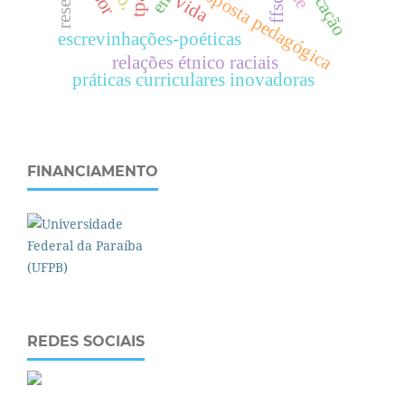
proposta pedagógica
vida
ffsd
escrevinhações-poéticas
relações étnico raciais
práticas curriculares inovadoras
FINANCIAMENTO
REDES SOCIAIS