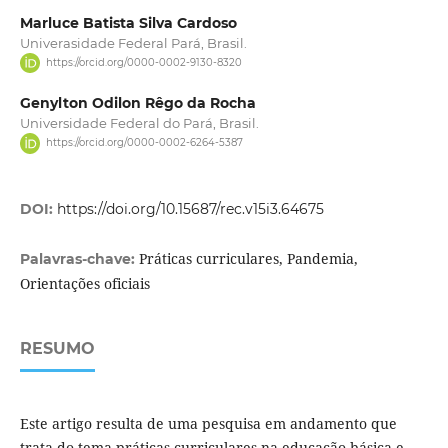
Marluce Batista Silva Cardoso
Univerasidade Federal Pará, Brasil.
https://orcid.org/0000-0002-9130-8320
Genylton Odilon Rêgo da Rocha
Universidade Federal do Pará, Brasil.
https://orcid.org/0000-0002-6264-5387
DOI:
https://doi.org/10.15687/rec.v15i3.64675
Práticas curriculares, Pandemia,
Palavras-chave:
Orientações oficiais
RESUMO
Este artigo resulta de uma pesquisa em andamento que
trata do tema práticas curriculares na educação básica e