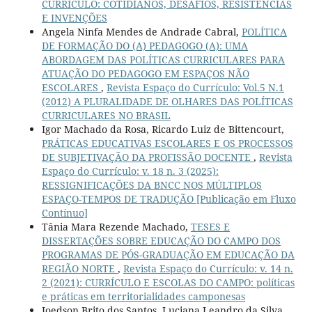
CURRÍCULO: COTIDIANOS, DESAFIOS, RESISTÊNCIAS
E INVENÇÕES
Angela Ninfa Mendes de Andrade Cabral,
POLÍTICA
DE FORMAÇÃO DO (A) PEDAGOGO (A): UMA
ABORDAGEM DAS POLÍTICAS CURRICULARES PARA
ATUAÇÃO DO PEDAGOGO EM ESPAÇOS NÃO
ESCOLARES
,
Revista Espaço do Currículo: Vol.5 N.1
(2012) A PLURALIDADE DE OLHARES DAS POLÍTICAS
CURRICULARES NO BRASIL
Igor Machado da Rosa, Ricardo Luiz de Bittencourt,
PRÁTICAS EDUCATIVAS ESCOLARES E OS PROCESSOS
DE SUBJETIVAÇÃO DA PROFISSÃO DOCENTE
,
Revista
Espaço do Currículo: v. 18 n. 3 (2025):
RESSIGNIFICAÇÕES DA BNCC NOS MÚLTIPLOS
ESPAÇO-TEMPOS DE TRADUÇÃO [Publicação em Fluxo
Contínuo]
Tânia Mara Rezende Machado,
TESES E
DISSERTAÇÕES SOBRE EDUCAÇÃO DO CAMPO DOS
PROGRAMAS DE PÓS-GRADUAÇÃO EM EDUCAÇÃO DA
REGIÃO NORTE
,
Revista Espaço do Currículo: v. 14 n.
2 (2021): CURRÍCULO E ESCOLAS DO CAMPO: políticas
e práticas em territorialidades camponesas
Joedson Brito dos Santos, Luciana Leandro da Silva,