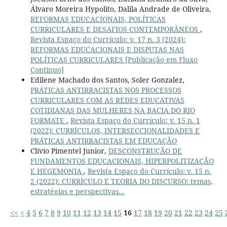
Álvaro Moreira Hypolito, Dalila Andrade de Oliveira,
REFORMAS EDUCACIONAIS, POLÍTICAS
CURRICULARES E DESAFIOS CONTEMPORÂNEOS
,
Revista Espaço do Currículo: v. 17 n. 3 (2024):
REFORMAS EDUCACIONAIS E DISPUTAS NAS
POLÍTICAS CURRICULARES [Publicação em Fluxo
Contínuo]
Edilene Machado dos Santos, Soler Gonzalez,
PRÁTICAS ANTIRRACISTAS NOS PROCESSOS
CURRICULARES COM AS REDES EDUCATIVAS
COTIDIANAS DAS MULHERES NA BACIA DO RIO
FORMATE
,
Revista Espaço do Currículo: v. 15 n. 1
(2022): CURRÍCULOS, INTERSECCIONALIDADES E
PRÁTICAS ANTIRRACISTAS EM EDUCAÇÃO
Clívio Pimentel Junior,
DESCONSTRUÇÃO DE
FUNDAMENTOS EDUCACIONAIS, HIPERPOLITIZAÇÃO
E HEGEMONIA
,
Revista Espaço do Currículo: v. 15 n.
2 (2022): CURRÍCULO E TEORIA DO DISCURSO: temas,
estratégias e perspectivas...
<<
<
4
5
6
7
8
9
10
11
12
13
14
15
16
17
18
19
20
21
22
23
24
25