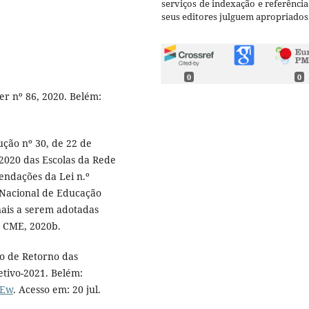
serviços de indexação e referênci
seus editores julguem apropriados
0
0
r nº 86, 2020. Belém:
ção nº 30, de 22 de
2020 das Escolas da Rede
ndações da Lei n.º
 Nacional de Educação
ais a serem adotadas
: CME, 2020b.
o de Retorno das
etivo-2021. Belém:
kEw
. Acesso em: 20 jul.