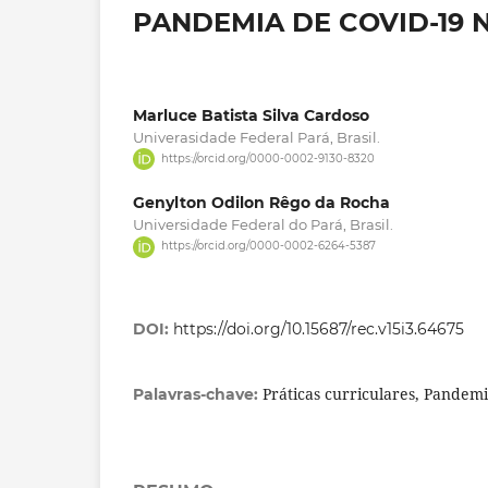
PANDEMIA DE COVID-19 N
Marluce Batista Silva Cardoso
Univerasidade Federal Pará, Brasil.
https://orcid.org/0000-0002-9130-8320
Genylton Odilon Rêgo da Rocha
Universidade Federal do Pará, Brasil.
https://orcid.org/0000-0002-6264-5387
DOI:
https://doi.org/10.15687/rec.v15i3.64675
Práticas curriculares, Pandemia
Palavras-chave: