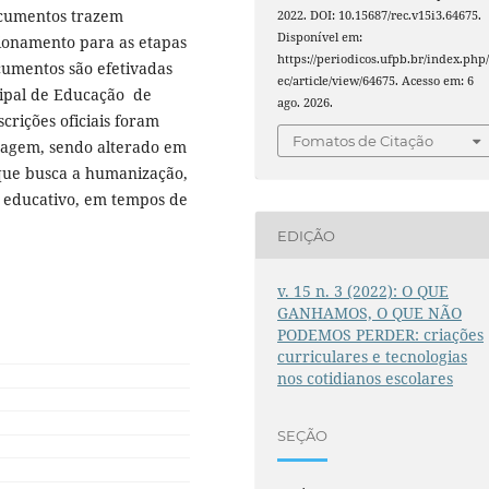
ocumentos trazem
2022. DOI: 10.15687/rec.v15i3.64675.
Disponível em:
cionamento para as etapas
https://periodicos.ufpb.br/index.php/
cumentos são efetivadas
ec/article/view/64675. Acesso em: 6
cipal de Educação de
ago. 2026.
crições oficiais foram
Fomatos de Citação
zagem, sendo alterado em
 que busca a humanização,
o educativo, em tempos de
EDIÇÃO
v. 15 n. 3 (2022): O QUE
GANHAMOS, O QUE NÃO
PODEMOS PERDER: criações
curriculares e tecnologias
nos cotidianos escolares
SEÇÃO