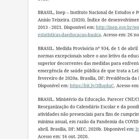
BRASIL, Inep – Instituto Nacional de Estudos e 
Anísio Teixeira. (2020). Índice de desenvolvime
2013 - 2021. Disponível em:
http://inep.gov.br/w
estatisticas-daeducacao-basica
. Acesso em: 26 no
BRASIL. Medida Provisória nº 934, de 1 de abril
normas excepcionais sobre o ano letivo da educ
superior decorrentes das medidas para enfrent
emergência de saúde pública de que trata a Lei 
fevereiro de 2020a. Brasília, DF: Presidência da
Disponível em:
https://bit.ly/3fhqduC
. Acesso em:
BRASIL. Ministério da Educação. Parecer CNE/CP
Reorganização do Calendário Escolar e da possi
atividades não presenciais para fins de cumpri
mínima anual, em razão da Pandemia da COVID
abril. Brasília, DF: MEC, 2020b. Disponível em:
h
Acesso em: 16 out. 2020.