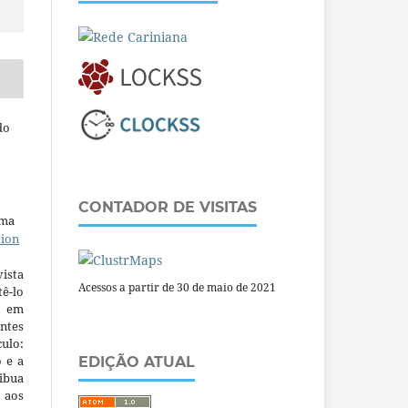
do
CONTADOR DE VISITAS
uma
tion
ista
Acessos a partir de 30 de maio de 2021
ê-lo
m em
ntes
culo:
o e a
EDIÇÃO ATUAL
ibua
 aos