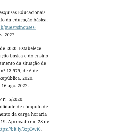
Pesquisas Educacionais
nto da educação básica.
eb/guest/sinopses-
v. 2022.
 de 2020. Estabelece
ação básica e do ensino
amento da situação de
nº 13.979, de 6 de
 República, 2020.
 16 ago. 2022.
 nº 5/2020.
bilidade de cômputo de
mento da carga horária
-19. Aprovado em 28 de
ttps://bit.ly/3zpBwI0
.