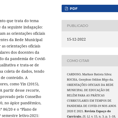
PDF
nto que trata do tema
PUBLICADO
e da seguinte indagação:
m as orientações oficiais
15-12-2022
centes da Rede Municipal
as orientações oficiais
ulares dos docentes da
do da pandemia de Covid-
COMO CITAR
litativa e trata-se de
na coleta de dados, tendo
CARDOSO, Marluce Batista Silva;
e de conteúdo. A
ROCHA, Genylton Odilon Rêgo da.
ores, como Yin (2015),
ORIENTAÇÕES OFICIAIS DA REDE
A partir desse recorte,
MUNICIPAL DE EDUCAÇÃO DE
BELÉM PARA AS PRÁTICAS
aprovado pelo Conselho
CURRICULARES EM TEMPOS DE
0, no ápice pandêmico,
PANDEMIA DE COVID-19 NOS ANOS
º 86/20 e o “Plano de
2020 E 2021.
Revista Espaço do
 semestre letivo-2021:
Currículo
,
[S. l.]
, v. 15, n. 3, p. 1–18,