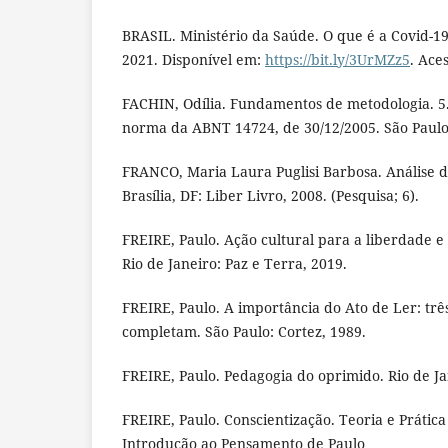
BRASIL. Ministério da Saúde. O que é a Covid-19?
2021. Disponível em:
https://bit.ly/3UrMZz5
. Ace
FACHIN, Odília. Fundamentos de metodologia. 5. 
norma da ABNT 14724, de 30/12/2005. São Paulo:
FRANCO, Maria Laura Puglisi Barbosa. Análise de
Brasília, DF: Liber Livro, 2008. (Pesquisa; 6).
FREIRE, Paulo. Ação cultural para a liberdade e o
Rio de Janeiro: Paz e Terra, 2019.
FREIRE, Paulo. A importância do Ato de Ler: três
completam. São Paulo: Cortez, 1989.
FREIRE, Paulo. Pedagogia do oprimido. Rio de Ja
FREIRE, Paulo. Conscientização. Teoria e Prátic
Introdução ao Pensamento de Paulo