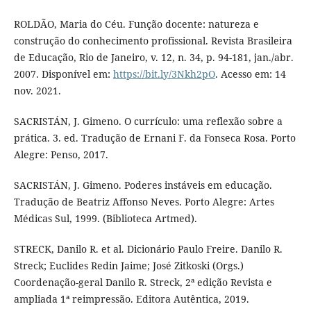
ROLDÃO, Maria do Céu. Função docente: natureza e
construção do conhecimento profissional. Revista Brasileira
de Educação, Rio de Janeiro, v. 12, n. 34, p. 94-181, jan./abr.
2007. Disponível em:
https://bit.ly/3Nkh2pO
. Acesso em: 14
nov. 2021.
SACRISTÁN, J. Gimeno. O currículo: uma reflexão sobre a
prática. 3. ed. Tradução de Ernani F. da Fonseca Rosa. Porto
Alegre: Penso, 2017.
SACRISTÁN, J. Gimeno. Poderes instáveis em educação.
Tradução de Beatriz Affonso Neves. Porto Alegre: Artes
Médicas Sul, 1999. (Biblioteca Artmed).
STRECK, Danilo R. et al. Dicionário Paulo Freire. Danilo R.
Streck; Euclides Redin Jaime; José Zitkoski (Orgs.)
Coordenação-geral Danilo R. Streck, 2ª edição Revista e
ampliada 1ª reimpressão. Editora Autêntica, 2019.