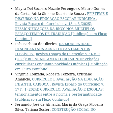
Mayra Del Socorro Nazate Perenguez, Mauro Gomes
da Costa, Adria Simone Duarte de Souza ,
EPISTEME E
DISCURSO NA EDUCAÇÃO ESCOLAR INDÍGENA
,
Revista Espaço do Currículo: v. 18 n. 3 (2025):
RESSIGNIFICAÇÕES DA BNCC NOS MÚLTIPLOS
ESPAÇO-TEMPOS DE TRADUÇÃO [Publicação em Fluxo
Contínuo]
Inês Barbosa de Oliveira,
DA MODERNIDADE
DESENCANTADA AOS REENCANTAMENTOS
POSSÍVEIS
,
Revista Espaço do Currículo: v. 16 n. 2
(2023): REENCANTAMENTO DO MUNDO: criações
curriculares enquanto novidades utópicas [Publicação
em Fluxo Contínuo]
Virgínia Louzada, Roberta Teixeira, Cristiane
Amancio,
CURRÍCULO E AVALIAÇÃO NA EDUCAÇÃO
INFANTIL CARIOCA
,
Revista Espaço do Currículo: v.
17 n. 1 (2024): CURRICULO, AVALIAÇÃO E ESCOLAS:
tensionamentos entre a norma e performatividade
[Publicação em Fluxo Contínuo]
Fernando José de Almeida, Maria da Graça Moreira
Silva, Tatiana Soster,
CONSTRUÇÃO SOCIAL DO