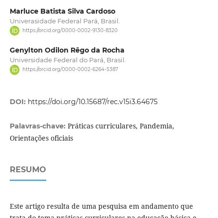
Marluce Batista Silva Cardoso
Univerasidade Federal Pará, Brasil.
https://orcid.org/0000-0002-9130-8320
Genylton Odilon Rêgo da Rocha
Universidade Federal do Pará, Brasil.
https://orcid.org/0000-0002-6264-5387
DOI:
https://doi.org/10.15687/rec.v15i3.64675
Práticas curriculares, Pandemia,
Palavras-chave:
Orientações oficiais
RESUMO
Este artigo resulta de uma pesquisa em andamento que
trata do tema práticas curriculares na educação básica e