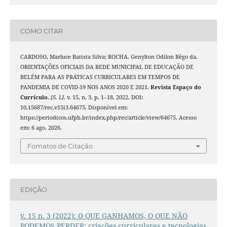
COMO CITAR
CARDOSO, Marluce Batista Silva; ROCHA, Genylton Odilon Rêgo da.
ORIENTAÇÕES OFICIAIS DA REDE MUNICIPAL DE EDUCAÇÃO DE
BELÉM PARA AS PRÁTICAS CURRICULARES EM TEMPOS DE
PANDEMIA DE COVID-19 NOS ANOS 2020 E 2021.
Revista Espaço do
Currículo
,
[S. l.]
, v. 15, n. 3, p. 1–18, 2022. DOI:
10.15687/rec.v15i3.64675. Disponível em:
https://periodicos.ufpb.br/index.php/rec/article/view/64675. Acesso
em: 6 ago. 2026.
Fomatos de Citação
EDIÇÃO
v. 15 n. 3 (2022): O QUE GANHAMOS, O QUE NÃO
PODEMOS PERDER: criações curriculares e tecnologias