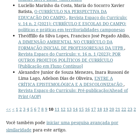
Lucielio Marinho da Costa, Maria do Socorro Xavier
Batista,
O CURRÍCULO NA PERSPECTIVA DA
EDUCAÇÃO DO CAMPO
,
Revista Espaço do Currículo:
v. 14 n. 2 (2021): CURRÍCULO E ESCOLAS DO CAMPO:
políticas e práticas em territorialidades camponesas
Theóffillo da Silva Lopes, Francisco José Pegado Abílio,
A DIMENSÃO AMBIENTAL NO CURRÍCULO DA
FORMAÇÃO INICIAL DE PROFESSORES/AS DA UFPB
,
Revista Espaço do Currículo: v. 16 n. 1 (2023): POR
OUTROS PROJETOS POLÍTICOS DE CURRÍCULO
[Publicação em Fluxo Contínuo]
Alexandre Junior de Souza Menezes, Inara Russoni de
Lima Lago, Adelson Dias de Oliveira,
ENTRE A
CRÍTICA EPISTEMOLÓGICA E A DESCOLONIZAÇÃO
,
Revista Espaço do Currículo: Pré-publicação/Ahead of
Print (AOP)
<<
<
1
2
3
4
5
6
7
8
9
10
11
12
13
14
15
16
17
18
19
20
21
22
23
2
Você também pode
iniciar uma pesquisa avançada por
similaridade
para este artigo.