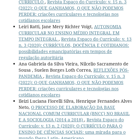
CURRÍCULO
,
Revista Espaço do Currículo: v. 15 n. 3
(2022): O QUE GANHAMOS, O QUE NÃO PODEMOS
PERDER: criações curriculares e tecnologias nos
cotidianos escolares
Leiri Ratti, Jane Mery Richter Voigt,
AUTONOMIA
CURRICULAR NO ENSINO MÉDIO INTEGRAL EM
TEMPO INTEGRAL
,
Revista Espaço do Currículo: v. 13
n. 3 (2020): CURRÍCULOS, DOCÊNCIA E COTIDIANOS:
possibilidades emancipatórias em tempos de
regulação autoritária
Ana Gabriela da Silva Vieira, Nilcelio Sacramento de
Sousa , Suelen Borges Loth Correa,
REFLEXÕES PÓS-
PANDEMIA
,
Revista Espaço do Currículo: v. 15 n. 3
(2022): O QUE GANHAMOS, O QUE NÃO PODEMOS
PERDER: criações curriculares e tecnologias nos
cotidianos escolares
Ileizi Luciana Fiorelli Silva, Henrique Fernandes Alves
Neto,
O PROCESSO DE ELABORAÇÃO DA BASE
NACIONAL COMUM CURRICULAR (BNCC) NO BRASIL
E A SOCIOLOGIA (2014 a 2018)
,
Revista Espaço do
Currículo: v. 13 n. 2 (2020): O CURRÍCULO PARA O
ENSINO DE CIÊNCIAS SOCIAIS: uma mirada para o
mundo Ibero Latin- Americano