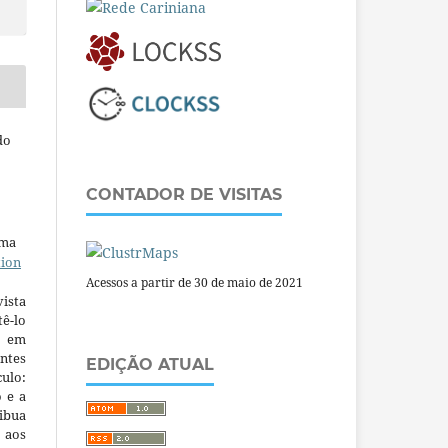
do
CONTADOR DE VISITAS
uma
tion
Acessos a partir de 30 de maio de 2021
ista
ê-lo
m em
ntes
EDIÇÃO ATUAL
culo:
o e a
ibua
 aos