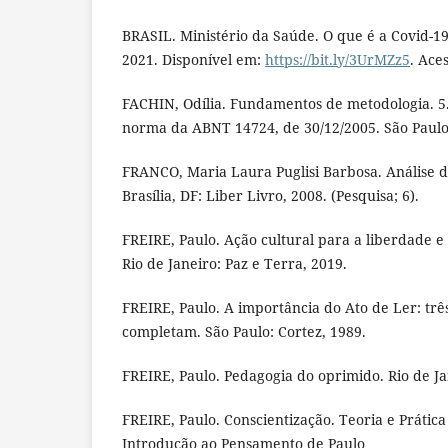
BRASIL. Ministério da Saúde. O que é a Covid-19?
2021. Disponível em:
https://bit.ly/3UrMZz5
. Ace
FACHIN, Odília. Fundamentos de metodologia. 5. 
norma da ABNT 14724, de 30/12/2005. São Paulo:
FRANCO, Maria Laura Puglisi Barbosa. Análise de
Brasília, DF: Liber Livro, 2008. (Pesquisa; 6).
FREIRE, Paulo. Ação cultural para a liberdade e o
Rio de Janeiro: Paz e Terra, 2019.
FREIRE, Paulo. A importância do Ato de Ler: três
completam. São Paulo: Cortez, 1989.
FREIRE, Paulo. Pedagogia do oprimido. Rio de Ja
FREIRE, Paulo. Conscientização. Teoria e Prátic
Introdução ao Pensamento de Paulo