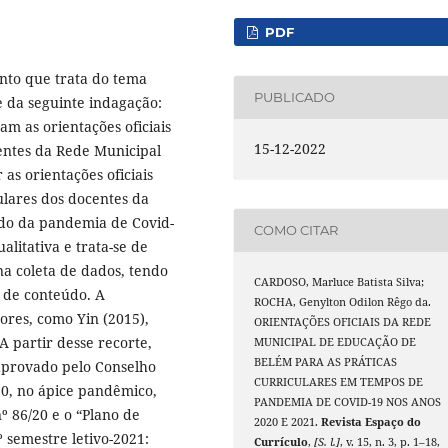
PDF
nto que trata do tema
PUBLICADO
e da seguinte indagação:
m as orientações oficiais
15-12-2022
centes da Rede Municipal
as orientações oficiais
ulares dos docentes da
do da pandemia de Covid-
COMO CITAR
litativa e trata-se de
na coleta de dados, tendo
CARDOSO, Marluce Batista Silva;
e de conteúdo. A
ROCHA, Genylton Odilon Rêgo da.
ores, como Yin (2015),
ORIENTAÇÕES OFICIAIS DA REDE
A partir desse recorte,
MUNICIPAL DE EDUCAÇÃO DE
BELÉM PARA AS PRÁTICAS
aprovado pelo Conselho
CURRICULARES EM TEMPOS DE
0, no ápice pandêmico,
PANDEMIA DE COVID-19 NOS ANOS
º 86/20 e o “Plano de
2020 E 2021.
Revista Espaço do
 semestre letivo-2021:
Currículo
,
[S. l.]
, v. 15, n. 3, p. 1–18,