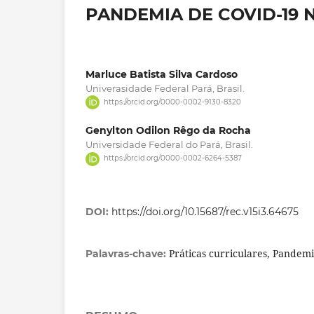
PANDEMIA DE COVID-19 N
Marluce Batista Silva Cardoso
Univerasidade Federal Pará, Brasil.
https://orcid.org/0000-0002-9130-8320
Genylton Odilon Rêgo da Rocha
Universidade Federal do Pará, Brasil.
https://orcid.org/0000-0002-6264-5387
DOI:
https://doi.org/10.15687/rec.v15i3.64675
Práticas curriculares, Pandemia
Palavras-chave: