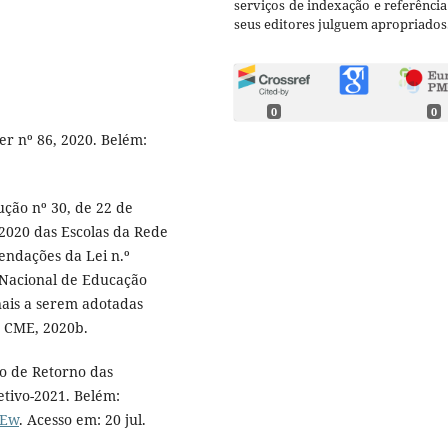
serviços de indexação e referênci
seus editores julguem apropriados
0
0
r nº 86, 2020. Belém:
ção nº 30, de 22 de
2020 das Escolas da Rede
ndações da Lei n.º
 Nacional de Educação
ais a serem adotadas
: CME, 2020b.
o de Retorno das
etivo-2021. Belém:
kEw
. Acesso em: 20 jul.