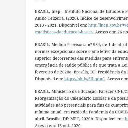
BRASIL, Inep – Instituto Nacional de Estudos e 
Anísio Teixeira. (2020). Índice de desenvolvime
2013 - 2021. Disponível em:
http://inep.gov.br/w
estatisticas-daeducacao-basica
. Acesso em: 26 no
BRASIL. Medida Provisória nº 934, de 1 de abril
normas excepcionais sobre o ano letivo da educ
superior decorrentes das medidas para enfrent
emergência de saúde pública de que trata a Lei 
fevereiro de 2020a. Brasília, DF: Presidência da
Disponível em:
https://bit.ly/3fhqduC
. Acesso em:
BRASIL. Ministério da Educação. Parecer CNE/CP
Reorganização do Calendário Escolar e da possi
atividades não presenciais para fins de cumpri
mínima anual, em razão da Pandemia da COVID
abril. Brasília, DF: MEC, 2020b. Disponível em:
h
Acesso em: 16 out. 2020.