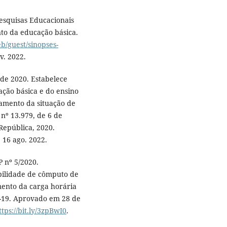
Pesquisas Educacionais
nto da educação básica.
eb/guest/sinopses-
v. 2022.
 de 2020. Estabelece
ação básica e do ensino
amento da situação de
nº 13.979, de 6 de
 República, 2020.
 16 ago. 2022.
 nº 5/2020.
bilidade de cômputo de
mento da carga horária
-19. Aprovado em 28 de
ttps://bit.ly/3zpBwI0
.