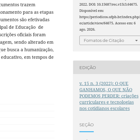
ocumentos trazem
2022. DOI: 10.15687/rec.v15i3.64675.
Disponível em:
cionamento para as etapas
https://periodicos.ufpb.br/index.php/
cumentos são efetivadas
ec/article/view/64675. Acesso em: 6
cipal de Educação de
ago. 2026.
crições oficiais foram
Fomatos de Citação
zagem, sendo alterado em
 que busca a humanização,
o educativo, em tempos de
EDIÇÃO
v. 15 n. 3 (2022): O QUE
GANHAMOS, O QUE NÃO
PODEMOS PERDER: criações
curriculares e tecnologias
nos cotidianos escolares
SEÇÃO