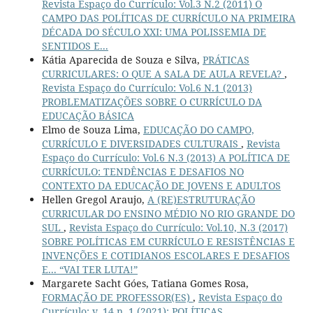
Revista Espaço do Currículo: Vol.3 N.2 (2011) O
CAMPO DAS POLÍTICAS DE CURRÍCULO NA PRIMEIRA
DÉCADA DO SÉCULO XXI: UMA POLISSEMIA DE
SENTIDOS E...
Kátia Aparecida de Souza e Silva,
PRÁTICAS
CURRICULARES: O QUE A SALA DE AULA REVELA?
,
Revista Espaço do Currículo: Vol.6 N.1 (2013)
PROBLEMATIZAÇÕES SOBRE O CURRÍCULO DA
EDUCAÇÃO BÁSICA
Elmo de Souza Lima,
EDUCAÇÃO DO CAMPO,
CURRÍCULO E DIVERSIDADES CULTURAIS
,
Revista
Espaço do Currículo: Vol.6 N.3 (2013) A POLÍTICA DE
CURRÍCULO: TENDÊNCIAS E DESAFIOS NO
CONTEXTO DA EDUCAÇÃO DE JOVENS E ADULTOS
Hellen Gregol Araujo,
A (RE)ESTRUTURAÇÃO
CURRICULAR DO ENSINO MÉDIO NO RIO GRANDE DO
SUL
,
Revista Espaço do Currículo: Vol.10, N.3 (2017)
SOBRE POLÍTICAS EM CURRÍCULO E RESISTÊNCIAS E
INVENÇÕES E COTIDIANOS ESCOLARES E DESAFIOS
E... “VAI TER LUTA!”
Margarete Sacht Góes, Tatiana Gomes Rosa,
FORMAÇÃO DE PROFESSOR(ES)
,
Revista Espaço do
Currículo: v. 14 n. 1 (2021): POLÍTICAS