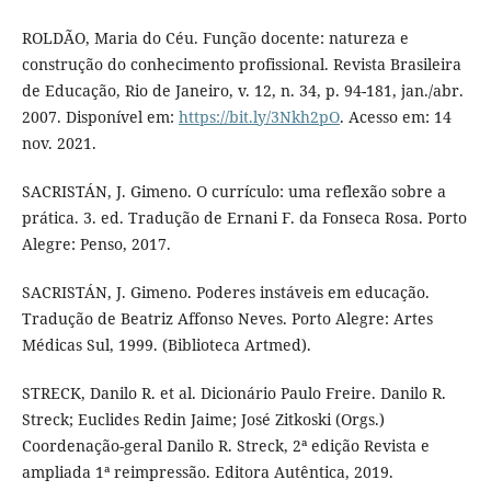
ROLDÃO, Maria do Céu. Função docente: natureza e
construção do conhecimento profissional. Revista Brasileira
de Educação, Rio de Janeiro, v. 12, n. 34, p. 94-181, jan./abr.
2007. Disponível em:
https://bit.ly/3Nkh2pO
. Acesso em: 14
nov. 2021.
SACRISTÁN, J. Gimeno. O currículo: uma reflexão sobre a
prática. 3. ed. Tradução de Ernani F. da Fonseca Rosa. Porto
Alegre: Penso, 2017.
SACRISTÁN, J. Gimeno. Poderes instáveis em educação.
Tradução de Beatriz Affonso Neves. Porto Alegre: Artes
Médicas Sul, 1999. (Biblioteca Artmed).
STRECK, Danilo R. et al. Dicionário Paulo Freire. Danilo R.
Streck; Euclides Redin Jaime; José Zitkoski (Orgs.)
Coordenação-geral Danilo R. Streck, 2ª edição Revista e
ampliada 1ª reimpressão. Editora Autêntica, 2019.