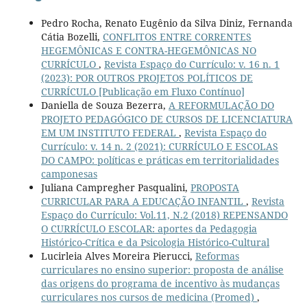
Pedro Rocha, Renato Eugênio da Silva Diniz, Fernanda
Cátia Bozelli,
CONFLITOS ENTRE CORRENTES
HEGEMÔNICAS E CONTRA-HEGEMÔNICAS NO
CURRÍCULO
,
Revista Espaço do Currículo: v. 16 n. 1
(2023): POR OUTROS PROJETOS POLÍTICOS DE
CURRÍCULO [Publicação em Fluxo Contínuo]
Daniella de Souza Bezerra,
A REFORMULAÇÃO DO
PROJETO PEDAGÓGICO DE CURSOS DE LICENCIATURA
EM UM INSTITUTO FEDERAL
,
Revista Espaço do
Currículo: v. 14 n. 2 (2021): CURRÍCULO E ESCOLAS
DO CAMPO: políticas e práticas em territorialidades
camponesas
Juliana Campregher Pasqualini,
PROPOSTA
CURRICULAR PARA A EDUCAÇÃO INFANTIL
,
Revista
Espaço do Currículo: Vol.11, N.2 (2018) REPENSANDO
O CURRÍCULO ESCOLAR: aportes da Pedagogia
Histórico-Crítica e da Psicologia Histórico-Cultural
Lucirleia Alves Moreira Pierucci,
Reformas
curriculares no ensino superior: proposta de análise
das origens do programa de incentivo às mudanças
curriculares nos cursos de medicina (Promed)
,