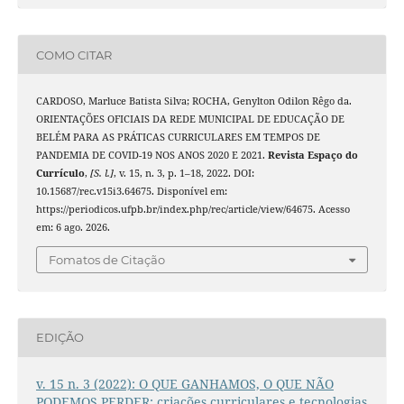
COMO CITAR
CARDOSO, Marluce Batista Silva; ROCHA, Genylton Odilon Rêgo da.
ORIENTAÇÕES OFICIAIS DA REDE MUNICIPAL DE EDUCAÇÃO DE
BELÉM PARA AS PRÁTICAS CURRICULARES EM TEMPOS DE
PANDEMIA DE COVID-19 NOS ANOS 2020 E 2021.
Revista Espaço do
Currículo
,
[S. l.]
, v. 15, n. 3, p. 1–18, 2022. DOI:
10.15687/rec.v15i3.64675. Disponível em:
https://periodicos.ufpb.br/index.php/rec/article/view/64675. Acesso
em: 6 ago. 2026.
Fomatos de Citação
EDIÇÃO
v. 15 n. 3 (2022): O QUE GANHAMOS, O QUE NÃO
PODEMOS PERDER: criações curriculares e tecnologias