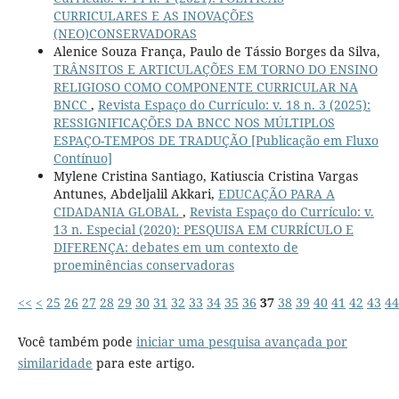
CURRICULARES E AS INOVAÇÕES
(NEO)CONSERVADORAS
Alenice Souza França, Paulo de Tássio Borges da Silva,
TRÂNSITOS E ARTICULAÇÕES EM TORNO DO ENSINO
RELIGIOSO COMO COMPONENTE CURRICULAR NA
BNCC
,
Revista Espaço do Currículo: v. 18 n. 3 (2025):
RESSIGNIFICAÇÕES DA BNCC NOS MÚLTIPLOS
ESPAÇO-TEMPOS DE TRADUÇÃO [Publicação em Fluxo
Contínuo]
Mylene Cristina Santiago, Katiuscia Cristina Vargas
Antunes, Abdeljalil Akkari,
EDUCAÇÃO PARA A
CIDADANIA GLOBAL
,
Revista Espaço do Currículo: v.
13 n. Especial (2020): PESQUISA EM CURRÍCULO E
DIFERENÇA: debates em um contexto de
proeminências conservadoras
<<
<
25
26
27
28
29
30
31
32
33
34
35
36
37
38
39
40
41
42
43
44
Você também pode
iniciar uma pesquisa avançada por
similaridade
para este artigo.