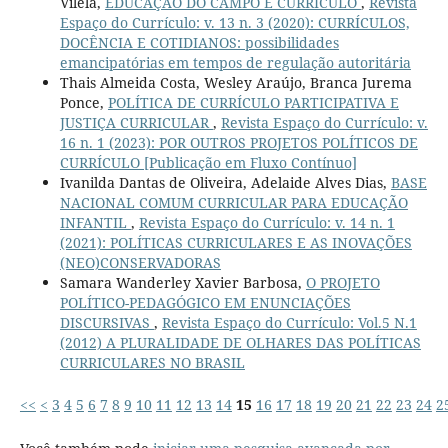
Vilela,
EDUCAÇÃO DO CAMPO E CURRÍCULO
,
Revista
Espaço do Currículo: v. 13 n. 3 (2020): CURRÍCULOS,
DOCÊNCIA E COTIDIANOS: possibilidades
emancipatórias em tempos de regulação autoritária
Thais Almeida Costa, Wesley Araújo, Branca Jurema
Ponce,
POLÍTICA DE CURRÍCULO PARTICIPATIVA E
JUSTIÇA CURRICULAR
,
Revista Espaço do Currículo: v.
16 n. 1 (2023): POR OUTROS PROJETOS POLÍTICOS DE
CURRÍCULO [Publicação em Fluxo Contínuo]
Ivanilda Dantas de Oliveira, Adelaide Alves Dias,
BASE
NACIONAL COMUM CURRICULAR PARA EDUCAÇÃO
INFANTIL
,
Revista Espaço do Currículo: v. 14 n. 1
(2021): POLÍTICAS CURRICULARES E AS INOVAÇÕES
(NEO)CONSERVADORAS
Samara Wanderley Xavier Barbosa,
O PROJETO
POLÍTICO-PEDAGÓGICO EM ENUNCIAÇÕES
DISCURSIVAS
,
Revista Espaço do Currículo: Vol.5 N.1
(2012) A PLURALIDADE DE OLHARES DAS POLÍTICAS
CURRICULARES NO BRASIL
<<
<
3
4
5
6
7
8
9
10
11
12
13
14
15
16
17
18
19
20
21
22
23
24
2