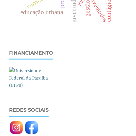
currículos
raça.
juventudes
contágio
gestão
educação urbana.
FINANCIAMENTO
REDES SOCIAIS