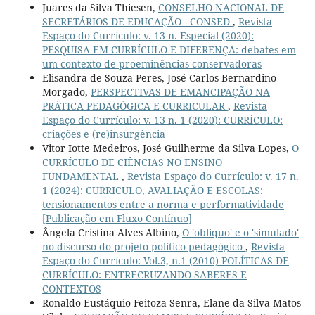
Juares da Silva Thiesen,
CONSELHO NACIONAL DE
SECRETÁRIOS DE EDUCAÇÃO - CONSED
,
Revista
Espaço do Currículo: v. 13 n. Especial (2020):
PESQUISA EM CURRÍCULO E DIFERENÇA: debates em
um contexto de proeminências conservadoras
Elisandra de Souza Peres, José Carlos Bernardino
Morgado,
PERSPECTIVAS DE EMANCIPAÇÃO NA
PRÁTICA PEDAGÓGICA E CURRICULAR
,
Revista
Espaço do Currículo: v. 13 n. 1 (2020): CURRÍCULO:
criações e (re)insurgência
Vitor Iotte Medeiros, José Guilherme da Silva Lopes,
O
CURRÍCULO DE CIÊNCIAS NO ENSINO
FUNDAMENTAL
,
Revista Espaço do Currículo: v. 17 n.
1 (2024): CURRICULO, AVALIAÇÃO E ESCOLAS:
tensionamentos entre a norma e performatividade
[Publicação em Fluxo Contínuo]
Ângela Cristina Alves Albino,
O 'obliquo' e o 'simulado'
no discurso do projeto político-pedagógico
,
Revista
Espaço do Currículo: Vol.3, n.1 (2010) POLÍTICAS DE
CURRÍCULO: ENTRECRUZANDO SABERES E
CONTEXTOS
Ronaldo Eustáquio Feitoza Senra, Elane da Silva Matos