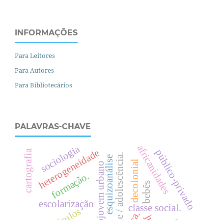
INFORMAÇÕES
Para Leitores
Para Autores
Para Bibliotecários
PALAVRAS-CHAVE
africanidades
sociologia
heterogeneidade
público-privado
cartografia
juventude / adolescência.
esquizoanálise
decolonial
projovem urbano
formação.
bebês
escolarização
classe social.