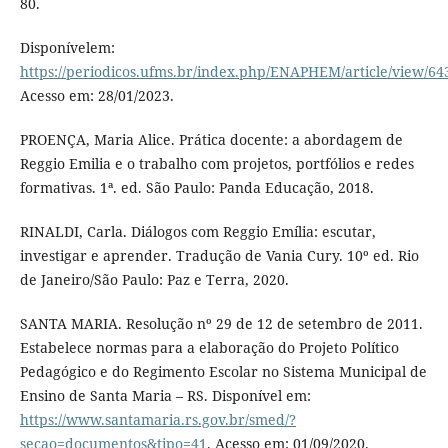
80.
Disponívelem:
https://periodicos.ufms.br/index.php/ENAPHEM/article/view/64
Acesso em: 28/01/2023.
PROENÇA, Maria Alice. Prática docente: a abordagem de
Reggio Emilia e o trabalho com projetos, portfólios e redes
formativas. 1ª. ed. São Paulo: Panda Educação, 2018.
RINALDI, Carla. Diálogos com Reggio Emília: escutar,
investigar e aprender. Tradução de Vania Cury. 10º ed. Rio
de Janeiro/São Paulo: Paz e Terra, 2020.
SANTA MARIA. Resolução nº 29 de 12 de setembro de 2011.
Estabelece normas para a elaboração do Projeto Político
Pedagógico e do Regimento Escolar no Sistema Municipal de
Ensino de Santa Maria – RS. Disponível em:
https://www.santamaria.rs.gov.br/smed/?
secao=documentos&tipo=41
. Acesso em: 01/09/2020.