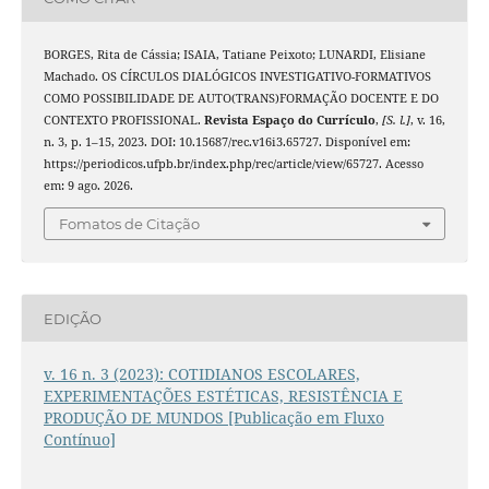
BORGES, Rita de Cássia; ISAIA, Tatiane Peixoto; LUNARDI, Elisiane
Machado. OS CÍRCULOS DIALÓGICOS INVESTIGATIVO-FORMATIVOS
COMO POSSIBILIDADE DE AUTO(TRANS)FORMAÇÃO DOCENTE E DO
CONTEXTO PROFISSIONAL.
Revista Espaço do Currículo
,
[S. l.]
, v. 16,
n. 3, p. 1–15, 2023. DOI: 10.15687/rec.v16i3.65727. Disponível em:
https://periodicos.ufpb.br/index.php/rec/article/view/65727. Acesso
em: 9 ago. 2026.
Fomatos de Citação
EDIÇÃO
v. 16 n. 3 (2023): COTIDIANOS ESCOLARES,
EXPERIMENTAÇÕES ESTÉTICAS, RESISTÊNCIA E
PRODUÇÃO DE MUNDOS [Publicação em Fluxo
Contínuo]