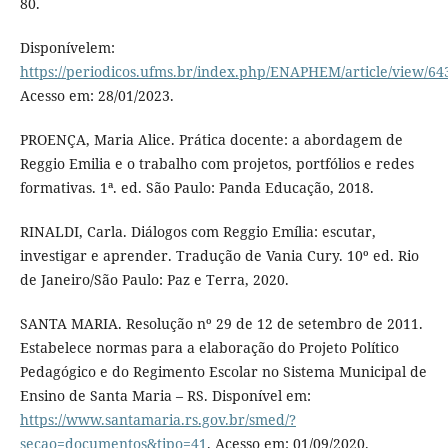
80.
Disponívelem:
https://periodicos.ufms.br/index.php/ENAPHEM/article/view/64
Acesso em: 28/01/2023.
PROENÇA, Maria Alice. Prática docente: a abordagem de
Reggio Emilia e o trabalho com projetos, portfólios e redes
formativas. 1ª. ed. São Paulo: Panda Educação, 2018.
RINALDI, Carla. Diálogos com Reggio Emília: escutar,
investigar e aprender. Tradução de Vania Cury. 10º ed. Rio
de Janeiro/São Paulo: Paz e Terra, 2020.
SANTA MARIA. Resolução nº 29 de 12 de setembro de 2011.
Estabelece normas para a elaboração do Projeto Político
Pedagógico e do Regimento Escolar no Sistema Municipal de
Ensino de Santa Maria – RS. Disponível em:
https://www.santamaria.rs.gov.br/smed/?
secao=documentos&tipo=41
. Acesso em: 01/09/2020.