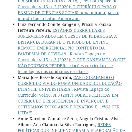
E A SOCIOLOGIA (2014 a 2018)
,
Revista Espaço do
Currículo: v. 13 n. 2 (2020): O CURRÍCULO PARA O
ENSINO DE CIÊNCIAS SOCIAIS: uma mirada para o
mundo Ibero Latin- Americano
Luiz Fernando Conde Sangenis, Priscilla Paixão
Ferreira Pereira,
ESTÁGIOS CURRICULARES
SUPERVISIONADOS EM CURSOS DE PEDAGOGIA A
DISTÂNCIA DURANTE O PERÍODO DE ENSINO
REMOTO EMERGENCIAL NO CONTEXTO DA
PANDEMIA DE COVID-19
,
Revista Espaço do
Currículo: v. 15 n. 3 (2022): O QUE GANHAMOS, O QUE
NÃO PODEMOS PERDER: criações curriculares e
tecnologias nos cotidianos escolares
Maria José Rassele Soprani,
CARTOGRAFANDO O
CURRÍCULO VIVIDO NUMA UNIDADE DE EDUCAÇÃO
INFANTIL UNIVERSITÁRIA
,
Revista Espaço do
Currículo: Vol.10, N.3 (2017) SOBRE POLÍTICAS EM
CURRÍCULO E RESISTÊNCIAS E INVENÇÕES E
COTIDIANOS ESCOLARES E DESAFIOS E... “VAI TER
LUTA!”
Anne Karoline Cantalice Sena, Angela Cristina Alves
Albino, Ana Cláudia da Silva Rodrigues,
REDES
POLÍTICAS QUE INFLUENCIARAM A ELABORAÇÃO DA