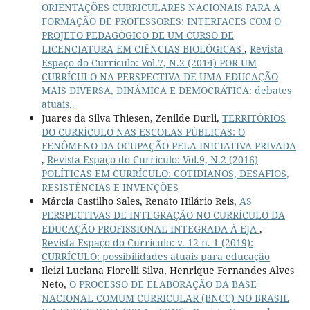
ORIENTAÇÕES CURRICULARES NACIONAIS PARA A
FORMAÇÃO DE PROFESSORES: INTERFACES COM O
PROJETO PEDAGÓGICO DE UM CURSO DE
LICENCIATURA EM CIÊNCIAS BIOLÓGICAS
,
Revista
Espaço do Currículo: Vol.7, N.2 (2014) POR UM
CURRÍCULO NA PERSPECTIVA DE UMA EDUCAÇÃO
MAIS DIVERSA, DINÂMICA E DEMOCRÁTICA: debates
atuais..
Juares da Silva Thiesen, Zenilde Durli,
TERRITÓRIOS
DO CURRÍCULO NAS ESCOLAS PÚBLICAS: O
FENÔMENO DA OCUPAÇÃO PELA INICIATIVA PRIVADA
,
Revista Espaço do Currículo: Vol.9, N.2 (2016)
POLÍTICAS EM CURRÍCULO: COTIDIANOS, DESAFIOS,
RESISTÊNCIAS E INVENÇÕES
Márcia Castilho Sales, Renato Hilário Reis,
AS
PERSPECTIVAS DE INTEGRAÇÃO NO CURRÍCULO DA
EDUCAÇÃO PROFISSIONAL INTEGRADA À EJA
,
Revista Espaço do Currículo: v. 12 n. 1 (2019):
CURRÍCULO: possibilidades atuais para educação
Ileizi Luciana Fiorelli Silva, Henrique Fernandes Alves
Neto,
O PROCESSO DE ELABORAÇÃO DA BASE
NACIONAL COMUM CURRICULAR (BNCC) NO BRASIL