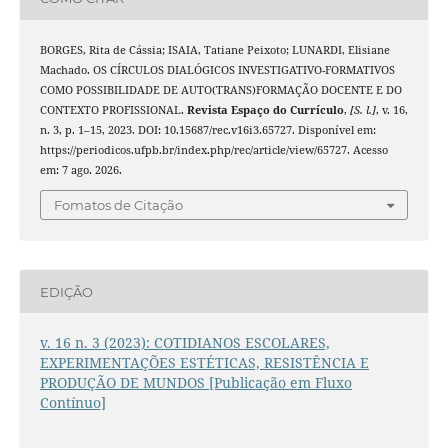
BORGES, Rita de Cássia; ISAIA, Tatiane Peixoto; LUNARDI, Elisiane
Machado. OS CÍRCULOS DIALÓGICOS INVESTIGATIVO-FORMATIVOS
COMO POSSIBILIDADE DE AUTO(TRANS)FORMAÇÃO DOCENTE E DO
CONTEXTO PROFISSIONAL.
Revista Espaço do Currículo
,
[S. l.]
, v. 16,
n. 3, p. 1–15, 2023. DOI: 10.15687/rec.v16i3.65727. Disponível em:
https://periodicos.ufpb.br/index.php/rec/article/view/65727. Acesso
em: 7 ago. 2026.
Fomatos de Citação
EDIÇÃO
v. 16 n. 3 (2023): COTIDIANOS ESCOLARES,
EXPERIMENTAÇÕES ESTÉTICAS, RESISTÊNCIA E
PRODUÇÃO DE MUNDOS [Publicação em Fluxo
Contínuo]