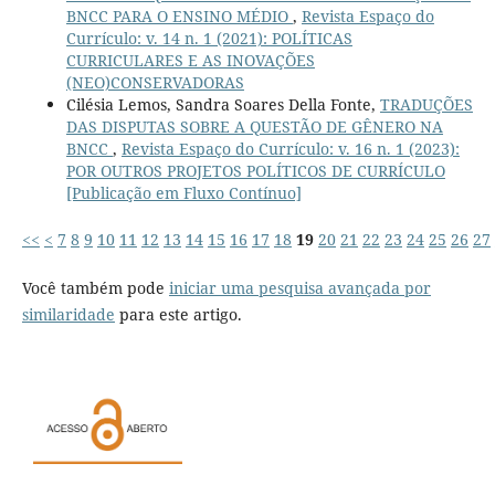
BNCC PARA O ENSINO MÉDIO
,
Revista Espaço do
Currículo: v. 14 n. 1 (2021): POLÍTICAS
CURRICULARES E AS INOVAÇÕES
(NEO)CONSERVADORAS
Cilésia Lemos, Sandra Soares Della Fonte,
TRADUÇÕES
DAS DISPUTAS SOBRE A QUESTÃO DE GÊNERO NA
BNCC
,
Revista Espaço do Currículo: v. 16 n. 1 (2023):
POR OUTROS PROJETOS POLÍTICOS DE CURRÍCULO
[Publicação em Fluxo Contínuo]
<<
<
7
8
9
10
11
12
13
14
15
16
17
18
19
20
21
22
23
24
25
26
27
Você também pode
iniciar uma pesquisa avançada por
similaridade
para este artigo.