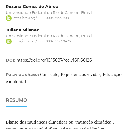
Rozana Gomes de Abreu
Universidade Federal do Rio de Janeiro, Brasil.
https://orcid.org/0000-0003-3744-9082
Juliana Milanez
Universidade Federal do Rio de Janeiro, Brasil.
https://orcid.org/0000-0002-0073-9476
DOI:
https://doi.org/10.15687/rec.v16i1.66126
Currículo, Experiências vividas, Educação
Palavras-chave:
Ambiental
RESUMO
Diante das mudanças climáticas ou “mutação climática”,
como Latour (2020) define, e do avanço da ideologia