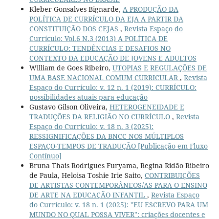
Kleber Gonsalves Bignarde,
A PRODUÇÃO DA
POLÍTICA DE CURRÍCULO DA EJA A PARTIR DA
CONSTITUIÇÃO DOS CEJAS
,
Revista Espaço do
Currículo: Vol.6 N.3 (2013) A POLÍTICA DE
CURRÍCULO: TENDÊNCIAS E DESAFIOS NO
CONTEXTO DA EDUCAÇÃO DE JOVENS E ADULTOS
William de Goes Ribeiro,
UTOPIAS E REGULAÇÕES DE
UMA BASE NACIONAL COMUM CURRICULAR
,
Revista
Espaço do Currículo: v. 12 n. 1 (2019): CURRÍCULO:
possibilidades atuais para educação
Gustavo Gilson Oliveira,
HETEROGENEIDADE E
TRADUÇÕES DA RELIGIÃO NO CURRÍCULO
,
Revista
Espaço do Currículo: v. 18 n. 3 (2025):
RESSIGNIFICAÇÕES DA BNCC NOS MÚLTIPLOS
ESPAÇO-TEMPOS DE TRADUÇÃO [Publicação em Fluxo
Contínuo]
Bruna Thais Rodrigues Furyama, Regina Ridão Ribeiro
de Paula, Heloisa Toshie Irie Saito,
CONTRIBUIÇÕES
DE ARTISTAS CONTEMPORÂNEOS/AS PARA O ENSINO
DE ARTE NA EDUCAÇÃO INFANTIL
,
Revista Espaço
do Currículo: v. 18 n. 1 (2025): "EU ESCREVO PARA UM
MUNDO NO QUAL POSSA VIVER": criações docentes e