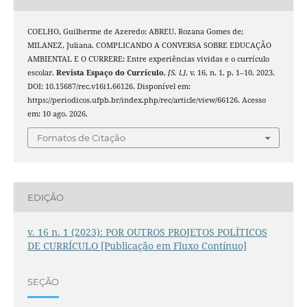
COELHO, Guilherme de Azeredo; ABREU, Rozana Gomes de;
MILANEZ, Juliana. COMPLICANDO A CONVERSA SOBRE EDUCAÇÃO
AMBIENTAL E O CURRERE: Entre experiências vividas e o currículo
escolar.
Revista Espaço do Currículo
,
[S. l.]
, v. 16, n. 1, p. 1–10, 2023.
DOI: 10.15687/rec.v16i1.66126. Disponível em:
https://periodicos.ufpb.br/index.php/rec/article/view/66126. Acesso
em: 10 ago. 2026.
Fomatos de Citação
EDIÇÃO
v. 16 n. 1 (2023): POR OUTROS PROJETOS POLÍTICOS
DE CURRÍCULO [Publicação em Fluxo Contínuo]
SEÇÃO