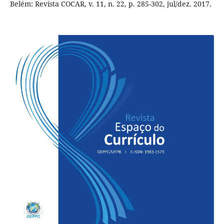
Belém: Revista COCAR, v. 11, n. 22, p. 285-302, jul/dez. 2017.