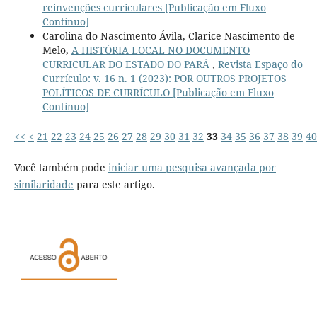
reinvenções curriculares [Publicação em Fluxo
Contínuo]
Carolina do Nascimento Ávila, Clarice Nascimento de
Melo,
A HISTÓRIA LOCAL NO DOCUMENTO
CURRICULAR DO ESTADO DO PARÁ
,
Revista Espaço do
Currículo: v. 16 n. 1 (2023): POR OUTROS PROJETOS
POLÍTICOS DE CURRÍCULO [Publicação em Fluxo
Contínuo]
<<
<
21
22
23
24
25
26
27
28
29
30
31
32
33
34
35
36
37
38
39
40
Você também pode
iniciar uma pesquisa avançada por
similaridade
para este artigo.