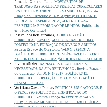
Almeida, Carlinda Leite,
MOVIMENTOS DE
TRADUÇÃO DAS POLÍTICAS-PRÁTICAS CURRICULARES
DOCENTES NO AGRESTE PERNAMBUCANO
,
Revista
Espaço do Currículo: v. 16 n. 3 (2023): COTIDIANOS
ESCOLARES, EXPERIMENTAÇÕES ESTÉTICAS,
RESISTÊNCIA E PRODUÇÃO DE MUNDOS [Publicação
em Fluxo Contínuo]
Joseval dos Reis Miranda,
A ORGANIZAÇÃO
CURRICULAR, AVALIAÇÃO E O TRABALHO COM O
PORTFÓLIO NA EDUCAÇÃO DE JOVENS E ADULTOS
,
Revista Espaço do Currículo: Vol.6 N.3 (2013) A
POLÍTICA DE CURRÍCULO: TENDÊNCIAS E DESAFIOS
NO CONTEXTO DA EDUCAÇÃO DE JOVENS E ADULTOS
Álvaro Ribeiro,
DA “ESCOLA NEOLIBERAL” À
NECESSIDADE DA SUA REINVENÇÃO
,
Revista Espaço
do Currículo: Vol.10, N.1 (2017) POLÍTICAS DE
CURRÍCULO E FORMAÇÃO EM ADMINISTRAÇÃO E
GESTÃO ESCOLAR
Veridiana Xavier Dantas,
POLÍTICAS EDUCACIONAIS E
O PROCESSO POLÍTICO DE SIGNIFICAÇÃO DO
CURRÍCULO
,
Revista Espaço do Currículo: Vol.5 N.1
(2012) A PLURALIDADE DE OLHARES DAS POLÍTICAS
CURRICULARES NO BRASIL