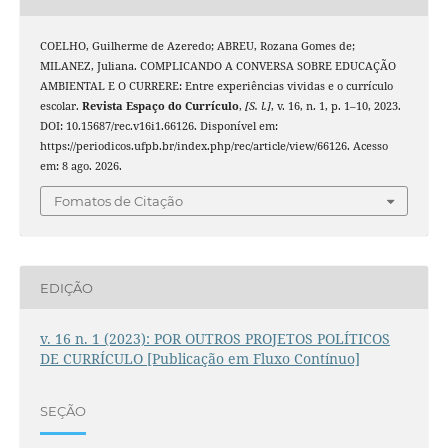
COELHO, Guilherme de Azeredo; ABREU, Rozana Gomes de;
MILANEZ, Juliana. COMPLICANDO A CONVERSA SOBRE EDUCAÇÃO
AMBIENTAL E O CURRERE: Entre experiências vividas e o currículo
escolar.
Revista Espaço do Currículo
,
[S. l.]
, v. 16, n. 1, p. 1–10, 2023.
DOI: 10.15687/rec.v16i1.66126. Disponível em:
https://periodicos.ufpb.br/index.php/rec/article/view/66126. Acesso
em: 8 ago. 2026.
Fomatos de Citação
EDIÇÃO
v. 16 n. 1 (2023): POR OUTROS PROJETOS POLÍTICOS
DE CURRÍCULO [Publicação em Fluxo Contínuo]
SEÇÃO