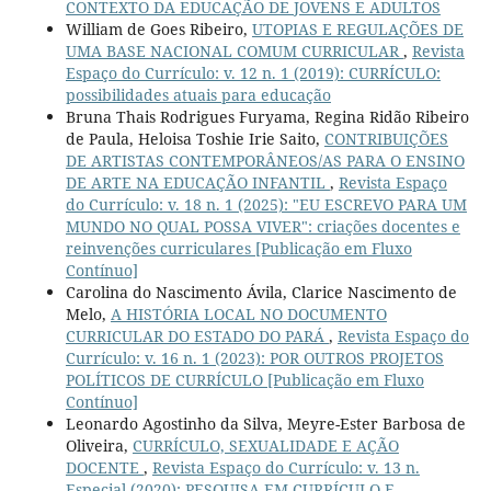
CONTEXTO DA EDUCAÇÃO DE JOVENS E ADULTOS
William de Goes Ribeiro,
UTOPIAS E REGULAÇÕES DE
UMA BASE NACIONAL COMUM CURRICULAR
,
Revista
Espaço do Currículo: v. 12 n. 1 (2019): CURRÍCULO:
possibilidades atuais para educação
Bruna Thais Rodrigues Furyama, Regina Ridão Ribeiro
de Paula, Heloisa Toshie Irie Saito,
CONTRIBUIÇÕES
DE ARTISTAS CONTEMPORÂNEOS/AS PARA O ENSINO
DE ARTE NA EDUCAÇÃO INFANTIL
,
Revista Espaço
do Currículo: v. 18 n. 1 (2025): "EU ESCREVO PARA UM
MUNDO NO QUAL POSSA VIVER": criações docentes e
reinvenções curriculares [Publicação em Fluxo
Contínuo]
Carolina do Nascimento Ávila, Clarice Nascimento de
Melo,
A HISTÓRIA LOCAL NO DOCUMENTO
CURRICULAR DO ESTADO DO PARÁ
,
Revista Espaço do
Currículo: v. 16 n. 1 (2023): POR OUTROS PROJETOS
POLÍTICOS DE CURRÍCULO [Publicação em Fluxo
Contínuo]
Leonardo Agostinho da Silva, Meyre-Ester Barbosa de
Oliveira,
CURRÍCULO, SEXUALIDADE E AÇÃO
DOCENTE
,
Revista Espaço do Currículo: v. 13 n.
Especial (2020): PESQUISA EM CURRÍCULO E