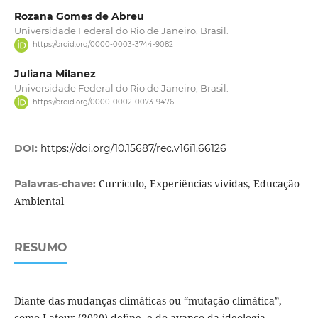
Rozana Gomes de Abreu
Universidade Federal do Rio de Janeiro, Brasil.
https://orcid.org/0000-0003-3744-9082
Juliana Milanez
Universidade Federal do Rio de Janeiro, Brasil.
https://orcid.org/0000-0002-0073-9476
DOI:
https://doi.org/10.15687/rec.v16i1.66126
Currículo, Experiências vividas, Educação
Palavras-chave:
Ambiental
RESUMO
Diante das mudanças climáticas ou “mutação climática”,
como Latour (2020) define, e do avanço da ideologia