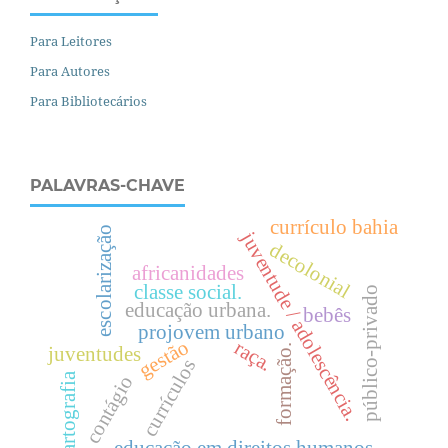
Para Leitores
Para Autores
Para Bibliotecários
PALAVRAS-CHAVE
currículo bahia
escolarização
juventude / adolescência.
decolonial
africanidades
classe social.
público-privado
educação urbana.
bebês
projovem urbano
gestão
raça.
formação.
juventudes
currículos
cartografia
contágio