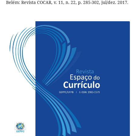
Belém: Revista COCAR, v. 11, n. 22, p. 285-302, jul/dez. 2017.