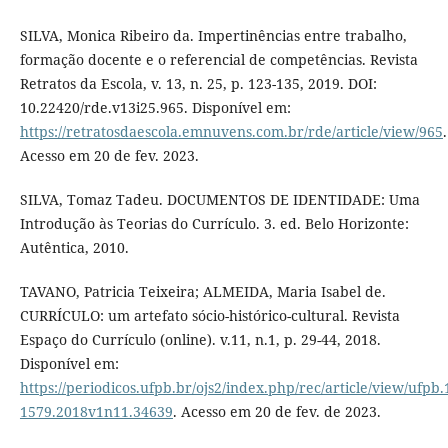
SILVA, Monica Ribeiro da. Impertinências entre trabalho,
formação docente e o referencial de competências. Revista
Retratos da Escola, v. 13, n. 25, p. 123-135, 2019. DOI:
10.22420/rde.v13i25.965. Disponível em:
https://retratosdaescola.emnuvens.com.br/rde/article/view/965
.
Acesso em 20 de fev. 2023.
SILVA, Tomaz Tadeu. DOCUMENTOS DE IDENTIDADE: Uma
Introdução às Teorias do Currículo. 3. ed. Belo Horizonte:
Autêntica, 2010.
TAVANO, Patricia Teixeira; ALMEIDA, Maria Isabel de.
CURRÍCULO: um artefato sócio-histórico-cultural. Revista
Espaço do Currículo (online). v.11, n.1, p. 29-44, 2018.
Disponível em:
https://periodicos.ufpb.br/ojs2/index.php/rec/article/view/ufpb.
1579.2018v1n11.34639
. Acesso em 20 de fev. de 2023.