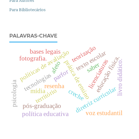
Para Autores
Para Bibliotecários
PALAVRAS-CHAVE
teorização
bases legais
políticas de avaliação
texto escolar
.
fotografia.
licenciaturas
prática de ensino
livro didático.
afeto
saber
e
d
u
c
a
ç
ã
o
f
í
s
i
c
a
parfor
tecnologias
psicologia
resenha
diretriz curricular
território
mídia
creche
pós-graduação
voz estudantil
política educativa