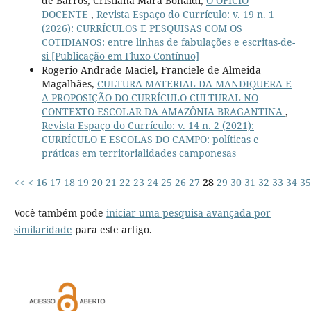
de Barros, Cristiana Mara Bonaldi,
O OFÍCIO
DOCENTE
,
Revista Espaço do Currículo: v. 19 n. 1
(2026): CURRÍCULOS E PESQUISAS COM OS
COTIDIANOS: entre linhas de fabulações e escritas-de-
si [Publicação em Fluxo Contínuo]
Rogerio Andrade Maciel, Franciele de Almeida
Magalhães,
CULTURA MATERIAL DA MANDIQUERA E
A PROPOSIÇÃO DO CURRÍCULO CULTURAL NO
CONTEXTO ESCOLAR DA AMAZÔNIA BRAGANTINA
,
Revista Espaço do Currículo: v. 14 n. 2 (2021):
CURRÍCULO E ESCOLAS DO CAMPO: políticas e
práticas em territorialidades camponesas
<<
<
16
17
18
19
20
21
22
23
24
25
26
27
28
29
30
31
32
33
34
35
Você também pode
iniciar uma pesquisa avançada por
similaridade
para este artigo.