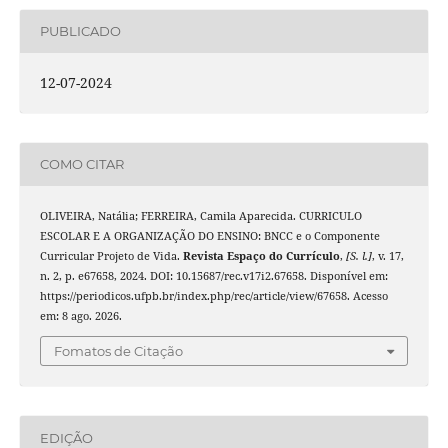
PUBLICADO
12-07-2024
COMO CITAR
OLIVEIRA, Natália; FERREIRA, Camila Aparecida. CURRICULO
ESCOLAR E A ORGANIZAÇÃO DO ENSINO: BNCC e o Componente
Curricular Projeto de Vida.
Revista Espaço do Currículo
,
[S. l.]
, v. 17,
n. 2, p. e67658, 2024. DOI: 10.15687/rec.v17i2.67658. Disponível em:
https://periodicos.ufpb.br/index.php/rec/article/view/67658. Acesso
em: 8 ago. 2026.
Fomatos de Citação
EDIÇÃO