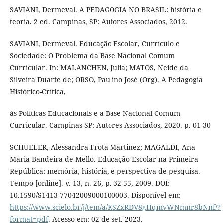
SAVIANI, Dermeval. A PEDAGOGIA NO BRASIL: história e
teoria. 2 ed. Campinas, SP: Autores Associados, 2012.
SAVIANI, Dermeval. Educação Escolar, Currículo e
Sociedade: O Problema da Base Nacional Comum
Curricular. In: MALANCHEN, Julia; MATOS, Neide da
Silveira Duarte de; ORSO, Paulino José (Org). A Pedagogia
Histórico-Crítica,
ás Políticas Educacionais e a Base Nacional Comum
Curricular. Campinas-SP: Autores Associados, 2020. p. 01-30
SCHUELER, Alessandra Frota Martinez; MAGALDI, Ana
Maria Bandeira de Mello. Educação Escolar na Primeira
República: memória, história, e perspectiva de pesquisa.
Tempo [online]. v. 13, n. 26, p. 32-55, 2009. DOI:
10.1590/S1413-77042009000100003. Disponível em:
https://www.scielo.br/j/tem/a/KSZxRDV8gHqmvWNmnr8bNnf/?
format=pdf
. Acesso em: 02 de set. 2023.