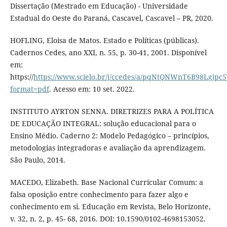
Dissertação (Mestrado em Educação) - Universidade
Estadual do Oeste do Paraná, Cascavel, Cascavel – PR, 2020.
HOFLING, Eloisa de Matos. Estado e Políticas (públicas).
Cadernos Cedes, ano XXI, n. 55, p. 30-41, 2001. Disponível
em:
https://
https://www.scielo.br/j/ccedes/a/pqNtQNWnT6B98Lgjpc5
format=pdf
. Acesso em: 10 set. 2022.
INSTITUTO AYRTON SENNA. DIRETRIZES PARA A POLÍTICA
DE EDUCAÇÃO INTEGRAL: solução educacional para o
Ensino Médio. Caderno 2: Modelo Pedagógico – princípios,
metodologias integradoras e avaliação da aprendizagem.
São Paulo, 2014.
MACEDO, Elizabeth. Base Nacional Curricular Comum: a
falsa oposição entre conhecimento para fazer algo e
conhecimento em si. Educação em Revista, Belo Horizonte,
v. 32, n. 2, p. 45- 68, 2016. DOI: 10.1590/0102-4698153052.