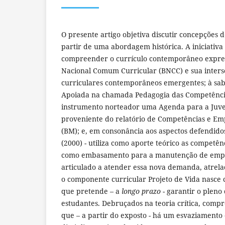
O presente artigo objetiva discutir concepções d
partir de uma abordagem histórica. A iniciativa
compreender o currículo contemporâneo expres
Nacional Comum Curricular (BNCC) e sua inter
curriculares contemporâneos emergentes; à sabe
Apoiada na chamada Pedagogia das Competênci
instrumento norteador uma Agenda para a Juve
proveniente do relatório de Competências e E
(BM); e, em consonância aos aspectos defendido
(2000) - utiliza como aporte teórico as competên
como embasamento para a manutenção de empr
articulado a atender essa nova demanda, atrelada
o componente curricular Projeto de Vida nasce
que pretende – a
longo prazo
- garantir o pleno
estudantes. Debruçados na teoria crítica, comp
que – a partir do exposto - há um esvaziamento 