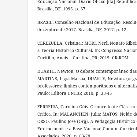
Educação Nacional. Diário Oficial [da] República
Brasília, DF. 1996. p. 37.
BRASIL. Conselho Nacional de Educação. Resolu
dezembro de 2017. Brasilia, DF, 2017. p. 12.
CEREZUELA, Cristina.; MORI, Nerli Nonato Ribei
a Teoria Histórico-Cultural. In: Congresso Nacio
Curitiba, Anais... Curitiba, PR. 2015. CR-ROM.
DUARTE, Newton. O debate contemporâneo das t
MARTINS, Ligia Marcia; DUARTE, Newton. (orgs
professores: limites contemporâneos e alternati
Paulo: Editora UNESP, 2010. p. 33-45
FERREIRA, Carolina Góis. O conceito de Clássico 
Crítica. In: MALANCHEN, Julia; MATOS, Neide da
ORSO, Paulino José (Org). A Pedagogia Histórico-Cr
Educacionais e a Base Nacional Comum Curricul
Associados, 2020. p. 63-78