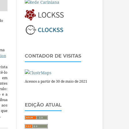
do
uma
tion
CONTADOR DE VISITAS
ista
ê-lo
m em
Acessos a partir de 30 de maio de 2021
ntes
culo:
o e a
ibua
EDIÇÃO ATUAL
 aos
a que
.