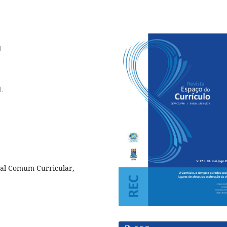
.
.
nal Comum Curricular,