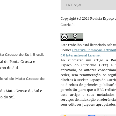
LICENÇA
Copyright (c) 2024 Revista Espaço 
Currículo
Este trabalho está licenciado sob 
licença
Creative Commons Attribu
o Grosso do Sul, Brasil.
4.0 International License
.
Ao submeter um artigo à Rev
l de Ponta Grossa e
Espaço do Currículo (REC) e t
osso do Sul.
aprovado, os autores concorda
ceder, sem remuneração, os segui
deral de Mato Grosso do
direitos à Revista Espaço do Currí
os direitos de primeira publicaçã
permissão para que a REC redistr
do Mato Grosso do Sul e
esse artigo e seus metadados
o do Sul.
serviços de indexação e referênci
seus editores julguem apropriados