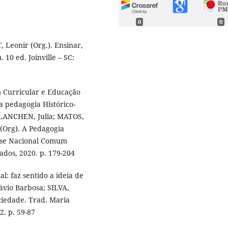
0
0
Leonir (Org.). Ensinar,
10 ed. Joinville – SC:
 Curricular e Educação
a pedagogia Histórico-
 MALANCHEN, Julia; MATOS,
 (Org). A Pedagogia
 Base Nacional Comum
ados, 2020. p. 179-204
l: faz sentido a ideia de
ávio Barbosa; SILVA,
ciedade. Trad. Maria
2. p. 59-87