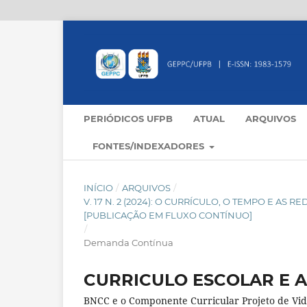
PERIÓDICOS UFPB
ATUAL
ARQUIVOS
FONTES/INDEXADORES
INÍCIO
/
ARQUIVOS
/
V. 17 N. 2 (2024): O CURRÍCULO, O TEMPO E AS
[PUBLICAÇÃO EM FLUXO CONTÍNUO]
/
Demanda Contínua
CURRICULO ESCOLAR E 
BNCC e o Componente Curricular Projeto de Vi