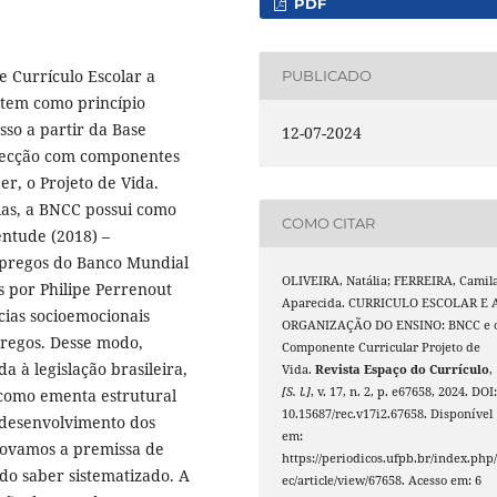
PDF
e Currículo Escolar a
PUBLICADO
 tem como princípio
so a partir da Base
12-07-2024
secção com componentes
r, o Projeto de Vida.
as, a BNCC possui como
COMO CITAR
ntude (2018) –
mpregos do Banco Mundial
OLIVEIRA, Natália; FERREIRA, Camil
s por Philipe Perrenout
Aparecida. CURRICULO ESCOLAR E 
cias socioemocionais
ORGANIZAÇÃO DO ENSINO: BNCC e 
egos. Desse modo,
Componente Curricular Projeto de
 à legislação brasileira,
Vida.
Revista Espaço do Currículo
,
[S. l.]
, v. 17, n. 2, p. e67658, 2024. DOI
 como ementa estrutural
10.15687/rec.v17i2.67658. Disponível
 desenvolvimento dos
em:
rovamos a premissa de
https://periodicos.ufpb.br/index.php/
do saber sistematizado. A
ec/article/view/67658. Acesso em: 6