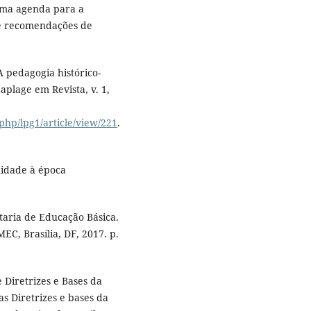
ma agenda para a
 e recomendações de
 pedagogia histórico-
aplage em Revista, v. 1,
php/lpg1/article/view/221
.
uidade à época
taria de Educação Básica.
EC, Brasília, DF, 2017. p.
 Diretrizes e Bases da
s Diretrizes e bases da