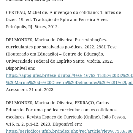
CERTEAU, Michel de. A invenção do cotidiano: 1. artes de
fazer. 19. ed. Tradução de Ephraim Ferreira Alves.
Petrópolis, RJ: Vozes, 2012.
DELMONDES, Marina de Oliveira. Escrevinhações-
curriculantes por saraivadas po-éticas. 2022. 298f. Tese
(Doutorado em Educação) – Centro de Educação,
Universidade Federal do Espírito Santo, Vitória, 2022.
Disponível em:
https://sappg.ufes.br/tese_drupal//tese_16762_TESE%20DE%
%20Marina%20de%20Oliveira%20Delmondes%20%281%29.pd
Acesso em: 21 out. 2023.
DELMONDES, Marina de Oliveira; FERRAÇO, Carlos
Eduardo. Por uma poética curricular com os cotidianos
escolares. Revista Espaço do Currículo (Online), João Pessoa,
v.16, n. 2, p.1-12, 2023. Disponível em:
https://periodicos.ufpb.br/index.php/rec/article/view/67133/38