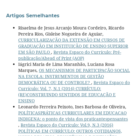
Artigos Semelhantes
Risaelma de Jesus Arcanjo Moura Cordeiro, Ricardo
Pereira Rios, Gisleise Nogueira de Aguiar,
CURRICULARIZAÇÃO DA EXTENSÃO EM CURSOS DE
GRADUAÇÃO EM INSTITUIÇÃO DE ENSINO SUPERIOR
EM SÃO PAULO
,
Revista Espaço do Currículo: Pré-
publicação/Ahead of Print (AOP)
Iágrici Maria de Lima Maranhão, Luciana Rosa
Marques,
OS MECANISMOS DE PARTICIPAÇÃO SOCIAL
NA ESCOLA: INSTRUMENTOS DE GESTÃO
DEMOCRÁTICA OU DE CONTROLE?
,
Revista Espaço do
Currículo: Vol. 7, N.1 (2014) CURRÍCULO:
(RE)CONSTRUINDO SENTIDOS DE EDUCAÇÃO E
ENSINO
Leonardo Ferreira Peixoto, Ines Barbosa de Oliveira,
POLÍTICASPRÁTICAS CURRICULARES EM EDUCACAO
INDIGENA: o ponto de vista dos praticantespensantes
,
Revista Espaço do Currículo: Vol.9, N.3 (2016)
POLÍTICAS EM CURRÍCULO: OUTROS COTIDIANOS,