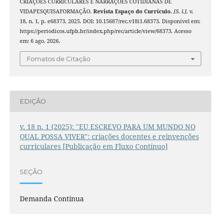
CRIAÇÕES CURRICULARES E NARRAÇÕES COTIDIANAS DE
VIDAPESQUISAFORMAÇÃO.
Revista Espaço do Currículo
,
[S. l.]
, v.
18, n. 1, p. e68373, 2025. DOI: 10.15687/rec.v18i1.68373. Disponível em:
https://periodicos.ufpb.br/index.php/rec/article/view/68373. Acesso
em: 6 ago. 2026.
Fomatos de Citação
EDIÇÃO
v. 18 n. 1 (2025): "EU ESCREVO PARA UM MUNDO NO
QUAL POSSA VIVER": criações docentes e reinvenções
curriculares [Publicação em Fluxo Contínuo]
SEÇÃO
Demanda Contínua