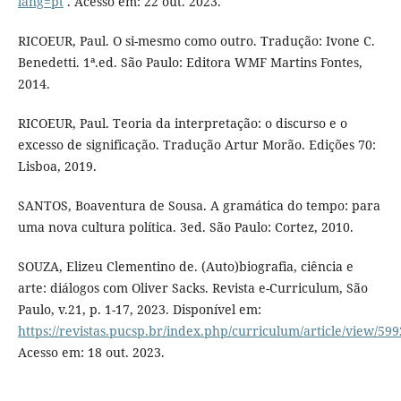
lang=pt
. Acesso em: 22 out. 2023.
RICOEUR, Paul. O si-mesmo como outro. Tradução: Ivone C.
Benedetti. 1ª.ed. São Paulo: Editora WMF Martins Fontes,
2014.
RICOEUR, Paul. Teoria da interpretação: o discurso e o
excesso de significação. Tradução Artur Morão. Edições 70:
Lisboa, 2019.
SANTOS, Boaventura de Sousa. A gramática do tempo: para
uma nova cultura política. 3ed. São Paulo: Cortez, 2010.
SOUZA, Elizeu Clementino de. (Auto)biografia, ciência e
arte: diálogos com Oliver Sacks. Revista e-Curriculum, São
Paulo, v.21, p. 1-17, 2023. Disponível em:
https://revistas.pucsp.br/index.php/curriculum/article/view/59
Acesso em: 18 out. 2023.