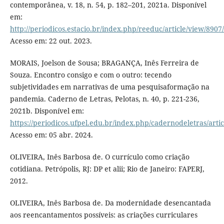
contemporânea, v. 18, n. 54, p. 182–201, 2021a. Disponível
em:
http://periodicos.estacio.br/index.php/reeduc/article/view/890
Acesso em: 22 out. 2023.
MORAIS, Joelson de Sousa; BRAGANÇA, Inês Ferreira de
Souza. Encontro consigo e com o outro: tecendo
subjetividades em narrativas de uma pesquisaformação na
pandemia. Caderno de Letras, Pelotas, n. 40, p. 221-236,
2021b. Disponível em:
https://periodicos.ufpel.edu.br/index.php/cadernodeletras/arti
Acesso em: 05 abr. 2024.
OLIVEIRA, Inês Barbosa de. O currículo como criação
cotidiana. Petrópolis, RJ: DP et alii; Rio de Janeiro: FAPERJ,
2012.
OLIVEIRA, Inês Barbosa de. Da modernidade desencantada
aos reencantamentos possíveis: as criações curriculares