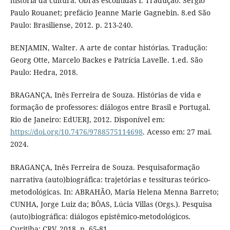
história da cultura. Obras escolhidas I. Tradução: Sérgio
Paulo Rouanet; prefácio Jeanne Marie Gagnebin. 8.ed São
Paulo: Brasiliense, 2012. p. 213-240.
BENJAMIN, Walter. A arte de contar histórias. Tradução:
Georg Otte, Marcelo Backes e Patrícia Lavelle. 1.ed. São
Paulo: Hedra, 2018.
BRAGANÇA, Inês Ferreira de Souza. Histórias de vida e
formação de professores: diálogos entre Brasil e Portugal.
Rio de Janeiro: EdUERJ, 2012. Disponível em:
https://doi.org/10.7476/9788575114698
. Acesso em: 27 mai.
2024.
BRAGANÇA, Inês Ferreira de Souza. Pesquisaformação
narrativa (auto)biográfica: trajetórias e tessituras teórico-
metodológicas. In: ABRAHÃO, Maria Helena Menna Barreto;
CUNHA, Jorge Luiz da; BÔAS, Lúcia Villas (Orgs.). Pesquisa
(auto)biográfica: diálogos epistêmico-metodológicos.
Curitiba: CRV, 2018. p. 65-81.