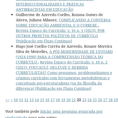
INTERSECCIONALIDADES E PRÁTICAS
ANTIRRACISTAS EM EDUCAÇÃO
Guilherme de Azeredo Coelho, Rozana Gomes de
Abreu, Juliana Milanez,
COMPLICANDO A CONVERSA
SOBRE EDUCAÇÃO AMBIENTAL E O CURRERE
,
Revista Espaço do Currículo: v. 16 n. 1 (2023): POR
OUTROS PROJETOS POLÍTICOS DE CURRÍCULO
[Publicação em Fluxo Contínuo]
Hugo José Coelho Corrêa de Azevedo, Rosane Moreira
Silva de Meirelles,
A PÓS-MODERNIDADE DE LYOTARD
(1924-1998) PARA A COMPREENSÃO TEÓRICA DO
CURRÍCULO
,
Revista Espaço do Currículo: v. 18 n. 2
(2025): FOUCAULT, DELEUZE E DERRIDA
CURRICULISTAS? Como pensamos, problematizamos e
criamos currículos com ferramentas metodológicas e
conceituais pós-estruturalistas (ou da filosofia da
diferença) [Publicação em Fluxo Contínuo]
<<
<
10
11
12
13
14
15
16
17
18
19
20
21
22
23
24
25
26
27
28
29
Você também pode
iniciar uma pesquisa avançada por
similaridade
para este artigo.