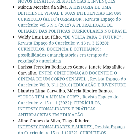
NOVOS DESAFIOS, RESISTÊNCIAS E INVENÇÕES
Márcia Moreira da Silva,
A HISTÓRIA DE UMA
DEFICIENTE VISUAL E SUAS INFLUÊNCIAS EM UM
CURRÍCULO (AUTO)FORMADOR
,
Revista Espaço do
Currículo: Vol.5 N.1 (2012) A PLURALIDADE DE
OLHARES DAS POLÍTICAS CURRICULARES NO BRASIL
Waldy Luiz Lau Filho,
“DE VOLTA PARA O FUTURO”
,
Revista Espaço do Currículo: v. 13 n. 3 (2020):
CURRÍCULOS, DOCÊNCIA E COTIDIANOS:
possibilidades emancipatórias em tempos de
regulação autoritária
Larissa Ferreira Rodrigues Gomes, Janete Magalhães
Carvalho,
ENTRE CINEFORMAÇÃO DOCENTE E O
CINEMA DE UM CORPO SENSÍVEL
,
Revista Espaço do
Currículo: Vol.9, N.1 (2016) EDUCAÇÃO E JUVENTUDE
Liandra Lima Carvalho, Márcia Ribeiro Ramos,
“TODOS TÊM A MESMA COR”?
,
Revista Espaço do
Currículo: v. 15 n. 1 (2022): CURRÍCULOS,
INTERSECCIONALIDADES E PRÁTICAS
ANTIRRACISTAS EM EDUCAÇÃO
Aline Gomes da Silva, Tiago Ribeiro,
INTERSECCIONALIDADES E SURDEZ
,
Revista Espaço
do Currículo: v. 15 n. 1 (2022): CURRÍCULOS,