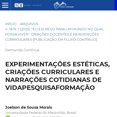
INÍCIO
/
ARQUIVOS
/
V. 18 N. 1 (2025): "EU ESCREVO PARA UM MUNDO NO QUAL
POSSA VIVER": CRIAÇÕES DOCENTES E REINVENÇÕES
CURRICULARES [PUBLICAÇÃO EM FLUXO CONTÍNUO]
/
Demanda Contínua
EXPERIMENTAÇÕES ESTÉTICAS,
CRIAÇÕES CURRICULARES E
NARRAÇÕES COTIDIANAS DE
VIDAPESQUISAFORMAÇÃO
Joelson de Sousa Morais
Universidade Federal do Maranhão, Brasil.