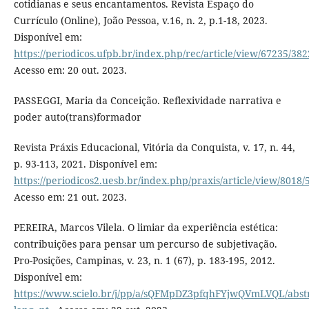
cotidianas e seus encantamentos. Revista Espaço do
Currículo (Online), João Pessoa, v.16, n. 2, p.1-18, 2023.
Disponível em:
https://periodicos.ufpb.br/index.php/rec/article/view/67235/38
Acesso em: 20 out. 2023.
PASSEGGI, Maria da Conceição. Reflexividade narrativa e
poder auto(trans)formador
Revista Práxis Educacional, Vitória da Conquista, v. 17, n. 44,
p. 93-113, 2021. Disponível em:
https://periodicos2.uesb.br/index.php/praxis/article/view/8018/
Acesso em: 21 out. 2023.
PEREIRA, Marcos Vilela. O limiar da experiência estética:
contribuições para pensar um percurso de subjetivação.
Pro-Posições, Campinas, v. 23, n. 1 (67), p. 183-195, 2012.
Disponível em:
https://www.scielo.br/j/pp/a/sQFMpDZ3pfqhFYjwQVmLVQL/abstr