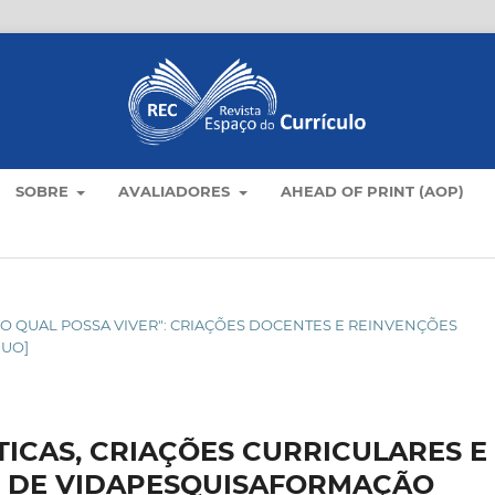
SOBRE
AVALIADORES
AHEAD OF PRINT (AOP)
O NO QUAL POSSA VIVER": CRIAÇÕES DOCENTES E REINVENÇÕES
NUO]
ICAS, CRIAÇÕES CURRICULARES E
S DE VIDAPESQUISAFORMAÇÃO