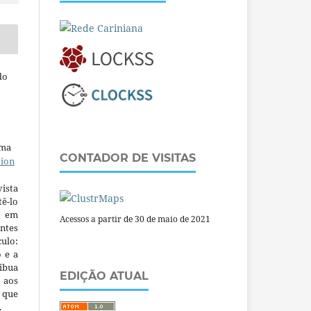
do
uma
CONTADOR DE VISITAS
tion
ista
ê-lo
m em
Acessos a partir de 30 de maio de 2021
ntes
culo:
o e a
ibua
EDIÇÃO ATUAL
 aos
a que
.