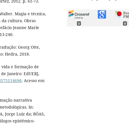
rtez, 2012. p. 61-73.
alter. Magia e técnica,
ia da cultura. Obras
0
0
refácio Jeanne Marie
213-240.
Tradução: Georg Otte,
lo: Hedra, 2018.
e vida e formação de
o de Janeiro: EdUERJ,
88575114698
. Acesso em:
rmação narrativa
-metodológicas. In:
 Jorge Luiz da; BÔAS,
iálogos epistêmico-