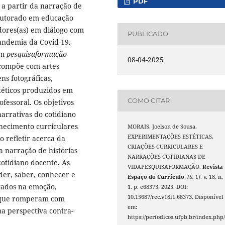
PDF
, a partir da narração de
 doutorado em educação
adores(as) em diálogo com
PUBLICADO
pandemia da Covid-19.
em
pesquisaformação
08-04-2025
 compõe com artes
ns fotográficas,
stéticos produzidos em
COMO CITAR
ofessoral. Os objetivos
arrativas do cotidiano
hecimento curriculares
MORAIS, Joelson de Sousa.
EXPERIMENTAÇÕES ESTÉTICAS,
o refletir acerca da
CRIAÇÕES CURRICULARES E
 a narração de histórias
NARRAÇÕES COTIDIANAS DE
cotidiano docente. As
VIDAPESQUISAFORMAÇÃO.
Revista
er, saber, conhecer e
Espaço do Currículo
,
[S. l.]
, v. 18, n.
tados na emoção,
1, p. e68373, 2025. DOI:
10.15687/rec.v18i1.68373. Disponível
s, que romperam com
em:
a perspectiva contra-
https://periodicos.ufpb.br/index.php/