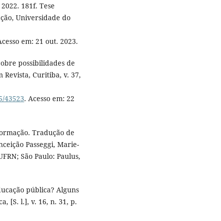
 2022. 181f. Tese
ção, Universidade do
Acesso em: 21 out. 2023.
obre possibilidades de
Revista, Curitiba, v. 37,
05/43523
. Acesso em: 22
 formação. Tradução de
onceição Passeggi, Marie-
DUFRN; São Paulo: Paulus,
educação pública? Alguns
[S. l.], v. 16, n. 31, p.