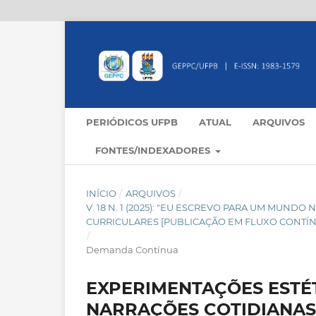
PERIÓDICOS UFPB
ATUAL
ARQUIVOS
FONTES/INDEXADORES
INÍCIO
/
ARQUIVOS
/
V. 18 N. 1 (2025): "EU ESCREVO PARA UM MUND
CURRICULARES [PUBLICAÇÃO EM FLUXO CONTÍ
/
Demanda Contínua
EXPERIMENTAÇÕES ESTÉT
NARRAÇÕES COTIDIANA