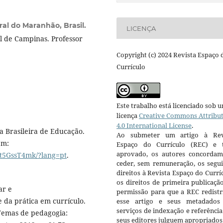
al do Maranhão, Brasil.
LICENÇA
 de Campinas. Professor
Copyright (c) 2024 Revista Espaço 
Currículo
Este trabalho está licenciado sob 
licença
Creative Commons Attribu
4.0 International License
.
ta Brasileira de Educação.
Ao submeter um artigo à Rev
em:
Espaço do Currículo (REC) e t
aprovado, os autores concorda
7t5GssT4mk/?lang=pt
.
ceder, sem remuneração, os segui
direitos à Revista Espaço do Currí
os direitos de primeira publicaçã
ar e
permissão para que a REC redistr
 da prática em currículo.
esse artigo e seus metadados
serviços de indexação e referênci
 Temas de pedagogia:
seus editores julguem apropriados