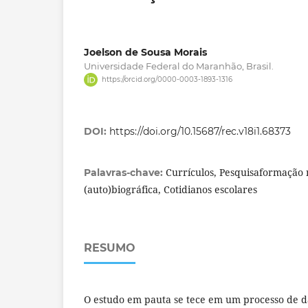
Joelson de Sousa Morais
Universidade Federal do Maranhão, Brasil.
https://orcid.org/0000-0003-1893-1316
DOI:
https://doi.org/10.15687/rec.v18i1.68373
Currículos, Pesquisaformação 
Palavras-chave:
(auto)biográfica, Cotidianos escolares
RESUMO
O estudo em pauta se tece em um processo de da