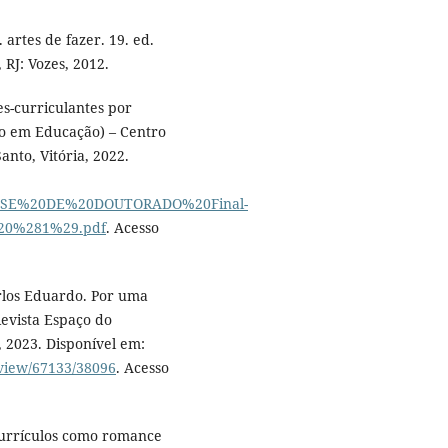
artes de fazer. 19. ed.
 RJ: Vozes, 2012.
s-curriculantes por
do em Educação) – Centro
nto, Vitória, 2022.
62_TESE%20DE%20DOUTORADO%20Final-
20%281%29.pdf
. Acesso
los Eduardo. Por uma
Revista Espaço do
2, 2023. Disponível em:
e/view/67133/38096
. Acesso
currículos como romance