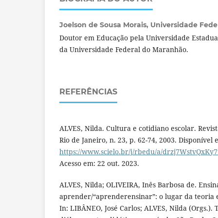
Joelson de Sousa Morais,
Universidade Feder
Doutor em Educação pela Universidade Estadual
da Universidade Federal do Maranhão.
REFERÊNCIAS
ALVES, Nilda. Cultura e cotidiano escolar. Revis
Rio de Janeiro, n. 23, p. 62-74, 2003. Disponível 
https://www.scielo.br/j/rbedu/a/drzj7WstvQxKy
Acesso em: 22 out. 2023.
ALVES, Nilda; OLIVEIRA, Inês Barbosa de. Ensin
aprender/“aprenderensinar”: o lugar da teoria e
In: LIBÂNEO, José Carlos; ALVES, Nilda (Orgs.).