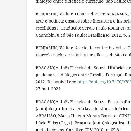
diálogos entre didática e currículo. São Paulo: Co
BENJAMIN, Walter. O narrador. In: BENJAMIN, W
arte e política: ensaios sobre literatura e histór
escolhidas I. Tradução: Sérgio Paulo Rouanet; p
Gagnebin. 8.ed São Paulo: Brasiliense, 2012. p. 
BENJAMIN, Walter. A arte de contar histórias. 
Marcelo Backes e Patrícia Lavelle. 1.ed. São Pau
BRAGANÇA, Inês Ferreira de Souza. Histórias d
professores: diálogos entre Brasil e Portugal. Ri
2012. Disponível em:
https://doi.org/10.7476/97
27 mai. 2024.
BRAGANÇA, Inês Ferreira de Souza. Pesquisafo
(auto)biográfica: trajetórias e tessituras teórico
ABRAHÃO, Maria Helena Menna Barreto; CUNHA,
Lúcia Villas (Orgs.). Pesquisa (auto)biográfica: d
metodológicos. Curitiba: CRV, 2018. p. 65-81.