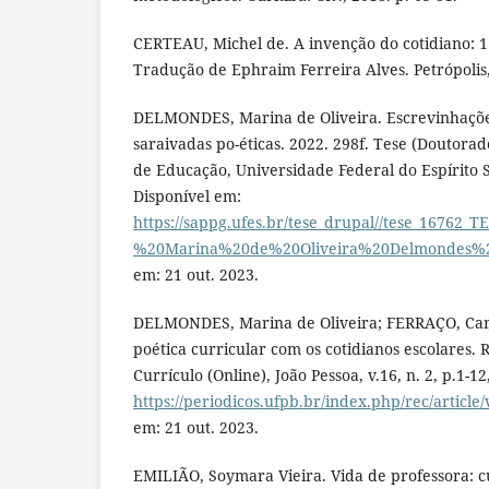
CERTEAU, Michel de. A invenção do cotidiano: 1. 
Tradução de Ephraim Ferreira Alves. Petrópolis,
DELMONDES, Marina de Oliveira. Escrevinhaçõe
saraivadas po-éticas. 2022. 298f. Tese (Doutora
de Educação, Universidade Federal do Espírito Sa
Disponível em:
https://sappg.ufes.br/tese_drupal//tese_167
%20Marina%20de%20Oliveira%20Delmondes%
em: 21 out. 2023.
DELMONDES, Marina de Oliveira; FERRAÇO, Car
poética curricular com os cotidianos escolares. 
Currículo (Online), João Pessoa, v.16, n. 2, p.1-1
https://periodicos.ufpb.br/index.php/rec/articl
em: 21 out. 2023.
EMILIÃO, Soymara Vieira. Vida de professora: 