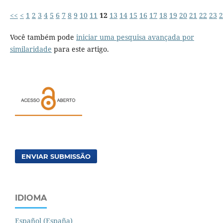
<<
<
1
2
3
4
5
6
7
8
9
10
11
12
13
14
15
16
17
18
19
20
21
22
23
2
Você também pode
iniciar uma pesquisa avançada por
similaridade
para este artigo.
ENVIAR SUBMISSÃO
IDIOMA
Español (España)