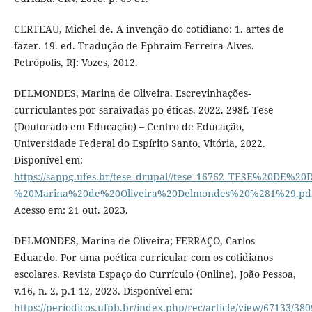
CERTEAU, Michel de. A invenção do cotidiano: 1. artes de
fazer. 19. ed. Tradução de Ephraim Ferreira Alves.
Petrópolis, RJ: Vozes, 2012.
DELMONDES, Marina de Oliveira. Escrevinhações-
curriculantes por saraivadas po-éticas. 2022. 298f. Tese
(Doutorado em Educação) – Centro de Educação,
Universidade Federal do Espírito Santo, Vitória, 2022.
Disponível em:
https://sappg.ufes.br/tese_drupal//tese_16762_TESE%20DE%
%20Marina%20de%20Oliveira%20Delmondes%20%281%29.pd
Acesso em: 21 out. 2023.
DELMONDES, Marina de Oliveira; FERRAÇO, Carlos
Eduardo. Por uma poética curricular com os cotidianos
escolares. Revista Espaço do Currículo (Online), João Pessoa,
v.16, n. 2, p.1-12, 2023. Disponível em:
https://periodicos.ufpb.br/index.php/rec/article/view/67133/38