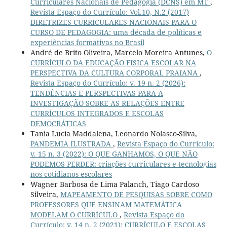
Curriculares Nacionais de Pedagogia (DCNS) em MT
,
Revista Espaço do Currículo: Vol.10, N.2 (2017)
DIRETRIZES CURRICULARES NACIONAIS PARA O
CURSO DE PEDAGOGIA: uma década de políticas e
experiências formativas no Brasil
André de Brito Oliveira, Marcelo Moreira Antunes,
O
CURRÍCULO DA EDUCAÇÃO FISICA ESCOLAR NA
PERSPECTIVA DA CULTURA CORPORAL PRAIANA
,
Revista Espaço do Currículo: v. 19 n. 2 (2026):
TENDÊNCIAS E PERSPECTIVAS PARA A
INVESTIGAÇÃO SOBRE AS RELAÇÕES ENTRE
CURRÍCULOS INTEGRADOS E ESCOLAS
DEMOCRÁTICAS
Tania Lucía Maddalena, Leonardo Nolasco-Silva,
PANDEMIA ILUSTRADA
,
Revista Espaço do Currículo:
v. 15 n. 3 (2022): O QUE GANHAMOS, O QUE NÃO
PODEMOS PERDER: criações curriculares e tecnologias
nos cotidianos escolares
Wagner Barbosa de Lima Palanch, Tiago Cardoso
Silveira,
MAPEAMENTO DE PESQUISAS SOBRE COMO
PROFESSORES QUE ENSINAM MATEMÁTICA
MODELAM O CURRÍCULO
,
Revista Espaço do
Currículo: v. 14 n. 2 (2021): CURRÍCULO E ESCOLAS