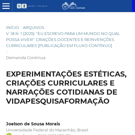
INÍCIO
/
ARQUIVOS
/
V. 18 N. 1 (2025): "EU ESCREVO PARA UM MUNDO NO QUAL
POSSA VIVER": CRIAÇÕES DOCENTES E REINVENÇÕES
CURRICULARES [PUBLICAÇÃO EM FLUXO CONTÍNUO]
/
Demanda Contínua
EXPERIMENTAÇÕES ESTÉTICAS,
CRIAÇÕES CURRICULARES E
NARRAÇÕES COTIDIANAS DE
VIDAPESQUISAFORMAÇÃO
Joelson de Sousa Morais
Universidade Federal do Maranhão, Brasil.