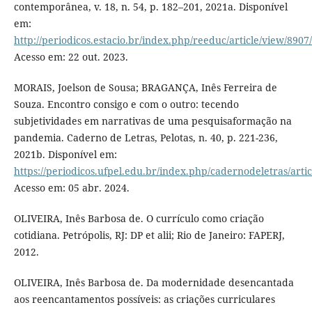
contemporânea, v. 18, n. 54, p. 182–201, 2021a. Disponível
em:
http://periodicos.estacio.br/index.php/reeduc/article/view/890
Acesso em: 22 out. 2023.
MORAIS, Joelson de Sousa; BRAGANÇA, Inês Ferreira de
Souza. Encontro consigo e com o outro: tecendo
subjetividades em narrativas de uma pesquisaformação na
pandemia. Caderno de Letras, Pelotas, n. 40, p. 221-236,
2021b. Disponível em:
https://periodicos.ufpel.edu.br/index.php/cadernodeletras/arti
Acesso em: 05 abr. 2024.
OLIVEIRA, Inês Barbosa de. O currículo como criação
cotidiana. Petrópolis, RJ: DP et alii; Rio de Janeiro: FAPERJ,
2012.
OLIVEIRA, Inês Barbosa de. Da modernidade desencantada
aos reencantamentos possíveis: as criações curriculares