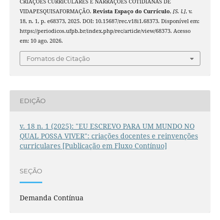
CRIAÇÕES CURRICULARES E NARRAÇÕES COTIDIANAS DE
VIDAPESQUISAFORMAÇÃO.
Revista Espaço do Currículo
,
[S. l.]
, v.
18, n. 1, p. e68373, 2025. DOI: 10.15687/rec.v18i1.68373. Disponível em:
https://periodicos.ufpb.br/index.php/rec/article/view/68373. Acesso
em: 10 ago. 2026.
Fomatos de Citação
EDIÇÃO
v. 18 n. 1 (2025): "EU ESCREVO PARA UM MUNDO NO
QUAL POSSA VIVER": criações docentes e reinvenções
curriculares [Publicação em Fluxo Contínuo]
SEÇÃO
Demanda Contínua