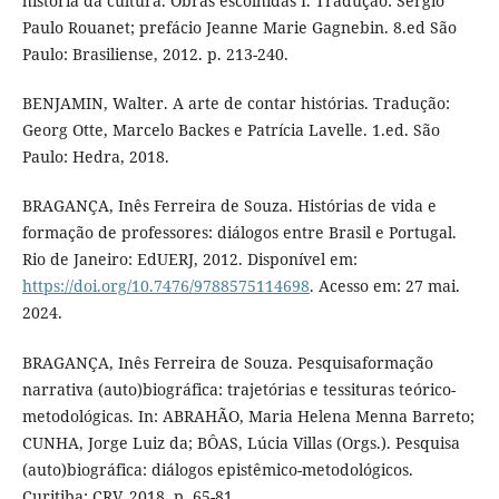
história da cultura. Obras escolhidas I. Tradução: Sérgio
Paulo Rouanet; prefácio Jeanne Marie Gagnebin. 8.ed São
Paulo: Brasiliense, 2012. p. 213-240.
BENJAMIN, Walter. A arte de contar histórias. Tradução:
Georg Otte, Marcelo Backes e Patrícia Lavelle. 1.ed. São
Paulo: Hedra, 2018.
BRAGANÇA, Inês Ferreira de Souza. Histórias de vida e
formação de professores: diálogos entre Brasil e Portugal.
Rio de Janeiro: EdUERJ, 2012. Disponível em:
https://doi.org/10.7476/9788575114698
. Acesso em: 27 mai.
2024.
BRAGANÇA, Inês Ferreira de Souza. Pesquisaformação
narrativa (auto)biográfica: trajetórias e tessituras teórico-
metodológicas. In: ABRAHÃO, Maria Helena Menna Barreto;
CUNHA, Jorge Luiz da; BÔAS, Lúcia Villas (Orgs.). Pesquisa
(auto)biográfica: diálogos epistêmico-metodológicos.
Curitiba: CRV, 2018. p. 65-81.