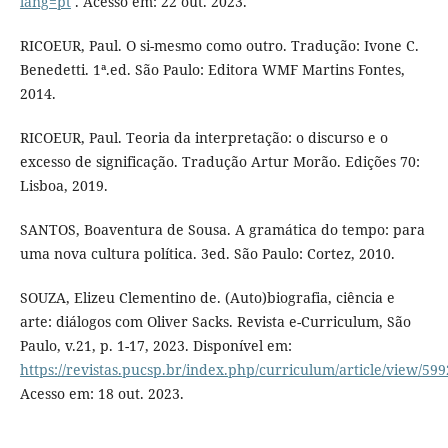
lang=pt
. Acesso em: 22 out. 2023.
RICOEUR, Paul. O si-mesmo como outro. Tradução: Ivone C.
Benedetti. 1ª.ed. São Paulo: Editora WMF Martins Fontes,
2014.
RICOEUR, Paul. Teoria da interpretação: o discurso e o
excesso de significação. Tradução Artur Morão. Edições 70:
Lisboa, 2019.
SANTOS, Boaventura de Sousa. A gramática do tempo: para
uma nova cultura política. 3ed. São Paulo: Cortez, 2010.
SOUZA, Elizeu Clementino de. (Auto)biografia, ciência e
arte: diálogos com Oliver Sacks. Revista e-Curriculum, São
Paulo, v.21, p. 1-17, 2023. Disponível em:
https://revistas.pucsp.br/index.php/curriculum/article/view/59
Acesso em: 18 out. 2023.