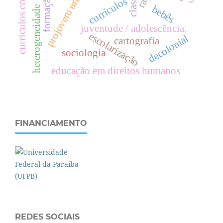
currículos cotidianos
projovem urbano
c
l
a
s
s
e
s
o
c
i
a
l
formação.
currículos
bebês
heterogeneidade
juventude / adolescência.
escolarização
decolonial
cartografia
sociologia
educação em direitos humanos
FINANCIAMENTO
REDES SOCIAIS