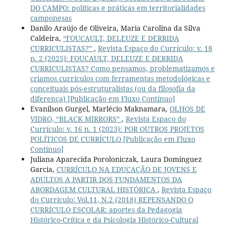
DO CAMPO: políticas e práticas em territorialidades
camponesas
Danilo Araújo de Oliveira, Maria Carolina da Silva
Caldeira,
“FOUCAULT, DELEUZE E DERRIDA
CURRICULISTAS?”
,
Revista Espaço do Currículo: v. 18
n. 2 (2025): FOUCAULT, DELEUZE E DERRIDA
CURRICULISTAS? Como pensamos, problematizamos e
criamos currículos com ferramentas metodológicas e
conceituais pós-estruturalistas (ou da filosofia da
diferença) [Publicação em Fluxo Contínuo]
Evanilson Gurgel, Marlécio Maknamara,
OLHOS DE
VIDRO, “BLACK MIRRORS”
,
Revista Espaço do
Currículo: v. 16 n. 1 (2023): POR OUTROS PROJETOS
POLÍTICOS DE CURRÍCULO [Publicação em Fluxo
Contínuo]
Juliana Aparecida Poroloniczak, Laura Domínguez
Garcia,
CURRÍCULO NA EDUCAÇÃO DE JOVENS E
ADULTOS A PARTIR DOS FUNDAMENTOS DA
ABORDAGEM CULTURAL HISTÓRICA
,
Revista Espaço
do Currículo: Vol.11, N.2 (2018) REPENSANDO O
CURRÍCULO ESCOLAR: aportes da Pedagogia
Histórico-Crítica e da Psicologia Histórico-Cultural