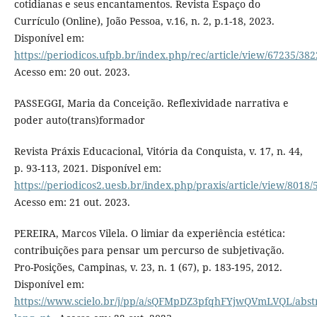
cotidianas e seus encantamentos. Revista Espaço do
Currículo (Online), João Pessoa, v.16, n. 2, p.1-18, 2023.
Disponível em:
https://periodicos.ufpb.br/index.php/rec/article/view/67235/38
Acesso em: 20 out. 2023.
PASSEGGI, Maria da Conceição. Reflexividade narrativa e
poder auto(trans)formador
Revista Práxis Educacional, Vitória da Conquista, v. 17, n. 44,
p. 93-113, 2021. Disponível em:
https://periodicos2.uesb.br/index.php/praxis/article/view/8018/
Acesso em: 21 out. 2023.
PEREIRA, Marcos Vilela. O limiar da experiência estética:
contribuições para pensar um percurso de subjetivação.
Pro-Posições, Campinas, v. 23, n. 1 (67), p. 183-195, 2012.
Disponível em:
https://www.scielo.br/j/pp/a/sQFMpDZ3pfqhFYjwQVmLVQL/abstr