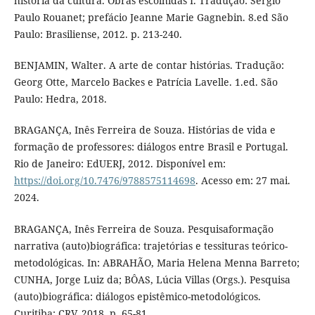
história da cultura. Obras escolhidas I. Tradução: Sérgio
Paulo Rouanet; prefácio Jeanne Marie Gagnebin. 8.ed São
Paulo: Brasiliense, 2012. p. 213-240.
BENJAMIN, Walter. A arte de contar histórias. Tradução:
Georg Otte, Marcelo Backes e Patrícia Lavelle. 1.ed. São
Paulo: Hedra, 2018.
BRAGANÇA, Inês Ferreira de Souza. Histórias de vida e
formação de professores: diálogos entre Brasil e Portugal.
Rio de Janeiro: EdUERJ, 2012. Disponível em:
https://doi.org/10.7476/9788575114698
. Acesso em: 27 mai.
2024.
BRAGANÇA, Inês Ferreira de Souza. Pesquisaformação
narrativa (auto)biográfica: trajetórias e tessituras teórico-
metodológicas. In: ABRAHÃO, Maria Helena Menna Barreto;
CUNHA, Jorge Luiz da; BÔAS, Lúcia Villas (Orgs.). Pesquisa
(auto)biográfica: diálogos epistêmico-metodológicos.
Curitiba: CRV, 2018. p. 65-81.