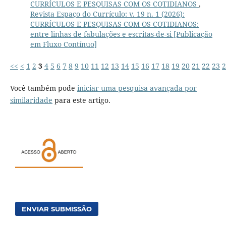
CURRÍCULOS E PESQUISAS COM OS COTIDIANOS
,
Revista Espaço do Currículo: v. 19 n. 1 (2026):
CURRÍCULOS E PESQUISAS COM OS COTIDIANOS:
entre linhas de fabulações e escritas-de-si [Publicação
em Fluxo Contínuo]
<<
<
1
2
3
4
5
6
7
8
9
10
11
12
13
14
15
16
17
18
19
20
21
22
23
2
Você também pode
iniciar uma pesquisa avançada por
similaridade
para este artigo.
ENVIAR SUBMISSÃO