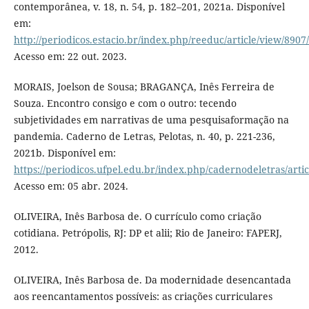
contemporânea, v. 18, n. 54, p. 182–201, 2021a. Disponível
em:
http://periodicos.estacio.br/index.php/reeduc/article/view/890
Acesso em: 22 out. 2023.
MORAIS, Joelson de Sousa; BRAGANÇA, Inês Ferreira de
Souza. Encontro consigo e com o outro: tecendo
subjetividades em narrativas de uma pesquisaformação na
pandemia. Caderno de Letras, Pelotas, n. 40, p. 221-236,
2021b. Disponível em:
https://periodicos.ufpel.edu.br/index.php/cadernodeletras/arti
Acesso em: 05 abr. 2024.
OLIVEIRA, Inês Barbosa de. O currículo como criação
cotidiana. Petrópolis, RJ: DP et alii; Rio de Janeiro: FAPERJ,
2012.
OLIVEIRA, Inês Barbosa de. Da modernidade desencantada
aos reencantamentos possíveis: as criações curriculares