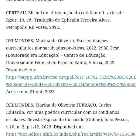
CERTEAU, Michel de. A invenção do cotidiano: 1. artes de
fazer. 19. ed. Tradução de Ephraim Ferreira Alves.
Petrópolis, RJ: Vozes, 2012.
DELMONDES, Marina de Oliveira. Escrevinhações-
curriculantes por saraivadas po-éticas. 2022. 298f. Tese
(Doutorado em Educação) – Centro de Educação,
Universidade Federal do Espírito Santo, Vitória, 2022.
Disponível em:
https://sappg.ufes.br/tese_drupal//tese_16762_TESE%20DE%
%20Marina%20de%20Oliveira%20Delmondes%20%281%29.pd
Acesso em: 21 out. 2023.
DELMONDES, Marina de Oliveira; FERRAÇO, Carlos
Eduardo. Por uma poética curricular com os cotidianos
escolares. Revista Espaço do Currículo (Online), João Pessoa,
v.16, n. 2, p.1-12, 2023. Disponível em:
https://periodicos.ufpb.br/index.php/rec/article/view/67133/38