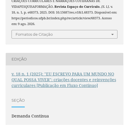
CRIAÇÕES CURRICULARES E NARRAÇÕES COTIDIANAS DE
VIDAPESQUISAFORMAÇÃO.
Revista Espaço do Currículo
,
[S. l.]
, v.
18, n. 1, p. e68373, 2025. DOI: 10.15687/rec.v18i1.68373. Disponível em:
https://periodicos.ufpb.br/index.php/rec/article/view/68373. Acesso
em: 9 ago. 2026.
Fomatos de Citação
EDIÇÃO
v. 18 n. 1 (2025): "EU ESCREVO PARA UM MUNDO NO
QUAL POSSA VIVER": criações docentes e reinvenções
curriculares [Publicação em Fluxo Contínuo]
SEÇÃO
Demanda Contínua