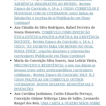
ADERÊNCIA IMAGINATIVA AO MUNDO
,
Revista
Espaço do Currículo: v. 19 n. 1 (2026): CURRÍCULOS E
PESQUISAS COM OS COTIDIANOS: entre linhas de
fabulações e escritas-de-si [Publicação em Fluxo
Contínuo]
Ana Cláudia da Silva Rodrigues, Rafael Ferreira de
Souza Honorato,
CURRÍCULO COMO INVENÇÃO
ÉTICA-ESTÉTICA-POLÍTICA-POÉTICA DA EXISTÊNCIA
DOCENTE
,
Revista Espaço do Currículo: v. 18 n. 1
(2025): "EU ESCREVO PARA UM MUNDO NO QUAL
POSSA VIVER": criações docentes e reinvenções
curriculares [Publicação em Fluxo Contínuo]
Maria da Conceição Silva Soares, Ana Letícia Vieira,
PRECONCEITO E RESISTÊNCIA: o que nos dizem as
pessoas trans sobre práticaspolíticas curriculares
cotidianas
,
Revista Espaço do Currículo: Vol.9, N.3
(2016) POLÍTICAS EM CURRÍCULO: OUTROS
COTIDIANOS, NOVOS DESAFIOS, RESISTÊNCIAS E
INVENÇÕES
Ana Carolina Justiniano, Carlos Eduardo Ferraço,
Conceição Gislane Nóbrega Lima de Salles, Leonardo
Rangel dos Reis,
UMA CARTA A QUATRO MÃOS SOBRE