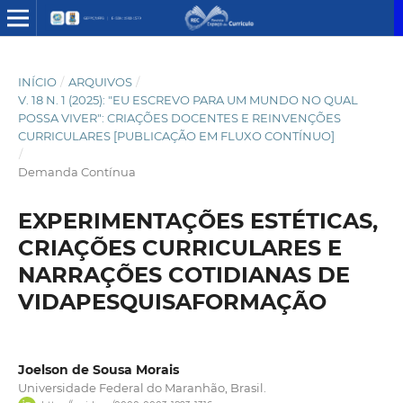
INÍCIO
/
ARQUIVOS
/
V. 18 N. 1 (2025): "EU ESCREVO PARA UM MUNDO NO QUAL
POSSA VIVER": CRIAÇÕES DOCENTES E REINVENÇÕES
CURRICULARES [PUBLICAÇÃO EM FLUXO CONTÍNUO]
/
Demanda Contínua
EXPERIMENTAÇÕES ESTÉTICAS,
CRIAÇÕES CURRICULARES E
NARRAÇÕES COTIDIANAS DE
VIDAPESQUISAFORMAÇÃO
Joelson de Sousa Morais
Universidade Federal do Maranhão, Brasil.