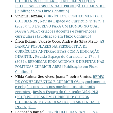
COTIDIANOS ESCOLARES, EXPERIMENTAÇÕES
ESTÉTICAS, RESISTÊNCIA E PRODUÇÃO DE MUNDOS
[Publicação em Fluxo Contínuo]
Vinícius Hozana,
CURRÍCULOS, CONHECIMENTOS E
COTIDIANOS
,
Revista Espaço do Currículo: v. 18 n. 1
(2025): "EU ESCREVO PARA UM MUNDO NO QUAL
POSSA VIVER": criações docentes e reinvenções
curriculares [Publicação em Fluxo Contínuo]
Érica Bolzan, Valdete Côco, André da Silva Mello,
AS
DANÇAS POPULARES NA PERSPECTIVA DE
CURRÍCULOS ANTIRRACISTAS COM A EDUCAÇÃO
INFANTIL
,
Revista Espaço do Currículo: v. 17 n. 3
(2024): REFORMAS EDUCACIONAIS E DISPUTAS NAS
POLÍTICAS CURRICULARES [Publicação em Fluxo
Contínuo]
Nilda Guimarães Alves, Joana Ribeiro Santos,
REDES
DE CONHECIMENTOS E CURRÍCULOS: agenciamentos
e criações possíveis nos movimentos estudantis
recentes
,
Revista Espaço do Currículo: Vol.9, N.3
(2016) POLÍTICAS EM CURRÍCULO: OUTROS
COTIDIANOS, NOVOS DESAFIOS, RESISTÊNCIAS E
INVENÇÕES
Leonardo Rangel,
CURRÍCULOS DANÇANTES NA