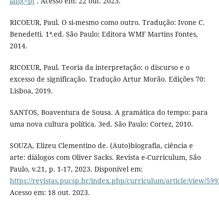
lang=pt
. Acesso em: 22 out. 2023.
RICOEUR, Paul. O si-mesmo como outro. Tradução: Ivone C.
Benedetti. 1ª.ed. São Paulo: Editora WMF Martins Fontes,
2014.
RICOEUR, Paul. Teoria da interpretação: o discurso e o
excesso de significação. Tradução Artur Morão. Edições 70:
Lisboa, 2019.
SANTOS, Boaventura de Sousa. A gramática do tempo: para
uma nova cultura política. 3ed. São Paulo: Cortez, 2010.
SOUZA, Elizeu Clementino de. (Auto)biografia, ciência e
arte: diálogos com Oliver Sacks. Revista e-Curriculum, São
Paulo, v.21, p. 1-17, 2023. Disponível em:
https://revistas.pucsp.br/index.php/curriculum/article/view/59
Acesso em: 18 out. 2023.