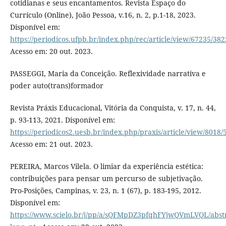
cotidianas e seus encantamentos. Revista Espaço do
Currículo (Online), João Pessoa, v.16, n. 2, p.1-18, 2023.
Disponível em:
https://periodicos.ufpb.br/index.php/rec/article/view/67235/38
Acesso em: 20 out. 2023.
PASSEGGI, Maria da Conceição. Reflexividade narrativa e
poder auto(trans)formador
Revista Práxis Educacional, Vitória da Conquista, v. 17, n. 44,
p. 93-113, 2021. Disponível em:
https://periodicos2.uesb.br/index.php/praxis/article/view/8018/
Acesso em: 21 out. 2023.
PEREIRA, Marcos Vilela. O limiar da experiência estética:
contribuições para pensar um percurso de subjetivação.
Pro-Posições, Campinas, v. 23, n. 1 (67), p. 183-195, 2012.
Disponível em:
https://www.scielo.br/j/pp/a/sQFMpDZ3pfqhFYjwQVmLVQL/abstr