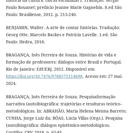
história da cultura. Obras escolhidas I. Tradução: Sérgio
Paulo Rouanet; prefácio Jeanne Marie Gagnebin. 8.ed São
Paulo: Brasiliense, 2012. p. 213-240.
BENJAMIN, Walter. A arte de contar histórias. Tradução:
Georg Otte, Marcelo Backes e Patrícia Lavelle. 1.ed. São
Paulo: Hedra, 2018.
BRAGANÇA, Inês Ferreira de Souza. Histórias de vida e
formação de professores: diálogos entre Brasil e Portugal.
Rio de Janeiro: EdUERJ, 2012. Disponível em:
https://doi.org/10.7476/9788575114698
. Acesso em: 27 mai.
2024.
BRAGANÇA, Inês Ferreira de Souza. Pesquisaformação
narrativa (auto)biográfica: trajetórias e tessituras teórico-
metodológicas. In: ABRAHÃO, Maria Helena Menna Barreto;
CUNHA, Jorge Luiz da; BÔAS, Lúcia Villas (Orgs.). Pesquisa
(auto)biográfica: diálogos epistêmico-metodológicos.
Curitiba: CRV, 2018. p. 65-81.