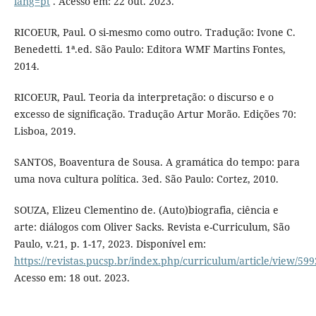
lang=pt
. Acesso em: 22 out. 2023.
RICOEUR, Paul. O si-mesmo como outro. Tradução: Ivone C.
Benedetti. 1ª.ed. São Paulo: Editora WMF Martins Fontes,
2014.
RICOEUR, Paul. Teoria da interpretação: o discurso e o
excesso de significação. Tradução Artur Morão. Edições 70:
Lisboa, 2019.
SANTOS, Boaventura de Sousa. A gramática do tempo: para
uma nova cultura política. 3ed. São Paulo: Cortez, 2010.
SOUZA, Elizeu Clementino de. (Auto)biografia, ciência e
arte: diálogos com Oliver Sacks. Revista e-Curriculum, São
Paulo, v.21, p. 1-17, 2023. Disponível em:
https://revistas.pucsp.br/index.php/curriculum/article/view/59
Acesso em: 18 out. 2023.