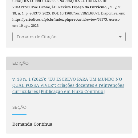
CRIAÇÕES CURRICULARES E NARRAÇÕES COTIDIANAS DE
VIDAPESQUISAFORMAÇÃO.
Revista Espaço do Currículo
,
[S. l.]
, v.
18, n. 1, p. e68373, 2025. DOI: 10.15687/rec.v18i1.68373. Disponível em:
https://periodicos.ufpb.br/index.php/rec/article/view/68373. Acesso
em: 10 ago. 2026.
Fomatos de Citação
EDIÇÃO
v. 18 n. 1 (2025): "EU ESCREVO PARA UM MUNDO NO
QUAL POSSA VIVER": criações docentes e reinvenções
curriculares [Publicação em Fluxo Contínuo]
SEÇÃO
Demanda Contínua