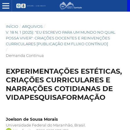
INÍCIO
/
ARQUIVOS
/
V. 18 N. 1 (2025): "EU ESCREVO PARA UM MUNDO NO QUAL
POSSA VIVER": CRIAÇÕES DOCENTES E REINVENÇÕES
CURRICULARES [PUBLICAÇÃO EM FLUXO CONTÍNUO]
/
Demanda Contínua
EXPERIMENTAÇÕES ESTÉTICAS,
CRIAÇÕES CURRICULARES E
NARRAÇÕES COTIDIANAS DE
VIDAPESQUISAFORMAÇÃO
Joelson de Sousa Morais
Universidade Federal do Maranhão, Brasil.