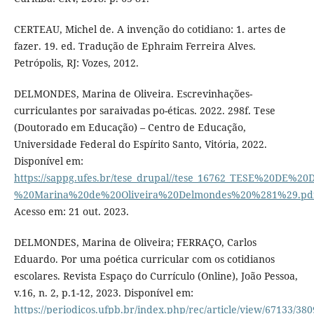
CERTEAU, Michel de. A invenção do cotidiano: 1. artes de
fazer. 19. ed. Tradução de Ephraim Ferreira Alves.
Petrópolis, RJ: Vozes, 2012.
DELMONDES, Marina de Oliveira. Escrevinhações-
curriculantes por saraivadas po-éticas. 2022. 298f. Tese
(Doutorado em Educação) – Centro de Educação,
Universidade Federal do Espírito Santo, Vitória, 2022.
Disponível em:
https://sappg.ufes.br/tese_drupal//tese_16762_TESE%20DE%
%20Marina%20de%20Oliveira%20Delmondes%20%281%29.pd
Acesso em: 21 out. 2023.
DELMONDES, Marina de Oliveira; FERRAÇO, Carlos
Eduardo. Por uma poética curricular com os cotidianos
escolares. Revista Espaço do Currículo (Online), João Pessoa,
v.16, n. 2, p.1-12, 2023. Disponível em:
https://periodicos.ufpb.br/index.php/rec/article/view/67133/38