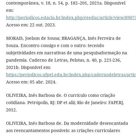
contemporânea, v. 18, n. 54, p. 182–201, 2021a. Disponível
em:
http://periodicos.estacio.br/index.php/reeduc/article/view/890
Acesso em: 22 out. 2023.
MORAIS, Joelson de Sousa; BRAGANÇA, Inês Ferreira de
Souza. Encontro consigo e com o outro: tecendo
subjetividades em narrativas de uma pesquisaformação na
pandemia. Caderno de Letras, Pelotas, n. 40, p. 221-236,
2021b. Disponível em:
https://periodicos.ufpel.edu.br/index.php/cadernodeletras/arti
Acesso em: 05 abr. 2024.
OLIVEIRA, Inês Barbosa de. O currículo como criação
cotidiana. Petrópolis, RJ: DP et alii; Rio de Janeiro: FAPERJ,
2012.
OLIVEIRA, Inês Barbosa de. Da modernidade desencantada
aos reencantamentos possíveis: as criações curriculares