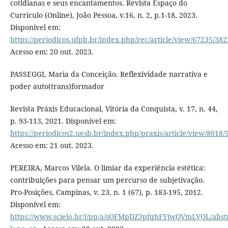
cotidianas e seus encantamentos. Revista Espaço do
Currículo (Online), João Pessoa, v.16, n. 2, p.1-18, 2023.
Disponível em:
https://periodicos.ufpb.br/index.php/rec/article/view/67235/38
Acesso em: 20 out. 2023.
PASSEGGI, Maria da Conceição. Reflexividade narrativa e
poder auto(trans)formador
Revista Práxis Educacional, Vitória da Conquista, v. 17, n. 44,
p. 93-113, 2021. Disponível em:
https://periodicos2.uesb.br/index.php/praxis/article/view/8018/
Acesso em: 21 out. 2023.
PEREIRA, Marcos Vilela. O limiar da experiência estética:
contribuições para pensar um percurso de subjetivação.
Pro-Posições, Campinas, v. 23, n. 1 (67), p. 183-195, 2012.
Disponível em:
https://www.scielo.br/j/pp/a/sQFMpDZ3pfqhFYjwQVmLVQL/abstr