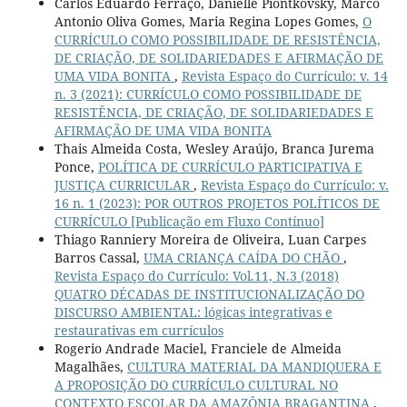
Carlos Eduardo Ferraço, Danielle Piontkovsky, Marco
Antonio Oliva Gomes, Maria Regina Lopes Gomes,
O
CURRÍCULO COMO POSSIBILIDADE DE RESISTÊNCIA,
DE CRIAÇÃO, DE SOLIDARIEDADES E AFIRMAÇÃO DE
UMA VIDA BONITA
,
Revista Espaço do Currículo: v. 14
n. 3 (2021): CURRÍCULO COMO POSSIBILIDADE DE
RESISTÊNCIA, DE CRIAÇÃO, DE SOLIDARIEDADES E
AFIRMAÇÃO DE UMA VIDA BONITA
Thais Almeida Costa, Wesley Araújo, Branca Jurema
Ponce,
POLÍTICA DE CURRÍCULO PARTICIPATIVA E
JUSTIÇA CURRICULAR
,
Revista Espaço do Currículo: v.
16 n. 1 (2023): POR OUTROS PROJETOS POLÍTICOS DE
CURRÍCULO [Publicação em Fluxo Contínuo]
Thiago Ranniery Moreira de Oliveira, Luan Carpes
Barros Cassal,
UMA CRIANÇA CAÍDA DO CHÃO
,
Revista Espaço do Currículo: Vol.11, N.3 (2018)
QUATRO DÉCADAS DE INSTITUCIONALIZAÇÃO DO
DISCURSO AMBIENTAL: lógicas integrativas e
restaurativas em currículos
Rogerio Andrade Maciel, Franciele de Almeida
Magalhães,
CULTURA MATERIAL DA MANDIQUERA E
A PROPOSIÇÃO DO CURRÍCULO CULTURAL NO
CONTEXTO ESCOLAR DA AMAZÔNIA BRAGANTINA
,