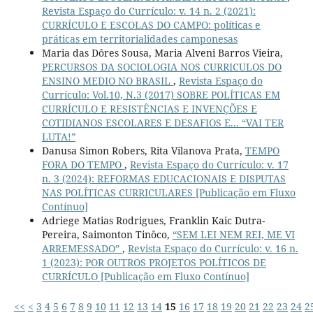
Revista Espaço do Currículo: v. 14 n. 2 (2021):
CURRÍCULO E ESCOLAS DO CAMPO: políticas e
práticas em territorialidades camponesas
Maria das Dôres Sousa, Maria Alveni Barros Vieira,
PERCURSOS DA SOCIOLOGIA NOS CURRICULOS DO
ENSINO MEDIO NO BRASIL
,
Revista Espaço do
Currículo: Vol.10, N.3 (2017) SOBRE POLÍTICAS EM
CURRÍCULO E RESISTÊNCIAS E INVENÇÕES E
COTIDIANOS ESCOLARES E DESAFIOS E... “VAI TER
LUTA!”
Danusa Simon Robers, Rita Vilanova Prata,
TEMPO
FORA DO TEMPO
,
Revista Espaço do Currículo: v. 17
n. 3 (2024): REFORMAS EDUCACIONAIS E DISPUTAS
NAS POLÍTICAS CURRICULARES [Publicação em Fluxo
Contínuo]
Adriege Matias Rodrigues, Franklin Kaic Dutra-
Pereira, Saimonton Tinôco,
“SEM LEI NEM REI, ME VI
ARREMESSADO”
,
Revista Espaço do Currículo: v. 16 n.
1 (2023): POR OUTROS PROJETOS POLÍTICOS DE
CURRÍCULO [Publicação em Fluxo Contínuo]
<<
<
3
4
5
6
7
8
9
10
11
12
13
14
15
16
17
18
19
20
21
22
23
24
2