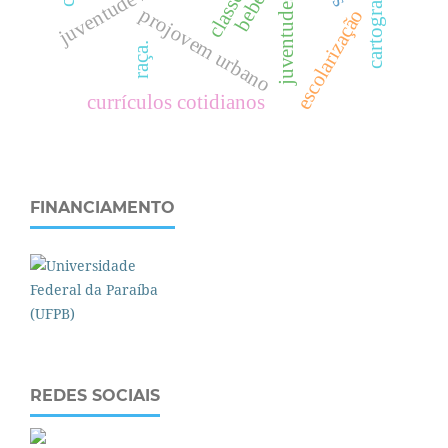
cartografia
bebês
c
l
a
s
s
e
s
o
c
i
a
l
juventudes
projovem urbano
escolarização
raça.
currículos cotidianos
FINANCIAMENTO
REDES SOCIAIS