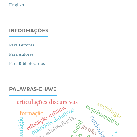
English
INFORMAÇÕES
Para Leitores
Para Autores
Para Bibliotecários
PALAVRAS-CHAVE
articulações discursivas
sociologia
esquizoanálise
.
materiais didáticos
formação.
e
d
u
c
a
ç
ã
o
u
r
b
a
n
a
juventude / adolescência.
currículos
contágio
.
gestão