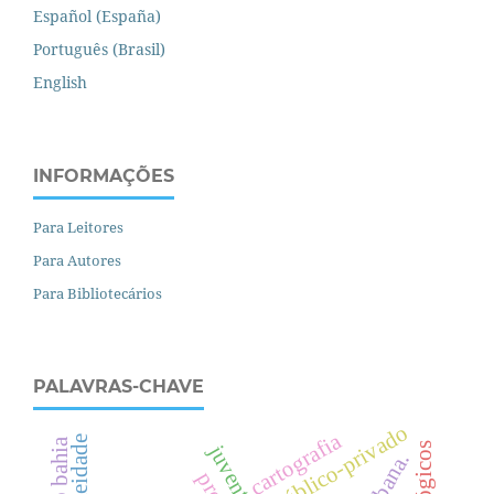
Español (España)
Português (Brasil)
English
INFORMAÇÕES
Para Leitores
Para Autores
Para Bibliotecários
PALAVRAS-CHAVE
público-privado
cartografia
.