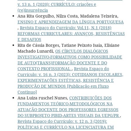
v. 13 n. 1 (2020): CURRÍCULO: criações e
(re)insurgência
Ana Rita Gorgulho, Nilza Costa, Madalena Teixeira,
ENSINO E APRENDIZAGEM DA LÍNGUA PORTUGUESA
,
Revista Espaço do Currículo: Vol.11, N.1 (2018)
REFORMAS CURRICULARES: AVANÇOS, RESISTÊNCIAS
E DESAFIOS
Rita de Cássia Borges, Tatiane Peixoto Isaia, Elisiane
Machado Lunardi,
OS CÍRCULOS DIALÓGICOS
INVESTIGATIVO-FORMATIVOS COMO POSSIBILIDADE
DE AUTO(TRANS)FORMAÇÃO DOCENTE E DO
CONTEXTO PROFISSIONAL
,
Revista Espaço do
Currículo: v. 16 n. 3 (2023): COTIDIANOS ESCOLARES,
EXPERIMENTAÇÕES ESTÉTICAS, RESISTÊNCIA E
PRODUÇÃO DE MUNDOS [Publicação em Fluxo
Contínuo]
Ana Luiza ruschel Nunes,
CONTRIBUIÇÕES DOS
FUNDAMENTOS TEÓRICO-METODOLÓGICOS NA
ATUAÇÃO DOCENTE DOS PROFESSORES EGRESSOS
DO SUBPROJETO PIBID-ARTES VISUAIS DA UEPG/PR
,
Revista Espaço do Currículo: v. 12 n. 3 (2019):
POLÍTICAS E CURRÍCULO NA LICENCIATURA EM