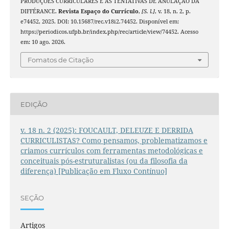
PRODUÇÕES CURRICULARES E AS TENTATIVAS DE ANULAÇÃO DA
DIFFÉRANCE.
Revista Espaço do Currículo
,
[S. l.]
, v. 18, n. 2, p.
e74452, 2025. DOI: 10.15687/rec.v18i2.74452. Disponível em:
https://periodicos.ufpb.br/index.php/rec/article/view/74452. Acesso
em: 10 ago. 2026.
Fomatos de Citação
EDIÇÃO
v. 18 n. 2 (2025): FOUCAULT, DELEUZE E DERRIDA
CURRICULISTAS? Como pensamos, problematizamos e
criamos currículos com ferramentas metodológicas e
conceituais pós-estruturalistas (ou da filosofia da
diferença) [Publicação em Fluxo Contínuo]
SEÇÃO
Artigos