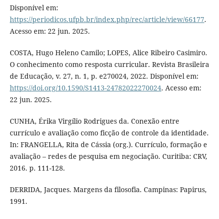
Disponível em:
https://periodicos.ufpb.br/index.php/rec/article/view/66177
.
Acesso em: 22 jun. 2025.
COSTA, Hugo Heleno Camilo; LOPES, Alice Ribeiro Casimiro.
O conhecimento como resposta curricular. Revista Brasileira
de Educação, v. 27, n. 1, p. e270024, 2022. Disponível em:
https://doi.org/10.1590/S1413-24782022270024
. Acesso em:
22 jun. 2025.
CUNHA, Érika Virgílio Rodrigues da. Conexão entre
currículo e avaliação como ficção de controle da identidade.
In: FRANGELLA, Rita de Cássia (org.). Currículo, formação e
avaliação – redes de pesquisa em negociação. Curitiba: CRV,
2016. p. 111-128.
DERRIDA, Jacques. Margens da filosofia. Campinas: Papirus,
1991.