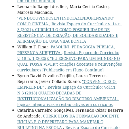
em Fluxo Contínuo]
Leonardo Rangel dos Reis, Maria Cecilia Castro,
Marcelo Machado,
‘VENDOOUVINDOSENTINDOFAZENDOPENSANDO’
COM O CINEMA
,
Revista Espaço do Currículo: v. 14 n.
3 (2021): CURRÍCULO COMO POSSIBILIDADE DE
RESISTÊNCIA, DE CRIAÇÃO, DE SOLIDARIEDADES E
AFIRMAÇÃO DE UMA VIDA BONITA
William F. Pinar,
PASOLINI, PEDAGOGIA PÚBLICA,
PRESENÇA SUBJETIVA
,
Revista Espaço do Currículo:
v. 18 n. 1 (2025): "EU ESCREVO PARA UM MUNDO NO
QUAL POSSA VIVER": criações docentes e reinvenções
curriculares [Publicação em Fluxo Contínuo]
Byron David Cevallos-Trujillo, Laura Terreros-
Bejarrano, Javier Collado-Ruano,
"CONVENTO ECO-
EMPREENDE"
,
Revista Espaço do Currículo: Vol.11,
N.3 (2018) QUATRO DÉCADAS DE
INSTITUCIONALIZAÇÃO DO DISCURSO AMBIENTAL:
lógicas integrativas e restaurativas em currículos
Catarina Carneiro Gonçalves, Fernando Cézar Bezerra
de Andrade,
CURRÍCULOS DA FORMAÇÃO DOCENTE
INICIAL E O DESPREPARO PARA MANEJAR O
BULLYING NA ESCOLA
,
Revista Espaço do Currículo: