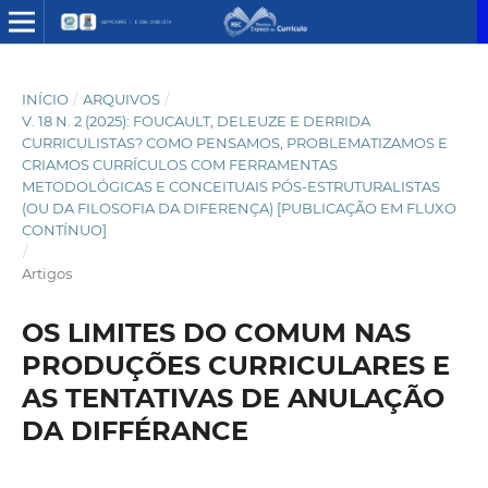
INÍCIO
/
ARQUIVOS
/
V. 18 N. 2 (2025): FOUCAULT, DELEUZE E DERRIDA
CURRICULISTAS? COMO PENSAMOS, PROBLEMATIZAMOS E
CRIAMOS CURRÍCULOS COM FERRAMENTAS
METODOLÓGICAS E CONCEITUAIS PÓS-ESTRUTURALISTAS
(OU DA FILOSOFIA DA DIFERENÇA) [PUBLICAÇÃO EM FLUXO
CONTÍNUO]
/
Artigos
OS LIMITES DO COMUM NAS
PRODUÇÕES CURRICULARES E
AS TENTATIVAS DE ANULAÇÃO
DA DIFFÉRANCE