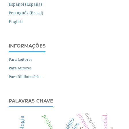
Español (España)
Português (Brasil)
English
INFORMAÇÕES
Para Leitores
Para Autores
Para Bibliotecários
PALAVRAS-CHAVE
decolonial
.
contágio