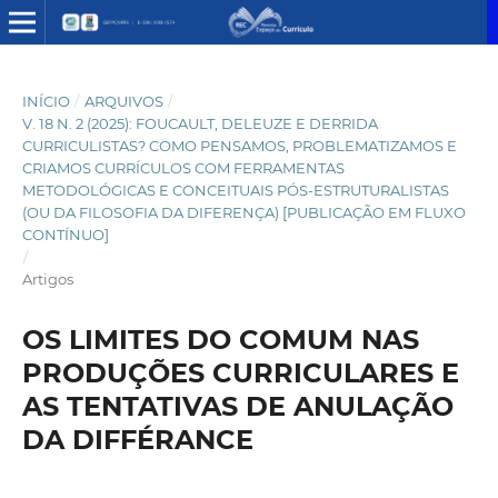
INÍCIO
/
ARQUIVOS
/
V. 18 N. 2 (2025): FOUCAULT, DELEUZE E DERRIDA
CURRICULISTAS? COMO PENSAMOS, PROBLEMATIZAMOS E
CRIAMOS CURRÍCULOS COM FERRAMENTAS
METODOLÓGICAS E CONCEITUAIS PÓS-ESTRUTURALISTAS
(OU DA FILOSOFIA DA DIFERENÇA) [PUBLICAÇÃO EM FLUXO
CONTÍNUO]
/
Artigos
OS LIMITES DO COMUM NAS
PRODUÇÕES CURRICULARES E
AS TENTATIVAS DE ANULAÇÃO
DA DIFFÉRANCE