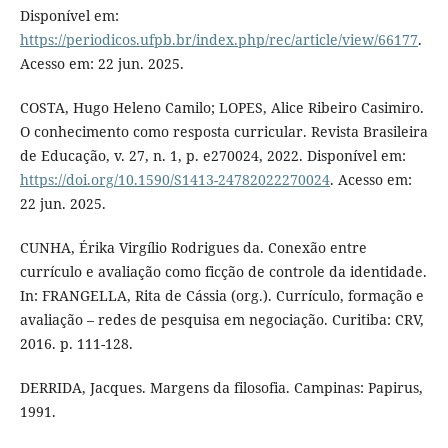
Disponível em:
https://periodicos.ufpb.br/index.php/rec/article/view/66177
.
Acesso em: 22 jun. 2025.
COSTA, Hugo Heleno Camilo; LOPES, Alice Ribeiro Casimiro.
O conhecimento como resposta curricular. Revista Brasileira
de Educação, v. 27, n. 1, p. e270024, 2022. Disponível em:
https://doi.org/10.1590/S1413-24782022270024
. Acesso em:
22 jun. 2025.
CUNHA, Érika Virgílio Rodrigues da. Conexão entre
currículo e avaliação como ficção de controle da identidade.
In: FRANGELLA, Rita de Cássia (org.). Currículo, formação e
avaliação – redes de pesquisa em negociação. Curitiba: CRV,
2016. p. 111-128.
DERRIDA, Jacques. Margens da filosofia. Campinas: Papirus,
1991.