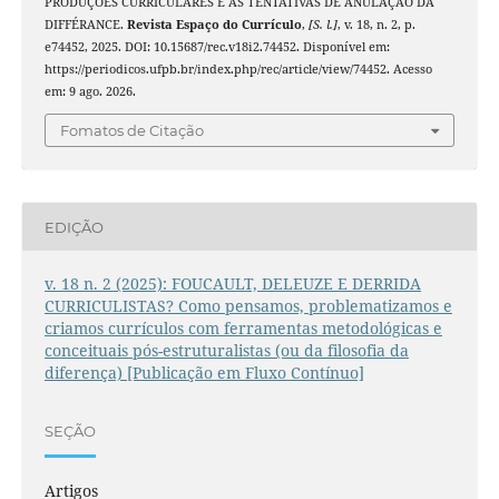
PRODUÇÕES CURRICULARES E AS TENTATIVAS DE ANULAÇÃO DA
DIFFÉRANCE.
Revista Espaço do Currículo
,
[S. l.]
, v. 18, n. 2, p.
e74452, 2025. DOI: 10.15687/rec.v18i2.74452. Disponível em:
https://periodicos.ufpb.br/index.php/rec/article/view/74452. Acesso
em: 9 ago. 2026.
Fomatos de Citação
EDIÇÃO
v. 18 n. 2 (2025): FOUCAULT, DELEUZE E DERRIDA
CURRICULISTAS? Como pensamos, problematizamos e
criamos currículos com ferramentas metodológicas e
conceituais pós-estruturalistas (ou da filosofia da
diferença) [Publicação em Fluxo Contínuo]
SEÇÃO
Artigos