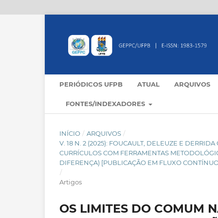
PERIÓDICOS UFPB
ATUAL
ARQUIVOS
FONTES/INDEXADORES
INÍCIO
/
ARQUIVOS
/
V. 18 N. 2 (2025): FOUCAULT, DELEUZE E DER
CURRÍCULOS COM FERRAMENTAS METODOLÓGICAS
DIFERENÇA) [PUBLICAÇÃO EM FLUXO CONTÍNUO
/
Artigos
OS LIMITES DO COMUM 