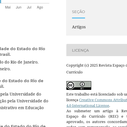
SEÇÃO
Artigos
dade do Estado do Rio
LICENÇA
rasil.
o do Rio de Janeiro.
Copyright (c) 2025 Revista Espaço 
neiro.
Currículo
 do Estado do Rio de
il.
pela Universidade do
Este trabalho está licenciado sob 
licença
Creative Commons Attribu
ção pela Universidade do
4.0 International License
.
inistrativo em Educação
Ao submeter um artigo à Rev
Espaço do Currículo (REC) e t
aprovado, os autores concorda
e do Estado do Rio de