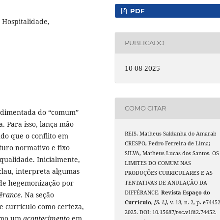
PDF
 Hospitalidade,
PUBLICADO
10-08-2025
COMO CITAR
 sedimentada do “comum”
a. Para isso, lança mão
REIS, Matheus Saldanha do Amaral;
do que o conflito em
CRESPO, Pedro Ferreira de Lima;
uro normativo e fixo
SILVA, Matheus Lucas dos Santos. OS
ualidade. Inicialmente,
LIMITES DO COMUM NAS
clau, interpreta algumas
PRODUÇÕES CURRICULARES E AS
s de hegemonização por
TENTATIVAS DE ANULAÇÃO DA
DIFFÉRANCE.
Revista Espaço do
férance
. Na seção
Currículo
,
[S. l.]
, v. 18, n. 2, p. e74452
de currículo como certeza,
2025. DOI: 10.15687/rec.v18i2.74452.
como um
acontecimento
em