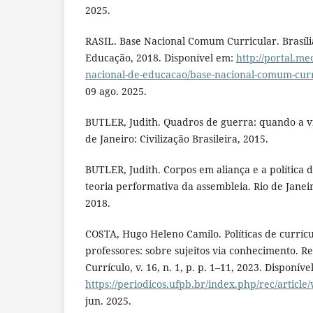
2025.
RASIL. Base Nacional Comum Curricular. Brasília
Educação, 2018. Disponível em:
http://portal.me
nacional-de-educacao/base-nacional-comum-curr
09 ago. 2025.
BUTLER, Judith. Quadros de guerra: quando a vid
de Janeiro: Civilização Brasileira, 2015.
BUTLER, Judith. Corpos em aliança e a política 
teoria performativa da assembleia. Rio de Janeiro
2018.
COSTA, Hugo Heleno Camilo. Políticas de curríc
professores: sobre sujeitos via conhecimento. R
Currículo, v. 16, n. 1, p. p. 1–11, 2023. Disponíve
https://periodicos.ufpb.br/index.php/rec/article
jun. 2025.