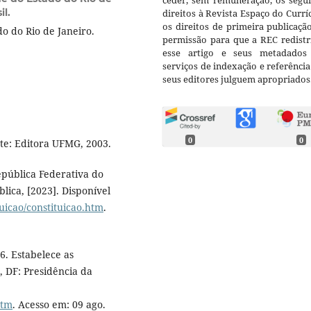
ceder, sem remuneração, os segui
il.
direitos à Revista Espaço do Currí
os direitos de primeira publicaçã
o do Rio de Janeiro.
permissão para que a REC redistr
esse artigo e seus metadados
serviços de indexação e referênci
seus editores julguem apropriados
0
0
te: Editora UFMG, 2003.
epública Federativa do
blica, [2023]. Disponível
tuicao/constituicao.htm
.
6. Estabelece as
, DF: Presidência da
htm
. Acesso em: 09 ago.