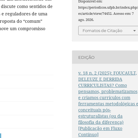
Disponível em:
 discute como sentidos de
https://periodicos.ufpb.br/index.php/
s e reguladores de uma
ec/article/view/74452. Acesso em: 7
ago. 2026.
proposta do “comum”
omove um compromisso
Fomatos de Citação
EDIÇÃO
v. 18 n. 2 (2025): FOUCAULT,
DELEUZE E DERRIDA
CURRICULISTAS? Como
pensamos, problematizamos
e criamos currículos com
ferramentas metodológicas 
conceituais pós-
estruturalistas (ou da
filosofia da diferença)
[Publicação em Fluxo
Contínuo]