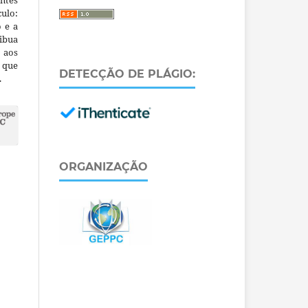
ntes
culo:
o e a
ibua
 aos
a que
DETECÇÃO DE PLÁGIO:
.
ORGANIZAÇÃO