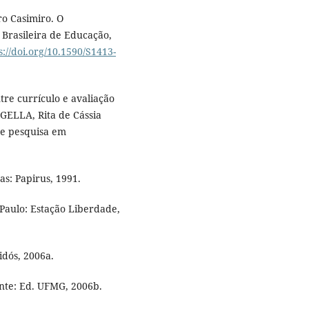
o Casimiro. O
 Brasileira de Educação,
s://doi.org/10.1590/S1413-
re currículo e avaliação
NGELLA, Rita de Cássia
 de pesquisa em
s: Papirus, 1991.
Paulo: Estação Liberdade,
idós, 2006a.
nte: Ed. UFMG, 2006b.