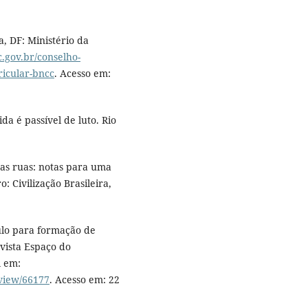
, DF: Ministério da
c.gov.br/conselho-
icular-bncc
. Acesso em:
a é passível de luto. Rio
das ruas: notas para uma
: Civilização Brasileira,
ulo para formação de
evista Espaço do
l em:
/view/66177
. Acesso em: 22