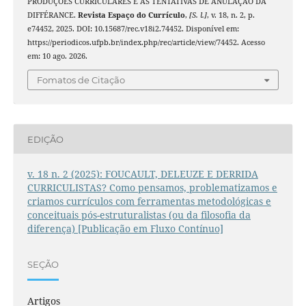
PRODUÇÕES CURRICULARES E AS TENTATIVAS DE ANULAÇÃO DA
DIFFÉRANCE.
Revista Espaço do Currículo
,
[S. l.]
, v. 18, n. 2, p.
e74452, 2025. DOI: 10.15687/rec.v18i2.74452. Disponível em:
https://periodicos.ufpb.br/index.php/rec/article/view/74452. Acesso
em: 10 ago. 2026.
Fomatos de Citação
EDIÇÃO
v. 18 n. 2 (2025): FOUCAULT, DELEUZE E DERRIDA
CURRICULISTAS? Como pensamos, problematizamos e
criamos currículos com ferramentas metodológicas e
conceituais pós-estruturalistas (ou da filosofia da
diferença) [Publicação em Fluxo Contínuo]
SEÇÃO
Artigos