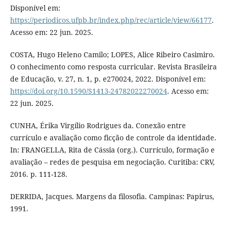
Disponível em:
https://periodicos.ufpb.br/index.php/rec/article/view/66177
.
Acesso em: 22 jun. 2025.
COSTA, Hugo Heleno Camilo; LOPES, Alice Ribeiro Casimiro.
O conhecimento como resposta curricular. Revista Brasileira
de Educação, v. 27, n. 1, p. e270024, 2022. Disponível em:
https://doi.org/10.1590/S1413-24782022270024
. Acesso em:
22 jun. 2025.
CUNHA, Érika Virgílio Rodrigues da. Conexão entre
currículo e avaliação como ficção de controle da identidade.
In: FRANGELLA, Rita de Cássia (org.). Currículo, formação e
avaliação – redes de pesquisa em negociação. Curitiba: CRV,
2016. p. 111-128.
DERRIDA, Jacques. Margens da filosofia. Campinas: Papirus,
1991.