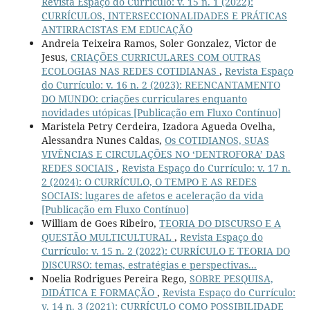
Revista Espaço do Currículo: v. 15 n. 1 (2022):
CURRÍCULOS, INTERSECCIONALIDADES E PRÁTICAS
ANTIRRACISTAS EM EDUCAÇÃO
Andreia Teixeira Ramos, Soler Gonzalez, Victor de
Jesus,
CRIAÇÕES CURRICULARES COM OUTRAS
ECOLOGIAS NAS REDES COTIDIANAS
,
Revista Espaço
do Currículo: v. 16 n. 2 (2023): REENCANTAMENTO
DO MUNDO: criações curriculares enquanto
novidades utópicas [Publicação em Fluxo Contínuo]
Maristela Petry Cerdeira, Izadora Agueda Ovelha,
Alessandra Nunes Caldas,
Os COTIDIANOS, SUAS
VIVÊNCIAS E CIRCULAÇÕES NO ‘DENTROFORA’ DAS
REDES SOCIAIS
,
Revista Espaço do Currículo: v. 17 n.
2 (2024): O CURRÍCULO, O TEMPO E AS REDES
SOCIAIS: lugares de afetos e aceleração da vida
[Publicação em Fluxo Contínuo]
William de Goes Ribeiro,
TEORIA DO DISCURSO E A
QUESTÃO MULTICULTURAL
,
Revista Espaço do
Currículo: v. 15 n. 2 (2022): CURRÍCULO E TEORIA DO
DISCURSO: temas, estratégias e perspectivas...
Noelia Rodrigues Pereira Rego,
SOBRE PESQUISA,
DIDÁTICA E FORMAÇÃO
,
Revista Espaço do Currículo:
v. 14 n. 3 (2021): CURRÍCULO COMO POSSIBILIDADE