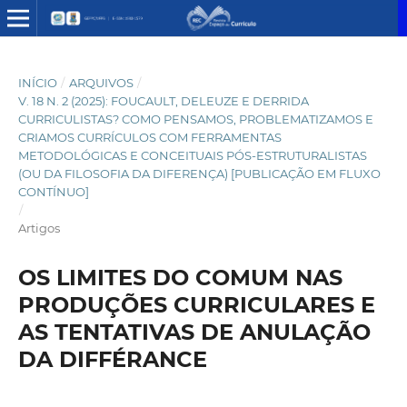
INÍCIO
/
ARQUIVOS
/
V. 18 N. 2 (2025): FOUCAULT, DELEUZE E DERRIDA
CURRICULISTAS? COMO PENSAMOS, PROBLEMATIZAMOS E
CRIAMOS CURRÍCULOS COM FERRAMENTAS
METODOLÓGICAS E CONCEITUAIS PÓS-ESTRUTURALISTAS
(OU DA FILOSOFIA DA DIFERENÇA) [PUBLICAÇÃO EM FLUXO
CONTÍNUO]
/
Artigos
OS LIMITES DO COMUM NAS
PRODUÇÕES CURRICULARES E
AS TENTATIVAS DE ANULAÇÃO
DA DIFFÉRANCE