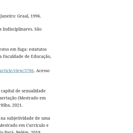
Janeiro: Graal, 1996.
 Indisciplinares. São
stos em fuga: estatutos
da Faculdade de Educação,
article/view/3786
. Acesso
capital de sexualidade
issertação (Mestrado em
itiba, 2021.
s na subjetividade de uma
 (Mestrado em Currículo e
do Pará, Belém, 2019.