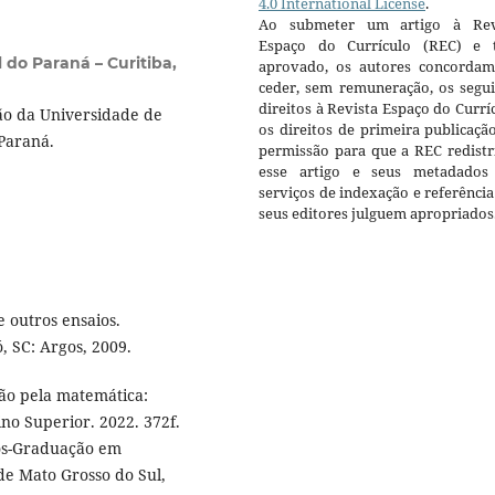
4.0 International License
.
Ao submeter um artigo à Rev
Espaço do Currículo (REC) e t
 do Paraná – Curitiba,
aprovado, os autores concorda
ceder, sem remuneração, os segui
direitos à Revista Espaço do Currí
o da Universidade de
os direitos de primeira publicaçã
Paraná.
permissão para que a REC redistr
esse artigo e seus metadados
serviços de indexação e referênci
seus editores julguem apropriados
 outros ensaios.
, SC: Argos, 2009.
ão pela matemática:
no Superior. 2022. 372f.
ós-Graduação em
e Mato Grosso do Sul,