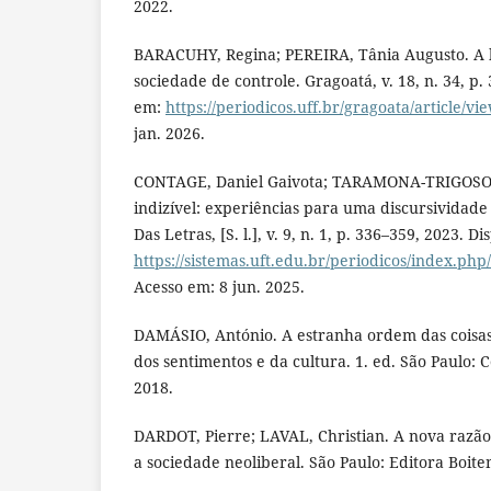
2022.
BARACUHY, Regina; PEREIRA, Tânia Augusto. A b
sociedade de controle. Gragoatá, v. 18, n. 34, p.
em:
https://periodicos.uff.br/gragoata/article/v
jan. 2026.
CONTAGE, Daniel Gaivota; TARAMONA-TRIGOSO,
indizível: experiências para uma discursividade
Das Letras, [S. l.], v. 9, n. 1, p. 336–359, 2023. D
https://sistemas.uft.edu.br/periodicos/index.php
Acesso em: 8 jun. 2025.
DAMÁSIO, António. A estranha ordem das coisas:
dos sentimentos e da cultura. 1. ed. São Paulo:
2018.
DARDOT, Pierre; LAVAL, Christian. A nova razã
a sociedade neoliberal. São Paulo: Editora Boit