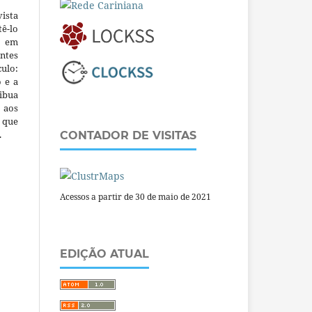
ista
ê-lo
m em
ntes
culo:
o e a
ibua
 aos
a que
.
CONTADOR DE VISITAS
Acessos a partir de 30 de maio de 2021
EDIÇÃO ATUAL