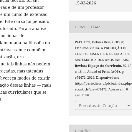
ncial teórico, foram
15-02-2026
oras e de um professor
te um curso de extensão
e. Este curso foi pensado
COMO CITAR
utorado. Para a análise
mo linhas de
amentada na filosofia da
PACHECO, Débora Reis; GODOY,
Elenilton Vieira. A PRODUÇÃO DE
s atravessam e compõem
CORPOS DOSENTES NAS AULAS DE
tização, ora
MATEMÁTICA DOS ANOS INICIAIS.
que tais linhas não podem
Revista Espaço do Currículo
,
[S. l.]
,
açadas, mas tateadas
v. 16, n. Ahead of Print (AOP), p.
avoreça modos de existir
e74472, 2026. Disponível em:
https://periodicos.ufpb.br/index.php/
ação dessas linhas — mais
ec/article/view/74472. Acesso em: 6
cas curriculares que se
ago. 2026.
a.
Fomatos de Citação
EDIÇÃO