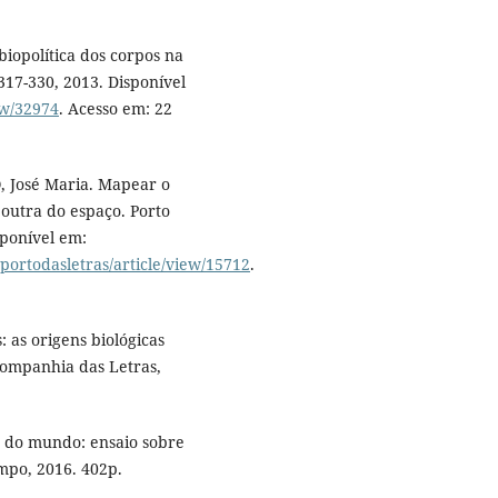
iopolítica dos corpos na
 317-330, 2013. Disponível
iew/32974
. Acesso em: 22
 José Maria. Mapear o
 outra do espaço. Porto
isponível em:
/portodasletras/article/view/15712
.
 as origens biológicas
 Companhia das Letras,
o do mundo: ensaio sobre
empo, 2016. 402p.