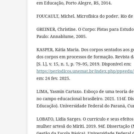
em Educação, Porto Alegre, RS, 2014.
FOUCAULT, Michel. Microfísica do poder. Rio de 
GREINER, Christine. O Corpo: Pistas para Estudos
Paulo: Annablume, 2005.
KASPER, Kátia Maria. Dos corpos sentados aos ge
dos corpos em processos de formação. Revista 
[S. l.], v. 15, n. 1, p. 79–95, 2019. Disponível em:
https://periodicos.unemat.br/index.php/ppgedu/
em: 24 fev. 2025.
LIMA, Yasmin Cartaxo. Esboço de uma teoria de 
no campo educacional brasileiro. 2021. 114f. D
Educação). Universidade Federal do Paraná, Cur
LOBATO, Lidia Sarges. O currículo e seus efeito
mulher artesã do Miriti. 2019. 94f. Dissertação
Gestão da Escola Básica). Universidade Federal 