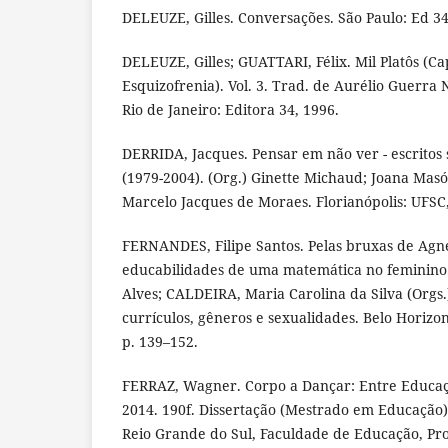
DELEUZE, Gilles. Conversações. São Paulo: Ed 34
DELEUZE, Gilles; GUATTARI, Félix. Mil Platôs (Ca
Esquizofrenia). Vol. 3. Trad. de Aurélio Guerra N
Rio de Janeiro: Editora 34, 1996.
DERRIDA, Jacques. Pensar em não ver - escritos s
(1979-2004). (Org.) Ginette Michaud; Joana Masó;
Marcelo Jacques de Moraes. Florianópolis: UFSC
FERNANDES, Filipe Santos. Pelas bruxas de Agne
educabilidades de uma matemática no feminino.
Alves; CALDEIRA, Maria Carolina da Silva (Orgs.
currículos, gêneros e sexualidades. Belo Horizo
p. 139–152.
FERRAZ, Wagner. Corpo a Dançar: Entre Educaç
2014. 190f. Dissertação (Mestrado em Educação)
Reio Grande do Sul, Faculdade de Educação, P