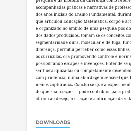
pesquisa e da filosofia da diferença como refere
acompanhadas práticas e narrativas de profess
dos anos iniciais do Ensino Fundamental, duran
que articulou Educação Matemática, corpo e art
e organizado no âmbito de uma pesquisa pós-do
dos dados produzidos, tomam-se os conceitos co
segmentaridade dura, molecular e de fuga, fund
diferença, permitiu perceber como essas linha
os currículos, ora promovendo controle e norma
possibilitando escapes e invenções. Entende-se 
ser hierarquizadas ou completamente desembar
com prudência, numa abordagem sensível que f
menos capturados. Conclui-se que a experiment
do que sua fixação — pode contribuir para práti
abram ao desejo, à criação e à afirmação da vid
DOWNLOADS