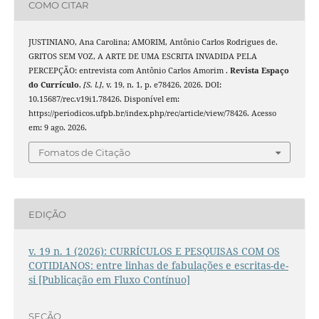
COMO CITAR
JUSTINIANO, Ana Carolina; AMORIM, Antônio Carlos Rodrigues de.
GRITOS SEM VOZ, A ARTE DE UMA ESCRITA INVADIDA PELA
PERCEPÇÃO: entrevista com Antônio Carlos Amorim .
Revista Espaço
do Currículo
,
[S. l.]
, v. 19, n. 1, p. e78426, 2026. DOI:
10.15687/rec.v19i1.78426. Disponível em:
https://periodicos.ufpb.br/index.php/rec/article/view/78426. Acesso
em: 9 ago. 2026.
Fomatos de Citação
EDIÇÃO
v. 19 n. 1 (2026): CURRÍCULOS E PESQUISAS COM OS
COTIDIANOS: entre linhas de fabulações e escritas-de-
si [Publicação em Fluxo Contínuo]
SEÇÃO