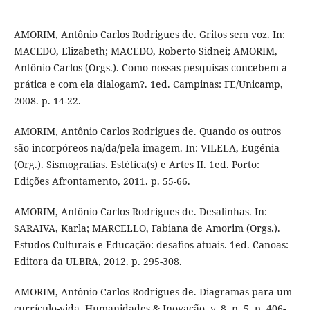
AMORIM, Antônio Carlos Rodrigues de. Gritos sem voz. In:
MACEDO, Elizabeth; MACEDO, Roberto Sidnei; AMORIM,
Antônio Carlos (Orgs.). Como nossas pesquisas concebem a
prática e com ela dialogam?. 1ed. Campinas: FE/Unicamp,
2008. p. 14-22.
AMORIM, Antônio Carlos Rodrigues de. Quando os outros
são incorpóreos na/da/pela imagem. In: VILELA, Eugénia
(Org.). Sismografias. Estética(s) e Artes II. 1ed. Porto:
Edições Afrontamento, 2011. p. 55-66.
AMORIM, Antônio Carlos Rodrigues de. Desalinhas. In:
SARAIVA, Karla; MARCELLO, Fabiana de Amorim (Orgs.).
Estudos Culturais e Educação: desafios atuais. 1ed. Canoas:
Editora da ULBRA, 2012. p. 295-308.
AMORIM, Antônio Carlos Rodrigues de. Diagramas para um
currículo-vida. Humanidades & Inovação, v. 8, n. 5, p. 406-