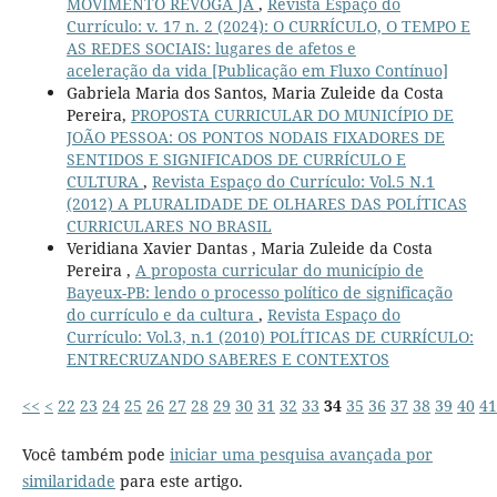
MOVIMENTO REVOGA JÁ
,
Revista Espaço do
Currículo: v. 17 n. 2 (2024): O CURRÍCULO, O TEMPO E
AS REDES SOCIAIS: lugares de afetos e
aceleração da vida [Publicação em Fluxo Contínuo]
Gabriela Maria dos Santos, Maria Zuleide da Costa
Pereira,
PROPOSTA CURRICULAR DO MUNICÍPIO DE
JOÃO PESSOA: OS PONTOS NODAIS FIXADORES DE
SENTIDOS E SIGNIFICADOS DE CURRÍCULO E
CULTURA
,
Revista Espaço do Currículo: Vol.5 N.1
(2012) A PLURALIDADE DE OLHARES DAS POLÍTICAS
CURRICULARES NO BRASIL
Veridiana Xavier Dantas , Maria Zuleide da Costa
Pereira ,
A proposta curricular do município de
Bayeux-PB: lendo o processo político de significação
do currículo e da cultura
,
Revista Espaço do
Currículo: Vol.3, n.1 (2010) POLÍTICAS DE CURRÍCULO:
ENTRECRUZANDO SABERES E CONTEXTOS
<<
<
22
23
24
25
26
27
28
29
30
31
32
33
34
35
36
37
38
39
40
41
Você também pode
iniciar uma pesquisa avançada por
similaridade
para este artigo.