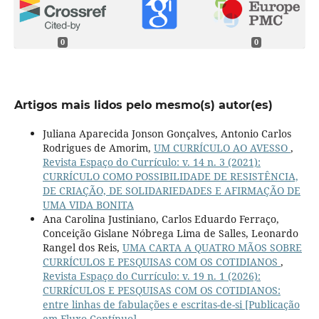
0
0
Artigos mais lidos pelo mesmo(s) autor(es)
Juliana Aparecida Jonson Gonçalves, Antonio Carlos
Rodrigues de Amorim,
UM CURRÍCULO AO AVESSO
,
Revista Espaço do Currículo: v. 14 n. 3 (2021):
CURRÍCULO COMO POSSIBILIDADE DE RESISTÊNCIA,
DE CRIAÇÃO, DE SOLIDARIEDADES E AFIRMAÇÃO DE
UMA VIDA BONITA
Ana Carolina Justiniano, Carlos Eduardo Ferraço,
Conceição Gislane Nóbrega Lima de Salles, Leonardo
Rangel dos Reis,
UMA CARTA A QUATRO MÃOS SOBRE
CURRÍCULOS E PESQUISAS COM OS COTIDIANOS
,
Revista Espaço do Currículo: v. 19 n. 1 (2026):
CURRÍCULOS E PESQUISAS COM OS COTIDIANOS:
entre linhas de fabulações e escritas-de-si [Publicação
em Fluxo Contínuo]